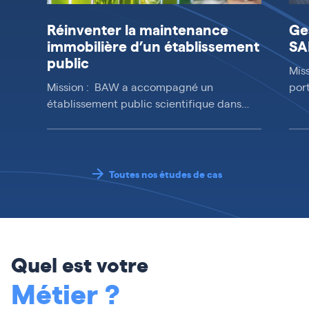
Réinventer la maintenance
Ge
immobilière d’un établissement
SA
public
Mis
Mission : BAW a accompagné un
por
établissement public scientifique dans…
Toutes nos études de cas
Quel est votre
Métier ?