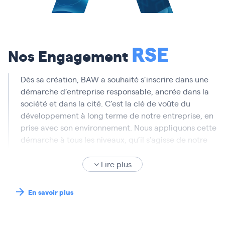
réalisations digitales, sans jamais perdre de vue la
valeur d’usage de vos réalisations.Pour apporter un
maximum de valeur à toutes les étapes de vos projets
de transformation, nos é
RSE
Nos Engagement
Dès sa création, BAW a souhaité s’inscrire dans une
démarche d’entreprise responsable, ancrée dans la
société et dans la cité. C’est la clé de voûte du
développement à long terme de notre entreprise, en
prise avec son environnement. Nous appliquons cette
démarche à tous les niveaux, qu’il s’agisse de notre
politique RH, des relations que nous entretenons
avec nos clients, nos prestataires ou nos partenaires,
Lire plus
mais également, dans notre rapport au monde que
nous entoure.
En savoir plus