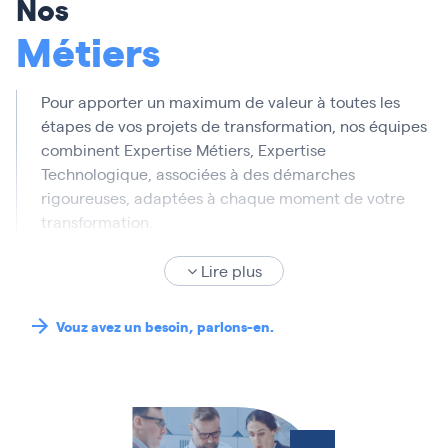
Nos
Métiers
Pour apporter un maximum de valeur à toutes les
étapes de vos projets de transformation, nos équipes
combinent Expertise Métiers, Expertise
Technologique, associées à des démarches
rigoureuses, adaptées à chaque moment de votre
transformation.
Nous mobilisons des équipes pluridisciplinaires,
habituées à travailler ensemble, capables de
Lire plus
comprendre rapidement vos objectifs et vos enjeux.
Nous vous proposons des solutions innovantes,
Vouz avez un besoin, parlons-en.
adaptées à votre contexte, et pragmatiques.
Nos consultants et nos experts vous accompagnent,
tout au long de votre transformation, vers plus de
digital, d’agilité, d’efficience, tout en gardant en tête
que la technologie est au service de l’humain : «