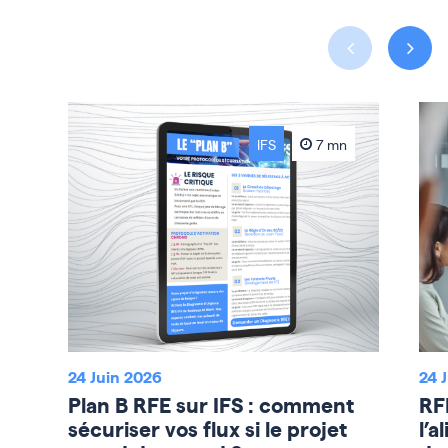
IFS
7 mn
24 Juin 2026
24 
Plan B RFE sur IFS : comment
RF
sécuriser vos flux si le projet
l’a