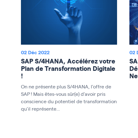
02 Déc 2022
02 
SAP S/4HANA, Accélérez votre
SA
Plan de Transformation Digitale
Dé
!
Ne
On ne présente plus S/4HANA, l’offre de
SAP ! Mais êtes-vous sûr(e) d’avoir pris
conscience du potentiel de transformation
qu’il représente…