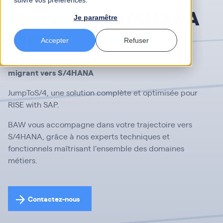
suivre vos préférences.
Migrer vers
S/4HANA
Je paramêtre
avec
JumpToS/4
Accepter
Refuser
Débloquez votre Transformation Numérique en
migrant vers S/4HANA
JumpToS/4, une solution complète et optimisée pour
RISE with SAP.
BAW vous accompagne dans votre trajectoire vers
S/4HANA, grâce à nos experts techniques et
fonctionnels maîtrisant l’ensemble des domaines
métiers.
Contactez-nous