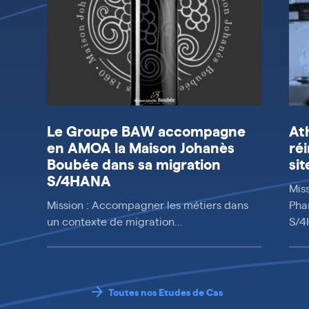
Le Groupe BAW accompagne
At
en AMOA la Maison Johanès
ré
Boubée dans sa migration
si
S/4HANA
Mis
Mission : Accompagner les métiers dans
Pha
un contexte de migration…
S/
Toutes nos Etudes de Cas