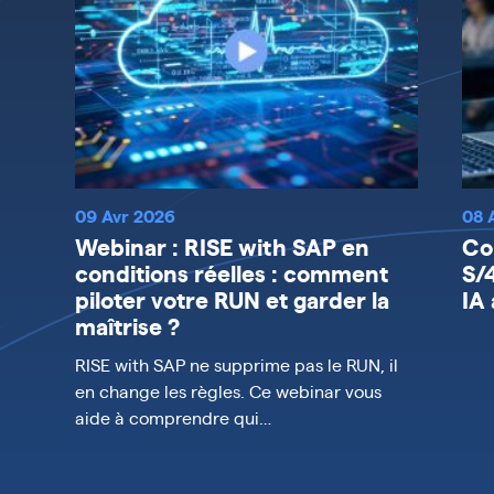
09 Avr 2026
08 
Webinar : RISE with SAP en
Co
conditions réelles : comment
S/
piloter votre RUN et garder la
IA
maîtrise ?
RISE with SAP ne supprime pas le RUN, il
en change les règles. Ce webinar vous
aide à comprendre qui…