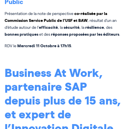
Public
Présentation de la note de perspective
co-réalisée par la
Commission Service Public de l’USF et BAW
, résultat d’un an
d’étude autour de l’
efficacité
, la
sécurité
, la
résilience
, des
bonnes pratiques
et des
réponses proposées par les éditeurs
.
RDV le
Mercredi 11 Octobre à 17h15
.
Business At Work,
partenaire SAP
depuis plus de 15 ans,
et expert de
l’Innovation Digitale