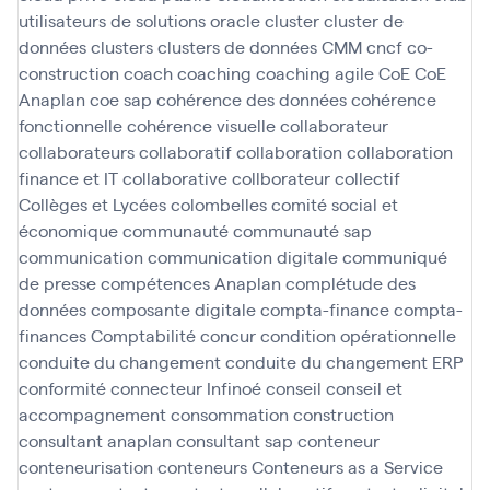
utilisateurs de solutions oracle
cluster
cluster de
données
clusters
clusters de données
CMM
cncf
co-
construction
coach
coaching
coaching agile
CoE
CoE
Anaplan
coe sap
cohérence des données
cohérence
fonctionnelle
cohérence visuelle
collaborateur
collaborateurs
collaboratif
collaboration
collaboration
finance et IT
collaborative
collborateur
collectif
Collèges et Lycées
colombelles
comité social et
économique
communauté
communauté sap
communication
communication digitale
communiqué
de presse
compétences Anaplan
complétude des
données
composante digitale
compta-finance
compta-
finances
Comptabilité
concur
condition opérationnelle
conduite du changement
conduite du changement ERP
conformité
connecteur Infinoé
conseil
conseil et
accompagnement
consommation
construction
consultant anaplan
consultant sap
conteneur
conteneurisation
conteneurs
Conteneurs as a Service