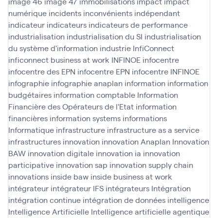
image 46
image 47
immobilisations
impact
impact
numérique
incidents
inconvénients
indépendant
indicateur
indicateurs
indicateurs de performance
industrialisation
industrialisation du SI
industrialisation
du système d'information
industrie
InfiConnect
inficonnect business at work
INFINOE
infocentre
infocentre des EPN
infocentre EPN
infocentre INFINOE
infographie
infographie anaplan
information
information
budgétaires
information comptable
Information
Financière des Opérateurs de l'Etat
information
financières
information systems
informations
Informatique
infrastructure
infrastructure as a service
infrastructures
innovation
innovation Anaplan
Innovation
BAW
innovation digitale
innovation ia
innovation
participative
innovation sap
innovation supply chain
innovations
inside baw
inside business at work
intégrateur
intégrateur IFS
intégrateurs
Intégration
intégration continue
intégration de données
intelligence
Intelligence Artificielle
Intelligence artificielle agentique