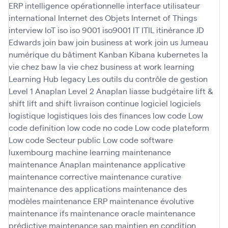
ERP
intelligence opérationnelle
interface utilisateur
international
Internet des Objets
Internet of Things
interview
IoT
iso
iso 9001
iso9001
IT
ITIL
itinérance
JD
Edwards
join baw
join business at work
join us
Jumeau
numérique du bâtiment
Kanban
Kibana
kubernetes
la
vie chez baw
la vie chez business at work
learning
Learning Hub
legacy
Les outils du contrôle de gestion
Level 1 Anaplan
Level 2 Anaplan
liasse budgétaire
lift &
shift
lift and shift
livraison continue
logiciel
logiciels
logistique
logistiques
lois des finances
low code
Low
code definition
low code no code
Low code plateform
Low code Secteur public
Low code software
luxembourg
machine learning
maintenance
maintenance Anaplan
maintenance applicative
maintenance corrective
maintenance curative
maintenance des applications
maintenance des
modèles
maintenance ERP
maintenance évolutive
maintenance ifs
maintenance oracle
maintenance
prédictive
maintenance sap
maintien en condition