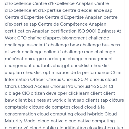
d'Excellence
Centre d'Excellence Anaplan
Centre
d'Excellence et d'Expertise
centre d'excellence sap
Centre d'Expertise
Centre d'Expertise Anaplan
centre
d'expertise sap
Centre de Compétence Anaplan
certification Anaplan
certification ISO 9001 Business At
Work
CFO
chaîne d'approvisionnement
challenge
challenge associatif
challenge baw
challenge business
at work
challenge collectif
challenge mcc
challenge
mécénat chirurgie cardiaque
change management
changement
chatbots
chatgpt
checklist
checklist
anaplan
checklist optimisation de la performance
Chief
Information Officer
Chorus
Chorus 2024
chorus cloud
Chorus Cloud Access
Chorus Pro
ChorusPro 2024
CI
ciblage
CIO
citizen developer
clicklearn
client
client
baw
client business at work
client sap
clients sap
clôture
comptable
clôture de comptes
cloud
cloud à la
consommation
cloud computing
cloud hybride
Cloud
Maturity Model
cloud native
cloud native computing
cloud privé
cloud public
cloudification
cloudisation
club