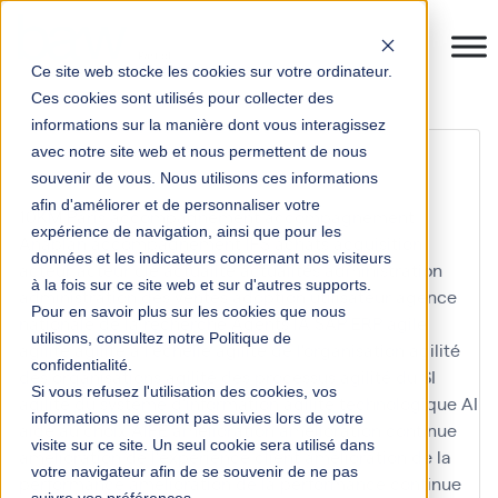
Ce site web stocke les cookies sur votre ordinateur.
Ces cookies sont utilisés pour collecter des
informations sur la manière dont vous interagissez
infrastructures
avec notre site web et nous permettent de nous
souvenir de vous. Nous utilisons ces informations
afin d'améliorer et de personnaliser votre
10KM Paris
accompagnement
accompagnement
expérience de navigation, ainsi que pour les
Anaplan
accompagnement IFS
achats
acquisition
données et les indicateurs concernant nos visiteurs
acteur
acteur clé
actualité
actualités
administration
à la fois sur ce site web et sur d'autres supports.
administration des ventes
adoption utilisateur
agence
Pour en savoir plus sur les cookies que nous
nationale de la recherche
Agents IA SAP ERP
agile
utilisons, consultez notre Politique de
agilité
agilité à l'échelle
agilité de l'organisation
agilité
confidentialité.
des organisations
agilité des processus
agilité du SI
Si vous refusez l'utilisation des cookies, vos
agilité du système d'information
agilité technologique
AI
informations ne seront pas suivies lors de votre
aide au choix
AIFE
amélioration
amélioration continue
visite sur ce site. Un seul cookie sera utilisé dans
amélioration de l'expérience client
amélioration de la
votre navigateur afin de se souvenir de ne pas
performance
amélioration de la performance continue