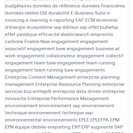
budgétaires
données de référence
données financières
données réelles
DSI
durabilité
E-Business Suite
e-
invoicing
e-learning
e-reporting
EAF
ECM
économie
d'énergie
écosystème sap
éditeur sap
effet bullwhip
effet pastèque
efficacité
elasticsearch
empreinte
carbone
Enable Now
engagement
engagement
associatif
engagement baw
engagement business at
work
engagement collaborateur
engagement collectif
engagement team baw
engagement team running
engagement team running baw
engagements
Enterprise Content Management
enterprise planning
management
Enterprise Ressource Planning
enterprise
services bus
entrepôt
entreprise data driven
entreprise
innovante
Entreprise Performance Management
environnement
environnement sap
environnement
technique
environnement technique sap
environnemental
environnements
EPLE
EPLEFPA
EPM
EPN
équipe dédiée
ereporting
ERP
ERP augmenté SAP