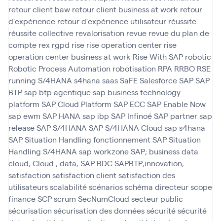
retour client baw
retour client business at work
retour
d'expérience
retour d'expérience utilisateur
réussite
réussite collective
revalorisation
revue
revue du plan de
compte
rex
rgpd
rise
rise operation center
rise
operation center business at work
Rise With SAP
robotic
Robotic Process Automation
robotisation
RPA
RRBO
RSE
running
S/4HANA
s4hana
saas
SaFE
Salesforce
SAP
SAP
BTP
sap btp agentique
sap business technology
platform
SAP Cloud Platform
SAP ECC
SAP Enable Now
sap ewm
SAP HANA
sap ibp
SAP Infinoé
SAP partner
sap
release
SAP S/4HANA
SAP S/4HANA Cloud
sap s4hana
SAP Situation Handling fonctionnement
SAP Situation
Handling S/4HANA
sap workzone
SAP; business data
cloud; Cloud ; data; SAP BDC
SAPBTP;innovation;
satisfaction
satisfaction client
satisfaction des
utilisateurs
scalabilité
scénarios
schéma directeur
scope
finance
SCP
scrum
SecNumCloud
secteur public
sécurisation
sécurisation des données
sécurité
sécurité