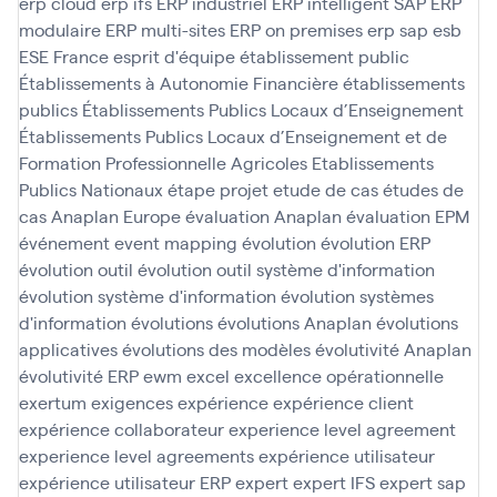
erp cloud
erp ifs
ERP industriel
ERP intelligent SAP
ERP
modulaire
ERP multi-sites
ERP on premises
erp sap
esb
ESE France
esprit d'équipe
établissement public
Établissements à Autonomie Financière
établissements
publics
Établissements Publics Locaux d’Enseignement
Établissements Publics Locaux d’Enseignement et de
Formation Professionnelle Agricoles
Etablissements
Publics Nationaux
étape projet
etude de cas
études de
cas Anaplan
Europe
évaluation Anaplan
évaluation EPM
événement
event mapping
évolution
évolution ERP
évolution outil
évolution outil système d'information
évolution système d'information
évolution systèmes
d'information
évolutions
évolutions Anaplan
évolutions
applicatives
évolutions des modèles
évolutivité Anaplan
évolutivité ERP
ewm
excel
excellence opérationnelle
exertum
exigences
expérience
expérience client
expérience collaborateur
experience level agreement
experience level agreements
expérience utilisateur
expérience utilisateur ERP
expert
expert IFS
expert sap