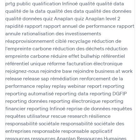
prtg
public
qualification Infinoé
qualité
qualité data
qualité de la data
qualité des data
qualité des données
qualité données
quiz Anaplan
quiz Anaplan level 2
rapidité
rapport
rapport annuel de performance
rapport
annule
rationalisation des investissements
réapprovisionnement ciblé
recyclage
réduction de
l'empreinte carbone
réduction des déchets
réduction
empreinte carbone
réduire effet bullwhip
référentiel
référentiel unique
réforme facturation électronique
rejoignez-nous
rejoindre baw
rejoindre business at work
release
release sap
rémédiation
renforcement de la
performance
replay
replay webinar
report
reporting
reporting automatisé
reporting data
reporting DGFIP
reporting données
reporting électronique
reporting
financier
reporting Infinoé
reprise de données
requêtes
requêtes utilisateur
rescue
research
résilience
responsabilité sociétale
responsabilité sociétale des
entreprises
responsable
responsable applicatif
ressources
ressources Anaplan
Ressources Humaines