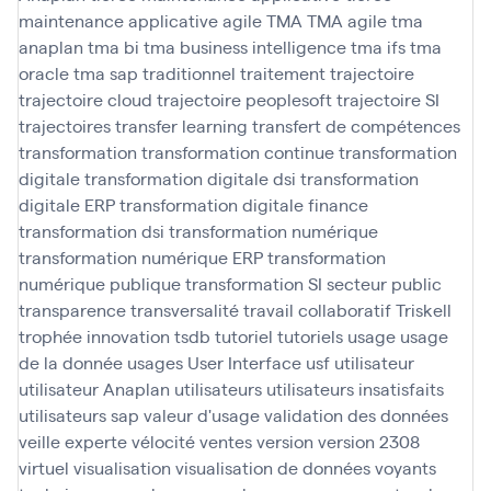
maintenance applicative agile
TMA
TMA agile
tma
anaplan
tma bi
tma business intelligence
tma ifs
tma
oracle
tma sap
traditionnel
traitement
trajectoire
trajectoire cloud
trajectoire peoplesoft
trajectoire SI
trajectoires
transfer learning
transfert de compétences
transformation
transformation continue
transformation
digitale
transformation digitale dsi
transformation
digitale ERP
transformation digitale finance
transformation dsi
transformation numérique
transformation numérique ERP
transformation
numérique publique
transformation SI secteur public
transparence
transversalité
travail collaboratif
Triskell
trophée innovation
tsdb
tutoriel
tutoriels
usage
usage
de la donnée
usages
User Interface
usf
utilisateur
utilisateur Anaplan
utilisateurs
utilisateurs insatisfaits
utilisateurs sap
valeur d'usage
validation des données
veille experte
vélocité
ventes
version
version 2308
virtuel
visualisation
visualisation de données
voyants