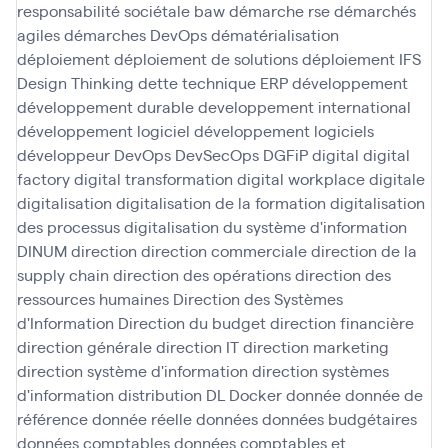
responsabilité sociétale baw
démarche rse
démarchés
agiles
démarches DevOps
dématérialisation
déploiement
déploiement de solutions
déploiement IFS
Design Thinking
dette technique ERP
développement
développement durable
developpement international
développement logiciel
développement logiciels
développeur
DevOps
DevSecOps
DGFiP
digital
digital
factory
digital transformation
digital workplace
digitale
digitalisation
digitalisation de la formation
digitalisation
des processus
digitalisation du système d'information
DINUM
direction
direction commerciale
direction de la
supply chain
direction des opérations
direction des
ressources humaines
Direction des Systèmes
d'Information
Direction du budget
direction financière
direction générale
direction IT
direction marketing
direction système d'information
direction systèmes
d'information
distribution
DL
Docker
donnée
donnée de
référence
donnée réelle
données
données budgétaires
données comptables
données comptables et