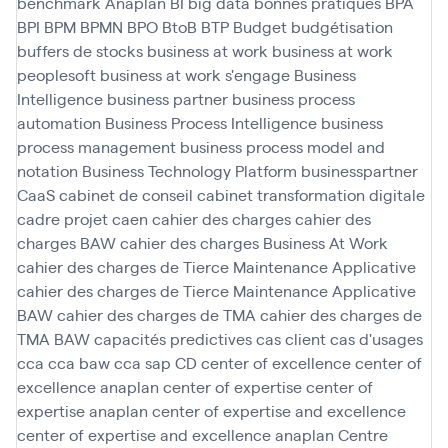
benchmark Anaplan
BI
big data
bonnes pratiques
BPA
BPI
BPM
BPMN
BPO
BtoB
BTP
Budget
budgétisation
buffers de stocks
business at work
business at work
peoplesoft
business at work s'engage
Business
Intelligence
business partner
business process
automation
Business Process Intelligence
business
process management
business process model and
notation
Business Technology Platform
businesspartner
CaaS
cabinet de conseil
cabinet transformation digitale
cadre projet
caen
cahier des charges
cahier des
charges BAW
cahier des charges Business At Work
cahier des charges de Tierce Maintenance Applicative
cahier des charges de Tierce Maintenance Applicative
BAW
cahier des charges de TMA
cahier des charges de
TMA BAW
capacités predictives
cas client
cas d'usages
cca
cca baw
cca sap
CD
center of excellence
center of
excellence anaplan
center of expertise
center of
expertise anaplan
center of expertise and excellence
center of expertise and excellence anaplan
Centre