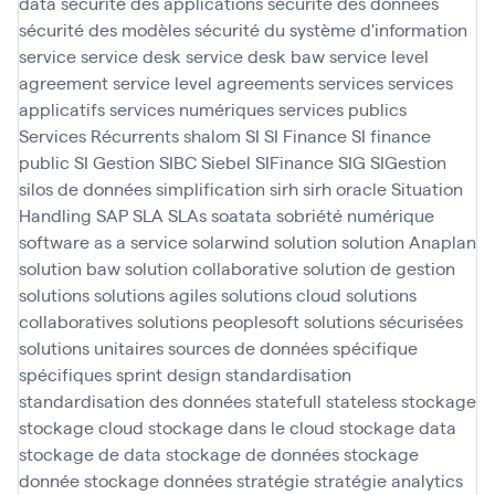
data
sécurité des applications
sécurité des données
sécurité des modèles
sécurité du système d'information
service
service desk
service desk baw
service level
agreement
service level agreements
services
services
applicatifs
services numériques
services publics
Services Récurrents
shalom
SI
SI Finance
SI finance
public
SI Gestion
SIBC
Siebel
SIFinance
SIG
SIGestion
silos de données
simplification
sirh
sirh oracle
Situation
Handling SAP
SLA
SLAs
soatata
sobriété numérique
software as a service
solarwind
solution
solution Anaplan
solution baw
solution collaborative
solution de gestion
solutions
solutions agiles
solutions cloud
solutions
collaboratives
solutions peoplesoft
solutions sécurisées
solutions unitaires
sources de données
spécifique
spécifiques
sprint design
standardisation
standardisation des données
statefull
stateless
stockage
stockage cloud
stockage dans le cloud
stockage data
stockage de data
stockage de données
stockage
donnée
stockage données
stratégie
stratégie analytics