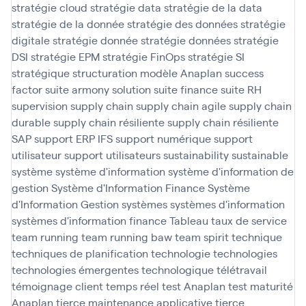
stratégie cloud
stratégie data
stratégie de la data
stratégie de la donnée
stratégie des données
stratégie
digitale
stratégie donnée
stratégie données
stratégie
DSI
stratégie EPM
stratégie FinOps
stratégie SI
stratégique
structuration modèle Anaplan
success
factor
suite armony solution
suite finance
suite RH
supervision
supply chain
supply chain agile
supply chain
durable
supply chain résiliente
supply chain résiliente
SAP
support ERP IFS
support numérique
support
utilisateur
support utilisateurs
sustainability
sustainable
système
système d'information
système d'information de
gestion
Système d'Information Finance
Système
d'Information Gestion
systèmes
systèmes d'information
systèmes d'information finance
Tableau
taux de service
team running
team running baw
team spirit
technique
techniques de planification
technologie
technologies
technologies émergentes
technologique
télétravail
témoignage client
temps réel
test Anaplan
test maturité
Anaplan
tierce maintenance applicative
tierce