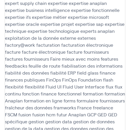
expert supply chain
expertise
expertise anaplan
expertise business intelligence
expertise fonctionnelle
expertise ifs
expertise métier
expertise microsoft
expertise oracle
expertise projet
expertise sap
expertise
technique
expertise technologique
experts anaplan
exploitation de la donnée
externe
externes
factory@work
facturation
facturation électronique
facture
facture électronique
facture fournisseurs
factures fournisseurs
Faire mieux avec moins
features
feedbacks
feuille de route
fiabilisation des informations
fiabilité des données
fiabilité ERP
field glass
finance
finances publiques
FinOps
FinOps Foundation
flash
flexibiité
flexibilité
Fluid UI
Fluid User Interface
flux
flux
continu
fonction finance
fonctionnel
formation
formation
Anaplan
formation en ligne
forms
formulaire
fournisseurs
fraîcheur des données
framworks
France
freelance
FSCM
fusion
fusion hcm
futur Anaplan
GCP
GED
GED
spécifique
gestion
gestion data
gestion de données
gestion de la data
gestion des données
gestion des