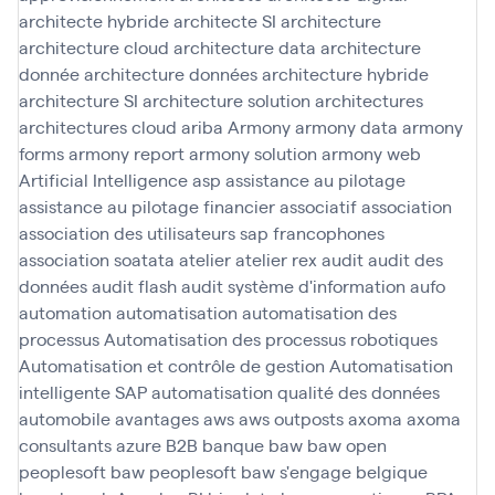
architecte hybride
architecte SI
architecture
architecture cloud
architecture data
architecture
donnée
architecture données
architecture hybride
architecture SI
architecture solution
architectures
architectures cloud
ariba
Armony
armony data
armony
forms
armony report
armony solution
armony web
Artificial Intelligence
asp
assistance au pilotage
assistance au pilotage financier
associatif
association
association des utilisateurs sap francophones
association soatata
atelier
atelier rex
audit
audit des
données
audit flash
audit système d'information
aufo
automation
automatisation
automatisation des
processus
Automatisation des processus robotiques
Automatisation et contrôle de gestion
Automatisation
intelligente SAP
automatisation qualité des données
automobile
avantages
aws
aws outposts
axoma
axoma
consultants
azure
B2B
banque
baw
baw open
peoplesoft
baw peoplesoft
baw s'engage
belgique