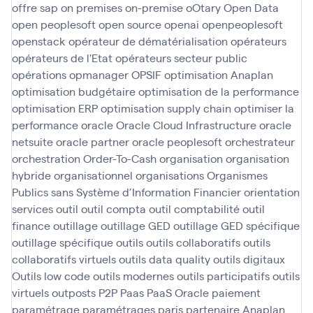
offre sap
on premises
on-premise
oOtary
Open Data
open peoplesoft
open source
openai
openpeoplesoft
openstack
opérateur de dématérialisation
opérateurs
opérateurs de l'Etat
opérateurs secteur public
opérations
opmanager
OPSIF
optimisation Anaplan
optimisation budgétaire
optimisation de la performance
optimisation ERP
optimisation supply chain
optimiser la
performance
oracle
Oracle Cloud Infrastructure
oracle
netsuite
oracle partner
oracle peoplesoft
orchestrateur
orchestration
Order-To-Cash
organisation
organisation
hybride
organisationnel
organisations
Organismes
Publics sans Système d’Information Financier
orientation
services
outil
outil compta
outil comptabilité
outil
finance
outillage
outillage GED
outillage GED spécifique
outillage spécifique
outils
outils collaboratifs
outils
collaboratifs virtuels
outils data quality
outils digitaux
Outils low code
outils modernes
outils participatifs
outils
virtuels
outposts
P2P
Paas
PaaS Oracle
paiement
paramétrage
paramétrages
paris
partenaire Anaplan