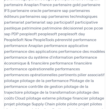
partenaire Anaplan France
partenaire gold
partenaire
IFS
partenaire oracle
partenaire sap
partenaires
éditeurs
partenaires sap
partenaires technologiques
partenariat
partenariat sap
participatif
participative
pastèque
patrimoine
patrimoine décisionnel
pcoe
pcoe
sap
PDP
peopleoft
peoplesoft
peoplesoft day
PeopleSoft Now
PeopleTools
pérennité
performance
performance Anaplan
performance applicative
performance des applications
performance des modèles
performance du système d'information
performance
économique & financière
performance financière
performance opérationnelle
performances
performances opérationnelles
pertinents
pilier associatif
pilotage
pilotage de la performance
Pilotage de la
performance contrôle de gestion
pilotage de la
trajectoire
pilotage de la transformation
pilotage des
coûts Cloud
pilotage externe
pilotage financier
pilotage
projet
pilotage Supply Chain
pilote
pilote projet
pilotes