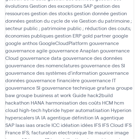
évolutions
Gestion des exceptions SAP
gestion des
ressources
gestion des stocks
gestion donnée
gestion
données
gestion du cycle de vie
Gestion du patrimoine ;
secteur public ; patrimoine public ; réduction des couts;
économies publiques
gestion ERP
gold partner
google
google anthos
GoogleCloudPlatform
gouvernance
gouvernance agile
gouvernance Anaplan
gouvernance
Cloud
gouvernance data
gouvernance des données
gouvernance des nomenclatures
gouvernance des SI
gouvernance des systèmes d'information
gouvernance
données
gouvernance financière
gouvernance IT
gouvernance SI
gouvernance technique
grafana
groupe
baw
groupe business at work
Guide
hack2build
hackathon
HANA
harmonisation des coûts
HCM
hcm
cloud
high-tech
hybride
hyper automatisation
Hyperion
hyperscalers
IA
IA agentique définition
IA agentique
SAP
Iaas
iaas oracle
ICC
idéation
idées
IFS
IFS Cloud
IFS
France
IFS; facturation electronique
île maurice
image