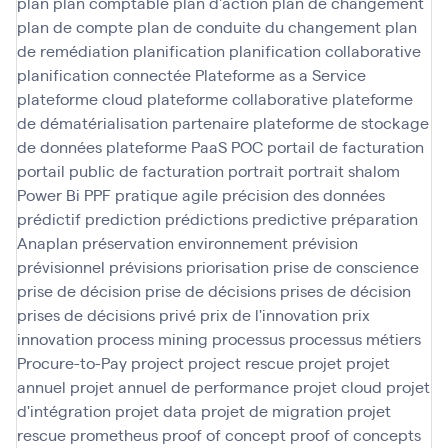
plan
plan comptable
plan d'action
plan de changement
plan de compte
plan de conduite du changement
plan
de remédiation
planification
planification collaborative
planification connectée
Plateforme as a Service
plateforme cloud
plateforme collaborative
plateforme
de dématérialisation partenaire
plateforme de stockage
de données
plateforme PaaS
POC
portail de facturation
portail public de facturation
portrait
portrait shalom
Power Bi
PPF
pratique agile
précision des données
prédictif
prediction
prédictions
predictive
préparation
Anaplan
préservation environnement
prévision
prévisionnel
prévisions
priorisation
prise de conscience
prise de décision
prise de décisions
prises de décision
prises de décisions
privé
prix de l'innovation
prix
innovation
process mining
processus
processus métiers
Procure-to-Pay
project
project rescue
projet
projet
annuel
projet annuel de performance
projet cloud
projet
d'intégration
projet data
projet de migration
projet
rescue
prometheus
proof of concept
proof of concepts