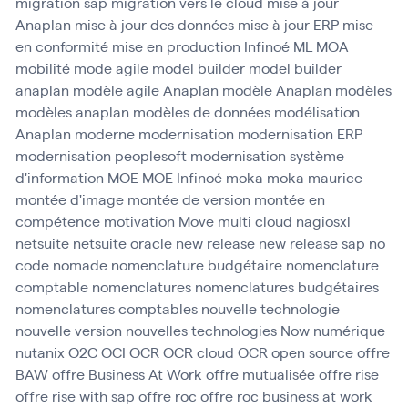
migration sap
migration vers le cloud
mise à jour
Anaplan
mise à jour des données
mise à jour ERP
mise
en conformité
mise en production Infinoé
ML
MOA
mobilité
mode agile
model builder
model builder
anaplan
modèle agile Anaplan
modèle Anaplan
modèles
modèles anaplan
modèles de données
modélisation
Anaplan
moderne
modernisation
modernisation ERP
modernisation peoplesoft
modernisation système
d'information
MOE
MOE Infinoé
moka
moka maurice
montée d'image
montée de version
montée en
compétence
motivation
Move
multi cloud
nagiosxl
netsuite
netsuite oracle
new release
new release sap
no
code
nomade
nomenclature budgétaire
nomenclature
comptable
nomenclatures
nomenclatures budgétaires
nomenclatures comptables
nouvelle technologie
nouvelle version
nouvelles technologies
Now
numérique
nutanix
O2C
OCI
OCR
OCR cloud
OCR open source
offre
BAW
offre Business At Work
offre mutualisée
offre rise
offre rise with sap
offre roc
offre roc business at work