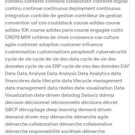
contenu
contexte
contexte collaboratif
contexte digital
continu
continue
continuous deployment
continuous
integration
contrôle de gestion
contrôleur de gestion
convention usf
coo
couldstack
course adidas
course
adidas 10K
course adidas paris
course engagée
coûts
CREPS M99
critères de choix
croissance
cse
culture
agile
customer adoption
customer influence
customisation
customisations peoplesoft
cybersécurité
cycle de vie
cycle de vie des data
cycle de vie des
données
cycle de vie ERP
cycle de vies des données
DAF
Data
Data Analyse
Data Analysis
Data Analytics
data
financières
data lifecycle
data lifecycle management
data management
data réelles
data visualisation
Data
Visualization
data-driven
datadog
Dataviz
ddmrp
décision
décisionnel
décisionnelle
décisions
décret
GBCP
décryptage
deep learning
demand driven
demand driven mrp
démarche
démarche agile
démarche collaboration
démarche collaborative
démarche responsabilité sociétale
démarche