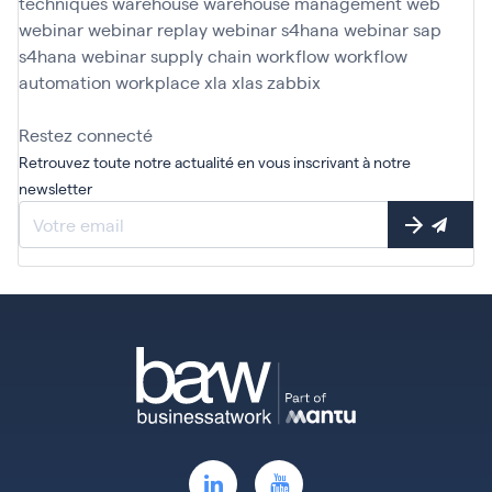
techniques
warehouse
warehouse management
web
webinar
webinar replay
webinar s4hana
webinar sap
s4hana
webinar supply chain
workflow
workflow
automation
workplace
xla
xlas
zabbix
Restez connecté
Retrouvez toute notre actualité en vous inscrivant à notre
newsletter