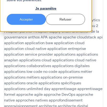
suivre vos préférences.
amélioration en continu
amélioration participative
améliorations
AMOA Infinoé
analyse
analyse data
Je paramêtre
Analyse de données
analyse données
analyse du
contenu
analyses ad hoc
analyses predictives
analytics
Accepter
Refuser
analytique
anaplan
Anaplan finance
Anaplan niveau 2
Anaplan partner
Anaplan supply chain
animation de la
gouvernance
anthos
APA
apache
apache cloudstack
api
application
application baw
application cloud
application cloud native
application entreprise
application service provider
applications
applications
anaplan
applications cloud
applications cloud native
applications collaboratives
applications digitales
applications low code no code
applications métier
applications métiers
applications on-premise
applications oracle
applications spécifiques
applications unlimited day
apprentissage
apprentissage
formel
approche agile
approche DevOps
approche
native
approches natives
approfondissement
approvisionnement
architecte
architecte digital