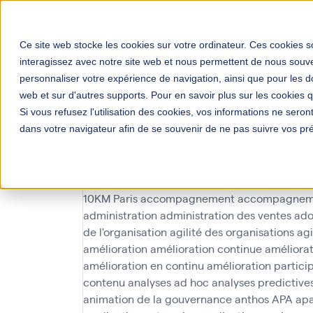
Solutions
Votre mé
Ce site web stocke les cookies sur votre ordinateur. Ces cookies so
interagissez avec notre site web et nous permettent de nous souven
personnaliser votre expérience de navigation, ainsi que pour les do
web et sur d'autres supports. Pour en savoir plus sur les cookies qu
Si vous refusez l'utilisation des cookies, vos informations ne seront 
dans votre navigateur afin de se souvenir de ne pas suivre vos pr
mécénat chi
10KM Paris
accompagnement
accompagnem
administration
administration des ventes
ado
de l'organisation
agilité des organisations
agi
amélioration
amélioration continue
améliorat
amélioration en continu
amélioration partici
contenu
analyses ad hoc
analyses predictive
animation de la gouvernance
anthos
APA
ap