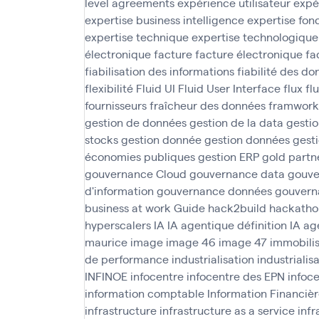
level agreements
expérience utilisateur
expé
expertise business intelligence
expertise fon
expertise technique
expertise technologique
électronique
facture
facture électronique
fa
fiabilisation des informations
fiabilité des d
flexibilité
Fluid UI
Fluid User Interface
flux
fl
fournisseurs
fraîcheur des données
framwork
gestion de données
gestion de la data
gesti
stocks
gestion donnée
gestion données
gesti
économies publiques
gestion ERP
gold partn
gouvernance Cloud
gouvernance data
gouve
d'information
gouvernance données
gouvern
business at work
Guide
hack2build
hackatho
hyperscalers
IA
IA agentique définition
IA ag
maurice
image
image 46
image 47
immobilis
de performance
industrialisation
industrialis
INFINOE
infocentre
infocentre des EPN
infoc
information comptable
Information Financièr
infrastructure
infrastructure as a service
infr