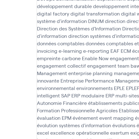
développement durable
developpement inte
digital factory
digital transformation
digital
système d'information
DINUM
direction
direc
Direction des Systèmes d'Information
Direct
d'information
direction systèmes d'informati
données comptables
données comptables et
invoicing
e-learning
e-reporting
EAF
ECM
éc
empreinte carbone
Enable Now
engagement
engagement collectif
engagement team ba
Management
enterprise planning managem
innovante
Entreprise Performance Managem
environnemental
environnements
EPLE
EPLE
intelligent SAP
ERP modulaire
ERP multi-sites
Autonomie Financière
établissements public
Formation Professionnelle Agricoles
Etabliss
évaluation EPM
événement
event mapping
é
évolution systèmes d'information
évolutions
é
excel
excellence opérationnelle
exertum
exi