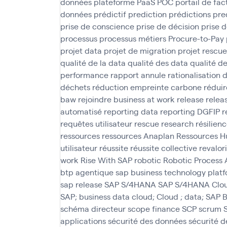
données
plateforme PaaS
POC
portail de fac
données
prédictif
prediction
prédictions
pre
prise de conscience
prise de décision
prise d
processus
processus métiers
Procure-to-Pay
projet data
projet de migration
projet rescue
qualité de la data
qualité des data
qualité d
performance
rapport annule
rationalisation 
déchets
réduction empreinte carbone
réduir
baw
rejoindre business at work
release
relea
automatisé
reporting data
reporting DGFIP
r
requêtes utilisateur
rescue
research
résilien
ressources
ressources Anaplan
Ressources H
utilisateur
réussite
réussite collective
revalor
work
Rise With SAP
robotic
Robotic Process
btp agentique
sap business technology plat
sap release
SAP S/4HANA
SAP S/4HANA Clo
SAP; business data cloud; Cloud ; data; SAP
schéma directeur
scope finance
SCP
scrum
applications
sécurité des données
sécurité 