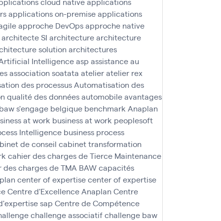
pplications cloud native
applications
rs
applications on-premise
applications
agile
approche DevOps
approche native
architecte SI
architecture
architecture
chitecture solution
architectures
Artificial Intelligence
asp
assistance au
nes
association soatata
atelier
atelier rex
ation des processus
Automatisation des
n qualité des données
automobile
avantages
baw s'engage
belgique
benchmark Anaplan
siness at work
business at work peoplesoft
ocess Intelligence
business process
binet de conseil
cabinet transformation
rk
cahier des charges de Tierce Maintenance
r des charges de TMA BAW
capacités
aplan
center of expertise
center of expertise
ce
Centre d'Excellence Anaplan
Centre
d'expertise sap
Centre de Compétence
hallenge
challenge associatif
challenge baw