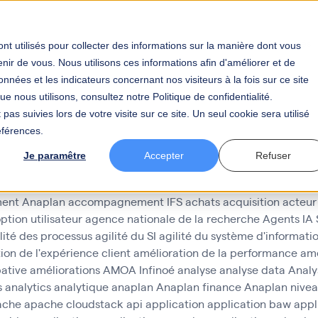
tier
Votre secteur
BAW
Votre carrière
Actualités
nt utilisés pour collecter des informations sur la manière dont vous
ir de vous. Nous utilisons ces informations afin d'améliorer et de
nnées et les indicateurs concernant nos visiteurs à la fois sur ce site
e nous utilisons, consultez notre Politique de confidentialité.
pas suivies lors de votre visite sur ce site. Un seul cookie sera utilisé
éférences.
rurgie cardiaque
Je paramêtre
Accepter
Refuser
ent Anaplan
accompagnement IFS
achats
acquisition
acteur
ption utilisateur
agence nationale de la recherche
Agents IA
lité des processus
agilité du SI
agilité du système d'informati
ion de l'expérience client
amélioration de la performance
amé
pative
améliorations
AMOA Infinoé
analyse
analyse data
Analy
s
analytics
analytique
anaplan
Anaplan finance
Anaplan nivea
ache
apache cloudstack
api
application
application baw
appl