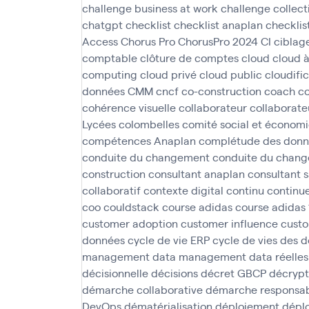
challenge business at work
challenge collect
chatgpt
checklist
checklist anaplan
checklis
Access
Chorus Pro
ChorusPro 2024
CI
ciblag
comptable
clôture de comptes
cloud
cloud 
computing
cloud privé
cloud public
cloudifi
données
CMM
cncf
co-construction
coach
c
cohérence visuelle
collaborateur
collaborate
Lycées
colombelles
comité social et économ
compétences Anaplan
complétude des donn
conduite du changement
conduite du chan
construction
consultant anaplan
consultant 
collaboratif
contexte digital
continu
continu
coo
couldstack
course adidas
course adidas
customer adoption
customer influence
custo
données
cycle de vie ERP
cycle de vies des 
management
data management
data réelles
décisionnelle
décisions
décret GBCP
décryp
démarche collaborative
démarche responsabi
DevOps
dématérialisation
déploiement
déplo