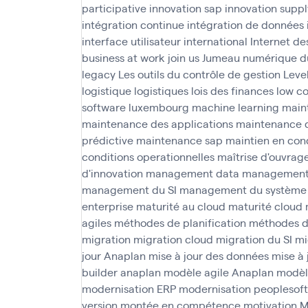
participative
innovation sap
innovation suppl
intégration continue
intégration de données
interface utilisateur
international
Internet de
business at work
join us
Jumeau numérique d
legacy
Les outils du contrôle de gestion
Leve
logistique
logistiques
lois des finances
low c
software
luxembourg
machine learning
main
maintenance des applications
maintenance 
prédictive
maintenance sap
maintien en cond
conditions operationnelles
maîtrise d'ouvrag
d'innovation
management data
management 
management du SI
management du système 
enterprise
maturité au cloud
maturité cloud
agiles
méthodes de planification
méthodes d
migration
migration cloud
migration du SI
mi
jour Anaplan
mise à jour des données
mise à 
builder anaplan
modèle agile Anaplan
modèl
modernisation ERP
modernisation peoplesoft
version
montée en compétence
motivation
M