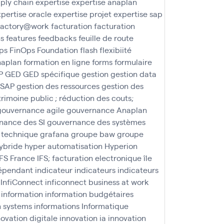
ply chain
expertise
expertise anaplan
pertise oracle
expertise projet
expertise sap
factory@work
facturation
facturation
ns
features
feedbacks
feuille de route
ps
FinOps Foundation
flash
flexibiité
naplan
formation en ligne
forms
formulaire
P
GED
GED spécifique
gestion
gestion data
 SAP
gestion des ressources
gestion des
trimoine public ; réduction des couts;
gouvernance agile
gouvernance Anaplan
nance des SI
gouvernance des systèmes
 technique
grafana
groupe baw
groupe
ybride
hyper automatisation
Hyperion
IFS France
IFS; facturation electronique
île
épendant
indicateur
indicateurs
indicateurs
InfiConnect
inficonnect business at work
information
information budgétaires
n systems
informations
Informatique
novation digitale
innovation ia
innovation