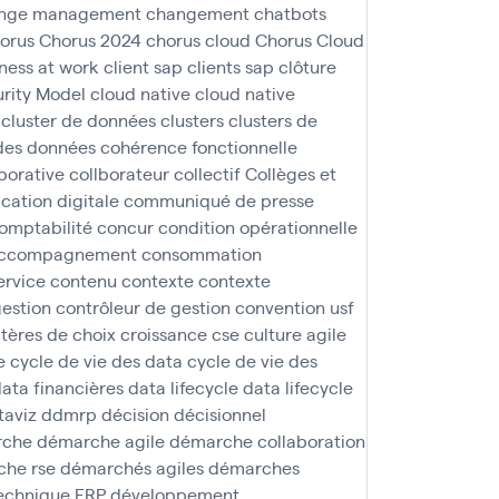
nge management
changement
chatbots
orus
Chorus 2024
chorus cloud
Chorus Cloud
iness at work
client sap
clients sap
clôture
rity Model
cloud native
cloud native
cluster de données
clusters
clusters de
des données
cohérence fonctionnelle
borative
collborateur
collectif
Collèges et
ation digitale
communiqué de presse
omptabilité
concur
condition opérationnelle
 accompagnement
consommation
ervice
contenu
contexte
contexte
gestion
contrôleur de gestion
convention usf
itères de choix
croissance
cse
culture agile
e
cycle de vie des data
cycle de vie des
ata financières
data lifecycle
data lifecycle
taviz
ddmrp
décision
décisionnel
rche
démarche agile
démarche collaboration
he rse
démarchés agiles
démarches
technique ERP
développement