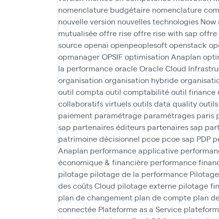
nomenclature budgétaire
nomenclature com
nouvelle version
nouvelles technologies
Now
mutualisée
offre rise
offre rise with sap
offre
source
openai
openpeoplesoft
openstack
op
opmanager
OPSIF
optimisation Anaplan
opti
la performance
oracle
Oracle Cloud Infrastr
organisation
organisation hybride
organisati
outil compta
outil comptabilité
outil finance
collaboratifs virtuels
outils data quality
outil
paiement
paramétrage
paramétrages
paris
sap
partenaires éditeurs
partenaires sap
par
patrimoine décisionnel
pcoe
pcoe sap
PDP
p
Anaplan
performance applicative
performanc
économique & financière
performance finan
pilotage
pilotage de la performance
Pilotage
des coûts Cloud
pilotage externe
pilotage fi
plan de changement
plan de compte
plan d
connectée
Plateforme as a Service
plateform