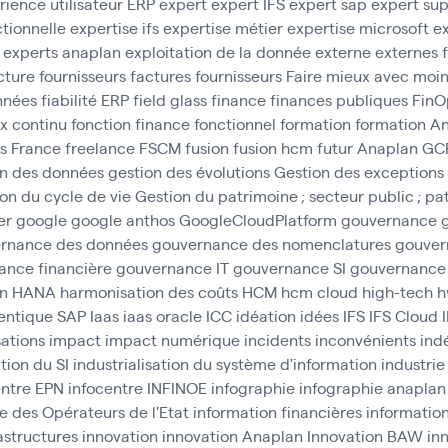
rience utilisateur ERP
expert
expert IFS
expert sap
expert sup
ctionnelle
expertise ifs
expertise métier
expertise microsoft
ex
experts anaplan
exploitation de la donnée
externe
externes
cture fournisseurs
factures fournisseurs
Faire mieux avec moi
onnées
fiabilité ERP
field glass
finance
finances publiques
FinO
ux continu
fonction finance
fonctionnel
formation
formation A
s
France
freelance
FSCM
fusion
fusion hcm
futur Anaplan
GC
on des données
gestion des évolutions
Gestion des exceptions
on du cycle de vie
Gestion du patrimoine ; secteur public ; pa
er
google
google anthos
GoogleCloudPlatform
gouvernance
rnance des données
gouvernance des nomenclatures
gouver
ance financière
gouvernance IT
gouvernance SI
gouvernance
n
HANA
harmonisation des coûts
HCM
hcm cloud
high-tech
h
entique SAP
Iaas
iaas oracle
ICC
idéation
idées
IFS
IFS Cloud
ations
impact
impact numérique
incidents
inconvénients
ind
ation du SI
industrialisation du système d'information
industrie
entre EPN
infocentre INFINOE
infographie
infographie anaplan
e des Opérateurs de l'Etat
information financières
informatio
astructures
innovation
innovation Anaplan
Innovation BAW
in