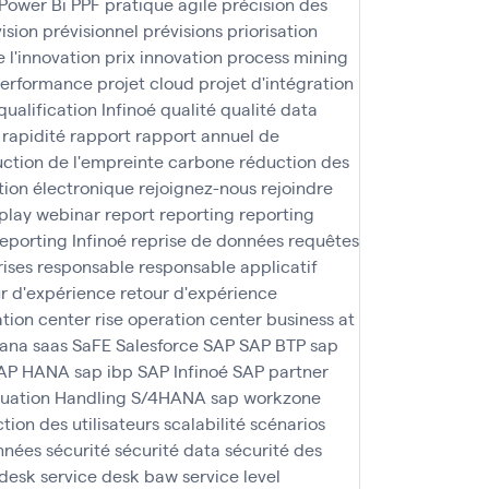
Power Bi
PPF
pratique agile
précision des
ision
prévisionnel
prévisions
priorisation
e l'innovation
prix innovation
process mining
performance
projet cloud
projet d'intégration
qualification Infinoé
qualité
qualité data
rapidité
rapport
rapport annuel de
ction de l'empreinte carbone
réduction des
tion électronique
rejoignez-nous
rejoindre
play webinar
report
reporting
reporting
reporting Infinoé
reprise de données
requêtes
rises
responsable
responsable applicatif
r d'expérience
retour d'expérience
ation center
rise operation center business at
ana
saas
SaFE
Salesforce
SAP
SAP BTP
sap
AP HANA
sap ibp
SAP Infinoé
SAP partner
tuation Handling S/4HANA
sap workzone
ction des utilisateurs
scalabilité
scénarios
nnées
sécurité
sécurité data
sécurité des
 desk
service desk baw
service level