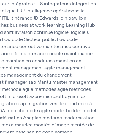
ateur
intégrateur IFS
intégrateurs
Intégration
agentique ERP
intelligence opérationnelle
T
ITIL
itinérance
JD Edwards
join baw
join
 chez business at work
learning
Learning Hub
nd shift
livraison continue
logiciel
logiciels
m
Low code Secteur public
Low code
tenance corrective
maintenance curative
ance ifs
maintenance oracle
maintenance
le
maintien en conditions
maintien en
ement
management agile
management
ées
management du changement
tif
manager sap
Mantu
master management
x
méthode agile
methodes agile
méthodes
oft
microsoft azure
microsoft dynamics
igration sap
migration vers le cloud
mise à
OA
mobilité
mode agile
model builder
model
délisation Anaplan
moderne
modernisation
a
moka maurice
montée d'image
montée de
new release sap
no code
nomade