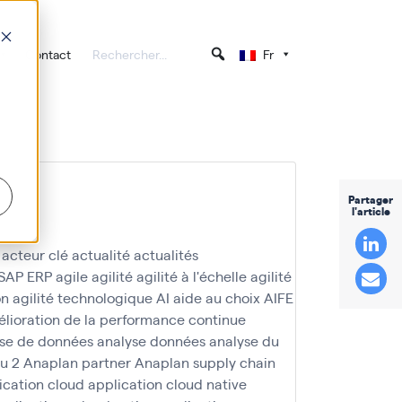
Contact
Fr
Partager
l'article
acteur clé
actualité
actualités
 SAP ERP
agile
agilité
agilité à l'échelle
agilité
on
agilité technologique
AI
aide au choix
AIFE
lioration de la performance continue
se de données
analyse données
analyse du
u 2
Anaplan partner
Anaplan supply chain
ication cloud
application cloud native