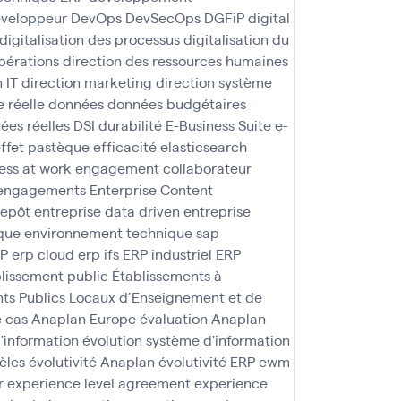
veloppeur
DevOps
DevSecOps
DGFiP
digital
digitalisation des processus
digitalisation du
pérations
direction des ressources humaines
 IT
direction marketing
direction système
 réelle
données
données budgétaires
ées réelles
DSI
durabilité
E-Business Suite
e-
ffet pastèque
efficacité
elasticsearch
ss at work
engagement collaborateur
engagements
Enterprise Content
repôt
entreprise data driven
entreprise
que
environnement technique sap
AP
erp cloud
erp ifs
ERP industriel
ERP
lissement public
Établissements à
ts Publics Locaux d’Enseignement et de
e cas Anaplan
Europe
évaluation Anaplan
d'information
évolution système d'information
èles
évolutivité Anaplan
évolutivité ERP
ewm
r
experience level agreement
experience