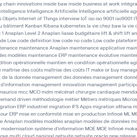
y chain
innovations
inside baw
inside business at work
intégr
intelligence
Intelligence Artificielle
Intelligence artificielle 
s Objets
Internet of Things
interview
IoT
iso
iso 9001
iso9001
I
u bâtiment
Kanban
Kibana
kubernetes
la vie chez baw
la vie
l 1 Anaplan
Level 2 Anaplan
liasse budgétaire
lift & shift
lift a
ode
Low code definition
low code no code
Low code platefor
tenance
maintenance Anaplan
maintenance applicative
main
des modèles
maintenance ERP
maintenance évolutive
mainten
ition opérationnelle
maintien en condition opérationnelle agi
e
maîtrise des coûts
maîtrise des coûts IT
make or buy
manag
de la donnée
management des données
management donn
d'information
management innovation
management participa
maurice
mcc
MCO
mdm
mécénat chirurgie cardiaque
mendi
emand driven
méthodologie
métier
Métiers
métriques
Micros
gration ERP industriel
migration IFS Apps
migration s4hana
m
jour ERP
mise en conformité
mise en production Infinoé
ML
M
e Anaplan
modèles
modèles anaplan
modèles de données
mo
modernisation système d'information
MOE
MOE Infinoé
mok
ove
multi cloud
nagiosxl
netsuite
netsuite oracle
new release