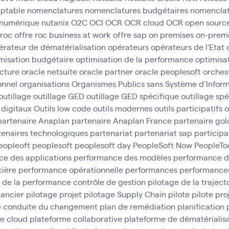
ptable
nomenclatures
nomenclatures budgétaires
nomenclat
numérique
nutanix
O2C
OCI
OCR
OCR cloud
OCR open sourc
 roc
offre roc business at work
offre sap
on premises
on-prem
érateur de dématérialisation
opérateurs
opérateurs de l'Etat
misation budgétaire
optimisation de la performance
optimisa
ucture
oracle netsuite
oracle partner
oracle peoplesoft
orches
onnel
organisations
Organismes Publics sans Système d’Inform
outillage
outillage GED
outillage GED spécifique
outillage sp
s digitaux
Outils low code
outils modernes
outils participatifs
o
partenaire Anaplan
partenaire Anaplan France
partenaire gol
tenaires technologiques
partenariat
partenariat sap
participa
eopleoft
peoplesoft
peoplesoft day
PeopleSoft Now
PeopleTo
e des applications
performance des modèles
performance d
cière
performance opérationnelle
performances
performances
 de la performance contrôle de gestion
pilotage de la traject
nancier
pilotage projet
pilotage Supply Chain
pilote
pilote pro
e conduite du changement
plan de remédiation
planification
e cloud
plateforme collaborative
plateforme de dématérialisa