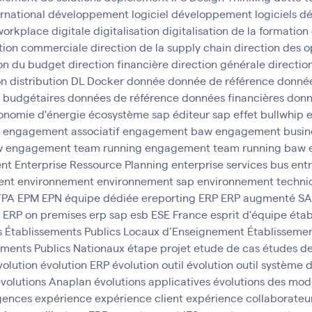
rnational
développement logiciel
développement logiciels
dé
 workplace
digitale
digitalisation
digitalisation de la formation
tion commerciale
direction de la supply chain
direction des o
ion du budget
direction financière
direction générale
direction
on
distribution
DL
Docker
donnée
donnée de référence
donnée
 budgétaires
données de référence
données financières
donn
onomie d'énergie
écosystème sap
éditeur sap
effet bullwhip
e
engagement associatif
engagement baw
engagement busine
w
engagement team running
engagement team running baw
ent
Enterprise Ressource Planning
enterprise services bus
ent
ent
environnement
environnement sap
environnement techni
FPA
EPM
EPN
équipe dédiée
ereporting
ERP
ERP augmenté S
ERP on premises
erp sap
esb
ESE France
esprit d'équipe
étab
s
Établissements Publics Locaux d’Enseignement
Établissemen
ements Publics Nationaux
étape projet
etude de cas
études d
volution
évolution ERP
évolution outil
évolution outil système 
volutions Anaplan
évolutions applicatives
évolutions des mod
gences
expérience
expérience client
expérience collaborateu