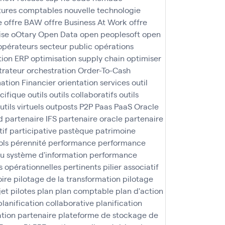
ures comptables
nouvelle technologie
e
offre BAW
offre Business At Work
offre
ise
oOtary
Open Data
open peoplesoft
open
opérateurs secteur public
opérations
tion ERP
optimisation supply chain
optimiser
trateur
orchestration
Order-To-Cash
ation Financier
orientation services
outil
écifique
outils
outils collaboratifs
outils
utils virtuels
outposts
P2P
Paas
PaaS Oracle
d
partenaire IFS
partenaire oracle
partenaire
tif
participative
pastèque
patrimoine
ols
pérennité
performance
performance
u système d'information
performance
 opérationnelles
pertinents
pilier associatif
oire
pilotage de la transformation
pilotage
jet
pilotes
plan
plan comptable
plan d'action
planification collaborative
planification
tion partenaire
plateforme de stockage de