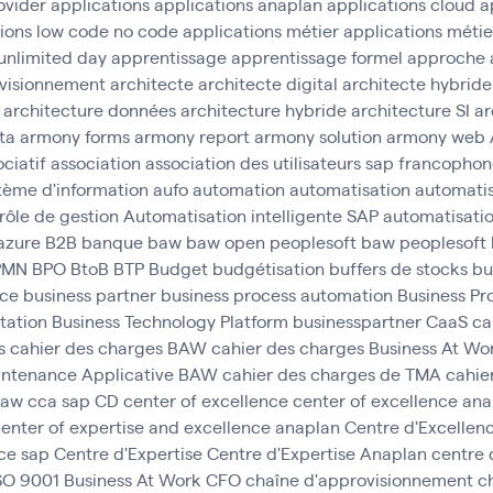
ovider
applications
applications anaplan
applications cloud
a
tions low code no code
applications métier
applications métie
unlimited day
apprentissage
apprentissage formel
approche 
visionnement
architecte
architecte digital
architecte hybride
architecture données
architecture hybride
architecture SI
ar
ta
armony forms
armony report
armony solution
armony web
ciatif
association
association des utilisateurs sap francopho
tème d'information
aufo
automation
automatisation
automatis
rôle de gestion
Automatisation intelligente SAP
automatisatio
azure
B2B
banque
baw
baw open peoplesoft
baw peoplesoft
PMN
BPO
BtoB
BTP
Budget
budgétisation
buffers de stocks
bu
nce
business partner
business process automation
Business Pr
tation
Business Technology Platform
businesspartner
CaaS
ca
s
cahier des charges BAW
cahier des charges Business At Wo
aintenance Applicative BAW
cahier des charges de TMA
cahie
baw
cca sap
CD
center of excellence
center of excellence an
enter of expertise and excellence anaplan
Centre d'Excellen
ce sap
Centre d'Expertise
Centre d'Expertise Anaplan
centre 
ISO 9001 Business At Work
CFO
chaîne d'approvisionnement
c