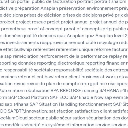
turation
portail public de facturation
portrait
portrait shalom
dictive
préparation Anaplan
préservation environnement
prév
e décisions
prises de décision
prises de décisions
privé
prix d
project
project rescue
projet
projet annuel
projet annuel de 
prometheus
proof of concept
proof of concepts
prtg
public
es données
qualité données
quiz Anaplan
quiz Anaplan level 2
des investissements
réapprovisionnement ciblé
recyclage
rédu
e effet bullwhip
référentiel
référentiel unique
réforme factura
se sap
rémédiation
renforcement de la performance
replay
re
eporting données
reporting électronique
reporting financier
ce
responsabilité sociétale
responsabilité sociétale des entrep
umaines
retour client baw
retour client business at work
retou
isation
revue
revue du plan de compte
rex
rgpd
rise
rise oper
 Automation
robotisation
RPA
RRBO
RSE
running
S/4HANA
s4h
form
SAP Cloud Platform
SAP ECC
SAP Enable Now
sap ewm
S
ud
sap s4hana
SAP Situation Handling fonctionnement
SAP Si
 BDC
SAPBTP;innovation;
satisfaction
satisfaction client
satisfa
SecNumCloud
secteur public
sécurisation
sécurisation des do
des modèles
sécurité du système d'information
service
service