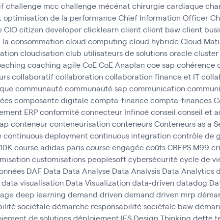
if
challenge mcc
challenge mécénat chirurgie cardiaque
cha
t optimisation de la performance
Chief Information Officer
Ch
e
CIO
citizen developer
clicklearn
client
client baw
client bus
à la consommation
cloud computing
cloud hybride
Cloud Matu
cation
cloudisation
club utilisateurs de solutions oracle
cluster
oaching
coaching agile
CoE
CoE Anaplan
coe sap
cohérence 
urs
collaboratif
collaboration
collaboration finance et IT
colla
ique
communauté
communauté sap
communication
communic
ées
composante digitale
compta-finance
compta-finances
C
gement ERP
conformité
connecteur Infinoé
conseil
conseil et
sap
conteneur
conteneurisation
conteneurs
Conteneurs as a S
e
continuous deployment
continuous integration
contrôle de 
 10K
course adidas paris
course engagée
coûts
CREPS M99
cr
misation
customisations peoplesoft
cybersécurité
cycle de vi
données
DAF
Data
Data Analyse
Data Analysis
Data Analytics
d
data visualisation
Data Visualization
data-driven
datadog
Da
tage
deep learning
demand driven
demand driven mrp
déma
lité sociétale
démarche responsabilité sociétale baw
démarc
iement de solutions
déploiement IFS
Design Thinking
dette 