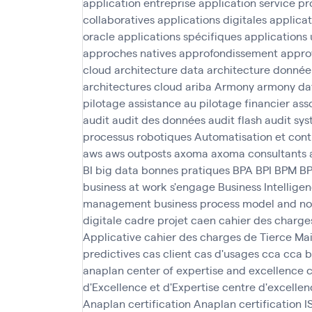
application entreprise
application service pr
collaboratives
applications digitales
applica
oracle
applications spécifiques
applications 
approches natives
approfondissement
appro
cloud
architecture data
architecture donnée
architectures cloud
ariba
Armony
armony da
pilotage
assistance au pilotage financier
asso
audit
audit des données
audit flash
audit sys
processus robotiques
Automatisation et cont
aws
aws outposts
axoma
axoma consultants
BI
big data
bonnes pratiques
BPA
BPI
BPM
B
business at work s'engage
Business Intellige
management
business process model and no
digitale
cadre projet
caen
cahier des charge
Applicative
cahier des charges de Tierce M
predictives
cas client
cas d'usages
cca
cca 
anaplan
center of expertise and excellence
c
d'Excellence et d'Expertise
centre d'excellen
Anaplan
certification Anaplan
certification 