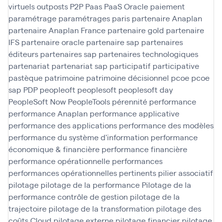
virtuels
outposts
P2P
Paas
PaaS Oracle
paiement
paramétrage
paramétrages
paris
partenaire Anaplan
partenaire Anaplan France
partenaire gold
partenaire
IFS
partenaire oracle
partenaire sap
partenaires
éditeurs
partenaires sap
partenaires technologiques
partenariat
partenariat sap
participatif
participative
pastèque
patrimoine
patrimoine décisionnel
pcoe
pcoe
sap
PDP
peopleoft
peoplesoft
peoplesoft day
PeopleSoft Now
PeopleTools
pérennité
performance
performance Anaplan
performance applicative
performance des applications
performance des modèles
performance du système d'information
performance
économique & financière
performance financière
performance opérationnelle
performances
performances opérationnelles
pertinents
pilier associatif
pilotage
pilotage de la performance
Pilotage de la
performance contrôle de gestion
pilotage de la
trajectoire
pilotage de la transformation
pilotage des
coûts Cloud
pilotage externe
pilotage financier
pilotage