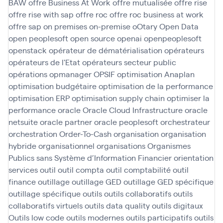
BAW
offre Business At Work
offre mutualisée
offre rise
offre rise with sap
offre roc
offre roc business at work
offre sap
on premises
on-premise
oOtary
Open Data
open peoplesoft
open source
openai
openpeoplesoft
openstack
opérateur de dématérialisation
opérateurs
opérateurs de l'Etat
opérateurs secteur public
opérations
opmanager
OPSIF
optimisation Anaplan
optimisation budgétaire
optimisation de la performance
optimisation ERP
optimisation supply chain
optimiser la
performance
oracle
Oracle Cloud Infrastructure
oracle
netsuite
oracle partner
oracle peoplesoft
orchestrateur
orchestration
Order-To-Cash
organisation
organisation
hybride
organisationnel
organisations
Organismes
Publics sans Système d’Information Financier
orientation
services
outil
outil compta
outil comptabilité
outil
finance
outillage
outillage GED
outillage GED spécifique
outillage spécifique
outils
outils collaboratifs
outils
collaboratifs virtuels
outils data quality
outils digitaux
Outils low code
outils modernes
outils participatifs
outils