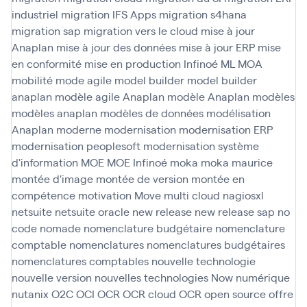
industriel
migration IFS Apps
migration s4hana
migration sap
migration vers le cloud
mise à jour
Anaplan
mise à jour des données
mise à jour ERP
mise
en conformité
mise en production Infinoé
ML
MOA
mobilité
mode agile
model builder
model builder
anaplan
modèle agile Anaplan
modèle Anaplan
modèles
modèles anaplan
modèles de données
modélisation
Anaplan
moderne
modernisation
modernisation ERP
modernisation peoplesoft
modernisation système
d'information
MOE
MOE Infinoé
moka
moka maurice
montée d'image
montée de version
montée en
compétence
motivation
Move
multi cloud
nagiosxl
netsuite
netsuite oracle
new release
new release sap
no
code
nomade
nomenclature budgétaire
nomenclature
comptable
nomenclatures
nomenclatures budgétaires
nomenclatures comptables
nouvelle technologie
nouvelle version
nouvelles technologies
Now
numérique
nutanix
O2C
OCI
OCR
OCR cloud
OCR open source
offre