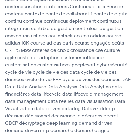
conteneurisation
conteneurs
Conteneurs as a Service
contenu
contexte
contexte collaboratif
contexte digital
continu
continue
continuous deployment
continuous
integration
contrôle de gestion
contrôleur de gestion
convention usf
coo
couldstack
course adidas
course
adidas 10K
course adidas paris
course engagée
coûts
CREPS M99
critères de choix
croissance
cse
culture
agile
customer adoption
customer influence
customisation
customisations peoplesoft
cybersécurité
cycle de vie
cycle de vie des data
cycle de vie des
données
cycle de vie ERP
cycle de vies des données
DAF
Data
Data Analyse
Data Analysis
Data Analytics
data
financières
data lifecycle
data lifecycle management
data management
data réelles
data visualisation
Data
Visualization
data-driven
datadog
Dataviz
ddmrp
décision
décisionnel
décisionnelle
décisions
décret
GBCP
décryptage
deep learning
demand driven
demand driven mrp
démarche
démarche agile