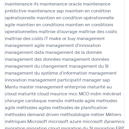
maintenance ifs
maintenance oracle
maintenance
prédictive
maintenance sap
maintien en condition
opérationnelle
maintien en condition opérationnelle
agile
maintien en conditions
maintien en conditions
operationnelles
maîtrise d'ouvrage
maîtrise des coûts
maîtrise des coûts IT
make or buy
management
management agile
management d'innovation
management data
management de la donnée
management des données
management données
management du changement
management du SI
management du système d'information
management
innovation
management participatif
manager sap
Mantu
master management enterprise
maturité au
cloud
maturité cloud
maurice
mcc
MCO
mdm
mécénat
chirurgie cardiaque
mendix
méthode agile
methodes
agile
méthodes agiles
méthodes de planification
méthodes demand driven
méthodologie
métier
Métiers
métriques
Microsoft
microsoft azure
microsoft dynamics
migration
migration cloud
migration du SI
migration ERP