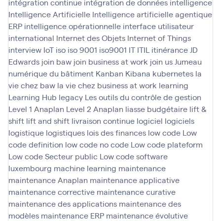
intégration continue
intégration de données
intelligence
Intelligence Artificielle
Intelligence artificielle agentique
ERP
intelligence opérationnelle
interface utilisateur
international
Internet des Objets
Internet of Things
interview
IoT
iso
iso 9001
iso9001
IT
ITIL
itinérance
JD
Edwards
join baw
join business at work
join us
Jumeau
numérique du bâtiment
Kanban
Kibana
kubernetes
la
vie chez baw
la vie chez business at work
learning
Learning Hub
legacy
Les outils du contrôle de gestion
Level 1 Anaplan
Level 2 Anaplan
liasse budgétaire
lift &
shift
lift and shift
livraison continue
logiciel
logiciels
logistique
logistiques
lois des finances
low code
Low
code definition
low code no code
Low code plateform
Low code Secteur public
Low code software
luxembourg
machine learning
maintenance
maintenance Anaplan
maintenance applicative
maintenance corrective
maintenance curative
maintenance des applications
maintenance des
modèles
maintenance ERP
maintenance évolutive