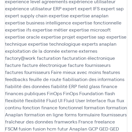
experience level agreements
expérience utilisateur
expérience utilisateur ERP
expert
expert IFS
expert sap
expert supply chain
expertise
expertise anaplan
expertise business intelligence
expertise fonctionnelle
expertise ifs
expertise métier
expertise microsoft
expertise oracle
expertise projet
expertise sap
expertise
technique
expertise technologique
experts anaplan
exploitation de la donnée
externe
externes
factory@work
facturation
facturation électronique
facture
facture électronique
facture fournisseurs
factures fournisseurs
Faire mieux avec moins
features
feedbacks
feuille de route
fiabilisation des informations
fiabilité des données
fiabilité ERP
field glass
finance
finances publiques
FinOps
FinOps Foundation
flash
flexibiité
flexibilité
Fluid UI
Fluid User Interface
flux
flux
continu
fonction finance
fonctionnel
formation
formation
Anaplan
formation en ligne
forms
formulaire
fournisseurs
fraîcheur des données
framworks
France
freelance
FSCM
fusion
fusion hcm
futur Anaplan
GCP
GED
GED