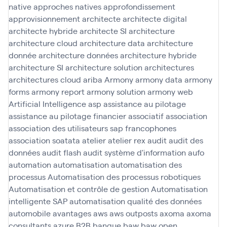
native
approches natives
approfondissement
approvisionnement
architecte
architecte digital
architecte hybride
architecte SI
architecture
architecture cloud
architecture data
architecture
donnée
architecture données
architecture hybride
architecture SI
architecture solution
architectures
architectures cloud
ariba
Armony
armony data
armony
forms
armony report
armony solution
armony web
Artificial Intelligence
asp
assistance au pilotage
assistance au pilotage financier
associatif
association
association des utilisateurs sap francophones
association soatata
atelier
atelier rex
audit
audit des
données
audit flash
audit système d'information
aufo
automation
automatisation
automatisation des
processus
Automatisation des processus robotiques
Automatisation et contrôle de gestion
Automatisation
intelligente SAP
automatisation qualité des données
automobile
avantages
aws
aws outposts
axoma
axoma
consultants
azure
B2B
banque
baw
baw open