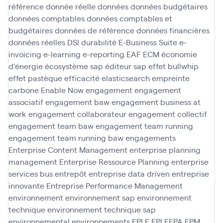
référence
donnée réelle
données
données budgétaires
données comptables
données comptables et
budgétaires
données de référence
données financières
données réelles
DSI
durabilité
E-Business Suite
e-
invoicing
e-learning
e-reporting
EAF
ECM
économie
d'énergie
écosystème sap
éditeur sap
effet bullwhip
effet pastèque
efficacité
elasticsearch
empreinte
carbone
Enable Now
engagement
engagement
associatif
engagement baw
engagement business at
work
engagement collaborateur
engagement collectif
engagement team baw
engagement team running
engagement team running baw
engagements
Enterprise Content Management
enterprise planning
management
Enterprise Ressource Planning
enterprise
services bus
entrepôt
entreprise data driven
entreprise
innovante
Entreprise Performance Management
environnement
environnement sap
environnement
technique
environnement technique sap
environnemental
environnements
EPLE
EPLEFPA
EPM