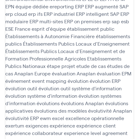
EPN
équipe dédiée
ereporting
ERP
ERP augmenté SAP
erp cloud
erp ifs
ERP industriel
ERP intelligent SAP
ERP
modulaire
ERP multi-sites
ERP on premises
erp sap
esb
ESE France
esprit d'équipe
établissement public
Établissements à Autonomie Financière
établissements
publics
Établissements Publics Locaux d’Enseignement
Établissements Publics Locaux d’Enseignement et de
Formation Professionnelle Agricoles
Etablissements
Publics Nationaux
étape projet
etude de cas
études de
cas Anaplan
Europe
évaluation Anaplan
évaluation EPM
événement
event mapping
évolution
évolution ERP
évolution outil
évolution outil système d'information
évolution système d'information
évolution systèmes
d'information
évolutions
évolutions Anaplan
évolutions
applicatives
évolutions des modèles
évolutivité Anaplan
évolutivité ERP
ewm
excel
excellence opérationnelle
exertum
exigences
expérience
expérience client
expérience collaborateur
experience level agreement