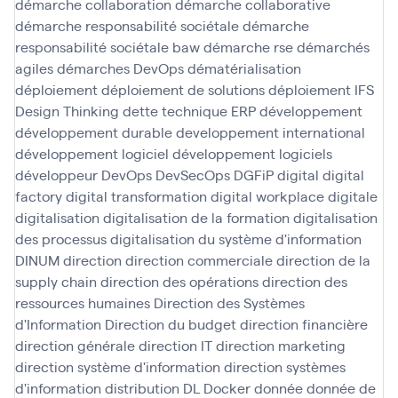
démarche collaboration
démarche collaborative
démarche responsabilité sociétale
démarche
responsabilité sociétale baw
démarche rse
démarchés
agiles
démarches DevOps
dématérialisation
déploiement
déploiement de solutions
déploiement IFS
Design Thinking
dette technique ERP
développement
développement durable
developpement international
développement logiciel
développement logiciels
développeur
DevOps
DevSecOps
DGFiP
digital
digital
factory
digital transformation
digital workplace
digitale
digitalisation
digitalisation de la formation
digitalisation
des processus
digitalisation du système d'information
DINUM
direction
direction commerciale
direction de la
supply chain
direction des opérations
direction des
ressources humaines
Direction des Systèmes
d'Information
Direction du budget
direction financière
direction générale
direction IT
direction marketing
direction système d'information
direction systèmes
d'information
distribution
DL
Docker
donnée
donnée de