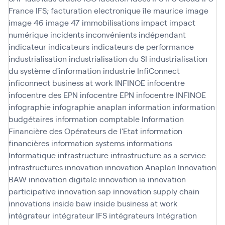
France
IFS; facturation electronique
île maurice
image
image 46
image 47
immobilisations
impact
impact
numérique
incidents
inconvénients
indépendant
indicateur
indicateurs
indicateurs de performance
industrialisation
industrialisation du SI
industrialisation
du système d'information
industrie
InfiConnect
inficonnect business at work
INFINOE
infocentre
infocentre des EPN
infocentre EPN
infocentre INFINOE
infographie
infographie anaplan
information
information
budgétaires
information comptable
Information
Financière des Opérateurs de l'Etat
information
financières
information systems
informations
Informatique
infrastructure
infrastructure as a service
infrastructures
innovation
innovation Anaplan
Innovation
BAW
innovation digitale
innovation ia
innovation
participative
innovation sap
innovation supply chain
innovations
inside baw
inside business at work
intégrateur
intégrateur IFS
intégrateurs
Intégration