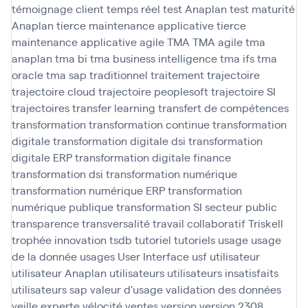
témoignage client
temps réel
test Anaplan
test maturité
Anaplan
tierce maintenance applicative
tierce
maintenance applicative agile
TMA
TMA agile
tma
anaplan
tma bi
tma business intelligence
tma ifs
tma
oracle
tma sap
traditionnel
traitement
trajectoire
trajectoire cloud
trajectoire peoplesoft
trajectoire SI
trajectoires
transfer learning
transfert de compétences
transformation
transformation continue
transformation
digitale
transformation digitale dsi
transformation
digitale ERP
transformation digitale finance
transformation dsi
transformation numérique
transformation numérique ERP
transformation
numérique publique
transformation SI secteur public
transparence
transversalité
travail collaboratif
Triskell
trophée innovation
tsdb
tutoriel
tutoriels
usage
usage
de la donnée
usages
User Interface
usf
utilisateur
utilisateur Anaplan
utilisateurs
utilisateurs insatisfaits
utilisateurs sap
valeur d'usage
validation des données
veille experte
vélocité
ventes
version
version 2308