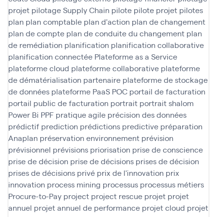
projet
pilotage Supply Chain
pilote
pilote projet
pilotes
plan
plan comptable
plan d'action
plan de changement
plan de compte
plan de conduite du changement
plan
de remédiation
planification
planification collaborative
planification connectée
Plateforme as a Service
plateforme cloud
plateforme collaborative
plateforme
de dématérialisation partenaire
plateforme de stockage
de données
plateforme PaaS
POC
portail de facturation
portail public de facturation
portrait
portrait shalom
Power Bi
PPF
pratique agile
précision des données
prédictif
prediction
prédictions
predictive
préparation
Anaplan
préservation environnement
prévision
prévisionnel
prévisions
priorisation
prise de conscience
prise de décision
prise de décisions
prises de décision
prises de décisions
privé
prix de l'innovation
prix
innovation
process mining
processus
processus métiers
Procure-to-Pay
project
project rescue
projet
projet
annuel
projet annuel de performance
projet cloud
projet