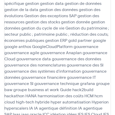
spécifique
gestion
gestion data
gestion de données
gestion de la data
gestion des données
gestion des
évolutions
Gestion des exceptions SAP
gestion des
ressources
gestion des stocks
gestion donnée
gestion
données
gestion du cycle de vie
Gestion du patrimoine ;
secteur public ; patrimoine public ; réduction des couts;
économies publiques
gestion ERP
gold partner
google
google anthos
GoogleCloudPlatform
gouvernance
gouvernance agile
gouvernance Anaplan
gouvernance
Cloud
gouvernance data
gouvernance des données
gouvernance des nomenclatures
gouvernance des SI
gouvernance des systèmes d'information
gouvernance
données
gouvernance financière
gouvernance IT
gouvernance SI
gouvernance technique
grafana
groupe
baw
groupe business at work
Guide
hack2build
hackathon
HANA
harmonisation des coûts
HCM
hcm
cloud
high-tech
hybride
hyper automatisation
Hyperion
hyperscalers
IA
IA agentique définition
IA agentique
SAP
Iaas
iaas oracle
ICC
idéation
idées
IFS
IFS Cloud
IFS