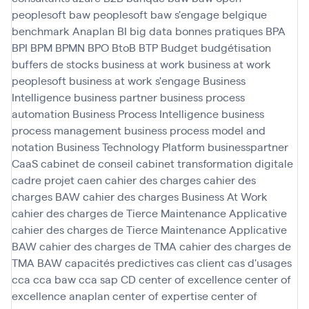
peoplesoft
baw peoplesoft
baw s'engage
belgique
benchmark Anaplan
BI
big data
bonnes pratiques
BPA
BPI
BPM
BPMN
BPO
BtoB
BTP
Budget
budgétisation
buffers de stocks
business at work
business at work
peoplesoft
business at work s'engage
Business
Intelligence
business partner
business process
automation
Business Process Intelligence
business
process management
business process model and
notation
Business Technology Platform
businesspartner
CaaS
cabinet de conseil
cabinet transformation digitale
cadre projet
caen
cahier des charges
cahier des
charges BAW
cahier des charges Business At Work
cahier des charges de Tierce Maintenance Applicative
cahier des charges de Tierce Maintenance Applicative
BAW
cahier des charges de TMA
cahier des charges de
TMA BAW
capacités predictives
cas client
cas d'usages
cca
cca baw
cca sap
CD
center of excellence
center of
excellence anaplan
center of expertise
center of