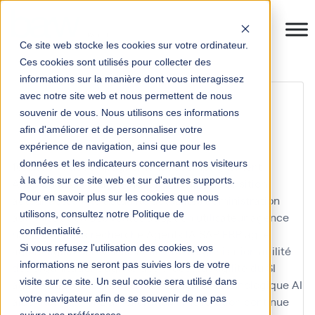
Ce site web stocke les cookies sur votre ordinateur.
Ces cookies sont utilisés pour collecter des
informations sur la manière dont vous interagissez
performance des
avec notre site web et nous permettent de nous
souvenir de vous. Nous utilisons ces informations
applications
afin d'améliorer et de personnaliser votre
expérience de navigation, ainsi que pour les
données et les indicateurs concernant nos visiteurs
10KM Paris
accompagnement
accompagnement
à la fois sur ce site web et sur d'autres supports.
Anaplan
accompagnement IFS
achats
acquisition
Pour en savoir plus sur les cookies que nous
acteur
acteur clé
actualité
actualités
administration
utilisons, consultez notre Politique de
administration des ventes
adoption utilisateur
agence
confidentialité.
nationale de la recherche
Agents IA SAP ERP
agile
Si vous refusez l'utilisation des cookies, vos
agilité
agilité à l'échelle
agilité de l'organisation
agilité
informations ne seront pas suivies lors de votre
des organisations
agilité des processus
agilité du SI
visite sur ce site. Un seul cookie sera utilisé dans
agilité du système d'information
agilité technologique
AI
votre navigateur afin de se souvenir de ne pas
aide au choix
AIFE
amélioration
amélioration continue