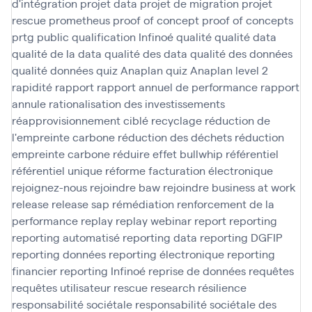
d'intégration
projet data
projet de migration
projet
rescue
prometheus
proof of concept
proof of concepts
prtg
public
qualification Infinoé
qualité
qualité data
qualité de la data
qualité des data
qualité des données
qualité données
quiz Anaplan
quiz Anaplan level 2
rapidité
rapport
rapport annuel de performance
rapport
annule
rationalisation des investissements
réapprovisionnement ciblé
recyclage
réduction de
l'empreinte carbone
réduction des déchets
réduction
empreinte carbone
réduire effet bullwhip
référentiel
référentiel unique
réforme facturation électronique
rejoignez-nous
rejoindre baw
rejoindre business at work
release
release sap
rémédiation
renforcement de la
performance
replay
replay webinar
report
reporting
reporting automatisé
reporting data
reporting DGFIP
reporting données
reporting électronique
reporting
financier
reporting Infinoé
reprise de données
requêtes
requêtes utilisateur
rescue
research
résilience
responsabilité sociétale
responsabilité sociétale des