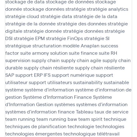
stockage de data
stockage de données
stockage
donnée
stockage données
stratégie
stratégie analytics
stratégie cloud
stratégie data
stratégie de la data
stratégie de la donnée
stratégie des données
stratégie
digitale
stratégie donnée
stratégie données
stratégie
DSI
stratégie EPM
stratégie FinOps
stratégie SI
stratégique
structuration modèle Anaplan
success
factor
suite armony solution
suite finance
suite RH
supervision
supply chain
supply chain agile
supply chain
durable
supply chain résiliente
supply chain résiliente
SAP
support ERP IFS
support numérique
support
utilisateur
support utilisateurs
sustainability
sustainable
système
système d'information
système d'information de
gestion
Système d'Information Finance
Système
d'Information Gestion
systèmes
systèmes d'information
systèmes d'information finance
Tableau
taux de service
team running
team running baw
team spirit
technique
techniques de planification
technologie
technologies
technologies émergentes
technologique
télétravail