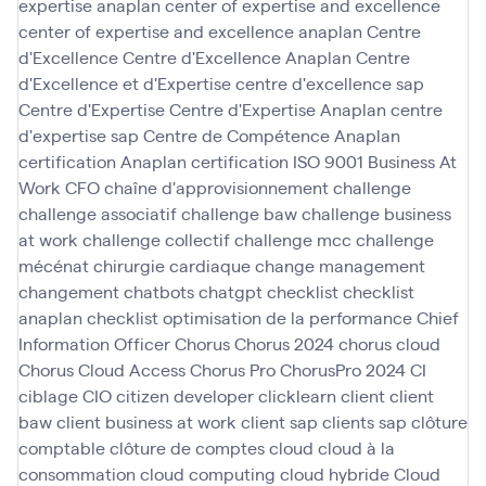
expertise anaplan
center of expertise and excellence
center of expertise and excellence anaplan
Centre
d'Excellence
Centre d'Excellence Anaplan
Centre
d'Excellence et d'Expertise
centre d'excellence sap
Centre d'Expertise
Centre d'Expertise Anaplan
centre
d'expertise sap
Centre de Compétence Anaplan
certification Anaplan
certification ISO 9001 Business At
Work
CFO
chaîne d'approvisionnement
challenge
challenge associatif
challenge baw
challenge business
at work
challenge collectif
challenge mcc
challenge
mécénat chirurgie cardiaque
change management
changement
chatbots
chatgpt
checklist
checklist
anaplan
checklist optimisation de la performance
Chief
Information Officer
Chorus
Chorus 2024
chorus cloud
Chorus Cloud Access
Chorus Pro
ChorusPro 2024
CI
ciblage
CIO
citizen developer
clicklearn
client
client
baw
client business at work
client sap
clients sap
clôture
comptable
clôture de comptes
cloud
cloud à la
consommation
cloud computing
cloud hybride
Cloud