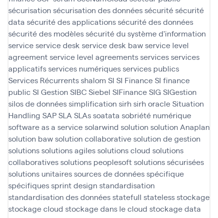
sécurisation
sécurisation des données
sécurité
sécurité
data
sécurité des applications
sécurité des données
sécurité des modèles
sécurité du système d'information
service
service desk
service desk baw
service level
agreement
service level agreements
services
services
applicatifs
services numériques
services publics
Services Récurrents
shalom
SI
SI Finance
SI finance
public
SI Gestion
SIBC
Siebel
SIFinance
SIG
SIGestion
silos de données
simplification
sirh
sirh oracle
Situation
Handling SAP
SLA
SLAs
soatata
sobriété numérique
software as a service
solarwind
solution
solution Anaplan
solution baw
solution collaborative
solution de gestion
solutions
solutions agiles
solutions cloud
solutions
collaboratives
solutions peoplesoft
solutions sécurisées
solutions unitaires
sources de données
spécifique
spécifiques
sprint design
standardisation
standardisation des données
statefull
stateless
stockage
stockage cloud
stockage dans le cloud
stockage data