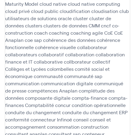
Maturity Model
cloud native
cloud native computing
cloud privé
cloud public
cloudification
cloudisation
club
utilisateurs de solutions oracle
cluster
cluster de
données
clusters
clusters de données
CMM
cncf
co-
construction
coach
coaching
coaching agile
CoE
CoE
Anaplan
coe sap
cohérence des données
cohérence
fonctionnelle
cohérence visuelle
collaborateur
collaborateurs
collaboratif
collaboration
collaboration
finance et IT
collaborative
collborateur
collectif
Collèges et Lycées
colombelles
comité social et
économique
communauté
communauté sap
communication
communication digitale
communiqué
de presse
compétences Anaplan
complétude des
données
composante digitale
compta-finance
compta-
finances
Comptabilité
concur
condition opérationnelle
conduite du changement
conduite du changement ERP
conformité
connecteur Infinoé
conseil
conseil et
accompagnement
consommation
construction
consultant anaplan
consultant sap
conteneur