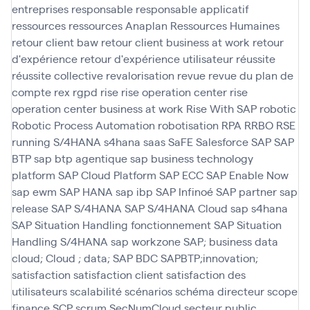
entreprises
responsable
responsable applicatif
ressources
ressources Anaplan
Ressources Humaines
retour client baw
retour client business at work
retour
d'expérience
retour d'expérience utilisateur
réussite
réussite collective
revalorisation
revue
revue du plan de
compte
rex
rgpd
rise
rise operation center
rise
operation center business at work
Rise With SAP
robotic
Robotic Process Automation
robotisation
RPA
RRBO
RSE
running
S/4HANA
s4hana
saas
SaFE
Salesforce
SAP
SAP
BTP
sap btp agentique
sap business technology
platform
SAP Cloud Platform
SAP ECC
SAP Enable Now
sap ewm
SAP HANA
sap ibp
SAP Infinoé
SAP partner
sap
release
SAP S/4HANA
SAP S/4HANA Cloud
sap s4hana
SAP Situation Handling fonctionnement
SAP Situation
Handling S/4HANA
sap workzone
SAP; business data
cloud; Cloud ; data; SAP BDC
SAPBTP;innovation;
satisfaction
satisfaction client
satisfaction des
utilisateurs
scalabilité
scénarios
schéma directeur
scope
finance
SCP
scrum
SecNumCloud
secteur public