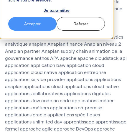
suivre vos préférences.
amélioration de l'expérience client
amélioration de la
performance
amélioration de la performance continue
Je paramêtre
amélioration en continu
amélioration participative
améliorations
AMOA Infinoé
analyse
analyse data
Accepter
Refuser
Analyse de données
analyse données
analyse du
contenu
analyses ad hoc
analyses predictives
analytics
analytique
anaplan
Anaplan finance
Anaplan niveau 2
Anaplan partner
Anaplan supply chain
animation de la
gouvernance
anthos
APA
apache
apache cloudstack
api
application
application baw
application cloud
application cloud native
application entreprise
application service provider
applications
applications
anaplan
applications cloud
applications cloud native
applications collaboratives
applications digitales
applications low code no code
applications métier
applications métiers
applications on-premise
applications oracle
applications spécifiques
applications unlimited day
apprentissage
apprentissage
formel
approche agile
approche DevOps
approche