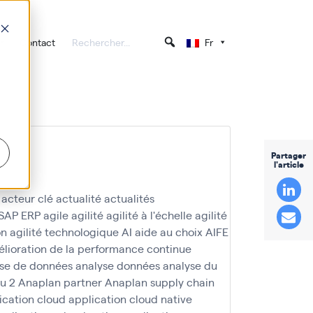
Contact
Fr
Partager
l'article
acteur clé
actualité
actualités
 SAP ERP
agile
agilité
agilité à l'échelle
agilité
on
agilité technologique
AI
aide au choix
AIFE
lioration de la performance continue
se de données
analyse données
analyse du
u 2
Anaplan partner
Anaplan supply chain
ication cloud
application cloud native