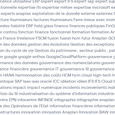
rience utilisateur ERP
expert
expert IFS
expert sap
expert sup
ctionnelle
expertise ifs
expertise métier
expertise microsoft
ex
experts anaplan
exploitation de la donnée
externe
externes
cture fournisseurs
factures fournisseurs
Faire mieux avec moi
onnées
fiabilité ERP
field glass
finance
finances publiques
FinO
ux continu
fonction finance
fonctionnel
formation
formation A
s
France
freelance
FSCM
fusion
fusion hcm
futur Anaplan
GC
on des données
gestion des évolutions
Gestion des exceptions
on du cycle de vie
Gestion du patrimoine ; secteur public ; pa
er
google
google anthos
GoogleCloudPlatform
gouvernance
rnance des données
gouvernance des nomenclatures
gouver
ance financière
gouvernance IT
gouvernance SI
gouvernance
n
HANA
harmonisation des coûts
HCM
hcm cloud
high-tech
h
entique SAP
Iaas
iaas oracle
ICC
idéation
idées
IFS
IFS Cloud
ations
impact
impact numérique
incidents
inconvénients
ind
ation du SI
industrialisation du système d'information
industrie
entre EPN
infocentre INFINOE
infographie
infographie anaplan
e des Opérateurs de l'Etat
information financières
informatio
astructures
innovation
innovation Anaplan
Innovation BAW
in