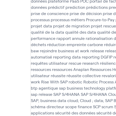
données
plateforme PaaS
POC
portail de fac
données
prédictif
prediction
prédictions
pre
prise de conscience
prise de décision
prise d
processus
processus métiers
Procure-to-Pay
projet data
projet de migration
projet rescue
qualité de la data
qualité des data
qualité d
performance
rapport annule
rationalisation 
déchets
réduction empreinte carbone
réduir
baw
rejoindre business at work
release
relea
automatisé
reporting data
reporting DGFIP
r
requêtes utilisateur
rescue
research
résilien
ressources
ressources Anaplan
Ressources H
utilisateur
réussite
réussite collective
revalor
work
Rise With SAP
robotic
Robotic Process
btp agentique
sap business technology plat
sap release
SAP S/4HANA
SAP S/4HANA Clo
SAP; business data cloud; Cloud ; data; SAP
schéma directeur
scope finance
SCP
scrum
applications
sécurité des données
sécurité 