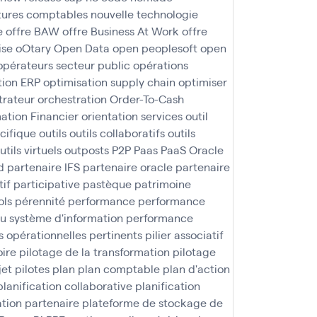
ures comptables
nouvelle technologie
e
offre BAW
offre Business At Work
offre
ise
oOtary
Open Data
open peoplesoft
open
opérateurs secteur public
opérations
tion ERP
optimisation supply chain
optimiser
trateur
orchestration
Order-To-Cash
ation Financier
orientation services
outil
écifique
outils
outils collaboratifs
outils
utils virtuels
outposts
P2P
Paas
PaaS Oracle
d
partenaire IFS
partenaire oracle
partenaire
tif
participative
pastèque
patrimoine
ols
pérennité
performance
performance
u système d'information
performance
 opérationnelles
pertinents
pilier associatif
oire
pilotage de la transformation
pilotage
jet
pilotes
plan
plan comptable
plan d'action
planification collaborative
planification
tion partenaire
plateforme de stockage de