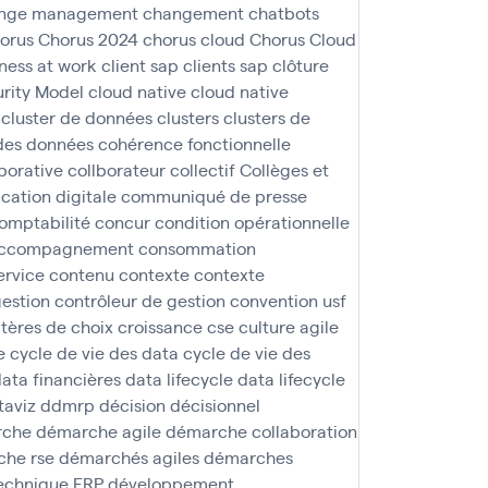
nge management
changement
chatbots
orus
Chorus 2024
chorus cloud
Chorus Cloud
iness at work
client sap
clients sap
clôture
rity Model
cloud native
cloud native
cluster de données
clusters
clusters de
des données
cohérence fonctionnelle
borative
collborateur
collectif
Collèges et
ation digitale
communiqué de presse
omptabilité
concur
condition opérationnelle
 accompagnement
consommation
ervice
contenu
contexte
contexte
gestion
contrôleur de gestion
convention usf
itères de choix
croissance
cse
culture agile
e
cycle de vie des data
cycle de vie des
ata financières
data lifecycle
data lifecycle
taviz
ddmrp
décision
décisionnel
rche
démarche agile
démarche collaboration
he rse
démarchés agiles
démarches
technique ERP
développement