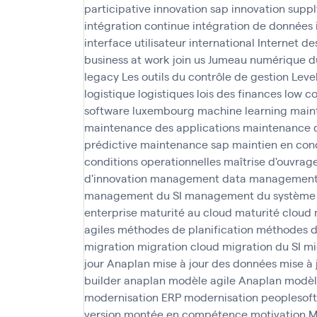
participative
innovation sap
innovation suppl
intégration continue
intégration de données
interface utilisateur
international
Internet de
business at work
join us
Jumeau numérique d
legacy
Les outils du contrôle de gestion
Leve
logistique
logistiques
lois des finances
low c
software
luxembourg
machine learning
main
maintenance des applications
maintenance 
prédictive
maintenance sap
maintien en cond
conditions operationnelles
maîtrise d'ouvrag
d'innovation
management data
management 
management du SI
management du système 
enterprise
maturité au cloud
maturité cloud
agiles
méthodes de planification
méthodes d
migration
migration cloud
migration du SI
mi
jour Anaplan
mise à jour des données
mise à 
builder anaplan
modèle agile Anaplan
modèl
modernisation ERP
modernisation peoplesoft
version
montée en compétence
motivation
M