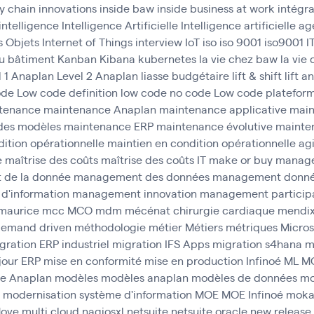
y chain
innovations
inside baw
inside business at work
intégr
intelligence
Intelligence Artificielle
Intelligence artificielle 
s Objets
Internet of Things
interview
IoT
iso
iso 9001
iso9001
I
u bâtiment
Kanban
Kibana
kubernetes
la vie chez baw
la vie
l 1 Anaplan
Level 2 Anaplan
liasse budgétaire
lift & shift
lift a
ode
Low code definition
low code no code
Low code platefor
tenance
maintenance Anaplan
maintenance applicative
main
des modèles
maintenance ERP
maintenance évolutive
mainten
ition opérationnelle
maintien en condition opérationnelle agi
e
maîtrise des coûts
maîtrise des coûts IT
make or buy
manag
de la donnée
management des données
management donn
d'information
management innovation
management participa
maurice
mcc
MCO
mdm
mécénat chirurgie cardiaque
mendi
emand driven
méthodologie
métier
Métiers
métriques
Micros
gration ERP industriel
migration IFS Apps
migration s4hana
m
jour ERP
mise en conformité
mise en production Infinoé
ML
M
e Anaplan
modèles
modèles anaplan
modèles de données
mo
modernisation système d'information
MOE
MOE Infinoé
mok
ove
multi cloud
nagiosxl
netsuite
netsuite oracle
new release