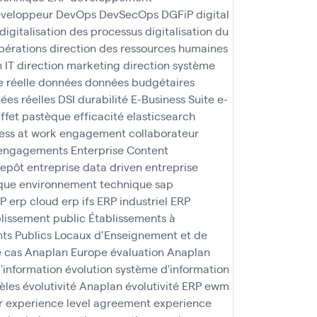
veloppeur
DevOps
DevSecOps
DGFiP
digital
digitalisation des processus
digitalisation du
pérations
direction des ressources humaines
 IT
direction marketing
direction système
 réelle
données
données budgétaires
ées réelles
DSI
durabilité
E-Business Suite
e-
ffet pastèque
efficacité
elasticsearch
ss at work
engagement collaborateur
engagements
Enterprise Content
repôt
entreprise data driven
entreprise
que
environnement technique sap
AP
erp cloud
erp ifs
ERP industriel
ERP
lissement public
Établissements à
ts Publics Locaux d’Enseignement et de
e cas Anaplan
Europe
évaluation Anaplan
d'information
évolution système d'information
èles
évolutivité Anaplan
évolutivité ERP
ewm
r
experience level agreement
experience