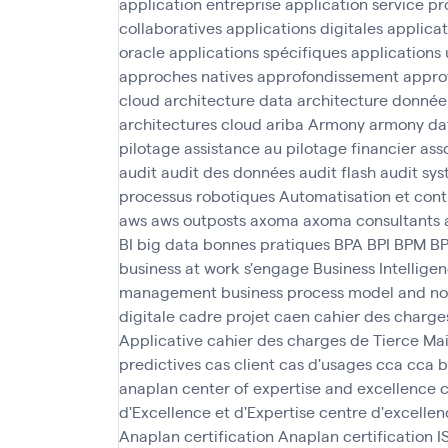
application entreprise
application service pr
collaboratives
applications digitales
applica
oracle
applications spécifiques
applications 
approches natives
approfondissement
appro
cloud
architecture data
architecture donnée
architectures cloud
ariba
Armony
armony da
pilotage
assistance au pilotage financier
asso
audit
audit des données
audit flash
audit sys
processus robotiques
Automatisation et cont
aws
aws outposts
axoma
axoma consultants
BI
big data
bonnes pratiques
BPA
BPI
BPM
B
business at work s'engage
Business Intellige
management
business process model and no
digitale
cadre projet
caen
cahier des charge
Applicative
cahier des charges de Tierce M
predictives
cas client
cas d'usages
cca
cca 
anaplan
center of expertise and excellence
c
d'Excellence et d'Expertise
centre d'excellen
Anaplan
certification Anaplan
certification 