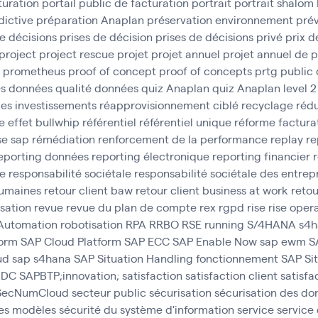
turation
portail public de facturation
portrait
portrait shalom
dictive
préparation Anaplan
préservation environnement
prév
e décisions
prises de décision
prises de décisions
privé
prix d
project
project rescue
projet
projet annuel
projet annuel de 
prometheus
proof of concept
proof of concepts
prtg
public
es données
qualité données
quiz Anaplan
quiz Anaplan level 2
des investissements
réapprovisionnement ciblé
recyclage
rédu
e effet bullwhip
référentiel
référentiel unique
réforme factura
se sap
rémédiation
renforcement de la performance
replay
re
eporting données
reporting électronique
reporting financier
ce
responsabilité sociétale
responsabilité sociétale des entrep
umaines
retour client baw
retour client business at work
retou
isation
revue
revue du plan de compte
rex
rgpd
rise
rise oper
 Automation
robotisation
RPA
RRBO
RSE
running
S/4HANA
s4h
form
SAP Cloud Platform
SAP ECC
SAP Enable Now
sap ewm
S
ud
sap s4hana
SAP Situation Handling fonctionnement
SAP Si
 BDC
SAPBTP;innovation;
satisfaction
satisfaction client
satisfa
SecNumCloud
secteur public
sécurisation
sécurisation des do
des modèles
sécurité du système d'information
service
service