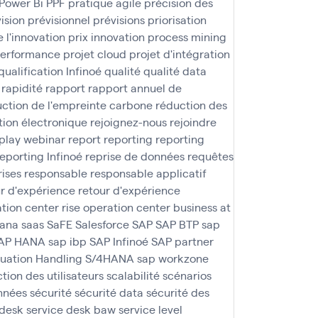
Power Bi
PPF
pratique agile
précision des
ision
prévisionnel
prévisions
priorisation
e l'innovation
prix innovation
process mining
performance
projet cloud
projet d'intégration
qualification Infinoé
qualité
qualité data
rapidité
rapport
rapport annuel de
ction de l'empreinte carbone
réduction des
tion électronique
rejoignez-nous
rejoindre
play webinar
report
reporting
reporting
reporting Infinoé
reprise de données
requêtes
rises
responsable
responsable applicatif
r d'expérience
retour d'expérience
ation center
rise operation center business at
ana
saas
SaFE
Salesforce
SAP
SAP BTP
sap
AP HANA
sap ibp
SAP Infinoé
SAP partner
tuation Handling S/4HANA
sap workzone
ction des utilisateurs
scalabilité
scénarios
nnées
sécurité
sécurité data
sécurité des
 desk
service desk baw
service level