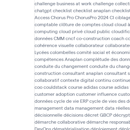
challenge business at work
challenge collect
chatgpt
checklist
checklist anaplan
checklis
Access
Chorus Pro
ChorusPro 2024
CI
ciblag
comptable
clôture de comptes
cloud
cloud 
computing
cloud privé
cloud public
cloudifi
données
CMM
cncf
co-construction
coach
c
cohérence visuelle
collaborateur
collaborate
Lycées
colombelles
comité social et économ
compétences Anaplan
complétude des donn
conduite du changement
conduite du chan
construction
consultant anaplan
consultant 
collaboratif
contexte digital
continu
continu
coo
couldstack
course adidas
course adidas
customer adoption
customer influence
custo
données
cycle de vie ERP
cycle de vies des 
management
data management
data réelles
décisionnelle
décisions
décret GBCP
décryp
démarche collaborative
démarche responsabi
DevOps
dématérialisation
déploiement
déplo