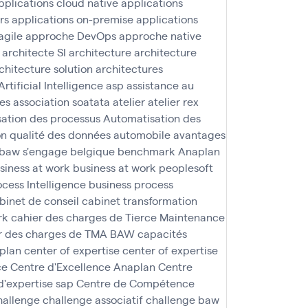
pplications cloud native
applications
rs
applications on-premise
applications
agile
approche DevOps
approche native
architecte SI
architecture
architecture
chitecture solution
architectures
Artificial Intelligence
asp
assistance au
nes
association soatata
atelier
atelier rex
ation des processus
Automatisation des
n qualité des données
automobile
avantages
baw s'engage
belgique
benchmark Anaplan
siness at work
business at work peoplesoft
ocess Intelligence
business process
binet de conseil
cabinet transformation
rk
cahier des charges de Tierce Maintenance
r des charges de TMA BAW
capacités
aplan
center of expertise
center of expertise
ce
Centre d'Excellence Anaplan
Centre
d'expertise sap
Centre de Compétence
hallenge
challenge associatif
challenge baw