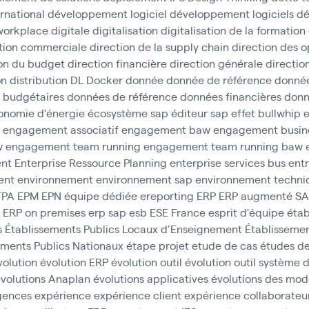
rnational
développement logiciel
développement logiciels
dé
 workplace
digitale
digitalisation
digitalisation de la formation
tion commerciale
direction de la supply chain
direction des o
ion du budget
direction financière
direction générale
direction
on
distribution
DL
Docker
donnée
donnée de référence
donnée
 budgétaires
données de référence
données financières
donn
onomie d'énergie
écosystème sap
éditeur sap
effet bullwhip
e
engagement associatif
engagement baw
engagement busine
w
engagement team running
engagement team running baw
ent
Enterprise Ressource Planning
enterprise services bus
ent
ent
environnement
environnement sap
environnement techni
FPA
EPM
EPN
équipe dédiée
ereporting
ERP
ERP augmenté S
ERP on premises
erp sap
esb
ESE France
esprit d'équipe
étab
s
Établissements Publics Locaux d’Enseignement
Établissemen
ements Publics Nationaux
étape projet
etude de cas
études d
volution
évolution ERP
évolution outil
évolution outil système 
volutions Anaplan
évolutions applicatives
évolutions des mod
gences
expérience
expérience client
expérience collaborateu