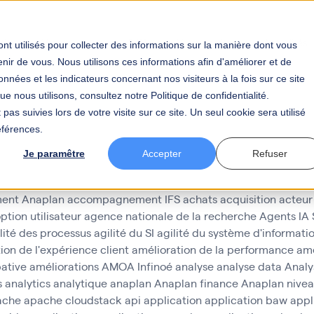
tier
Votre secteur
BAW
Votre carrière
Actualités
nt utilisés pour collecter des informations sur la manière dont vous
ir de vous. Nous utilisons ces informations afin d'améliorer et de
nnées et les indicateurs concernant nos visiteurs à la fois sur ce site
e nous utilisons, consultez notre Politique de confidentialité.
pas suivies lors de votre visite sur ce site. Un seul cookie sera utilisé
éférences.
té
Je paramêtre
Accepter
Refuser
ent Anaplan
accompagnement IFS
achats
acquisition
acteur
ption utilisateur
agence nationale de la recherche
Agents IA
lité des processus
agilité du SI
agilité du système d'informati
ion de l'expérience client
amélioration de la performance
amé
pative
améliorations
AMOA Infinoé
analyse
analyse data
Analy
s
analytics
analytique
anaplan
Anaplan finance
Anaplan nivea
ache
apache cloudstack
api
application
application baw
appl