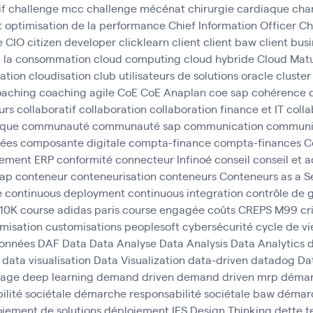
if
challenge mcc
challenge mécénat chirurgie cardiaque
cha
t optimisation de la performance
Chief Information Officer
Ch
e
CIO
citizen developer
clicklearn
client
client baw
client bus
à la consommation
cloud computing
cloud hybride
Cloud Matu
cation
cloudisation
club utilisateurs de solutions oracle
cluster
oaching
coaching agile
CoE
CoE Anaplan
coe sap
cohérence 
urs
collaboratif
collaboration
collaboration finance et IT
colla
ique
communauté
communauté sap
communication
communic
ées
composante digitale
compta-finance
compta-finances
C
gement ERP
conformité
connecteur Infinoé
conseil
conseil et
sap
conteneur
conteneurisation
conteneurs
Conteneurs as a S
e
continuous deployment
continuous integration
contrôle de 
 10K
course adidas paris
course engagée
coûts
CREPS M99
cr
misation
customisations peoplesoft
cybersécurité
cycle de vi
données
DAF
Data
Data Analyse
Data Analysis
Data Analytics
d
data visualisation
Data Visualization
data-driven
datadog
Da
tage
deep learning
demand driven
demand driven mrp
déma
lité sociétale
démarche responsabilité sociétale baw
démarc
iement de solutions
déploiement IFS
Design Thinking
dette 