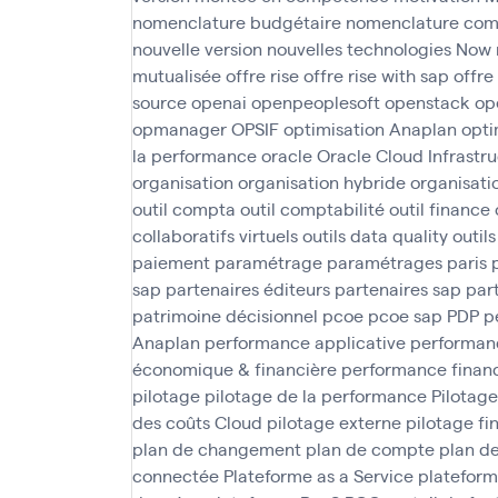
nomenclature budgétaire
nomenclature com
nouvelle version
nouvelles technologies
Now
mutualisée
offre rise
offre rise with sap
offre
source
openai
openpeoplesoft
openstack
op
opmanager
OPSIF
optimisation Anaplan
opti
la performance
oracle
Oracle Cloud Infrastr
organisation
organisation hybride
organisati
outil compta
outil comptabilité
outil finance
collaboratifs virtuels
outils data quality
outil
paiement
paramétrage
paramétrages
paris
sap
partenaires éditeurs
partenaires sap
par
patrimoine décisionnel
pcoe
pcoe sap
PDP
p
Anaplan
performance applicative
performanc
économique & financière
performance finan
pilotage
pilotage de la performance
Pilotage
des coûts Cloud
pilotage externe
pilotage fi
plan de changement
plan de compte
plan d
connectée
Plateforme as a Service
plateform