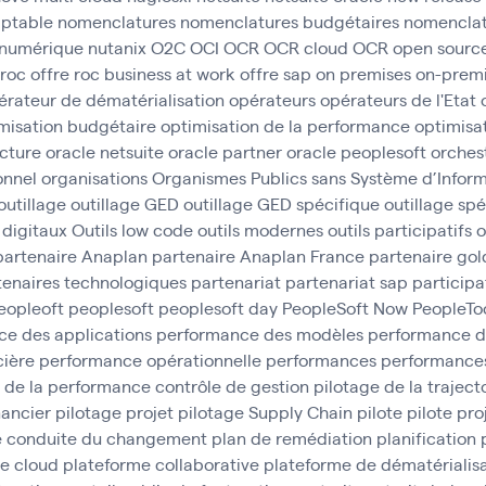
ptable
nomenclatures
nomenclatures budgétaires
nomenclat
numérique
nutanix
O2C
OCI
OCR
OCR cloud
OCR open sourc
 roc
offre roc business at work
offre sap
on premises
on-prem
érateur de dématérialisation
opérateurs
opérateurs de l'Etat
misation budgétaire
optimisation de la performance
optimisa
ucture
oracle netsuite
oracle partner
oracle peoplesoft
orches
onnel
organisations
Organismes Publics sans Système d’Inform
outillage
outillage GED
outillage GED spécifique
outillage sp
s digitaux
Outils low code
outils modernes
outils participatifs
o
partenaire Anaplan
partenaire Anaplan France
partenaire gol
tenaires technologiques
partenariat
partenariat sap
participa
eopleoft
peoplesoft
peoplesoft day
PeopleSoft Now
PeopleTo
e des applications
performance des modèles
performance d
cière
performance opérationnelle
performances
performances
 de la performance contrôle de gestion
pilotage de la traject
nancier
pilotage projet
pilotage Supply Chain
pilote
pilote pro
e conduite du changement
plan de remédiation
planification
e cloud
plateforme collaborative
plateforme de dématérialisa