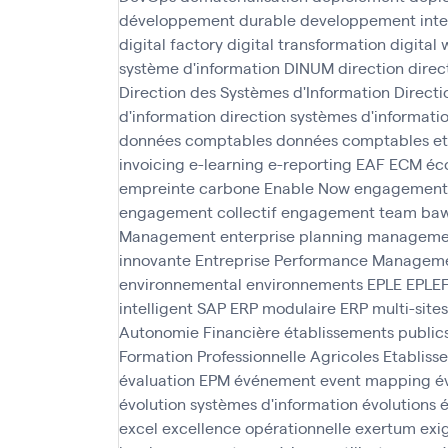
développement durable
developpement inte
digital factory
digital transformation
digital
système d'information
DINUM
direction
direc
Direction des Systèmes d'Information
Direct
d'information
direction systèmes d'informati
données comptables
données comptables et
invoicing
e-learning
e-reporting
EAF
ECM
éc
empreinte carbone
Enable Now
engagement
engagement collectif
engagement team ba
Management
enterprise planning managem
innovante
Entreprise Performance Managem
environnemental
environnements
EPLE
EPLE
intelligent SAP
ERP modulaire
ERP multi-sites
Autonomie Financière
établissements public
Formation Professionnelle Agricoles
Etabliss
évaluation EPM
événement
event mapping
é
évolution systèmes d'information
évolutions
é
excel
excellence opérationnelle
exertum
exi