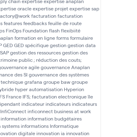
ply chain
expertise
expertise anaplan
pertise oracle
expertise projet
expertise sap
factory@work
facturation
facturation
ns
features
feedbacks
feuille de route
ps
FinOps Foundation
flash
flexibiité
naplan
formation en ligne
forms
formulaire
P
GED
GED spécifique
gestion
gestion data
 SAP
gestion des ressources
gestion des
trimoine public ; réduction des couts;
gouvernance agile
gouvernance Anaplan
nance des SI
gouvernance des systèmes
 technique
grafana
groupe baw
groupe
ybride
hyper automatisation
Hyperion
IFS France
IFS; facturation electronique
île
épendant
indicateur
indicateurs
indicateurs
InfiConnect
inficonnect business at work
information
information budgétaires
n systems
informations
Informatique
novation digitale
innovation ia
innovation