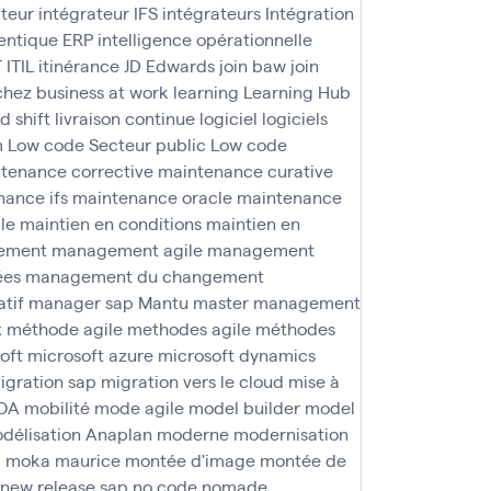
ateur
intégrateur IFS
intégrateurs
Intégration
agentique ERP
intelligence opérationnelle
T
ITIL
itinérance
JD Edwards
join baw
join
 chez business at work
learning
Learning Hub
nd shift
livraison continue
logiciel
logiciels
m
Low code Secteur public
Low code
tenance corrective
maintenance curative
ance ifs
maintenance oracle
maintenance
le
maintien en conditions
maintien en
ement
management agile
management
ées
management du changement
tif
manager sap
Mantu
master management
x
méthode agile
methodes agile
méthodes
oft
microsoft azure
microsoft dynamics
igration sap
migration vers le cloud
mise à
OA
mobilité
mode agile
model builder
model
délisation Anaplan
moderne
modernisation
a
moka maurice
montée d'image
montée de
new release sap
no code
nomade