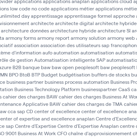
ovider
applications
applications anaplan
applications cloud
a
tions low code no code
applications métier
applications métie
unlimited day
apprentissage
apprentissage formel
approche 
visionnement
architecte
architecte digital
architecte hybride
architecture données
architecture hybride
architecture SI
ar
ta
armony forms
armony report
armony solution
armony web
ciatif
association
association des utilisateurs sap francopho
tème d'information
aufo
automation
automatisation
automatis
rôle de gestion
Automatisation intelligente SAP
automatisatio
azure
B2B
banque
baw
baw open peoplesoft
baw peoplesoft
PMN
BPO
BtoB
BTP
Budget
budgétisation
buffers de stocks
bu
nce
business partner
business process automation
Business Pr
tation
Business Technology Platform
businesspartner
CaaS
ca
s
cahier des charges BAW
cahier des charges Business At Wo
aintenance Applicative BAW
cahier des charges de TMA
cahie
baw
cca sap
CD
center of excellence
center of excellence an
enter of expertise and excellence anaplan
Centre d'Excellen
ce sap
Centre d'Expertise
Centre d'Expertise Anaplan
centre 
ISO 9001 Business At Work
CFO
chaîne d'approvisionnement
c