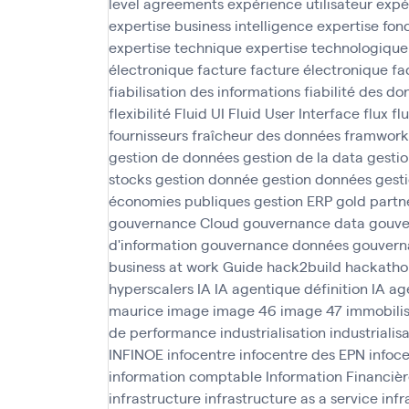
level agreements
expérience utilisateur
expé
expertise business intelligence
expertise fon
expertise technique
expertise technologique
électronique
facture
facture électronique
fa
fiabilisation des informations
fiabilité des d
flexibilité
Fluid UI
Fluid User Interface
flux
fl
fournisseurs
fraîcheur des données
framwork
gestion de données
gestion de la data
gesti
stocks
gestion donnée
gestion données
gesti
économies publiques
gestion ERP
gold partn
gouvernance Cloud
gouvernance data
gouve
d'information
gouvernance données
gouvern
business at work
Guide
hack2build
hackatho
hyperscalers
IA
IA agentique définition
IA ag
maurice
image
image 46
image 47
immobilis
de performance
industrialisation
industrialis
INFINOE
infocentre
infocentre des EPN
infoc
information comptable
Information Financièr
infrastructure
infrastructure as a service
infr