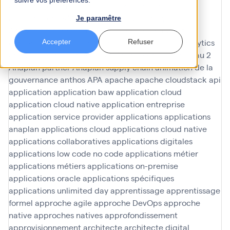
suivre vos préférences.
amélioration en continu
amélioration participative
améliorations
AMOA Infinoé
analyse
analyse data
Je paramêtre
Analyse de données
analyse données
analyse du
contenu
analyses ad hoc
analyses predictives
analytics
Accepter
Refuser
analytique
anaplan
Anaplan finance
Anaplan niveau 2
Anaplan partner
Anaplan supply chain
animation de la
gouvernance
anthos
APA
apache
apache cloudstack
api
application
application baw
application cloud
application cloud native
application entreprise
application service provider
applications
applications
anaplan
applications cloud
applications cloud native
applications collaboratives
applications digitales
applications low code no code
applications métier
applications métiers
applications on-premise
applications oracle
applications spécifiques
applications unlimited day
apprentissage
apprentissage
formel
approche agile
approche DevOps
approche
native
approches natives
approfondissement
approvisionnement
architecte
architecte digital