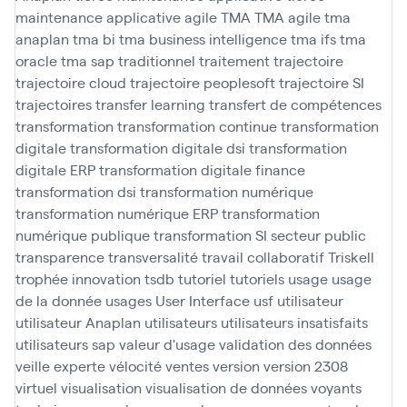
maintenance applicative agile
TMA
TMA agile
tma
anaplan
tma bi
tma business intelligence
tma ifs
tma
oracle
tma sap
traditionnel
traitement
trajectoire
trajectoire cloud
trajectoire peoplesoft
trajectoire SI
trajectoires
transfer learning
transfert de compétences
transformation
transformation continue
transformation
digitale
transformation digitale dsi
transformation
digitale ERP
transformation digitale finance
transformation dsi
transformation numérique
transformation numérique ERP
transformation
numérique publique
transformation SI secteur public
transparence
transversalité
travail collaboratif
Triskell
trophée innovation
tsdb
tutoriel
tutoriels
usage
usage
de la donnée
usages
User Interface
usf
utilisateur
utilisateur Anaplan
utilisateurs
utilisateurs insatisfaits
utilisateurs sap
valeur d'usage
validation des données
veille experte
vélocité
ventes
version
version 2308
virtuel
visualisation
visualisation de données
voyants