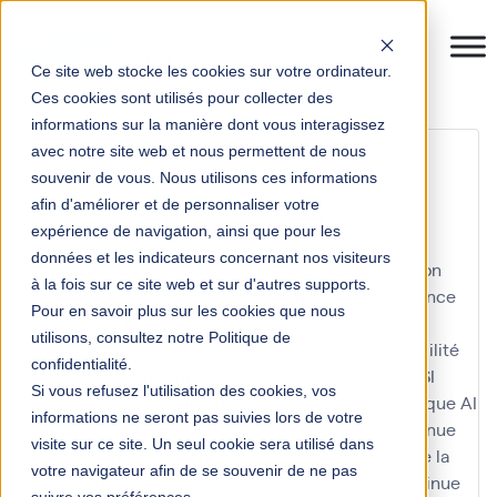
Ce site web stocke les cookies sur votre ordinateur.
Ces cookies sont utilisés pour collecter des
informations sur la manière dont vous interagissez
achats
avec notre site web et nous permettent de nous
souvenir de vous. Nous utilisons ces informations
afin d'améliorer et de personnaliser votre
10KM Paris
accompagnement
accompagnement
expérience de navigation, ainsi que pour les
Anaplan
accompagnement IFS
achats
acquisition
données et les indicateurs concernant nos visiteurs
acteur
acteur clé
actualité
actualités
administration
à la fois sur ce site web et sur d'autres supports.
administration des ventes
adoption utilisateur
agence
Pour en savoir plus sur les cookies que nous
nationale de la recherche
Agents IA SAP ERP
agile
utilisons, consultez notre Politique de
agilité
agilité à l'échelle
agilité de l'organisation
agilité
confidentialité.
des organisations
agilité des processus
agilité du SI
Si vous refusez l'utilisation des cookies, vos
agilité du système d'information
agilité technologique
AI
informations ne seront pas suivies lors de votre
aide au choix
AIFE
amélioration
amélioration continue
visite sur ce site. Un seul cookie sera utilisé dans
amélioration de l'expérience client
amélioration de la
votre navigateur afin de se souvenir de ne pas
performance
amélioration de la performance continue