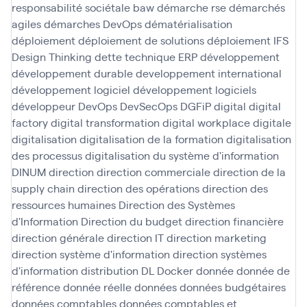
responsabilité sociétale baw
démarche rse
démarchés
agiles
démarches DevOps
dématérialisation
déploiement
déploiement de solutions
déploiement IFS
Design Thinking
dette technique ERP
développement
développement durable
developpement international
développement logiciel
développement logiciels
développeur
DevOps
DevSecOps
DGFiP
digital
digital
factory
digital transformation
digital workplace
digitale
digitalisation
digitalisation de la formation
digitalisation
des processus
digitalisation du système d'information
DINUM
direction
direction commerciale
direction de la
supply chain
direction des opérations
direction des
ressources humaines
Direction des Systèmes
d'Information
Direction du budget
direction financière
direction générale
direction IT
direction marketing
direction système d'information
direction systèmes
d'information
distribution
DL
Docker
donnée
donnée de
référence
donnée réelle
données
données budgétaires
données comptables
données comptables et