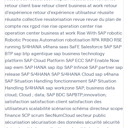
retour client baw
retour client business at work
retour
d'expérience
retour d'expérience utilisateur
réussite
réussite collective
revalorisation
revue
revue du plan de
compte
rex
rgpd
rise
rise operation center
rise
operation center business at work
Rise With SAP
robotic
Robotic Process Automation
robotisation
RPA
RRBO
RSE
running
S/4HANA
s4hana
saas
SaFE
Salesforce
SAP
SAP
BTP
sap btp agentique
sap business technology
platform
SAP Cloud Platform
SAP ECC
SAP Enable Now
sap ewm
SAP HANA
sap ibp
SAP Infinoé
SAP partner
sap
release
SAP S/4HANA
SAP S/4HANA Cloud
sap s4hana
SAP Situation Handling fonctionnement
SAP Situation
Handling S/4HANA
sap workzone
SAP; business data
cloud; Cloud ; data; SAP BDC
SAPBTP;innovation;
satisfaction
satisfaction client
satisfaction des
utilisateurs
scalabilité
scénarios
schéma directeur
scope
finance
SCP
scrum
SecNumCloud
secteur public
sécurisation
sécurisation des données
sécurité
sécurité