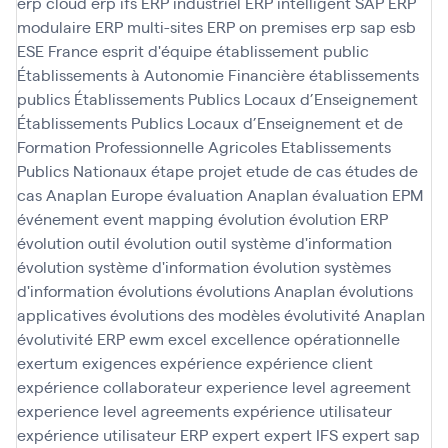
erp cloud
erp ifs
ERP industriel
ERP intelligent SAP
ERP
modulaire
ERP multi-sites
ERP on premises
erp sap
esb
ESE France
esprit d'équipe
établissement public
Établissements à Autonomie Financière
établissements
publics
Établissements Publics Locaux d’Enseignement
Établissements Publics Locaux d’Enseignement et de
Formation Professionnelle Agricoles
Etablissements
Publics Nationaux
étape projet
etude de cas
études de
cas Anaplan
Europe
évaluation Anaplan
évaluation EPM
événement
event mapping
évolution
évolution ERP
évolution outil
évolution outil système d'information
évolution système d'information
évolution systèmes
d'information
évolutions
évolutions Anaplan
évolutions
applicatives
évolutions des modèles
évolutivité Anaplan
évolutivité ERP
ewm
excel
excellence opérationnelle
exertum
exigences
expérience
expérience client
expérience collaborateur
experience level agreement
experience level agreements
expérience utilisateur
expérience utilisateur ERP
expert
expert IFS
expert sap