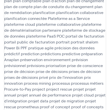
plan
plan comptable
plan d'action
plan de changement
plan de compte
plan de conduite du changement
plan
de remédiation
planification
planification collaborative
planification connectée
Plateforme as a Service
plateforme cloud
plateforme collaborative
plateforme
de dématérialisation partenaire
plateforme de stockage
de données
plateforme PaaS
POC
portail de facturation
portail public de facturation
portrait
portrait shalom
Power Bi
PPF
pratique agile
précision des données
prédictif
prediction
prédictions
predictive
préparation
Anaplan
préservation environnement
prévision
prévisionnel
prévisions
priorisation
prise de conscience
prise de décision
prise de décisions
prises de décision
prises de décisions
privé
prix de l'innovation
prix
innovation
process mining
processus
processus métiers
Procure-to-Pay
project
project rescue
projet
projet
annuel
projet annuel de performance
projet cloud
projet
d'intégration
projet data
projet de migration
projet
rescue
prometheus
proof of concept
proof of concepts