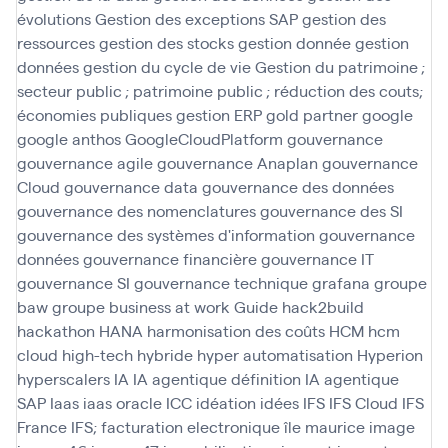
évolutions
Gestion des exceptions SAP
gestion des
ressources
gestion des stocks
gestion donnée
gestion
données
gestion du cycle de vie
Gestion du patrimoine ;
secteur public ; patrimoine public ; réduction des couts;
économies publiques
gestion ERP
gold partner
google
google anthos
GoogleCloudPlatform
gouvernance
gouvernance agile
gouvernance Anaplan
gouvernance
Cloud
gouvernance data
gouvernance des données
gouvernance des nomenclatures
gouvernance des SI
gouvernance des systèmes d'information
gouvernance
données
gouvernance financière
gouvernance IT
gouvernance SI
gouvernance technique
grafana
groupe
baw
groupe business at work
Guide
hack2build
hackathon
HANA
harmonisation des coûts
HCM
hcm
cloud
high-tech
hybride
hyper automatisation
Hyperion
hyperscalers
IA
IA agentique définition
IA agentique
SAP
Iaas
iaas oracle
ICC
idéation
idées
IFS
IFS Cloud
IFS
France
IFS; facturation electronique
île maurice
image