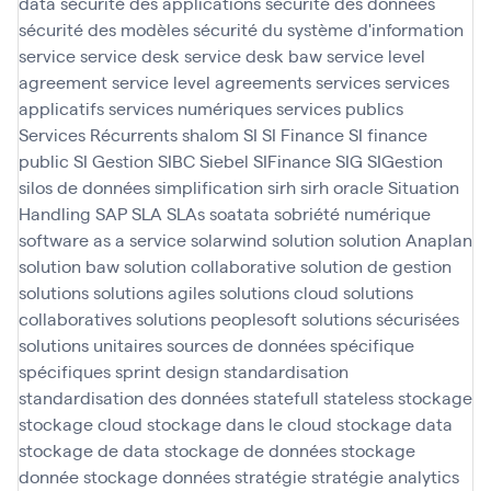
data
sécurité des applications
sécurité des données
sécurité des modèles
sécurité du système d'information
service
service desk
service desk baw
service level
agreement
service level agreements
services
services
applicatifs
services numériques
services publics
Services Récurrents
shalom
SI
SI Finance
SI finance
public
SI Gestion
SIBC
Siebel
SIFinance
SIG
SIGestion
silos de données
simplification
sirh
sirh oracle
Situation
Handling SAP
SLA
SLAs
soatata
sobriété numérique
software as a service
solarwind
solution
solution Anaplan
solution baw
solution collaborative
solution de gestion
solutions
solutions agiles
solutions cloud
solutions
collaboratives
solutions peoplesoft
solutions sécurisées
solutions unitaires
sources de données
spécifique
spécifiques
sprint design
standardisation
standardisation des données
statefull
stateless
stockage
stockage cloud
stockage dans le cloud
stockage data
stockage de data
stockage de données
stockage
donnée
stockage données
stratégie
stratégie analytics