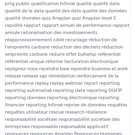
prtg
public
qualification Infinoé
qualité
qualité data
qualité de la data
qualité des data
qualité des données
qualité données
quiz Anaplan
quiz Anaplan level 2
rapidité
rapport
rapport annuel de performance
rapport
annule
rationalisation des investissements
réapprovisionnement ciblé
recyclage
réduction de
l'empreinte carbone
réduction des déchets
réduction
empreinte carbone
réduire effet bullwhip
référentiel
référentiel unique
réforme facturation électronique
rejoignez-nous
rejoindre baw
rejoindre business at work
release
release sap
rémédiation
renforcement de la
performance
replay
replay webinar
report
reporting
reporting automatisé
reporting data
reporting DGFIP
reporting données
reporting électronique
reporting
financier
reporting Infinoé
reprise de données
requêtes
requêtes utilisateur
rescue
research
résilience
responsabilité sociétale
responsabilité sociétale des
entreprises
responsable
responsable applicatif
ressources
ressources Anaplan
Ressources Humaines