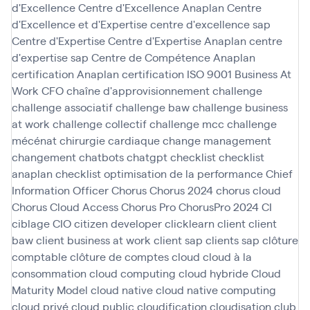
d'Excellence
Centre d'Excellence Anaplan
Centre
d'Excellence et d'Expertise
centre d'excellence sap
Centre d'Expertise
Centre d'Expertise Anaplan
centre
d'expertise sap
Centre de Compétence Anaplan
certification Anaplan
certification ISO 9001 Business At
Work
CFO
chaîne d'approvisionnement
challenge
challenge associatif
challenge baw
challenge business
at work
challenge collectif
challenge mcc
challenge
mécénat chirurgie cardiaque
change management
changement
chatbots
chatgpt
checklist
checklist
anaplan
checklist optimisation de la performance
Chief
Information Officer
Chorus
Chorus 2024
chorus cloud
Chorus Cloud Access
Chorus Pro
ChorusPro 2024
CI
ciblage
CIO
citizen developer
clicklearn
client
client
baw
client business at work
client sap
clients sap
clôture
comptable
clôture de comptes
cloud
cloud à la
consommation
cloud computing
cloud hybride
Cloud
Maturity Model
cloud native
cloud native computing
cloud privé
cloud public
cloudification
cloudisation
club