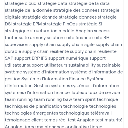
stratégie cloud
stratégie data
stratégie de la data
stratégie de la donnée
stratégie des données
stratégie
digitale
stratégie donnée
stratégie données
stratégie
DSI
stratégie EPM
stratégie FinOps
stratégie SI
stratégique
structuration modèle Anaplan
success
factor
suite armony solution
suite finance
suite RH
supervision
supply chain
supply chain agile
supply chain
durable
supply chain résiliente
supply chain résiliente
SAP
support ERP IFS
support numérique
support
utilisateur
support utilisateurs
sustainability
sustainable
système
système d'information
système d'information de
gestion
Système d'Information Finance
Système
d'Information Gestion
systèmes
systèmes d'information
systèmes d'information finance
Tableau
taux de service
team running
team running baw
team spirit
technique
techniques de planification
technologie
technologies
technologies émergentes
technologique
télétravail
témoignage client
temps réel
test Anaplan
test maturité
Anaplan
tierce maintenance applicative
tierce