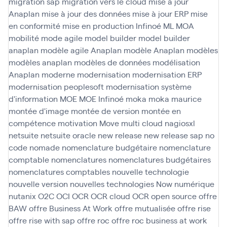
migration sap
migration vers le cloud
mise à jour
Anaplan
mise à jour des données
mise à jour ERP
mise
en conformité
mise en production Infinoé
ML
MOA
mobilité
mode agile
model builder
model builder
anaplan
modèle agile Anaplan
modèle Anaplan
modèles
modèles anaplan
modèles de données
modélisation
Anaplan
moderne
modernisation
modernisation ERP
modernisation peoplesoft
modernisation système
d'information
MOE
MOE Infinoé
moka
moka maurice
montée d'image
montée de version
montée en
compétence
motivation
Move
multi cloud
nagiosxl
netsuite
netsuite oracle
new release
new release sap
no
code
nomade
nomenclature budgétaire
nomenclature
comptable
nomenclatures
nomenclatures budgétaires
nomenclatures comptables
nouvelle technologie
nouvelle version
nouvelles technologies
Now
numérique
nutanix
O2C
OCI
OCR
OCR cloud
OCR open source
offre
BAW
offre Business At Work
offre mutualisée
offre rise
offre rise with sap
offre roc
offre roc business at work