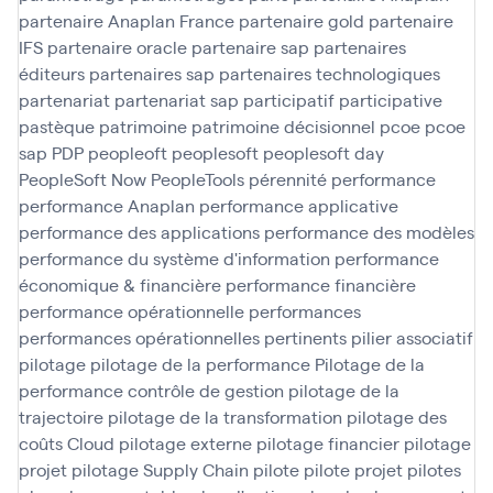
partenaire Anaplan France
partenaire gold
partenaire
IFS
partenaire oracle
partenaire sap
partenaires
éditeurs
partenaires sap
partenaires technologiques
partenariat
partenariat sap
participatif
participative
pastèque
patrimoine
patrimoine décisionnel
pcoe
pcoe
sap
PDP
peopleoft
peoplesoft
peoplesoft day
PeopleSoft Now
PeopleTools
pérennité
performance
performance Anaplan
performance applicative
performance des applications
performance des modèles
performance du système d'information
performance
économique & financière
performance financière
performance opérationnelle
performances
performances opérationnelles
pertinents
pilier associatif
pilotage
pilotage de la performance
Pilotage de la
performance contrôle de gestion
pilotage de la
trajectoire
pilotage de la transformation
pilotage des
coûts Cloud
pilotage externe
pilotage financier
pilotage
projet
pilotage Supply Chain
pilote
pilote projet
pilotes