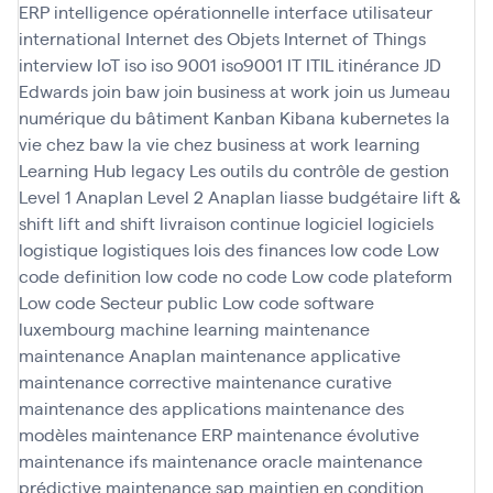
ERP
intelligence opérationnelle
interface utilisateur
international
Internet des Objets
Internet of Things
interview
IoT
iso
iso 9001
iso9001
IT
ITIL
itinérance
JD
Edwards
join baw
join business at work
join us
Jumeau
numérique du bâtiment
Kanban
Kibana
kubernetes
la
vie chez baw
la vie chez business at work
learning
Learning Hub
legacy
Les outils du contrôle de gestion
Level 1 Anaplan
Level 2 Anaplan
liasse budgétaire
lift &
shift
lift and shift
livraison continue
logiciel
logiciels
logistique
logistiques
lois des finances
low code
Low
code definition
low code no code
Low code plateform
Low code Secteur public
Low code software
luxembourg
machine learning
maintenance
maintenance Anaplan
maintenance applicative
maintenance corrective
maintenance curative
maintenance des applications
maintenance des
modèles
maintenance ERP
maintenance évolutive
maintenance ifs
maintenance oracle
maintenance
prédictive
maintenance sap
maintien en condition