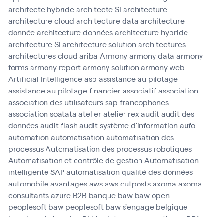
architecte hybride
architecte SI
architecture
architecture cloud
architecture data
architecture
donnée
architecture données
architecture hybride
architecture SI
architecture solution
architectures
architectures cloud
ariba
Armony
armony data
armony
forms
armony report
armony solution
armony web
Artificial Intelligence
asp
assistance au pilotage
assistance au pilotage financier
associatif
association
association des utilisateurs sap francophones
association soatata
atelier
atelier rex
audit
audit des
données
audit flash
audit système d'information
aufo
automation
automatisation
automatisation des
processus
Automatisation des processus robotiques
Automatisation et contrôle de gestion
Automatisation
intelligente SAP
automatisation qualité des données
automobile
avantages
aws
aws outposts
axoma
axoma
consultants
azure
B2B
banque
baw
baw open
peoplesoft
baw peoplesoft
baw s'engage
belgique