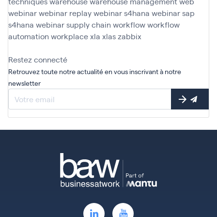
techniques
warehouse
warehouse management
web
webinar
webinar replay
webinar s4hana
webinar sap
s4hana
webinar supply chain
workflow
workflow
automation
workplace
xla
xlas
zabbix
Restez connecté
Retrouvez toute notre actualité en vous inscrivant à notre
newsletter