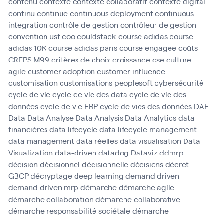
contenu
contexte
contexte collaboratif
contexte digital
continu
continue
continuous deployment
continuous
integration
contrôle de gestion
contrôleur de gestion
convention usf
coo
couldstack
course adidas
course
adidas 10K
course adidas paris
course engagée
coûts
CREPS M99
critères de choix
croissance
cse
culture
agile
customer adoption
customer influence
customisation
customisations peoplesoft
cybersécurité
cycle de vie
cycle de vie des data
cycle de vie des
données
cycle de vie ERP
cycle de vies des données
DAF
Data
Data Analyse
Data Analysis
Data Analytics
data
financières
data lifecycle
data lifecycle management
data management
data réelles
data visualisation
Data
Visualization
data-driven
datadog
Dataviz
ddmrp
décision
décisionnel
décisionnelle
décisions
décret
GBCP
décryptage
deep learning
demand driven
demand driven mrp
démarche
démarche agile
démarche collaboration
démarche collaborative
démarche responsabilité sociétale
démarche