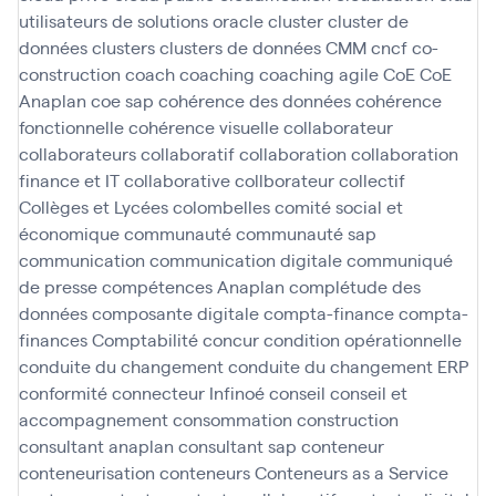
utilisateurs de solutions oracle
cluster
cluster de
données
clusters
clusters de données
CMM
cncf
co-
construction
coach
coaching
coaching agile
CoE
CoE
Anaplan
coe sap
cohérence des données
cohérence
fonctionnelle
cohérence visuelle
collaborateur
collaborateurs
collaboratif
collaboration
collaboration
finance et IT
collaborative
collborateur
collectif
Collèges et Lycées
colombelles
comité social et
économique
communauté
communauté sap
communication
communication digitale
communiqué
de presse
compétences Anaplan
complétude des
données
composante digitale
compta-finance
compta-
finances
Comptabilité
concur
condition opérationnelle
conduite du changement
conduite du changement ERP
conformité
connecteur Infinoé
conseil
conseil et
accompagnement
consommation
construction
consultant anaplan
consultant sap
conteneur
conteneurisation
conteneurs
Conteneurs as a Service