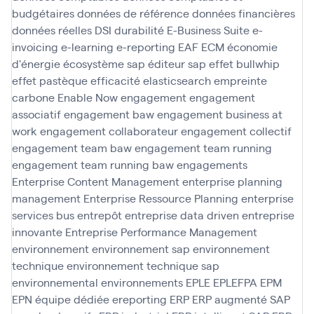
budgétaires
données de référence
données financières
données réelles
DSI
durabilité
E-Business Suite
e-
invoicing
e-learning
e-reporting
EAF
ECM
économie
d'énergie
écosystème sap
éditeur sap
effet bullwhip
effet pastèque
efficacité
elasticsearch
empreinte
carbone
Enable Now
engagement
engagement
associatif
engagement baw
engagement business at
work
engagement collaborateur
engagement collectif
engagement team baw
engagement team running
engagement team running baw
engagements
Enterprise Content Management
enterprise planning
management
Enterprise Ressource Planning
enterprise
services bus
entrepôt
entreprise data driven
entreprise
innovante
Entreprise Performance Management
environnement
environnement sap
environnement
technique
environnement technique sap
environnemental
environnements
EPLE
EPLEFPA
EPM
EPN
équipe dédiée
ereporting
ERP
ERP augmenté SAP