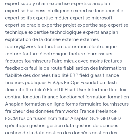
expert supply chain
expertise
expertise anaplan
expertise business intelligence
expertise fonctionnelle
expertise ifs
expertise métier
expertise microsoft
expertise oracle
expertise projet
expertise sap
expertise
technique
expertise technologique
experts anaplan
exploitation de la donnée
externe
externes
factory@work
facturation
facturation électronique
facture
facture électronique
facture fournisseurs
factures fournisseurs
Faire mieux avec moins
features
feedbacks
feuille de route
fiabilisation des informations
fiabilité des données
fiabilité ERP
field glass
finance
finances publiques
FinOps
FinOps Foundation
flash
flexibiité
flexibilité
Fluid UI
Fluid User Interface
flux
flux
continu
fonction finance
fonctionnel
formation
formation
Anaplan
formation en ligne
forms
formulaire
fournisseurs
fraîcheur des données
framworks
France
freelance
FSCM
fusion
fusion hcm
futur Anaplan
GCP
GED
GED
spécifique
gestion
gestion data
gestion de données
gestion de la data
gestion des données
gestion des