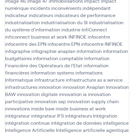
image 46
image 47
immobilisations
impact
impact
numérique
incidents
inconvénients
indépendant
indicateur
indicateurs
indicateurs de performance
industrialisation
industrialisation du SI
industrialisation
du système d'information
industrie
InfiConnect
inficonnect business at work
INFINOE
infocentre
infocentre des EPN
infocentre EPN
infocentre INFINOE
infographie
infographie anaplan
information
information
budgétaires
information comptable
Information
Financière des Opérateurs de l'Etat
information
financières
information systems
informations
Informatique
infrastructure
infrastructure as a service
infrastructures
innovation
innovation Anaplan
Innovation
BAW
innovation digitale
innovation ia
innovation
participative
innovation sap
innovation supply chain
innovations
inside baw
inside business at work
intégrateur
intégrateur IFS
intégrateurs
Intégration
intégration continue
intégration de données
intelligence
Intelligence Artificielle
Intelligence artificielle agentique