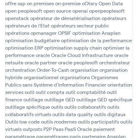
offre sap
on premises
on-premise
oOtary
Open Data
open peoplesoft
open source
openai
openpeoplesoft
openstack
opérateur de dématérialisation
opérateurs
opérateurs de l'Etat
opérateurs secteur public
opérations
opmanager
OPSIF
optimisation Anaplan
optimisation budgétaire
optimisation de la performance
optimisation ERP
optimisation supply chain
optimiser la
performance
oracle
Oracle Cloud Infrastructure
oracle
netsuite
oracle partner
oracle peoplesoft
orchestrateur
orchestration
Order-To-Cash
organisation
organisation
hybride
organisationnel
organisations
Organismes
Publics sans Système d’Information Financier
orientation
services
outil
outil compta
outil comptabilité
outil
finance
outillage
outillage GED
outillage GED spécifique
outillage spécifique
outils
outils collaboratifs
outils
collaboratifs virtuels
outils data quality
outils digitaux
Outils low code
outils modernes
outils participatifs
outils
virtuels
outposts
P2P
Paas
PaaS Oracle
paiement
paramétrage
paramétrages
paris
partenaire Anaplan