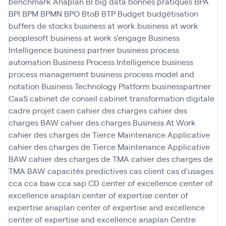
benchmark Anaplan
BI
big data
bonnes pratiques
BPA
BPI
BPM
BPMN
BPO
BtoB
BTP
Budget
budgétisation
buffers de stocks
business at work
business at work
peoplesoft
business at work s'engage
Business
Intelligence
business partner
business process
automation
Business Process Intelligence
business
process management
business process model and
notation
Business Technology Platform
businesspartner
CaaS
cabinet de conseil
cabinet transformation digitale
cadre projet
caen
cahier des charges
cahier des
charges BAW
cahier des charges Business At Work
cahier des charges de Tierce Maintenance Applicative
cahier des charges de Tierce Maintenance Applicative
BAW
cahier des charges de TMA
cahier des charges de
TMA BAW
capacités predictives
cas client
cas d'usages
cca
cca baw
cca sap
CD
center of excellence
center of
excellence anaplan
center of expertise
center of
expertise anaplan
center of expertise and excellence
center of expertise and excellence anaplan
Centre