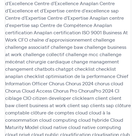
d'Excellence
Centre d'Excellence Anaplan
Centre
d'Excellence et d'Expertise
centre d'excellence sap
Centre d'Expertise
Centre d'Expertise Anaplan
centre
d'expertise sap
Centre de Compétence Anaplan
certification Anaplan
certification ISO 9001 Business At
Work
CFO
chaîne d'approvisionnement
challenge
challenge associatif
challenge baw
challenge business
at work
challenge collectif
challenge mcc
challenge
mécénat chirurgie cardiaque
change management
changement
chatbots
chatgpt
checklist
checklist
anaplan
checklist optimisation de la performance
Chief
Information Officer
Chorus
Chorus 2024
chorus cloud
Chorus Cloud Access
Chorus Pro
ChorusPro 2024
CI
ciblage
CIO
citizen developer
clicklearn
client
client
baw
client business at work
client sap
clients sap
clôture
comptable
clôture de comptes
cloud
cloud à la
consommation
cloud computing
cloud hybride
Cloud
Maturity Model
cloud native
cloud native computing
cloud privé
cloud public
cloudification
cloudisation
club