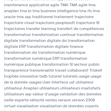
maintenance applicative agile
TMA
TMA agile
tma
anaplan
tma bi
tma business intelligence
tma ifs
tma
oracle
tma sap
traditionnel
traitement
trajectoire
trajectoire cloud
trajectoire peoplesoft
trajectoire SI
trajectoires
transfer learning
transfert de compétences
transformation
transformation continue
transformation
digitale
transformation digitale dsi
transformation
digitale ERP
transformation digitale finance
transformation dsi
transformation numérique
transformation numérique ERP
transformation
numérique publique
transformation SI secteur public
transparence
transversalité
travail collaboratif
Triskell
trophée innovation
tsdb
tutoriel
tutoriels
usage
usage
de la donnée
usages
User Interface
usf
utilisateur
utilisateur Anaplan
utilisateurs
utilisateurs insatisfaits
utilisateurs sap
valeur d'usage
validation des données
veille experte
vélocité
ventes
version
version 2308
virtuel
visualisation
visualisation de données
voyants