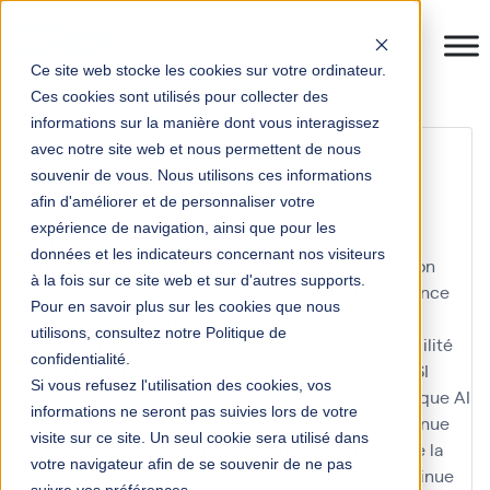
Ce site web stocke les cookies sur votre ordinateur.
Ces cookies sont utilisés pour collecter des
informations sur la manière dont vous interagissez
conseil
avec notre site web et nous permettent de nous
souvenir de vous. Nous utilisons ces informations
afin d'améliorer et de personnaliser votre
10KM Paris
accompagnement
accompagnement
expérience de navigation, ainsi que pour les
Anaplan
accompagnement IFS
achats
acquisition
données et les indicateurs concernant nos visiteurs
acteur
acteur clé
actualité
actualités
administration
à la fois sur ce site web et sur d'autres supports.
administration des ventes
adoption utilisateur
agence
Pour en savoir plus sur les cookies que nous
nationale de la recherche
Agents IA SAP ERP
agile
utilisons, consultez notre Politique de
agilité
agilité à l'échelle
agilité de l'organisation
agilité
confidentialité.
des organisations
agilité des processus
agilité du SI
Si vous refusez l'utilisation des cookies, vos
agilité du système d'information
agilité technologique
AI
informations ne seront pas suivies lors de votre
aide au choix
AIFE
amélioration
amélioration continue
visite sur ce site. Un seul cookie sera utilisé dans
amélioration de l'expérience client
amélioration de la
votre navigateur afin de se souvenir de ne pas
performance
amélioration de la performance continue