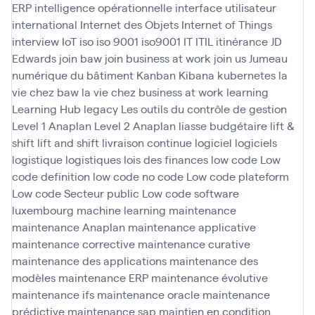
ERP
intelligence opérationnelle
interface utilisateur
international
Internet des Objets
Internet of Things
interview
IoT
iso
iso 9001
iso9001
IT
ITIL
itinérance
JD
Edwards
join baw
join business at work
join us
Jumeau
numérique du bâtiment
Kanban
Kibana
kubernetes
la
vie chez baw
la vie chez business at work
learning
Learning Hub
legacy
Les outils du contrôle de gestion
Level 1 Anaplan
Level 2 Anaplan
liasse budgétaire
lift &
shift
lift and shift
livraison continue
logiciel
logiciels
logistique
logistiques
lois des finances
low code
Low
code definition
low code no code
Low code plateform
Low code Secteur public
Low code software
luxembourg
machine learning
maintenance
maintenance Anaplan
maintenance applicative
maintenance corrective
maintenance curative
maintenance des applications
maintenance des
modèles
maintenance ERP
maintenance évolutive
maintenance ifs
maintenance oracle
maintenance
prédictive
maintenance sap
maintien en condition