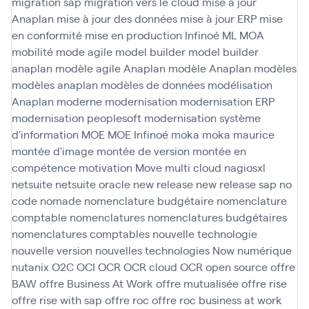
migration sap
migration vers le cloud
mise à jour
Anaplan
mise à jour des données
mise à jour ERP
mise
en conformité
mise en production Infinoé
ML
MOA
mobilité
mode agile
model builder
model builder
anaplan
modèle agile Anaplan
modèle Anaplan
modèles
modèles anaplan
modèles de données
modélisation
Anaplan
moderne
modernisation
modernisation ERP
modernisation peoplesoft
modernisation système
d'information
MOE
MOE Infinoé
moka
moka maurice
montée d'image
montée de version
montée en
compétence
motivation
Move
multi cloud
nagiosxl
netsuite
netsuite oracle
new release
new release sap
no
code
nomade
nomenclature budgétaire
nomenclature
comptable
nomenclatures
nomenclatures budgétaires
nomenclatures comptables
nouvelle technologie
nouvelle version
nouvelles technologies
Now
numérique
nutanix
O2C
OCI
OCR
OCR cloud
OCR open source
offre
BAW
offre Business At Work
offre mutualisée
offre rise
offre rise with sap
offre roc
offre roc business at work