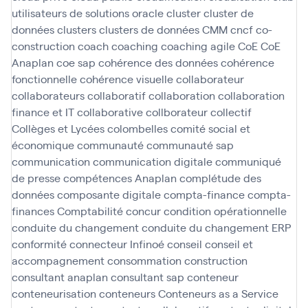
utilisateurs de solutions oracle
cluster
cluster de
données
clusters
clusters de données
CMM
cncf
co-
construction
coach
coaching
coaching agile
CoE
CoE
Anaplan
coe sap
cohérence des données
cohérence
fonctionnelle
cohérence visuelle
collaborateur
collaborateurs
collaboratif
collaboration
collaboration
finance et IT
collaborative
collborateur
collectif
Collèges et Lycées
colombelles
comité social et
économique
communauté
communauté sap
communication
communication digitale
communiqué
de presse
compétences Anaplan
complétude des
données
composante digitale
compta-finance
compta-
finances
Comptabilité
concur
condition opérationnelle
conduite du changement
conduite du changement ERP
conformité
connecteur Infinoé
conseil
conseil et
accompagnement
consommation
construction
consultant anaplan
consultant sap
conteneur
conteneurisation
conteneurs
Conteneurs as a Service