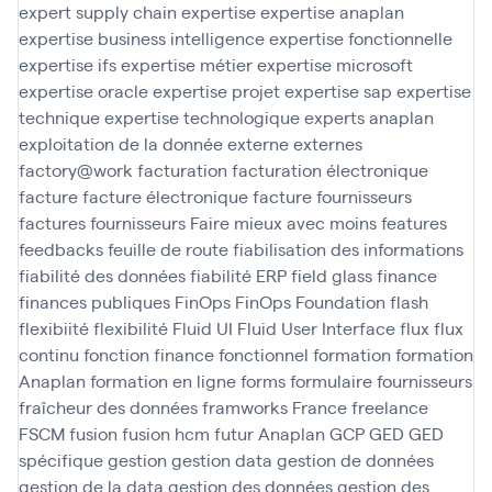
expert supply chain
expertise
expertise anaplan
expertise business intelligence
expertise fonctionnelle
expertise ifs
expertise métier
expertise microsoft
expertise oracle
expertise projet
expertise sap
expertise
technique
expertise technologique
experts anaplan
exploitation de la donnée
externe
externes
factory@work
facturation
facturation électronique
facture
facture électronique
facture fournisseurs
factures fournisseurs
Faire mieux avec moins
features
feedbacks
feuille de route
fiabilisation des informations
fiabilité des données
fiabilité ERP
field glass
finance
finances publiques
FinOps
FinOps Foundation
flash
flexibiité
flexibilité
Fluid UI
Fluid User Interface
flux
flux
continu
fonction finance
fonctionnel
formation
formation
Anaplan
formation en ligne
forms
formulaire
fournisseurs
fraîcheur des données
framworks
France
freelance
FSCM
fusion
fusion hcm
futur Anaplan
GCP
GED
GED
spécifique
gestion
gestion data
gestion de données
gestion de la data
gestion des données
gestion des