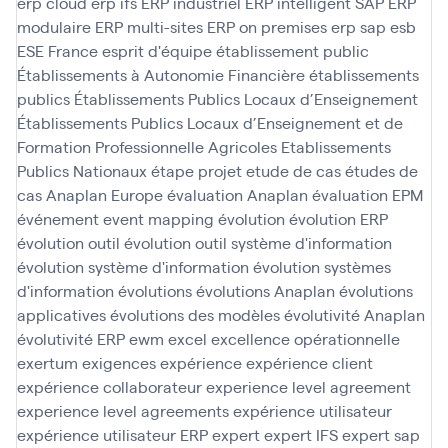
erp cloud
erp ifs
ERP industriel
ERP intelligent SAP
ERP
modulaire
ERP multi-sites
ERP on premises
erp sap
esb
ESE France
esprit d'équipe
établissement public
Établissements à Autonomie Financière
établissements
publics
Établissements Publics Locaux d’Enseignement
Établissements Publics Locaux d’Enseignement et de
Formation Professionnelle Agricoles
Etablissements
Publics Nationaux
étape projet
etude de cas
études de
cas Anaplan
Europe
évaluation Anaplan
évaluation EPM
événement
event mapping
évolution
évolution ERP
évolution outil
évolution outil système d'information
évolution système d'information
évolution systèmes
d'information
évolutions
évolutions Anaplan
évolutions
applicatives
évolutions des modèles
évolutivité Anaplan
évolutivité ERP
ewm
excel
excellence opérationnelle
exertum
exigences
expérience
expérience client
expérience collaborateur
experience level agreement
experience level agreements
expérience utilisateur
expérience utilisateur ERP
expert
expert IFS
expert sap