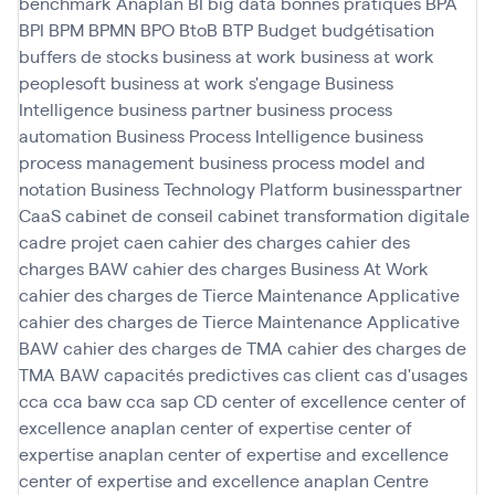
benchmark Anaplan
BI
big data
bonnes pratiques
BPA
BPI
BPM
BPMN
BPO
BtoB
BTP
Budget
budgétisation
buffers de stocks
business at work
business at work
peoplesoft
business at work s'engage
Business
Intelligence
business partner
business process
automation
Business Process Intelligence
business
process management
business process model and
notation
Business Technology Platform
businesspartner
CaaS
cabinet de conseil
cabinet transformation digitale
cadre projet
caen
cahier des charges
cahier des
charges BAW
cahier des charges Business At Work
cahier des charges de Tierce Maintenance Applicative
cahier des charges de Tierce Maintenance Applicative
BAW
cahier des charges de TMA
cahier des charges de
TMA BAW
capacités predictives
cas client
cas d'usages
cca
cca baw
cca sap
CD
center of excellence
center of
excellence anaplan
center of expertise
center of
expertise anaplan
center of expertise and excellence
center of expertise and excellence anaplan
Centre