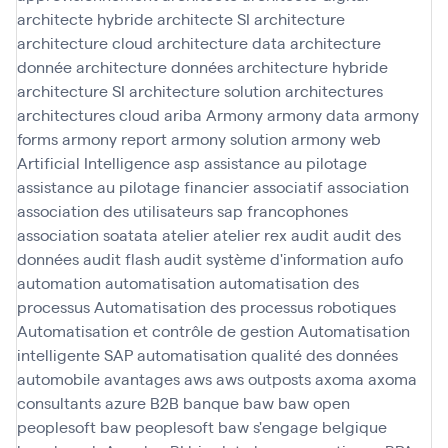
architecte hybride
architecte SI
architecture
architecture cloud
architecture data
architecture
donnée
architecture données
architecture hybride
architecture SI
architecture solution
architectures
architectures cloud
ariba
Armony
armony data
armony
forms
armony report
armony solution
armony web
Artificial Intelligence
asp
assistance au pilotage
assistance au pilotage financier
associatif
association
association des utilisateurs sap francophones
association soatata
atelier
atelier rex
audit
audit des
données
audit flash
audit système d'information
aufo
automation
automatisation
automatisation des
processus
Automatisation des processus robotiques
Automatisation et contrôle de gestion
Automatisation
intelligente SAP
automatisation qualité des données
automobile
avantages
aws
aws outposts
axoma
axoma
consultants
azure
B2B
banque
baw
baw open
peoplesoft
baw peoplesoft
baw s'engage
belgique