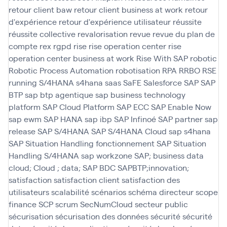
retour client baw
retour client business at work
retour
d'expérience
retour d'expérience utilisateur
réussite
réussite collective
revalorisation
revue
revue du plan de
compte
rex
rgpd
rise
rise operation center
rise
operation center business at work
Rise With SAP
robotic
Robotic Process Automation
robotisation
RPA
RRBO
RSE
running
S/4HANA
s4hana
saas
SaFE
Salesforce
SAP
SAP
BTP
sap btp agentique
sap business technology
platform
SAP Cloud Platform
SAP ECC
SAP Enable Now
sap ewm
SAP HANA
sap ibp
SAP Infinoé
SAP partner
sap
release
SAP S/4HANA
SAP S/4HANA Cloud
sap s4hana
SAP Situation Handling fonctionnement
SAP Situation
Handling S/4HANA
sap workzone
SAP; business data
cloud; Cloud ; data; SAP BDC
SAPBTP;innovation;
satisfaction
satisfaction client
satisfaction des
utilisateurs
scalabilité
scénarios
schéma directeur
scope
finance
SCP
scrum
SecNumCloud
secteur public
sécurisation
sécurisation des données
sécurité
sécurité