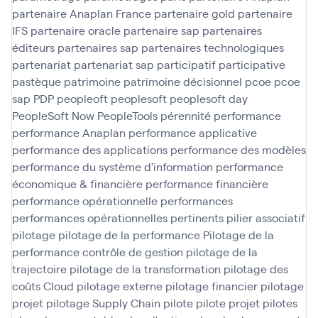
partenaire Anaplan France
partenaire gold
partenaire
IFS
partenaire oracle
partenaire sap
partenaires
éditeurs
partenaires sap
partenaires technologiques
partenariat
partenariat sap
participatif
participative
pastèque
patrimoine
patrimoine décisionnel
pcoe
pcoe
sap
PDP
peopleoft
peoplesoft
peoplesoft day
PeopleSoft Now
PeopleTools
pérennité
performance
performance Anaplan
performance applicative
performance des applications
performance des modèles
performance du système d'information
performance
économique & financière
performance financière
performance opérationnelle
performances
performances opérationnelles
pertinents
pilier associatif
pilotage
pilotage de la performance
Pilotage de la
performance contrôle de gestion
pilotage de la
trajectoire
pilotage de la transformation
pilotage des
coûts Cloud
pilotage externe
pilotage financier
pilotage
projet
pilotage Supply Chain
pilote
pilote projet
pilotes