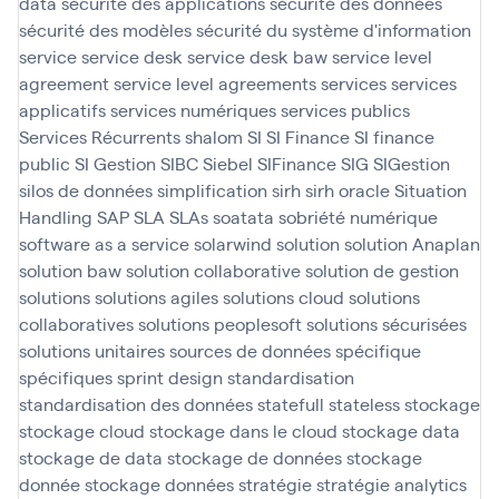
data
sécurité des applications
sécurité des données
sécurité des modèles
sécurité du système d'information
service
service desk
service desk baw
service level
agreement
service level agreements
services
services
applicatifs
services numériques
services publics
Services Récurrents
shalom
SI
SI Finance
SI finance
public
SI Gestion
SIBC
Siebel
SIFinance
SIG
SIGestion
silos de données
simplification
sirh
sirh oracle
Situation
Handling SAP
SLA
SLAs
soatata
sobriété numérique
software as a service
solarwind
solution
solution Anaplan
solution baw
solution collaborative
solution de gestion
solutions
solutions agiles
solutions cloud
solutions
collaboratives
solutions peoplesoft
solutions sécurisées
solutions unitaires
sources de données
spécifique
spécifiques
sprint design
standardisation
standardisation des données
statefull
stateless
stockage
stockage cloud
stockage dans le cloud
stockage data
stockage de data
stockage de données
stockage
donnée
stockage données
stratégie
stratégie analytics