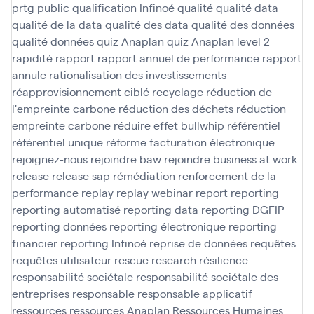
prtg
public
qualification Infinoé
qualité
qualité data
qualité de la data
qualité des data
qualité des données
qualité données
quiz Anaplan
quiz Anaplan level 2
rapidité
rapport
rapport annuel de performance
rapport
annule
rationalisation des investissements
réapprovisionnement ciblé
recyclage
réduction de
l'empreinte carbone
réduction des déchets
réduction
empreinte carbone
réduire effet bullwhip
référentiel
référentiel unique
réforme facturation électronique
rejoignez-nous
rejoindre baw
rejoindre business at work
release
release sap
rémédiation
renforcement de la
performance
replay
replay webinar
report
reporting
reporting automatisé
reporting data
reporting DGFIP
reporting données
reporting électronique
reporting
financier
reporting Infinoé
reprise de données
requêtes
requêtes utilisateur
rescue
research
résilience
responsabilité sociétale
responsabilité sociétale des
entreprises
responsable
responsable applicatif
ressources
ressources Anaplan
Ressources Humaines