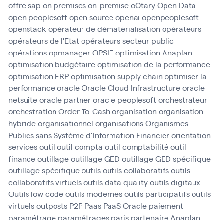
offre sap
on premises
on-premise
oOtary
Open Data
open peoplesoft
open source
openai
openpeoplesoft
openstack
opérateur de dématérialisation
opérateurs
opérateurs de l'Etat
opérateurs secteur public
opérations
opmanager
OPSIF
optimisation Anaplan
optimisation budgétaire
optimisation de la performance
optimisation ERP
optimisation supply chain
optimiser la
performance
oracle
Oracle Cloud Infrastructure
oracle
netsuite
oracle partner
oracle peoplesoft
orchestrateur
orchestration
Order-To-Cash
organisation
organisation
hybride
organisationnel
organisations
Organismes
Publics sans Système d’Information Financier
orientation
services
outil
outil compta
outil comptabilité
outil
finance
outillage
outillage GED
outillage GED spécifique
outillage spécifique
outils
outils collaboratifs
outils
collaboratifs virtuels
outils data quality
outils digitaux
Outils low code
outils modernes
outils participatifs
outils
virtuels
outposts
P2P
Paas
PaaS Oracle
paiement
paramétrage
paramétrages
paris
partenaire Anaplan