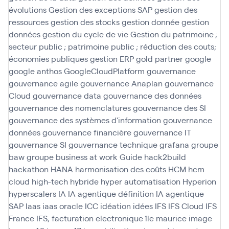
évolutions
Gestion des exceptions SAP
gestion des
ressources
gestion des stocks
gestion donnée
gestion
données
gestion du cycle de vie
Gestion du patrimoine ;
secteur public ; patrimoine public ; réduction des couts;
économies publiques
gestion ERP
gold partner
google
google anthos
GoogleCloudPlatform
gouvernance
gouvernance agile
gouvernance Anaplan
gouvernance
Cloud
gouvernance data
gouvernance des données
gouvernance des nomenclatures
gouvernance des SI
gouvernance des systèmes d'information
gouvernance
données
gouvernance financière
gouvernance IT
gouvernance SI
gouvernance technique
grafana
groupe
baw
groupe business at work
Guide
hack2build
hackathon
HANA
harmonisation des coûts
HCM
hcm
cloud
high-tech
hybride
hyper automatisation
Hyperion
hyperscalers
IA
IA agentique définition
IA agentique
SAP
Iaas
iaas oracle
ICC
idéation
idées
IFS
IFS Cloud
IFS
France
IFS; facturation electronique
île maurice
image