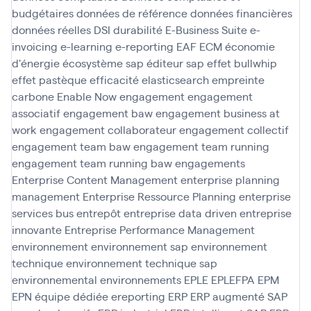
budgétaires
données de référence
données financières
données réelles
DSI
durabilité
E-Business Suite
e-
invoicing
e-learning
e-reporting
EAF
ECM
économie
d'énergie
écosystème sap
éditeur sap
effet bullwhip
effet pastèque
efficacité
elasticsearch
empreinte
carbone
Enable Now
engagement
engagement
associatif
engagement baw
engagement business at
work
engagement collaborateur
engagement collectif
engagement team baw
engagement team running
engagement team running baw
engagements
Enterprise Content Management
enterprise planning
management
Enterprise Ressource Planning
enterprise
services bus
entrepôt
entreprise data driven
entreprise
innovante
Entreprise Performance Management
environnement
environnement sap
environnement
technique
environnement technique sap
environnemental
environnements
EPLE
EPLEFPA
EPM
EPN
équipe dédiée
ereporting
ERP
ERP augmenté SAP