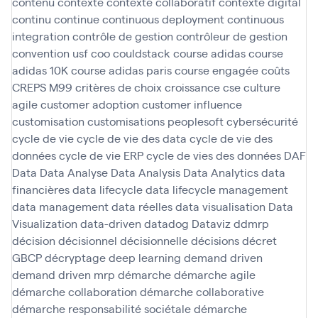
contenu
contexte
contexte collaboratif
contexte digital
continu
continue
continuous deployment
continuous
integration
contrôle de gestion
contrôleur de gestion
convention usf
coo
couldstack
course adidas
course
adidas 10K
course adidas paris
course engagée
coûts
CREPS M99
critères de choix
croissance
cse
culture
agile
customer adoption
customer influence
customisation
customisations peoplesoft
cybersécurité
cycle de vie
cycle de vie des data
cycle de vie des
données
cycle de vie ERP
cycle de vies des données
DAF
Data
Data Analyse
Data Analysis
Data Analytics
data
financières
data lifecycle
data lifecycle management
data management
data réelles
data visualisation
Data
Visualization
data-driven
datadog
Dataviz
ddmrp
décision
décisionnel
décisionnelle
décisions
décret
GBCP
décryptage
deep learning
demand driven
demand driven mrp
démarche
démarche agile
démarche collaboration
démarche collaborative
démarche responsabilité sociétale
démarche