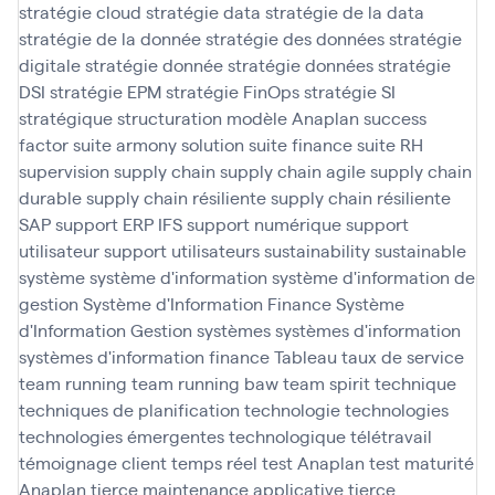
stratégie cloud
stratégie data
stratégie de la data
stratégie de la donnée
stratégie des données
stratégie
digitale
stratégie donnée
stratégie données
stratégie
DSI
stratégie EPM
stratégie FinOps
stratégie SI
stratégique
structuration modèle Anaplan
success
factor
suite armony solution
suite finance
suite RH
supervision
supply chain
supply chain agile
supply chain
durable
supply chain résiliente
supply chain résiliente
SAP
support ERP IFS
support numérique
support
utilisateur
support utilisateurs
sustainability
sustainable
système
système d'information
système d'information de
gestion
Système d'Information Finance
Système
d'Information Gestion
systèmes
systèmes d'information
systèmes d'information finance
Tableau
taux de service
team running
team running baw
team spirit
technique
techniques de planification
technologie
technologies
technologies émergentes
technologique
télétravail
témoignage client
temps réel
test Anaplan
test maturité
Anaplan
tierce maintenance applicative
tierce