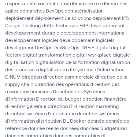
responsabilité sociétale baw
démarche rse
démarchés
agiles
démarches DevOps
dématérialisation
déploiement
déploiement de solutions
déploiement IFS
Design Thinking
dette technique ERP
développement
développement durable
developpement international
développement logiciel
développement logiciels
développeur
DevOps
DevSecOps
DGFiP
digital
digital
factory
digital transformation
digital workplace
digitale
digitalisation
digitalisation de la formation
digitalisation
des processus
digitalisation du système d'information
DINUM
direction
direction commerciale
direction de la
supply chain
direction des opérations
direction des
ressources humaines
Direction des Systèmes
d'Information
Direction du budget
direction financière
direction générale
direction IT
direction marketing
direction système d'information
direction systèmes
d'information
distribution
DL
Docker
donnée
donnée de
référence
donnée réelle
données
données budgétaires
données comptables
données comptables et