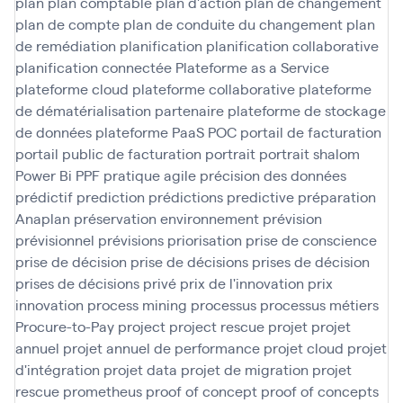
plan
plan comptable
plan d'action
plan de changement
plan de compte
plan de conduite du changement
plan
de remédiation
planification
planification collaborative
planification connectée
Plateforme as a Service
plateforme cloud
plateforme collaborative
plateforme
de dématérialisation partenaire
plateforme de stockage
de données
plateforme PaaS
POC
portail de facturation
portail public de facturation
portrait
portrait shalom
Power Bi
PPF
pratique agile
précision des données
prédictif
prediction
prédictions
predictive
préparation
Anaplan
préservation environnement
prévision
prévisionnel
prévisions
priorisation
prise de conscience
prise de décision
prise de décisions
prises de décision
prises de décisions
privé
prix de l'innovation
prix
innovation
process mining
processus
processus métiers
Procure-to-Pay
project
project rescue
projet
projet
annuel
projet annuel de performance
projet cloud
projet
d'intégration
projet data
projet de migration
projet
rescue
prometheus
proof of concept
proof of concepts