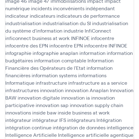
image 46
image 47
immobilisations
impact
impact
numérique
incidents
inconvénients
indépendant
indicateur
indicateurs
indicateurs de performance
industrialisation
industrialisation du SI
industrialisation
du système d'information
industrie
InfiConnect
inficonnect business at work
INFINOE
infocentre
infocentre des EPN
infocentre EPN
infocentre INFINOE
infographie
infographie anaplan
information
information
budgétaires
information comptable
Information
Financière des Opérateurs de l'Etat
information
financières
information systems
informations
Informatique
infrastructure
infrastructure as a service
infrastructures
innovation
innovation Anaplan
Innovation
BAW
innovation digitale
innovation ia
innovation
participative
innovation sap
innovation supply chain
innovations
inside baw
inside business at work
intégrateur
intégrateur IFS
intégrateurs
Intégration
intégration continue
intégration de données
intelligence
Intelligence Artificielle
Intelligence artificielle agentique