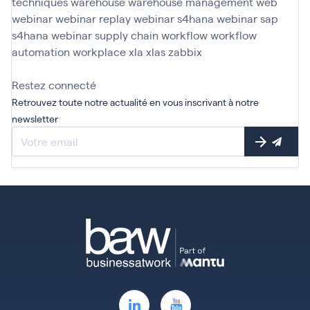
techniques
warehouse
warehouse management
web
webinar
webinar replay
webinar s4hana
webinar sap
s4hana
webinar supply chain
workflow
workflow
automation
workplace
xla
xlas
zabbix
Restez connecté
Retrouvez toute notre actualité en vous inscrivant à notre
newsletter