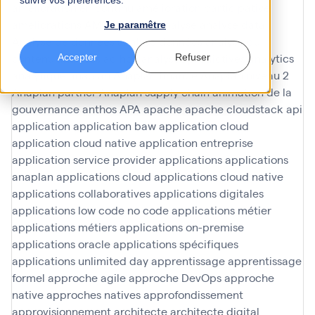
suivre vos préférences.
amélioration en continu
amélioration participative
améliorations
AMOA Infinoé
analyse
analyse data
Je paramêtre
Analyse de données
analyse données
analyse du
contenu
analyses ad hoc
analyses predictives
analytics
Accepter
Refuser
analytique
anaplan
Anaplan finance
Anaplan niveau 2
Anaplan partner
Anaplan supply chain
animation de la
gouvernance
anthos
APA
apache
apache cloudstack
api
application
application baw
application cloud
application cloud native
application entreprise
application service provider
applications
applications
anaplan
applications cloud
applications cloud native
applications collaboratives
applications digitales
applications low code no code
applications métier
applications métiers
applications on-premise
applications oracle
applications spécifiques
applications unlimited day
apprentissage
apprentissage
formel
approche agile
approche DevOps
approche
native
approches natives
approfondissement
approvisionnement
architecte
architecte digital