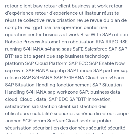
retour client baw
retour client business at work
retour
d'expérience
retour d'expérience utilisateur
réussite
réussite collective
revalorisation
revue
revue du plan de
compte
rex
rgpd
rise
rise operation center
rise
operation center business at work
Rise With SAP
robotic
Robotic Process Automation
robotisation
RPA
RRBO
RSE
running
S/4HANA
s4hana
saas
SaFE
Salesforce
SAP
SAP
BTP
sap btp agentique
sap business technology
platform
SAP Cloud Platform
SAP ECC
SAP Enable Now
sap ewm
SAP HANA
sap ibp
SAP Infinoé
SAP partner
sap
release
SAP S/4HANA
SAP S/4HANA Cloud
sap s4hana
SAP Situation Handling fonctionnement
SAP Situation
Handling S/4HANA
sap workzone
SAP; business data
cloud; Cloud ; data; SAP BDC
SAPBTP;innovation;
satisfaction
satisfaction client
satisfaction des
utilisateurs
scalabilité
scénarios
schéma directeur
scope
finance
SCP
scrum
SecNumCloud
secteur public
sécurisation
sécurisation des données
sécurité
sécurité