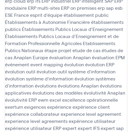
erp cloud
erp ifs
ERP industriel
ERP intelligent SAP
ERP
modulaire
ERP multi-sites
ERP on premises
erp sap
esb
ESE France
esprit d'équipe
établissement public
Établissements à Autonomie Financière
établissements
publics
Établissements Publics Locaux d’Enseignement
Établissements Publics Locaux d’Enseignement et de
Formation Professionnelle Agricoles
Etablissements
Publics Nationaux
étape projet
etude de cas
études de
cas Anaplan
Europe
évaluation Anaplan
évaluation EPM
événement
event mapping
évolution
évolution ERP
évolution outil
évolution outil système d'information
évolution système d'information
évolution systèmes
d'information
évolutions
évolutions Anaplan
évolutions
applicatives
évolutions des modèles
évolutivité Anaplan
évolutivité ERP
ewm
excel
excellence opérationnelle
exertum
exigences
expérience
expérience client
expérience collaborateur
experience level agreement
experience level agreements
expérience utilisateur
expérience utilisateur ERP
expert
expert IFS
expert sap