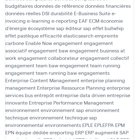
budgétaires
données de référence
données financières
données réelles
DSI
durabilité
E-Business Suite
e-
invoicing
e-learning
e-reporting
EAF
ECM
économie
d'énergie
écosystème sap
éditeur sap
effet bullwhip
effet pastèque
efficacité
elasticsearch
empreinte
carbone
Enable Now
engagement
engagement
associatif
engagement baw
engagement business at
work
engagement collaborateur
engagement collectif
engagement team baw
engagement team running
engagement team running baw
engagements
Enterprise Content Management
enterprise planning
management
Enterprise Ressource Planning
enterprise
services bus
entrepôt
entreprise data driven
entreprise
innovante
Entreprise Performance Management
environnement
environnement sap
environnement
technique
environnement technique sap
environnemental
environnements
EPLE
EPLEFPA
EPM
EPN
équipe dédiée
ereporting
ERP
ERP augmenté SAP