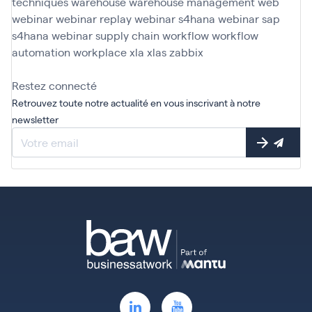
techniques
warehouse
warehouse management
web
webinar
webinar replay
webinar s4hana
webinar sap
s4hana
webinar supply chain
workflow
workflow
automation
workplace
xla
xlas
zabbix
Restez connecté
Retrouvez toute notre actualité en vous inscrivant à notre
newsletter