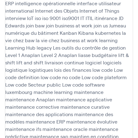
ERP
intelligence opérationnelle
interface utilisateur
international
Internet des Objets
Internet of Things
interview
IoT
iso
iso 9001
iso9001
IT
ITIL
itinérance
JD
Edwards
join baw
join business at work
join us
Jumeau
numérique du bâtiment
Kanban
Kibana
kubernetes
la
vie chez baw
la vie chez business at work
learning
Learning Hub
legacy
Les outils du contrôle de gestion
Level 1 Anaplan
Level 2 Anaplan
liasse budgétaire
lift &
shift
lift and shift
livraison continue
logiciel
logiciels
logistique
logistiques
lois des finances
low code
Low
code definition
low code no code
Low code plateform
Low code Secteur public
Low code software
luxembourg
machine learning
maintenance
maintenance Anaplan
maintenance applicative
maintenance corrective
maintenance curative
maintenance des applications
maintenance des
modèles
maintenance ERP
maintenance évolutive
maintenance ifs
maintenance oracle
maintenance
prédictive
maintenance sap
maintien en condition