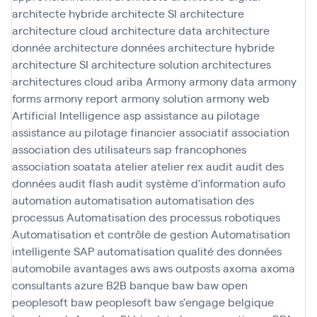
architecte hybride
architecte SI
architecture
architecture cloud
architecture data
architecture
donnée
architecture données
architecture hybride
architecture SI
architecture solution
architectures
architectures cloud
ariba
Armony
armony data
armony
forms
armony report
armony solution
armony web
Artificial Intelligence
asp
assistance au pilotage
assistance au pilotage financier
associatif
association
association des utilisateurs sap francophones
association soatata
atelier
atelier rex
audit
audit des
données
audit flash
audit système d'information
aufo
automation
automatisation
automatisation des
processus
Automatisation des processus robotiques
Automatisation et contrôle de gestion
Automatisation
intelligente SAP
automatisation qualité des données
automobile
avantages
aws
aws outposts
axoma
axoma
consultants
azure
B2B
banque
baw
baw open
peoplesoft
baw peoplesoft
baw s'engage
belgique