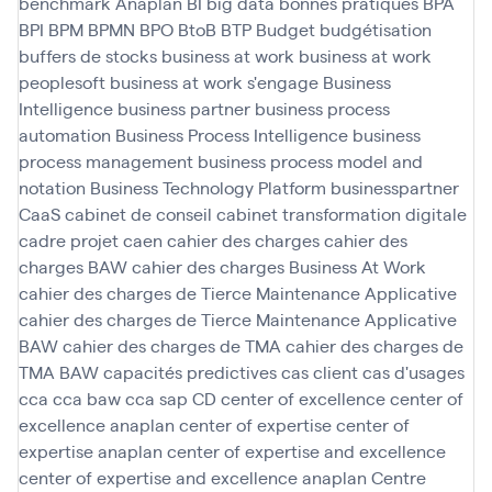
benchmark Anaplan
BI
big data
bonnes pratiques
BPA
BPI
BPM
BPMN
BPO
BtoB
BTP
Budget
budgétisation
buffers de stocks
business at work
business at work
peoplesoft
business at work s'engage
Business
Intelligence
business partner
business process
automation
Business Process Intelligence
business
process management
business process model and
notation
Business Technology Platform
businesspartner
CaaS
cabinet de conseil
cabinet transformation digitale
cadre projet
caen
cahier des charges
cahier des
charges BAW
cahier des charges Business At Work
cahier des charges de Tierce Maintenance Applicative
cahier des charges de Tierce Maintenance Applicative
BAW
cahier des charges de TMA
cahier des charges de
TMA BAW
capacités predictives
cas client
cas d'usages
cca
cca baw
cca sap
CD
center of excellence
center of
excellence anaplan
center of expertise
center of
expertise anaplan
center of expertise and excellence
center of expertise and excellence anaplan
Centre