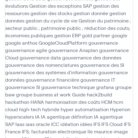
évolutions
Gestion des exceptions SAP
gestion des
ressources
gestion des stocks
gestion donnée
gestion
données
gestion du cycle de vie
Gestion du patrimoine ;
secteur public ; patrimoine public ; réduction des couts;
économies publiques
gestion ERP
gold partner
google
google anthos
GoogleCloudPlatform
gouvernance
gouvernance agile
gouvernance Anaplan
gouvernance
Cloud
gouvernance data
gouvernance des données
gouvernance des nomenclatures
gouvernance des SI
gouvernance des systèmes d'information
gouvernance
données
gouvernance financière
gouvernance IT
gouvernance SI
gouvernance technique
grafana
groupe
baw
groupe business at work
Guide
hack2build
hackathon
HANA
harmonisation des coûts
HCM
hcm
cloud
high-tech
hybride
hyper automatisation
Hyperion
hyperscalers
IA
IA agentique définition
IA agentique
SAP
Iaas
iaas oracle
ICC
idéation
idées
IFS
IFS Cloud
IFS
France
IFS; facturation electronique
île maurice
image