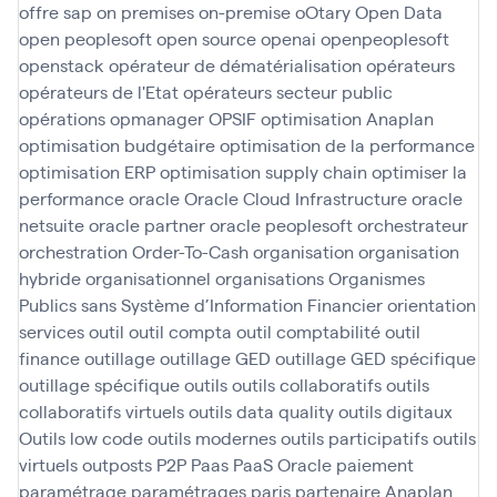
offre sap
on premises
on-premise
oOtary
Open Data
open peoplesoft
open source
openai
openpeoplesoft
openstack
opérateur de dématérialisation
opérateurs
opérateurs de l'Etat
opérateurs secteur public
opérations
opmanager
OPSIF
optimisation Anaplan
optimisation budgétaire
optimisation de la performance
optimisation ERP
optimisation supply chain
optimiser la
performance
oracle
Oracle Cloud Infrastructure
oracle
netsuite
oracle partner
oracle peoplesoft
orchestrateur
orchestration
Order-To-Cash
organisation
organisation
hybride
organisationnel
organisations
Organismes
Publics sans Système d’Information Financier
orientation
services
outil
outil compta
outil comptabilité
outil
finance
outillage
outillage GED
outillage GED spécifique
outillage spécifique
outils
outils collaboratifs
outils
collaboratifs virtuels
outils data quality
outils digitaux
Outils low code
outils modernes
outils participatifs
outils
virtuels
outposts
P2P
Paas
PaaS Oracle
paiement
paramétrage
paramétrages
paris
partenaire Anaplan