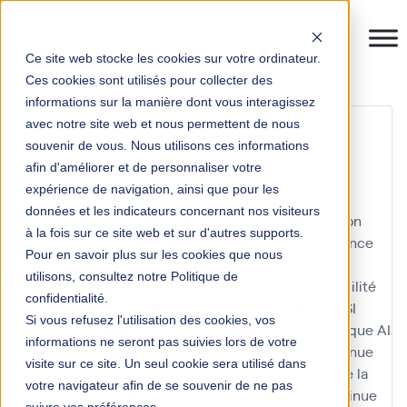
Ce site web stocke les cookies sur votre ordinateur.
Ces cookies sont utilisés pour collecter des
informations sur la manière dont vous interagissez
Design Thinking
avec notre site web et nous permettent de nous
souvenir de vous. Nous utilisons ces informations
afin d'améliorer et de personnaliser votre
10KM Paris
accompagnement
accompagnement
expérience de navigation, ainsi que pour les
Anaplan
accompagnement IFS
achats
acquisition
données et les indicateurs concernant nos visiteurs
acteur
acteur clé
actualité
actualités
administration
à la fois sur ce site web et sur d'autres supports.
administration des ventes
adoption utilisateur
agence
Pour en savoir plus sur les cookies que nous
nationale de la recherche
Agents IA SAP ERP
agile
utilisons, consultez notre Politique de
agilité
agilité à l'échelle
agilité de l'organisation
agilité
confidentialité.
des organisations
agilité des processus
agilité du SI
Si vous refusez l'utilisation des cookies, vos
agilité du système d'information
agilité technologique
AI
informations ne seront pas suivies lors de votre
aide au choix
AIFE
amélioration
amélioration continue
visite sur ce site. Un seul cookie sera utilisé dans
amélioration de l'expérience client
amélioration de la
votre navigateur afin de se souvenir de ne pas
performance
amélioration de la performance continue