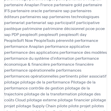
partenaire Anaplan France
partenaire gold
partenaire
IFS
partenaire oracle
partenaire sap
partenaires
éditeurs
partenaires sap
partenaires technologiques
partenariat
partenariat sap
participatif
participative
pastèque
patrimoine
patrimoine décisionnel
pcoe
pcoe
sap
PDP
peopleoft
peoplesoft
peoplesoft day
PeopleSoft Now
PeopleTools
pérennité
performance
performance Anaplan
performance applicative
performance des applications
performance des modèles
performance du système d'information
performance
économique & financière
performance financière
performance opérationnelle
performances
performances opérationnelles
pertinents
pilier associatif
pilotage
pilotage de la performance
Pilotage de la
performance contrôle de gestion
pilotage de la
trajectoire
pilotage de la transformation
pilotage des
coûts Cloud
pilotage externe
pilotage financier
pilotage
projet
pilotage Supply Chain
pilote
pilote projet
pilotes