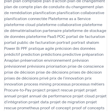
plan
plan comptable
plan d'action
plan de changement
plan de compte
plan de conduite du changement
plan
de remédiation
planification
planification collaborative
planification connectée
Plateforme as a Service
plateforme cloud
plateforme collaborative
plateforme
de dématérialisation partenaire
plateforme de stockage
de données
plateforme PaaS
POC
portail de facturation
portail public de facturation
portrait
portrait shalom
Power Bi
PPF
pratique agile
précision des données
prédictif
prediction
prédictions
predictive
préparation
Anaplan
préservation environnement
prévision
prévisionnel
prévisions
priorisation
prise de conscience
prise de décision
prise de décisions
prises de décision
prises de décisions
privé
prix de l'innovation
prix
innovation
process mining
processus
processus métiers
Procure-to-Pay
project
project rescue
projet
projet
annuel
projet annuel de performance
projet cloud
projet
d'intégration
projet data
projet de migration
projet
rescue
prometheus
proof of concept
proof of concepts