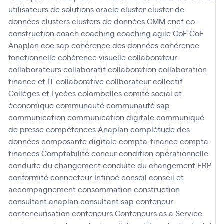
utilisateurs de solutions oracle
cluster
cluster de
données
clusters
clusters de données
CMM
cncf
co-
construction
coach
coaching
coaching agile
CoE
CoE
Anaplan
coe sap
cohérence des données
cohérence
fonctionnelle
cohérence visuelle
collaborateur
collaborateurs
collaboratif
collaboration
collaboration
finance et IT
collaborative
collborateur
collectif
Collèges et Lycées
colombelles
comité social et
économique
communauté
communauté sap
communication
communication digitale
communiqué
de presse
compétences Anaplan
complétude des
données
composante digitale
compta-finance
compta-
finances
Comptabilité
concur
condition opérationnelle
conduite du changement
conduite du changement ERP
conformité
connecteur Infinoé
conseil
conseil et
accompagnement
consommation
construction
consultant anaplan
consultant sap
conteneur
conteneurisation
conteneurs
Conteneurs as a Service