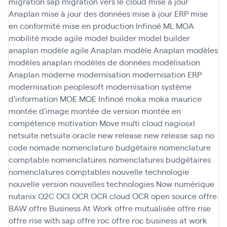
migration sap
migration vers le cloud
mise à jour
Anaplan
mise à jour des données
mise à jour ERP
mise
en conformité
mise en production Infinoé
ML
MOA
mobilité
mode agile
model builder
model builder
anaplan
modèle agile Anaplan
modèle Anaplan
modèles
modèles anaplan
modèles de données
modélisation
Anaplan
moderne
modernisation
modernisation ERP
modernisation peoplesoft
modernisation système
d'information
MOE
MOE Infinoé
moka
moka maurice
montée d'image
montée de version
montée en
compétence
motivation
Move
multi cloud
nagiosxl
netsuite
netsuite oracle
new release
new release sap
no
code
nomade
nomenclature budgétaire
nomenclature
comptable
nomenclatures
nomenclatures budgétaires
nomenclatures comptables
nouvelle technologie
nouvelle version
nouvelles technologies
Now
numérique
nutanix
O2C
OCI
OCR
OCR cloud
OCR open source
offre
BAW
offre Business At Work
offre mutualisée
offre rise
offre rise with sap
offre roc
offre roc business at work