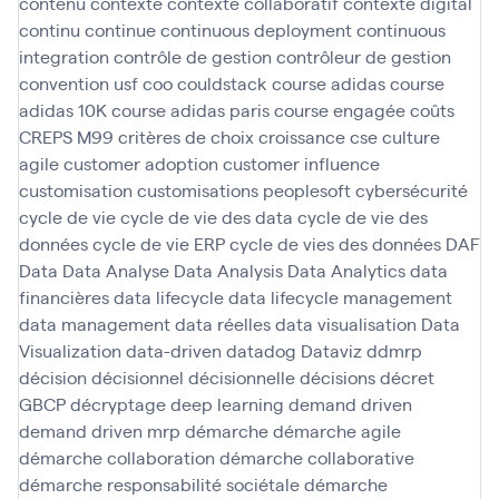
contenu
contexte
contexte collaboratif
contexte digital
continu
continue
continuous deployment
continuous
integration
contrôle de gestion
contrôleur de gestion
convention usf
coo
couldstack
course adidas
course
adidas 10K
course adidas paris
course engagée
coûts
CREPS M99
critères de choix
croissance
cse
culture
agile
customer adoption
customer influence
customisation
customisations peoplesoft
cybersécurité
cycle de vie
cycle de vie des data
cycle de vie des
données
cycle de vie ERP
cycle de vies des données
DAF
Data
Data Analyse
Data Analysis
Data Analytics
data
financières
data lifecycle
data lifecycle management
data management
data réelles
data visualisation
Data
Visualization
data-driven
datadog
Dataviz
ddmrp
décision
décisionnel
décisionnelle
décisions
décret
GBCP
décryptage
deep learning
demand driven
demand driven mrp
démarche
démarche agile
démarche collaboration
démarche collaborative
démarche responsabilité sociétale
démarche