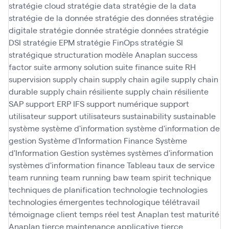
stratégie cloud
stratégie data
stratégie de la data
stratégie de la donnée
stratégie des données
stratégie
digitale
stratégie donnée
stratégie données
stratégie
DSI
stratégie EPM
stratégie FinOps
stratégie SI
stratégique
structuration modèle Anaplan
success
factor
suite armony solution
suite finance
suite RH
supervision
supply chain
supply chain agile
supply chain
durable
supply chain résiliente
supply chain résiliente
SAP
support ERP IFS
support numérique
support
utilisateur
support utilisateurs
sustainability
sustainable
système
système d'information
système d'information de
gestion
Système d'Information Finance
Système
d'Information Gestion
systèmes
systèmes d'information
systèmes d'information finance
Tableau
taux de service
team running
team running baw
team spirit
technique
techniques de planification
technologie
technologies
technologies émergentes
technologique
télétravail
témoignage client
temps réel
test Anaplan
test maturité
Anaplan
tierce maintenance applicative
tierce