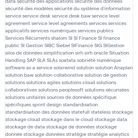
data
sécurité des applications
sécurité des données
sécurité des modèles
sécurité du système d'information
service
service desk
service desk baw
service level
agreement
service level agreements
services
services
applicatifs
services numériques
services publics
Services Récurrents
shalom
SI
SI Finance
SI finance
public
SI Gestion
SIBC
Siebel
SIFinance
SIG
SIGestion
silos de données
simplification
sirh
sirh oracle
Situation
Handling SAP
SLA
SLAs
soatata
sobriété numérique
software as a service
solarwind
solution
solution Anaplan
solution baw
solution collaborative
solution de gestion
solutions
solutions agiles
solutions cloud
solutions
collaboratives
solutions peoplesoft
solutions sécurisées
solutions unitaires
sources de données
spécifique
spécifiques
sprint design
standardisation
standardisation des données
statefull
stateless
stockage
stockage cloud
stockage dans le cloud
stockage data
stockage de data
stockage de données
stockage
donnée
stockage données
stratégie
stratégie analytics