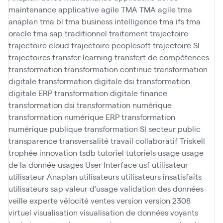
maintenance applicative agile
TMA
TMA agile
tma
anaplan
tma bi
tma business intelligence
tma ifs
tma
oracle
tma sap
traditionnel
traitement
trajectoire
trajectoire cloud
trajectoire peoplesoft
trajectoire SI
trajectoires
transfer learning
transfert de compétences
transformation
transformation continue
transformation
digitale
transformation digitale dsi
transformation
digitale ERP
transformation digitale finance
transformation dsi
transformation numérique
transformation numérique ERP
transformation
numérique publique
transformation SI secteur public
transparence
transversalité
travail collaboratif
Triskell
trophée innovation
tsdb
tutoriel
tutoriels
usage
usage
de la donnée
usages
User Interface
usf
utilisateur
utilisateur Anaplan
utilisateurs
utilisateurs insatisfaits
utilisateurs sap
valeur d'usage
validation des données
veille experte
vélocité
ventes
version
version 2308
virtuel
visualisation
visualisation de données
voyants