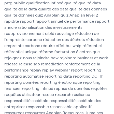
prtg
public
qualification Infinoé
qualité
qualité data
qualité de la data
qualité des data
qualité des données
qualité données
quiz Anaplan
quiz Anaplan level 2
rapidité
rapport
rapport annuel de performance
rapport
annule
rationalisation des investissements
réapprovisionnement ciblé
recyclage
réduction de
l'empreinte carbone
réduction des déchets
réduction
empreinte carbone
réduire effet bullwhip
référentiel
référentiel unique
réforme facturation électronique
rejoignez-nous
rejoindre baw
rejoindre business at work
release
release sap
rémédiation
renforcement de la
performance
replay
replay webinar
report
reporting
reporting automatisé
reporting data
reporting DGFIP
reporting données
reporting électronique
reporting
financier
reporting Infinoé
reprise de données
requêtes
requêtes utilisateur
rescue
research
résilience
responsabilité sociétale
responsabilité sociétale des
entreprises
responsable
responsable applicatif
ressources
ressources Anaplan
Ressources Humaines