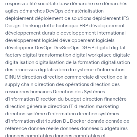
responsabilité sociétale baw
démarche rse
démarchés
agiles
démarches DevOps
dématérialisation
déploiement
déploiement de solutions
déploiement IFS
Design Thinking
dette technique ERP
développement
développement durable
developpement international
développement logiciel
développement logiciels
développeur
DevOps
DevSecOps
DGFiP
digital
digital
factory
digital transformation
digital workplace
digitale
digitalisation
digitalisation de la formation
digitalisation
des processus
digitalisation du système d'information
DINUM
direction
direction commerciale
direction de la
supply chain
direction des opérations
direction des
ressources humaines
Direction des Systèmes
d'Information
Direction du budget
direction financière
direction générale
direction IT
direction marketing
direction système d'information
direction systèmes
d'information
distribution
DL
Docker
donnée
donnée de
référence
donnée réelle
données
données budgétaires
données comptables
données comptables et