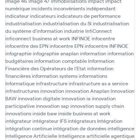
image 46
image 47
immobilisations
impact
impact
numérique
incidents
inconvénients
indépendant
indicateur
indicateurs
indicateurs de performance
industrialisation
industrialisation du SI
industrialisation
du système d'information
industrie
InfiConnect
inficonnect business at work
INFINOE
infocentre
infocentre des EPN
infocentre EPN
infocentre INFINOE
infographie
infographie anaplan
information
information
budgétaires
information comptable
Information
Financière des Opérateurs de l'Etat
information
financières
information systems
informations
Informatique
infrastructure
infrastructure as a service
infrastructures
innovation
innovation Anaplan
Innovation
BAW
innovation digitale
innovation ia
innovation
participative
innovation sap
innovation supply chain
innovations
inside baw
inside business at work
intégrateur
intégrateur IFS
intégrateurs
Intégration
intégration continue
intégration de données
intelligence
Intelligence Artificielle
Intelligence artificielle agentique