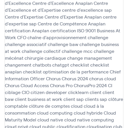
d'Excellence
Centre d'Excellence Anaplan
Centre
d'Excellence et d'Expertise
centre d'excellence sap
Centre d'Expertise
Centre d'Expertise Anaplan
centre
d'expertise sap
Centre de Compétence Anaplan
certification Anaplan
certification ISO 9001 Business At
Work
CFO
chaîne d'approvisionnement
challenge
challenge associatif
challenge baw
challenge business
at work
challenge collectif
challenge mcc
challenge
mécénat chirurgie cardiaque
change management
changement
chatbots
chatgpt
checklist
checklist
anaplan
checklist optimisation de la performance
Chief
Information Officer
Chorus
Chorus 2024
chorus cloud
Chorus Cloud Access
Chorus Pro
ChorusPro 2024
CI
ciblage
CIO
citizen developer
clicklearn
client
client
baw
client business at work
client sap
clients sap
clôture
comptable
clôture de comptes
cloud
cloud à la
consommation
cloud computing
cloud hybride
Cloud
Maturity Model
cloud native
cloud native computing
cloud privé
cloud public
cloudification
cloudisation
club