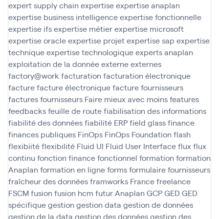
expert supply chain
expertise
expertise anaplan
expertise business intelligence
expertise fonctionnelle
expertise ifs
expertise métier
expertise microsoft
expertise oracle
expertise projet
expertise sap
expertise
technique
expertise technologique
experts anaplan
exploitation de la donnée
externe
externes
factory@work
facturation
facturation électronique
facture
facture électronique
facture fournisseurs
factures fournisseurs
Faire mieux avec moins
features
feedbacks
feuille de route
fiabilisation des informations
fiabilité des données
fiabilité ERP
field glass
finance
finances publiques
FinOps
FinOps Foundation
flash
flexibiité
flexibilité
Fluid UI
Fluid User Interface
flux
flux
continu
fonction finance
fonctionnel
formation
formation
Anaplan
formation en ligne
forms
formulaire
fournisseurs
fraîcheur des données
framworks
France
freelance
FSCM
fusion
fusion hcm
futur Anaplan
GCP
GED
GED
spécifique
gestion
gestion data
gestion de données
gestion de la data
gestion des données
gestion des