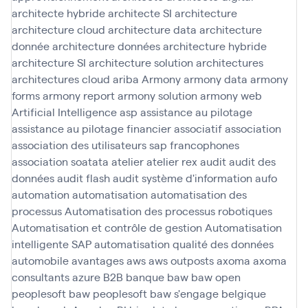
architecte hybride
architecte SI
architecture
architecture cloud
architecture data
architecture
donnée
architecture données
architecture hybride
architecture SI
architecture solution
architectures
architectures cloud
ariba
Armony
armony data
armony
forms
armony report
armony solution
armony web
Artificial Intelligence
asp
assistance au pilotage
assistance au pilotage financier
associatif
association
association des utilisateurs sap francophones
association soatata
atelier
atelier rex
audit
audit des
données
audit flash
audit système d'information
aufo
automation
automatisation
automatisation des
processus
Automatisation des processus robotiques
Automatisation et contrôle de gestion
Automatisation
intelligente SAP
automatisation qualité des données
automobile
avantages
aws
aws outposts
axoma
axoma
consultants
azure
B2B
banque
baw
baw open
peoplesoft
baw peoplesoft
baw s'engage
belgique