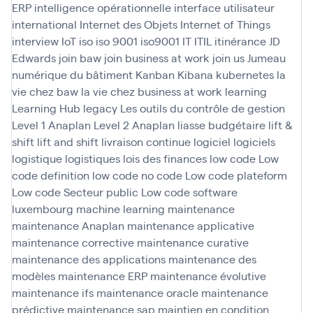
ERP
intelligence opérationnelle
interface utilisateur
international
Internet des Objets
Internet of Things
interview
IoT
iso
iso 9001
iso9001
IT
ITIL
itinérance
JD
Edwards
join baw
join business at work
join us
Jumeau
numérique du bâtiment
Kanban
Kibana
kubernetes
la
vie chez baw
la vie chez business at work
learning
Learning Hub
legacy
Les outils du contrôle de gestion
Level 1 Anaplan
Level 2 Anaplan
liasse budgétaire
lift &
shift
lift and shift
livraison continue
logiciel
logiciels
logistique
logistiques
lois des finances
low code
Low
code definition
low code no code
Low code plateform
Low code Secteur public
Low code software
luxembourg
machine learning
maintenance
maintenance Anaplan
maintenance applicative
maintenance corrective
maintenance curative
maintenance des applications
maintenance des
modèles
maintenance ERP
maintenance évolutive
maintenance ifs
maintenance oracle
maintenance
prédictive
maintenance sap
maintien en condition