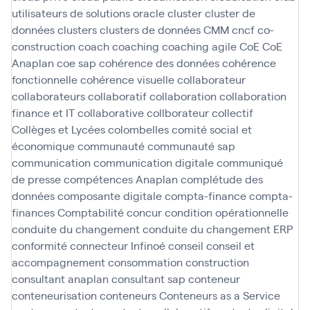
utilisateurs de solutions oracle
cluster
cluster de
données
clusters
clusters de données
CMM
cncf
co-
construction
coach
coaching
coaching agile
CoE
CoE
Anaplan
coe sap
cohérence des données
cohérence
fonctionnelle
cohérence visuelle
collaborateur
collaborateurs
collaboratif
collaboration
collaboration
finance et IT
collaborative
collborateur
collectif
Collèges et Lycées
colombelles
comité social et
économique
communauté
communauté sap
communication
communication digitale
communiqué
de presse
compétences Anaplan
complétude des
données
composante digitale
compta-finance
compta-
finances
Comptabilité
concur
condition opérationnelle
conduite du changement
conduite du changement ERP
conformité
connecteur Infinoé
conseil
conseil et
accompagnement
consommation
construction
consultant anaplan
consultant sap
conteneur
conteneurisation
conteneurs
Conteneurs as a Service