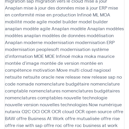
migration sap
migration vers le cloud
mise à jour
Anaplan
mise à jour des données
mise à jour ERP
mise
en conformité
mise en production Infinoé
ML
MOA
mobilité
mode agile
model builder
model builder
anaplan
modèle agile Anaplan
modèle Anaplan
modèles
modèles anaplan
modèles de données
modélisation
Anaplan
moderne
modernisation
modernisation ERP
modernisation peoplesoft
modernisation système
d'information
MOE
MOE Infinoé
moka
moka maurice
montée d'image
montée de version
montée en
compétence
motivation
Move
multi cloud
nagiosxl
netsuite
netsuite oracle
new release
new release sap
no
code
nomade
nomenclature budgétaire
nomenclature
comptable
nomenclatures
nomenclatures budgétaires
nomenclatures comptables
nouvelle technologie
nouvelle version
nouvelles technologies
Now
numérique
nutanix
O2C
OCI
OCR
OCR cloud
OCR open source
offre
BAW
offre Business At Work
offre mutualisée
offre rise
offre rise with sap
offre roc
offre roc business at work