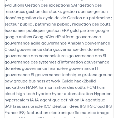
évolutions
Gestion des exceptions SAP
gestion des
ressources
gestion des stocks
gestion donnée
gestion
données
gestion du cycle de vie
Gestion du patrimoine ;
secteur public ; patrimoine public ; réduction des couts;
économies publiques
gestion ERP
gold partner
google
google anthos
GoogleCloudPlatform
gouvernance
gouvernance agile
gouvernance Anaplan
gouvernance
Cloud
gouvernance data
gouvernance des données
gouvernance des nomenclatures
gouvernance des SI
gouvernance des systèmes d'information
gouvernance
données
gouvernance financière
gouvernance IT
gouvernance SI
gouvernance technique
grafana
groupe
baw
groupe business at work
Guide
hack2build
hackathon
HANA
harmonisation des coûts
HCM
hcm
cloud
high-tech
hybride
hyper automatisation
Hyperion
hyperscalers
IA
IA agentique définition
IA agentique
SAP
Iaas
iaas oracle
ICC
idéation
idées
IFS
IFS Cloud
IFS
France
IFS; facturation electronique
île maurice
image