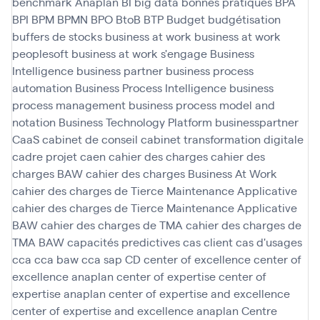
benchmark Anaplan
BI
big data
bonnes pratiques
BPA
BPI
BPM
BPMN
BPO
BtoB
BTP
Budget
budgétisation
buffers de stocks
business at work
business at work
peoplesoft
business at work s'engage
Business
Intelligence
business partner
business process
automation
Business Process Intelligence
business
process management
business process model and
notation
Business Technology Platform
businesspartner
CaaS
cabinet de conseil
cabinet transformation digitale
cadre projet
caen
cahier des charges
cahier des
charges BAW
cahier des charges Business At Work
cahier des charges de Tierce Maintenance Applicative
cahier des charges de Tierce Maintenance Applicative
BAW
cahier des charges de TMA
cahier des charges de
TMA BAW
capacités predictives
cas client
cas d'usages
cca
cca baw
cca sap
CD
center of excellence
center of
excellence anaplan
center of expertise
center of
expertise anaplan
center of expertise and excellence
center of expertise and excellence anaplan
Centre