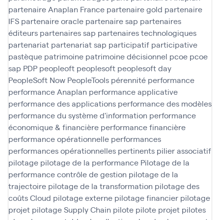
partenaire Anaplan France
partenaire gold
partenaire
IFS
partenaire oracle
partenaire sap
partenaires
éditeurs
partenaires sap
partenaires technologiques
partenariat
partenariat sap
participatif
participative
pastèque
patrimoine
patrimoine décisionnel
pcoe
pcoe
sap
PDP
peopleoft
peoplesoft
peoplesoft day
PeopleSoft Now
PeopleTools
pérennité
performance
performance Anaplan
performance applicative
performance des applications
performance des modèles
performance du système d'information
performance
économique & financière
performance financière
performance opérationnelle
performances
performances opérationnelles
pertinents
pilier associatif
pilotage
pilotage de la performance
Pilotage de la
performance contrôle de gestion
pilotage de la
trajectoire
pilotage de la transformation
pilotage des
coûts Cloud
pilotage externe
pilotage financier
pilotage
projet
pilotage Supply Chain
pilote
pilote projet
pilotes