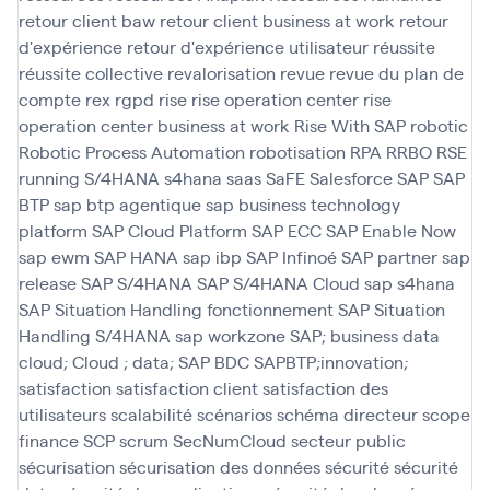
retour client baw
retour client business at work
retour
d'expérience
retour d'expérience utilisateur
réussite
réussite collective
revalorisation
revue
revue du plan de
compte
rex
rgpd
rise
rise operation center
rise
operation center business at work
Rise With SAP
robotic
Robotic Process Automation
robotisation
RPA
RRBO
RSE
running
S/4HANA
s4hana
saas
SaFE
Salesforce
SAP
SAP
BTP
sap btp agentique
sap business technology
platform
SAP Cloud Platform
SAP ECC
SAP Enable Now
sap ewm
SAP HANA
sap ibp
SAP Infinoé
SAP partner
sap
release
SAP S/4HANA
SAP S/4HANA Cloud
sap s4hana
SAP Situation Handling fonctionnement
SAP Situation
Handling S/4HANA
sap workzone
SAP; business data
cloud; Cloud ; data; SAP BDC
SAPBTP;innovation;
satisfaction
satisfaction client
satisfaction des
utilisateurs
scalabilité
scénarios
schéma directeur
scope
finance
SCP
scrum
SecNumCloud
secteur public
sécurisation
sécurisation des données
sécurité
sécurité