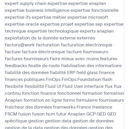
expert supply chain
expertise
expertise anaplan
expertise business intelligence
expertise fonctionnelle
expertise ifs
expertise métier
expertise microsoft
expertise oracle
expertise projet
expertise sap
expertise
technique
expertise technologique
experts anaplan
exploitation de la donnée
externe
externes
factory@work
facturation
facturation électronique
facture
facture électronique
facture fournisseurs
factures fournisseurs
Faire mieux avec moins
features
feedbacks
feuille de route
fiabilisation des informations
fiabilité des données
fiabilité ERP
field glass
finance
finances publiques
FinOps
FinOps Foundation
flash
flexibiité
flexibilité
Fluid UI
Fluid User Interface
flux
flux
continu
fonction finance
fonctionnel
formation
formation
Anaplan
formation en ligne
forms
formulaire
fournisseurs
fraîcheur des données
framworks
France
freelance
FSCM
fusion
fusion hcm
futur Anaplan
GCP
GED
GED
spécifique
gestion
gestion data
gestion de données
gestion de la data
gestion des données
gestion des