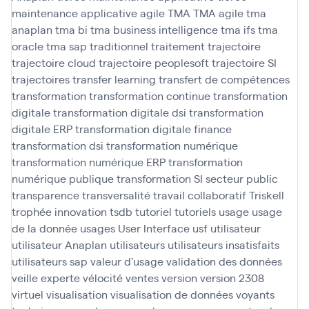
maintenance applicative agile
TMA
TMA agile
tma
anaplan
tma bi
tma business intelligence
tma ifs
tma
oracle
tma sap
traditionnel
traitement
trajectoire
trajectoire cloud
trajectoire peoplesoft
trajectoire SI
trajectoires
transfer learning
transfert de compétences
transformation
transformation continue
transformation
digitale
transformation digitale dsi
transformation
digitale ERP
transformation digitale finance
transformation dsi
transformation numérique
transformation numérique ERP
transformation
numérique publique
transformation SI secteur public
transparence
transversalité
travail collaboratif
Triskell
trophée innovation
tsdb
tutoriel
tutoriels
usage
usage
de la donnée
usages
User Interface
usf
utilisateur
utilisateur Anaplan
utilisateurs
utilisateurs insatisfaits
utilisateurs sap
valeur d'usage
validation des données
veille experte
vélocité
ventes
version
version 2308
virtuel
visualisation
visualisation de données
voyants