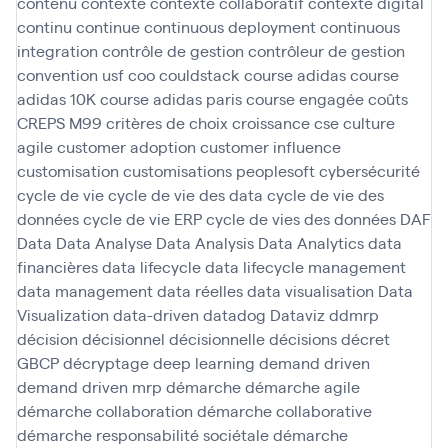
contenu
contexte
contexte collaboratif
contexte digital
continu
continue
continuous deployment
continuous
integration
contrôle de gestion
contrôleur de gestion
convention usf
coo
couldstack
course adidas
course
adidas 10K
course adidas paris
course engagée
coûts
CREPS M99
critères de choix
croissance
cse
culture
agile
customer adoption
customer influence
customisation
customisations peoplesoft
cybersécurité
cycle de vie
cycle de vie des data
cycle de vie des
données
cycle de vie ERP
cycle de vies des données
DAF
Data
Data Analyse
Data Analysis
Data Analytics
data
financières
data lifecycle
data lifecycle management
data management
data réelles
data visualisation
Data
Visualization
data-driven
datadog
Dataviz
ddmrp
décision
décisionnel
décisionnelle
décisions
décret
GBCP
décryptage
deep learning
demand driven
demand driven mrp
démarche
démarche agile
démarche collaboration
démarche collaborative
démarche responsabilité sociétale
démarche