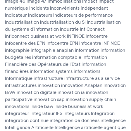
image 46
image 47
immobilisations
impact
impact
numérique
incidents
inconvénients
indépendant
indicateur
indicateurs
indicateurs de performance
industrialisation
industrialisation du SI
industrialisation
du système d'information
industrie
InfiConnect
inficonnect business at work
INFINOE
infocentre
infocentre des EPN
infocentre EPN
infocentre INFINOE
infographie
infographie anaplan
information
information
budgétaires
information comptable
Information
Financière des Opérateurs de l'Etat
information
financières
information systems
informations
Informatique
infrastructure
infrastructure as a service
infrastructures
innovation
innovation Anaplan
Innovation
BAW
innovation digitale
innovation ia
innovation
participative
innovation sap
innovation supply chain
innovations
inside baw
inside business at work
intégrateur
intégrateur IFS
intégrateurs
Intégration
intégration continue
intégration de données
intelligence
Intelligence Artificielle
Intelligence artificielle agentique