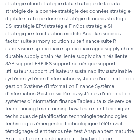
stratégie cloud
stratégie data
stratégie de la data
stratégie de la donnée
stratégie des données
stratégie
digitale
stratégie donnée
stratégie données
stratégie
DSI
stratégie EPM
stratégie FinOps
stratégie SI
stratégique
structuration modèle Anaplan
success
factor
suite armony solution
suite finance
suite RH
supervision
supply chain
supply chain agile
supply chain
durable
supply chain résiliente
supply chain résiliente
SAP
support ERP IFS
support numérique
support
utilisateur
support utilisateurs
sustainability
sustainable
système
système d'information
système d'information de
gestion
Système d'Information Finance
Système
d'Information Gestion
systèmes
systèmes d'information
systèmes d'information finance
Tableau
taux de service
team running
team running baw
team spirit
technique
techniques de planification
technologie
technologies
technologies émergentes
technologique
télétravail
témoignage client
temps réel
test Anaplan
test maturité
Anaplan
tierce maintenance applicative
tierce