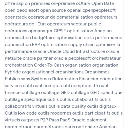
offre sap
on premises
on-premise
oOtary
Open Data
open peoplesoft
open source
openai
openpeoplesoft
openstack
opérateur de dématérialisation
opérateurs
opérateurs de l'Etat
opérateurs secteur public
opérations
opmanager
OPSIF
optimisation Anaplan
optimisation budgétaire
optimisation de la performance
optimisation ERP
optimisation supply chain
optimiser la
performance
oracle
Oracle Cloud Infrastructure
oracle
netsuite
oracle partner
oracle peoplesoft
orchestrateur
orchestration
Order-To-Cash
organisation
organisation
hybride
organisationnel
organisations
Organismes
Publics sans Système d’Information Financier
orientation
services
outil
outil compta
outil comptabilité
outil
finance
outillage
outillage GED
outillage GED spécifique
outillage spécifique
outils
outils collaboratifs
outils
collaboratifs virtuels
outils data quality
outils digitaux
Outils low code
outils modernes
outils participatifs
outils
virtuels
outposts
P2P
Paas
PaaS Oracle
paiement
paramétrage
paramétrages
paris
partenaire Anaplan