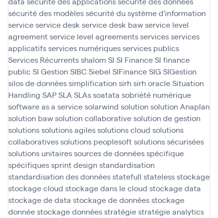
data
sécurité des applications
sécurité des données
sécurité des modèles
sécurité du système d'information
service
service desk
service desk baw
service level
agreement
service level agreements
services
services
applicatifs
services numériques
services publics
Services Récurrents
shalom
SI
SI Finance
SI finance
public
SI Gestion
SIBC
Siebel
SIFinance
SIG
SIGestion
silos de données
simplification
sirh
sirh oracle
Situation
Handling SAP
SLA
SLAs
soatata
sobriété numérique
software as a service
solarwind
solution
solution Anaplan
solution baw
solution collaborative
solution de gestion
solutions
solutions agiles
solutions cloud
solutions
collaboratives
solutions peoplesoft
solutions sécurisées
solutions unitaires
sources de données
spécifique
spécifiques
sprint design
standardisation
standardisation des données
statefull
stateless
stockage
stockage cloud
stockage dans le cloud
stockage data
stockage de data
stockage de données
stockage
donnée
stockage données
stratégie
stratégie analytics