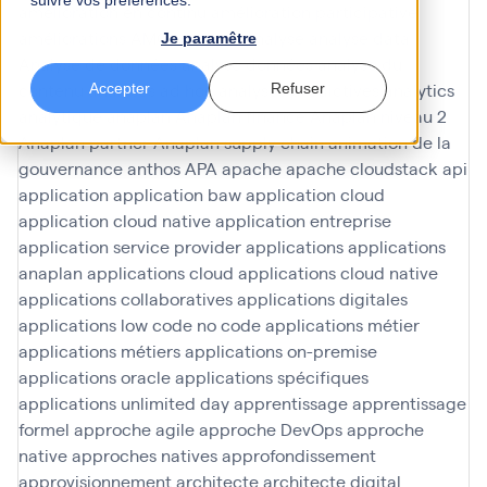
suivre vos préférences.
amélioration en continu
amélioration participative
améliorations
AMOA Infinoé
analyse
analyse data
Je paramêtre
Analyse de données
analyse données
analyse du
contenu
analyses ad hoc
analyses predictives
analytics
Accepter
Refuser
analytique
anaplan
Anaplan finance
Anaplan niveau 2
Anaplan partner
Anaplan supply chain
animation de la
gouvernance
anthos
APA
apache
apache cloudstack
api
application
application baw
application cloud
application cloud native
application entreprise
application service provider
applications
applications
anaplan
applications cloud
applications cloud native
applications collaboratives
applications digitales
applications low code no code
applications métier
applications métiers
applications on-premise
applications oracle
applications spécifiques
applications unlimited day
apprentissage
apprentissage
formel
approche agile
approche DevOps
approche
native
approches natives
approfondissement
approvisionnement
architecte
architecte digital