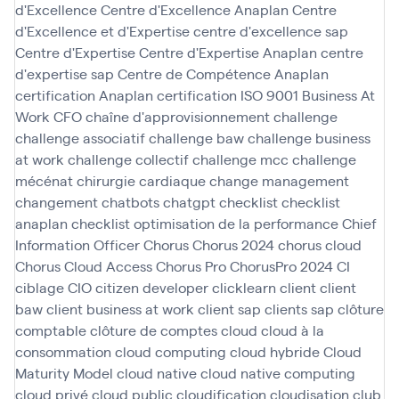
d'Excellence
Centre d'Excellence Anaplan
Centre
d'Excellence et d'Expertise
centre d'excellence sap
Centre d'Expertise
Centre d'Expertise Anaplan
centre
d'expertise sap
Centre de Compétence Anaplan
certification Anaplan
certification ISO 9001 Business At
Work
CFO
chaîne d'approvisionnement
challenge
challenge associatif
challenge baw
challenge business
at work
challenge collectif
challenge mcc
challenge
mécénat chirurgie cardiaque
change management
changement
chatbots
chatgpt
checklist
checklist
anaplan
checklist optimisation de la performance
Chief
Information Officer
Chorus
Chorus 2024
chorus cloud
Chorus Cloud Access
Chorus Pro
ChorusPro 2024
CI
ciblage
CIO
citizen developer
clicklearn
client
client
baw
client business at work
client sap
clients sap
clôture
comptable
clôture de comptes
cloud
cloud à la
consommation
cloud computing
cloud hybride
Cloud
Maturity Model
cloud native
cloud native computing
cloud privé
cloud public
cloudification
cloudisation
club