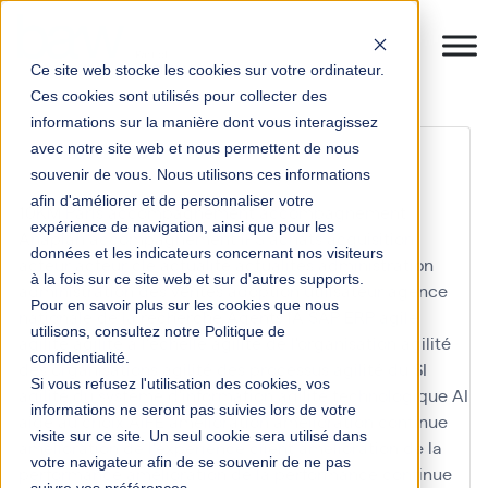
Ce site web stocke les cookies sur votre ordinateur.
Ces cookies sont utilisés pour collecter des
informations sur la manière dont vous interagissez
distribution
avec notre site web et nous permettent de nous
souvenir de vous. Nous utilisons ces informations
afin d'améliorer et de personnaliser votre
10KM Paris
accompagnement
accompagnement
expérience de navigation, ainsi que pour les
Anaplan
accompagnement IFS
achats
acquisition
données et les indicateurs concernant nos visiteurs
acteur
acteur clé
actualité
actualités
administration
à la fois sur ce site web et sur d'autres supports.
administration des ventes
adoption utilisateur
agence
Pour en savoir plus sur les cookies que nous
nationale de la recherche
Agents IA SAP ERP
agile
utilisons, consultez notre Politique de
agilité
agilité à l'échelle
agilité de l'organisation
agilité
confidentialité.
des organisations
agilité des processus
agilité du SI
Si vous refusez l'utilisation des cookies, vos
agilité du système d'information
agilité technologique
AI
informations ne seront pas suivies lors de votre
aide au choix
AIFE
amélioration
amélioration continue
visite sur ce site. Un seul cookie sera utilisé dans
amélioration de l'expérience client
amélioration de la
votre navigateur afin de se souvenir de ne pas
performance
amélioration de la performance continue