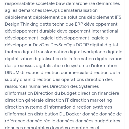
responsabilité sociétale baw
démarche rse
démarchés
agiles
démarches DevOps
dématérialisation
déploiement
déploiement de solutions
déploiement IFS
Design Thinking
dette technique ERP
développement
développement durable
developpement international
développement logiciel
développement logiciels
développeur
DevOps
DevSecOps
DGFiP
digital
digital
factory
digital transformation
digital workplace
digitale
digitalisation
digitalisation de la formation
digitalisation
des processus
digitalisation du système d'information
DINUM
direction
direction commerciale
direction de la
supply chain
direction des opérations
direction des
ressources humaines
Direction des Systèmes
d'Information
Direction du budget
direction financière
direction générale
direction IT
direction marketing
direction système d'information
direction systèmes
d'information
distribution
DL
Docker
donnée
donnée de
référence
donnée réelle
données
données budgétaires
données comptables
données comptables et