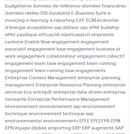
budgétaires
données de référence
données financières
données réelles
DSI
durabilité
E-Business Suite
e-
invoicing
e-learning
e-reporting
EAF
ECM
économie
d'énergie
écosystème sap
éditeur sap
effet bullwhip
effet pastèque
efficacité
elasticsearch
empreinte
carbone
Enable Now
engagement
engagement
associatif
engagement baw
engagement business at
work
engagement collaborateur
engagement collectif
engagement team baw
engagement team running
engagement team running baw
engagements
Enterprise Content Management
enterprise planning
management
Enterprise Ressource Planning
enterprise
services bus
entrepôt
entreprise data driven
entreprise
innovante
Entreprise Performance Management
environnement
environnement sap
environnement
technique
environnement technique sap
environnemental
environnements
EPLE
EPLEFPA
EPM
EPN
équipe dédiée
ereporting
ERP
ERP augmenté SAP