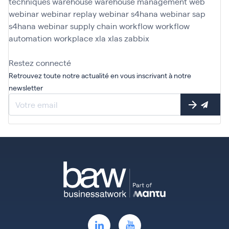
techniques
warehouse
warehouse management
web
webinar
webinar replay
webinar s4hana
webinar sap
s4hana
webinar supply chain
workflow
workflow
automation
workplace
xla
xlas
zabbix
Restez connecté
Retrouvez toute notre actualité en vous inscrivant à notre
newsletter