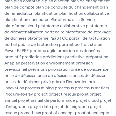
plan
plan comptable
plan d'action
plan de changement
plan de compte
plan de conduite du changement
plan
de remédiation
planification
planification collaborative
planification connectée
Plateforme as a Service
plateforme cloud
plateforme collaborative
plateforme
de dématérialisation partenaire
plateforme de stockage
de données
plateforme PaaS
POC
portail de facturation
portail public de facturation
portrait
portrait shalom
Power Bi
PPF
pratique agile
précision des données
prédictif
prediction
prédictions
predictive
préparation
Anaplan
préservation environnement
prévision
prévisionnel
prévisions
priorisation
prise de conscience
prise de décision
prise de décisions
prises de décision
prises de décisions
privé
prix de l'innovation
prix
innovation
process mining
processus
processus métiers
Procure-to-Pay
project
project rescue
projet
projet
annuel
projet annuel de performance
projet cloud
projet
d'intégration
projet data
projet de migration
projet
rescue
prometheus
proof of concept
proof of concepts