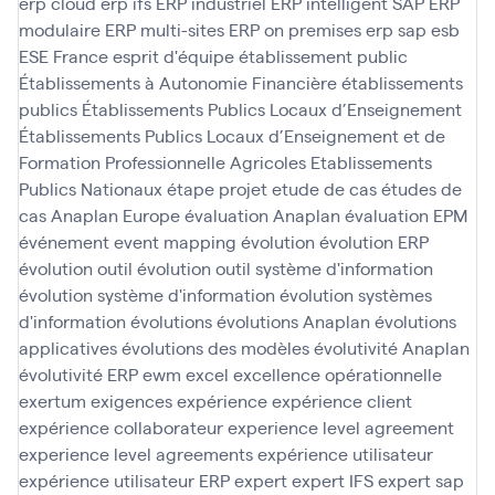
erp cloud
erp ifs
ERP industriel
ERP intelligent SAP
ERP
modulaire
ERP multi-sites
ERP on premises
erp sap
esb
ESE France
esprit d'équipe
établissement public
Établissements à Autonomie Financière
établissements
publics
Établissements Publics Locaux d’Enseignement
Établissements Publics Locaux d’Enseignement et de
Formation Professionnelle Agricoles
Etablissements
Publics Nationaux
étape projet
etude de cas
études de
cas Anaplan
Europe
évaluation Anaplan
évaluation EPM
événement
event mapping
évolution
évolution ERP
évolution outil
évolution outil système d'information
évolution système d'information
évolution systèmes
d'information
évolutions
évolutions Anaplan
évolutions
applicatives
évolutions des modèles
évolutivité Anaplan
évolutivité ERP
ewm
excel
excellence opérationnelle
exertum
exigences
expérience
expérience client
expérience collaborateur
experience level agreement
experience level agreements
expérience utilisateur
expérience utilisateur ERP
expert
expert IFS
expert sap