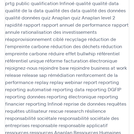
prtg
public
qualification Infinoé
qualité
qualité data
qualité de la data
qualité des data
qualité des données
qualité données
quiz Anaplan
quiz Anaplan level 2
rapidité
rapport
rapport annuel de performance
rapport
annule
rationalisation des investissements
réapprovisionnement ciblé
recyclage
réduction de
l'empreinte carbone
réduction des déchets
réduction
empreinte carbone
réduire effet bullwhip
référentiel
référentiel unique
réforme facturation électronique
rejoignez-nous
rejoindre baw
rejoindre business at work
release
release sap
rémédiation
renforcement de la
performance
replay
replay webinar
report
reporting
reporting automatisé
reporting data
reporting DGFIP
reporting données
reporting électronique
reporting
financier
reporting Infinoé
reprise de données
requêtes
requêtes utilisateur
rescue
research
résilience
responsabilité sociétale
responsabilité sociétale des
entreprises
responsable
responsable applicatif
ressources
ressources Anaplan
Ressources Humaines