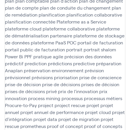
plan
plan comptable
plan d'action
plan de changement
plan de compte
plan de conduite du changement
plan
de remédiation
planification
planification collaborative
planification connectée
Plateforme as a Service
plateforme cloud
plateforme collaborative
plateforme
de dématérialisation partenaire
plateforme de stockage
de données
plateforme PaaS
POC
portail de facturation
portail public de facturation
portrait
portrait shalom
Power Bi
PPF
pratique agile
précision des données
prédictif
prediction
prédictions
predictive
préparation
Anaplan
préservation environnement
prévision
prévisionnel
prévisions
priorisation
prise de conscience
prise de décision
prise de décisions
prises de décision
prises de décisions
privé
prix de l'innovation
prix
innovation
process mining
processus
processus métiers
Procure-to-Pay
project
project rescue
projet
projet
annuel
projet annuel de performance
projet cloud
projet
d'intégration
projet data
projet de migration
projet
rescue
prometheus
proof of concept
proof of concepts