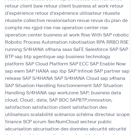
retour client baw
retour client business at work
retour
d'expérience
retour d'expérience utilisateur
réussite
réussite collective
revalorisation
revue
revue du plan de
compte
rex
rgpd
rise
rise operation center
rise
operation center business at work
Rise With SAP
robotic
Robotic Process Automation
robotisation
RPA
RRBO
RSE
running
S/4HANA
s4hana
saas
SaFE
Salesforce
SAP
SAP
BTP
sap btp agentique
sap business technology
platform
SAP Cloud Platform
SAP ECC
SAP Enable Now
sap ewm
SAP HANA
sap ibp
SAP Infinoé
SAP partner
sap
release
SAP S/4HANA
SAP S/4HANA Cloud
sap s4hana
SAP Situation Handling fonctionnement
SAP Situation
Handling S/4HANA
sap workzone
SAP; business data
cloud; Cloud ; data; SAP BDC
SAPBTP;innovation;
satisfaction
satisfaction client
satisfaction des
utilisateurs
scalabilité
scénarios
schéma directeur
scope
finance
SCP
scrum
SecNumCloud
secteur public
sécurisation
sécurisation des données
sécurité
sécurité