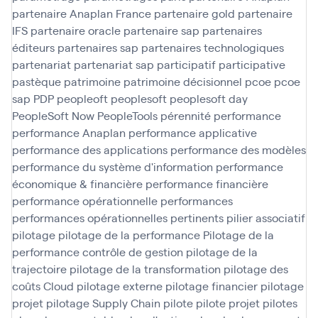
partenaire Anaplan France
partenaire gold
partenaire
IFS
partenaire oracle
partenaire sap
partenaires
éditeurs
partenaires sap
partenaires technologiques
partenariat
partenariat sap
participatif
participative
pastèque
patrimoine
patrimoine décisionnel
pcoe
pcoe
sap
PDP
peopleoft
peoplesoft
peoplesoft day
PeopleSoft Now
PeopleTools
pérennité
performance
performance Anaplan
performance applicative
performance des applications
performance des modèles
performance du système d'information
performance
économique & financière
performance financière
performance opérationnelle
performances
performances opérationnelles
pertinents
pilier associatif
pilotage
pilotage de la performance
Pilotage de la
performance contrôle de gestion
pilotage de la
trajectoire
pilotage de la transformation
pilotage des
coûts Cloud
pilotage externe
pilotage financier
pilotage
projet
pilotage Supply Chain
pilote
pilote projet
pilotes