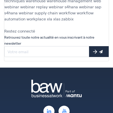
techniques
warehouse
warehouse management
web
webinar
webinar replay
webinar s4hana
webinar sap
s4hana
webinar supply chain
workflow
workflow
automation
workplace
xla
xlas
zabbix
Restez connecté
Retrouvez toute notre actualité en vous inscrivant à notre
newsletter