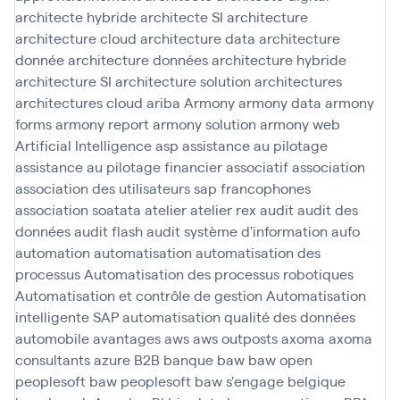
architecte hybride
architecte SI
architecture
architecture cloud
architecture data
architecture
donnée
architecture données
architecture hybride
architecture SI
architecture solution
architectures
architectures cloud
ariba
Armony
armony data
armony
forms
armony report
armony solution
armony web
Artificial Intelligence
asp
assistance au pilotage
assistance au pilotage financier
associatif
association
association des utilisateurs sap francophones
association soatata
atelier
atelier rex
audit
audit des
données
audit flash
audit système d'information
aufo
automation
automatisation
automatisation des
processus
Automatisation des processus robotiques
Automatisation et contrôle de gestion
Automatisation
intelligente SAP
automatisation qualité des données
automobile
avantages
aws
aws outposts
axoma
axoma
consultants
azure
B2B
banque
baw
baw open
peoplesoft
baw peoplesoft
baw s'engage
belgique