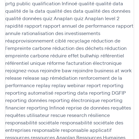
prtg
public
qualification Infinoé
qualité
qualité data
qualité de la data
qualité des data
qualité des données
qualité données
quiz Anaplan
quiz Anaplan level 2
rapidité
rapport
rapport annuel de performance
rapport
annule
rationalisation des investissements
réapprovisionnement ciblé
recyclage
réduction de
l'empreinte carbone
réduction des déchets
réduction
empreinte carbone
réduire effet bullwhip
référentiel
référentiel unique
réforme facturation électronique
rejoignez-nous
rejoindre baw
rejoindre business at work
release
release sap
rémédiation
renforcement de la
performance
replay
replay webinar
report
reporting
reporting automatisé
reporting data
reporting DGFIP
reporting données
reporting électronique
reporting
financier
reporting Infinoé
reprise de données
requêtes
requêtes utilisateur
rescue
research
résilience
responsabilité sociétale
responsabilité sociétale des
entreprises
responsable
responsable applicatif
ressources
ressources Anaplan
Ressources Humaines