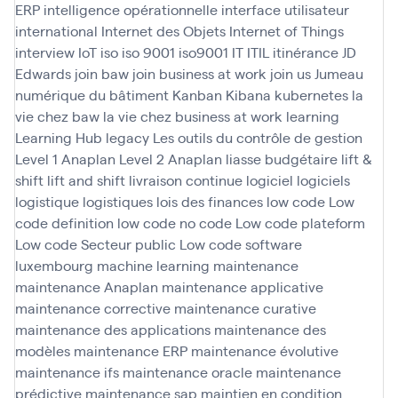
ERP
intelligence opérationnelle
interface utilisateur
international
Internet des Objets
Internet of Things
interview
IoT
iso
iso 9001
iso9001
IT
ITIL
itinérance
JD
Edwards
join baw
join business at work
join us
Jumeau
numérique du bâtiment
Kanban
Kibana
kubernetes
la
vie chez baw
la vie chez business at work
learning
Learning Hub
legacy
Les outils du contrôle de gestion
Level 1 Anaplan
Level 2 Anaplan
liasse budgétaire
lift &
shift
lift and shift
livraison continue
logiciel
logiciels
logistique
logistiques
lois des finances
low code
Low
code definition
low code no code
Low code plateform
Low code Secteur public
Low code software
luxembourg
machine learning
maintenance
maintenance Anaplan
maintenance applicative
maintenance corrective
maintenance curative
maintenance des applications
maintenance des
modèles
maintenance ERP
maintenance évolutive
maintenance ifs
maintenance oracle
maintenance
prédictive
maintenance sap
maintien en condition