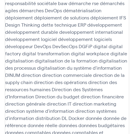
responsabilité sociétale baw
démarche rse
démarchés
agiles
démarches DevOps
dématérialisation
déploiement
déploiement de solutions
déploiement IFS
Design Thinking
dette technique ERP
développement
développement durable
developpement international
développement logiciel
développement logiciels
développeur
DevOps
DevSecOps
DGFiP
digital
digital
factory
digital transformation
digital workplace
digitale
digitalisation
digitalisation de la formation
digitalisation
des processus
digitalisation du système d'information
DINUM
direction
direction commerciale
direction de la
supply chain
direction des opérations
direction des
ressources humaines
Direction des Systèmes
d'Information
Direction du budget
direction financière
direction générale
direction IT
direction marketing
direction système d'information
direction systèmes
d'information
distribution
DL
Docker
donnée
donnée de
référence
donnée réelle
données
données budgétaires
données comptables
données comptables et