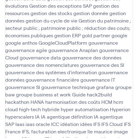
évolutions
Gestion des exceptions SAP
gestion des
ressources
gestion des stocks
gestion donnée
gestion
données
gestion du cycle de vie
Gestion du patrimoine ;
secteur public ; patrimoine public ; réduction des couts;
économies publiques
gestion ERP
gold partner
google
google anthos
GoogleCloudPlatform
gouvernance
gouvernance agile
gouvernance Anaplan
gouvernance
Cloud
gouvernance data
gouvernance des données
gouvernance des nomenclatures
gouvernance des SI
gouvernance des systèmes d'information
gouvernance
données
gouvernance financière
gouvernance IT
gouvernance SI
gouvernance technique
grafana
groupe
baw
groupe business at work
Guide
hack2build
hackathon
HANA
harmonisation des coûts
HCM
hcm
cloud
high-tech
hybride
hyper automatisation
Hyperion
hyperscalers
IA
IA agentique définition
IA agentique
SAP
Iaas
iaas oracle
ICC
idéation
idées
IFS
IFS Cloud
IFS
France
IFS; facturation electronique
île maurice
image