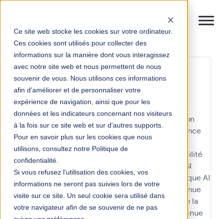
Ce site web stocke les cookies sur votre ordinateur.
Ces cookies sont utilisés pour collecter des
informations sur la manière dont vous interagissez
ERP multi-sites
avec notre site web et nous permettent de nous
souvenir de vous. Nous utilisons ces informations
afin d'améliorer et de personnaliser votre
10KM Paris
accompagnement
accompagnement
expérience de navigation, ainsi que pour les
Anaplan
accompagnement IFS
achats
acquisition
données et les indicateurs concernant nos visiteurs
acteur
acteur clé
actualité
actualités
administration
à la fois sur ce site web et sur d'autres supports.
administration des ventes
adoption utilisateur
agence
Pour en savoir plus sur les cookies que nous
nationale de la recherche
Agents IA SAP ERP
agile
utilisons, consultez notre Politique de
agilité
agilité à l'échelle
agilité de l'organisation
agilité
confidentialité.
des organisations
agilité des processus
agilité du SI
Si vous refusez l'utilisation des cookies, vos
agilité du système d'information
agilité technologique
AI
informations ne seront pas suivies lors de votre
aide au choix
AIFE
amélioration
amélioration continue
visite sur ce site. Un seul cookie sera utilisé dans
amélioration de l'expérience client
amélioration de la
votre navigateur afin de se souvenir de ne pas
performance
amélioration de la performance continue