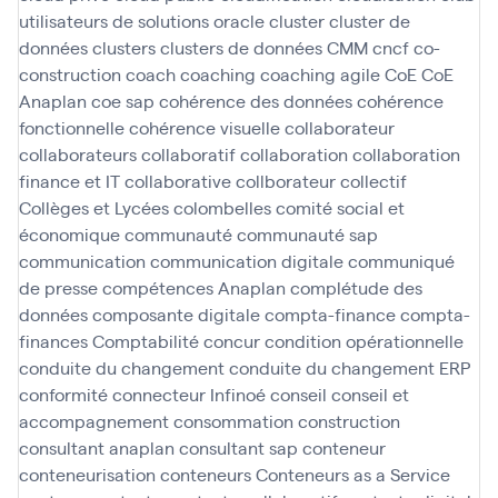
utilisateurs de solutions oracle
cluster
cluster de
données
clusters
clusters de données
CMM
cncf
co-
construction
coach
coaching
coaching agile
CoE
CoE
Anaplan
coe sap
cohérence des données
cohérence
fonctionnelle
cohérence visuelle
collaborateur
collaborateurs
collaboratif
collaboration
collaboration
finance et IT
collaborative
collborateur
collectif
Collèges et Lycées
colombelles
comité social et
économique
communauté
communauté sap
communication
communication digitale
communiqué
de presse
compétences Anaplan
complétude des
données
composante digitale
compta-finance
compta-
finances
Comptabilité
concur
condition opérationnelle
conduite du changement
conduite du changement ERP
conformité
connecteur Infinoé
conseil
conseil et
accompagnement
consommation
construction
consultant anaplan
consultant sap
conteneur
conteneurisation
conteneurs
Conteneurs as a Service