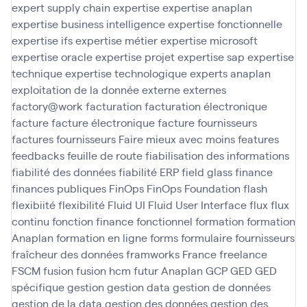
expert supply chain
expertise
expertise anaplan
expertise business intelligence
expertise fonctionnelle
expertise ifs
expertise métier
expertise microsoft
expertise oracle
expertise projet
expertise sap
expertise
technique
expertise technologique
experts anaplan
exploitation de la donnée
externe
externes
factory@work
facturation
facturation électronique
facture
facture électronique
facture fournisseurs
factures fournisseurs
Faire mieux avec moins
features
feedbacks
feuille de route
fiabilisation des informations
fiabilité des données
fiabilité ERP
field glass
finance
finances publiques
FinOps
FinOps Foundation
flash
flexibiité
flexibilité
Fluid UI
Fluid User Interface
flux
flux
continu
fonction finance
fonctionnel
formation
formation
Anaplan
formation en ligne
forms
formulaire
fournisseurs
fraîcheur des données
framworks
France
freelance
FSCM
fusion
fusion hcm
futur Anaplan
GCP
GED
GED
spécifique
gestion
gestion data
gestion de données
gestion de la data
gestion des données
gestion des