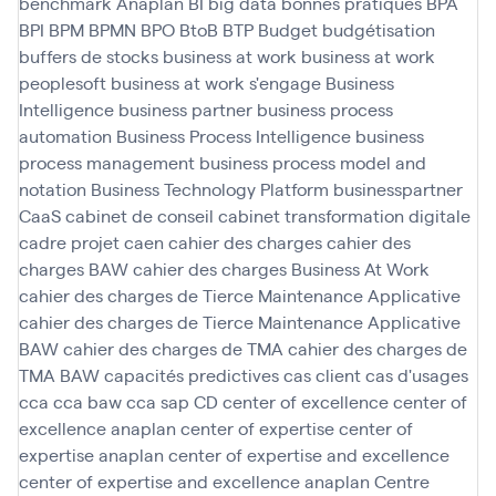
benchmark Anaplan
BI
big data
bonnes pratiques
BPA
BPI
BPM
BPMN
BPO
BtoB
BTP
Budget
budgétisation
buffers de stocks
business at work
business at work
peoplesoft
business at work s'engage
Business
Intelligence
business partner
business process
automation
Business Process Intelligence
business
process management
business process model and
notation
Business Technology Platform
businesspartner
CaaS
cabinet de conseil
cabinet transformation digitale
cadre projet
caen
cahier des charges
cahier des
charges BAW
cahier des charges Business At Work
cahier des charges de Tierce Maintenance Applicative
cahier des charges de Tierce Maintenance Applicative
BAW
cahier des charges de TMA
cahier des charges de
TMA BAW
capacités predictives
cas client
cas d'usages
cca
cca baw
cca sap
CD
center of excellence
center of
excellence anaplan
center of expertise
center of
expertise anaplan
center of expertise and excellence
center of expertise and excellence anaplan
Centre