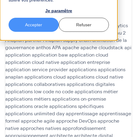
suivre vos préférences.
amélioration en continu
amélioration participative
améliorations
AMOA Infinoé
analyse
analyse data
Je paramêtre
Analyse de données
analyse données
analyse du
contenu
analyses ad hoc
analyses predictives
analytics
Accepter
Refuser
analytique
anaplan
Anaplan finance
Anaplan niveau 2
Anaplan partner
Anaplan supply chain
animation de la
gouvernance
anthos
APA
apache
apache cloudstack
api
application
application baw
application cloud
application cloud native
application entreprise
application service provider
applications
applications
anaplan
applications cloud
applications cloud native
applications collaboratives
applications digitales
applications low code no code
applications métier
applications métiers
applications on-premise
applications oracle
applications spécifiques
applications unlimited day
apprentissage
apprentissage
formel
approche agile
approche DevOps
approche
native
approches natives
approfondissement
approvisionnement
architecte
architecte digital