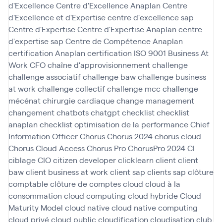
d'Excellence
Centre d'Excellence Anaplan
Centre
d'Excellence et d'Expertise
centre d'excellence sap
Centre d'Expertise
Centre d'Expertise Anaplan
centre
d'expertise sap
Centre de Compétence Anaplan
certification Anaplan
certification ISO 9001 Business At
Work
CFO
chaîne d'approvisionnement
challenge
challenge associatif
challenge baw
challenge business
at work
challenge collectif
challenge mcc
challenge
mécénat chirurgie cardiaque
change management
changement
chatbots
chatgpt
checklist
checklist
anaplan
checklist optimisation de la performance
Chief
Information Officer
Chorus
Chorus 2024
chorus cloud
Chorus Cloud Access
Chorus Pro
ChorusPro 2024
CI
ciblage
CIO
citizen developer
clicklearn
client
client
baw
client business at work
client sap
clients sap
clôture
comptable
clôture de comptes
cloud
cloud à la
consommation
cloud computing
cloud hybride
Cloud
Maturity Model
cloud native
cloud native computing
cloud privé
cloud public
cloudification
cloudisation
club