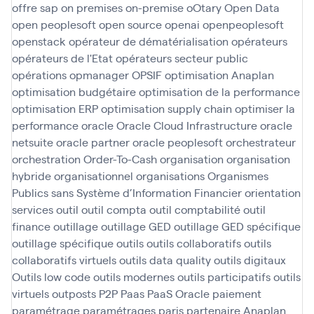
offre sap
on premises
on-premise
oOtary
Open Data
open peoplesoft
open source
openai
openpeoplesoft
openstack
opérateur de dématérialisation
opérateurs
opérateurs de l'Etat
opérateurs secteur public
opérations
opmanager
OPSIF
optimisation Anaplan
optimisation budgétaire
optimisation de la performance
optimisation ERP
optimisation supply chain
optimiser la
performance
oracle
Oracle Cloud Infrastructure
oracle
netsuite
oracle partner
oracle peoplesoft
orchestrateur
orchestration
Order-To-Cash
organisation
organisation
hybride
organisationnel
organisations
Organismes
Publics sans Système d’Information Financier
orientation
services
outil
outil compta
outil comptabilité
outil
finance
outillage
outillage GED
outillage GED spécifique
outillage spécifique
outils
outils collaboratifs
outils
collaboratifs virtuels
outils data quality
outils digitaux
Outils low code
outils modernes
outils participatifs
outils
virtuels
outposts
P2P
Paas
PaaS Oracle
paiement
paramétrage
paramétrages
paris
partenaire Anaplan