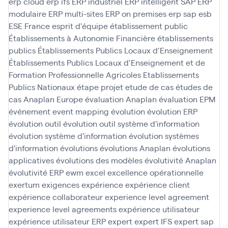
erp cloud
erp ifs
ERP industriel
ERP intelligent SAP
ERP
modulaire
ERP multi-sites
ERP on premises
erp sap
esb
ESE France
esprit d'équipe
établissement public
Établissements à Autonomie Financière
établissements
publics
Établissements Publics Locaux d’Enseignement
Établissements Publics Locaux d’Enseignement et de
Formation Professionnelle Agricoles
Etablissements
Publics Nationaux
étape projet
etude de cas
études de
cas Anaplan
Europe
évaluation Anaplan
évaluation EPM
événement
event mapping
évolution
évolution ERP
évolution outil
évolution outil système d'information
évolution système d'information
évolution systèmes
d'information
évolutions
évolutions Anaplan
évolutions
applicatives
évolutions des modèles
évolutivité Anaplan
évolutivité ERP
ewm
excel
excellence opérationnelle
exertum
exigences
expérience
expérience client
expérience collaborateur
experience level agreement
experience level agreements
expérience utilisateur
expérience utilisateur ERP
expert
expert IFS
expert sap