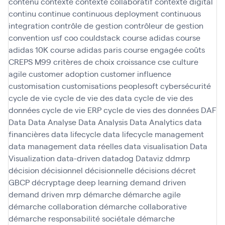
contenu
contexte
contexte collaboratif
contexte digital
continu
continue
continuous deployment
continuous
integration
contrôle de gestion
contrôleur de gestion
convention usf
coo
couldstack
course adidas
course
adidas 10K
course adidas paris
course engagée
coûts
CREPS M99
critères de choix
croissance
cse
culture
agile
customer adoption
customer influence
customisation
customisations peoplesoft
cybersécurité
cycle de vie
cycle de vie des data
cycle de vie des
données
cycle de vie ERP
cycle de vies des données
DAF
Data
Data Analyse
Data Analysis
Data Analytics
data
financières
data lifecycle
data lifecycle management
data management
data réelles
data visualisation
Data
Visualization
data-driven
datadog
Dataviz
ddmrp
décision
décisionnel
décisionnelle
décisions
décret
GBCP
décryptage
deep learning
demand driven
demand driven mrp
démarche
démarche agile
démarche collaboration
démarche collaborative
démarche responsabilité sociétale
démarche