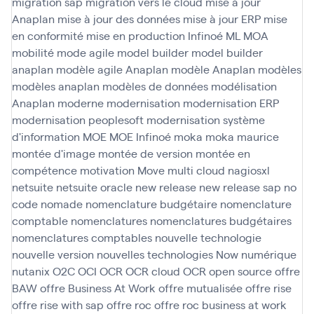
migration sap
migration vers le cloud
mise à jour
Anaplan
mise à jour des données
mise à jour ERP
mise
en conformité
mise en production Infinoé
ML
MOA
mobilité
mode agile
model builder
model builder
anaplan
modèle agile Anaplan
modèle Anaplan
modèles
modèles anaplan
modèles de données
modélisation
Anaplan
moderne
modernisation
modernisation ERP
modernisation peoplesoft
modernisation système
d'information
MOE
MOE Infinoé
moka
moka maurice
montée d'image
montée de version
montée en
compétence
motivation
Move
multi cloud
nagiosxl
netsuite
netsuite oracle
new release
new release sap
no
code
nomade
nomenclature budgétaire
nomenclature
comptable
nomenclatures
nomenclatures budgétaires
nomenclatures comptables
nouvelle technologie
nouvelle version
nouvelles technologies
Now
numérique
nutanix
O2C
OCI
OCR
OCR cloud
OCR open source
offre
BAW
offre Business At Work
offre mutualisée
offre rise
offre rise with sap
offre roc
offre roc business at work