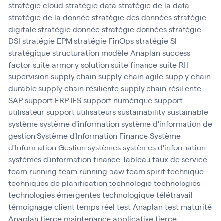
stratégie cloud
stratégie data
stratégie de la data
stratégie de la donnée
stratégie des données
stratégie
digitale
stratégie donnée
stratégie données
stratégie
DSI
stratégie EPM
stratégie FinOps
stratégie SI
stratégique
structuration modèle Anaplan
success
factor
suite armony solution
suite finance
suite RH
supervision
supply chain
supply chain agile
supply chain
durable
supply chain résiliente
supply chain résiliente
SAP
support ERP IFS
support numérique
support
utilisateur
support utilisateurs
sustainability
sustainable
système
système d'information
système d'information de
gestion
Système d'Information Finance
Système
d'Information Gestion
systèmes
systèmes d'information
systèmes d'information finance
Tableau
taux de service
team running
team running baw
team spirit
technique
techniques de planification
technologie
technologies
technologies émergentes
technologique
télétravail
témoignage client
temps réel
test Anaplan
test maturité
Anaplan
tierce maintenance applicative
tierce