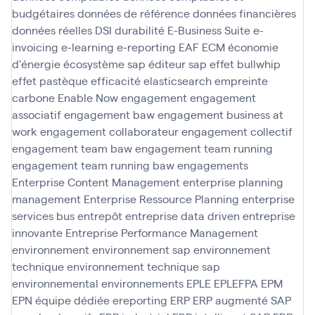
budgétaires
données de référence
données financières
données réelles
DSI
durabilité
E-Business Suite
e-
invoicing
e-learning
e-reporting
EAF
ECM
économie
d'énergie
écosystème sap
éditeur sap
effet bullwhip
effet pastèque
efficacité
elasticsearch
empreinte
carbone
Enable Now
engagement
engagement
associatif
engagement baw
engagement business at
work
engagement collaborateur
engagement collectif
engagement team baw
engagement team running
engagement team running baw
engagements
Enterprise Content Management
enterprise planning
management
Enterprise Ressource Planning
enterprise
services bus
entrepôt
entreprise data driven
entreprise
innovante
Entreprise Performance Management
environnement
environnement sap
environnement
technique
environnement technique sap
environnemental
environnements
EPLE
EPLEFPA
EPM
EPN
équipe dédiée
ereporting
ERP
ERP augmenté SAP