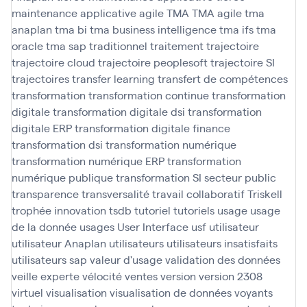
maintenance applicative agile
TMA
TMA agile
tma
anaplan
tma bi
tma business intelligence
tma ifs
tma
oracle
tma sap
traditionnel
traitement
trajectoire
trajectoire cloud
trajectoire peoplesoft
trajectoire SI
trajectoires
transfer learning
transfert de compétences
transformation
transformation continue
transformation
digitale
transformation digitale dsi
transformation
digitale ERP
transformation digitale finance
transformation dsi
transformation numérique
transformation numérique ERP
transformation
numérique publique
transformation SI secteur public
transparence
transversalité
travail collaboratif
Triskell
trophée innovation
tsdb
tutoriel
tutoriels
usage
usage
de la donnée
usages
User Interface
usf
utilisateur
utilisateur Anaplan
utilisateurs
utilisateurs insatisfaits
utilisateurs sap
valeur d'usage
validation des données
veille experte
vélocité
ventes
version
version 2308
virtuel
visualisation
visualisation de données
voyants