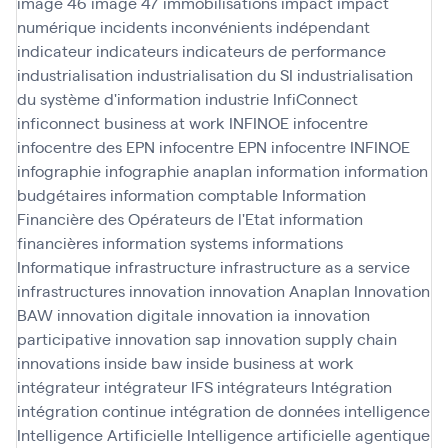
image 46
image 47
immobilisations
impact
impact
numérique
incidents
inconvénients
indépendant
indicateur
indicateurs
indicateurs de performance
industrialisation
industrialisation du SI
industrialisation
du système d'information
industrie
InfiConnect
inficonnect business at work
INFINOE
infocentre
infocentre des EPN
infocentre EPN
infocentre INFINOE
infographie
infographie anaplan
information
information
budgétaires
information comptable
Information
Financière des Opérateurs de l'Etat
information
financières
information systems
informations
Informatique
infrastructure
infrastructure as a service
infrastructures
innovation
innovation Anaplan
Innovation
BAW
innovation digitale
innovation ia
innovation
participative
innovation sap
innovation supply chain
innovations
inside baw
inside business at work
intégrateur
intégrateur IFS
intégrateurs
Intégration
intégration continue
intégration de données
intelligence
Intelligence Artificielle
Intelligence artificielle agentique