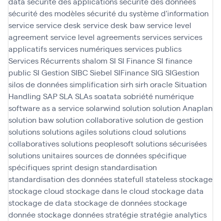
data
sécurité des applications
sécurité des données
sécurité des modèles
sécurité du système d'information
service
service desk
service desk baw
service level
agreement
service level agreements
services
services
applicatifs
services numériques
services publics
Services Récurrents
shalom
SI
SI Finance
SI finance
public
SI Gestion
SIBC
Siebel
SIFinance
SIG
SIGestion
silos de données
simplification
sirh
sirh oracle
Situation
Handling SAP
SLA
SLAs
soatata
sobriété numérique
software as a service
solarwind
solution
solution Anaplan
solution baw
solution collaborative
solution de gestion
solutions
solutions agiles
solutions cloud
solutions
collaboratives
solutions peoplesoft
solutions sécurisées
solutions unitaires
sources de données
spécifique
spécifiques
sprint design
standardisation
standardisation des données
statefull
stateless
stockage
stockage cloud
stockage dans le cloud
stockage data
stockage de data
stockage de données
stockage
donnée
stockage données
stratégie
stratégie analytics