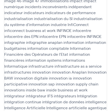
image 46
image 47
immobilisations
impact
impact
numérique
incidents
inconvénients
indépendant
indicateur
indicateurs
indicateurs de performance
industrialisation
industrialisation du SI
industrialisation
du système d'information
industrie
InfiConnect
inficonnect business at work
INFINOE
infocentre
infocentre des EPN
infocentre EPN
infocentre INFINOE
infographie
infographie anaplan
information
information
budgétaires
information comptable
Information
Financière des Opérateurs de l'Etat
information
financières
information systems
informations
Informatique
infrastructure
infrastructure as a service
infrastructures
innovation
innovation Anaplan
Innovation
BAW
innovation digitale
innovation ia
innovation
participative
innovation sap
innovation supply chain
innovations
inside baw
inside business at work
intégrateur
intégrateur IFS
intégrateurs
Intégration
intégration continue
intégration de données
intelligence
Intelligence Artificielle
Intelligence artificielle agentique