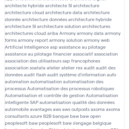
architecte hybride
architecte SI
architecture
architecture cloud
architecture data
architecture
donnée
architecture données
architecture hybride
architecture SI
architecture solution
architectures
architectures cloud
ariba
Armony
armony data
armony
forms
armony report
armony solution
armony web
Artificial Intelligence
asp
assistance au pilotage
assistance au pilotage financier
associatif
association
association des utilisateurs sap francophones
association soatata
atelier
atelier rex
audit
audit des
données
audit flash
audit système d'information
aufo
automation
automatisation
automatisation des
processus
Automatisation des processus robotiques
Automatisation et contrôle de gestion
Automatisation
intelligente SAP
automatisation qualité des données
automobile
avantages
aws
aws outposts
axoma
axoma
consultants
azure
B2B
banque
baw
baw open
peoplesoft
baw peoplesoft
baw s'engage
belgique