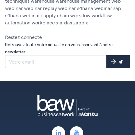
techniques
warehouse
warehouse management
web
webinar
webinar replay
webinar s4hana
webinar sap
s4hana
webinar supply chain
workflow
workflow
automation
workplace
xla
xlas
zabbix
Restez connecté
Retrouvez toute notre actualité en vous inscrivant à notre
newsletter