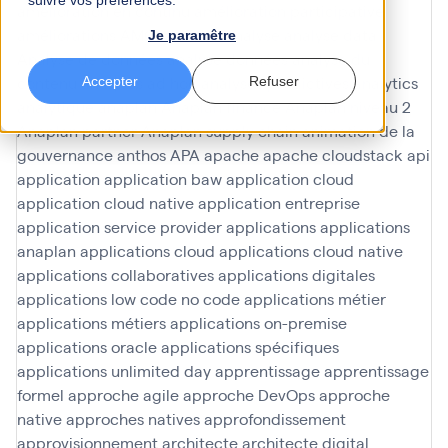
suivre vos préférences.
amélioration en continu
amélioration participative
améliorations
AMOA Infinoé
analyse
analyse data
Je paramêtre
Analyse de données
analyse données
analyse du
contenu
analyses ad hoc
analyses predictives
analytics
Accepter
Refuser
analytique
anaplan
Anaplan finance
Anaplan niveau 2
Anaplan partner
Anaplan supply chain
animation de la
gouvernance
anthos
APA
apache
apache cloudstack
api
application
application baw
application cloud
application cloud native
application entreprise
application service provider
applications
applications
anaplan
applications cloud
applications cloud native
applications collaboratives
applications digitales
applications low code no code
applications métier
applications métiers
applications on-premise
applications oracle
applications spécifiques
applications unlimited day
apprentissage
apprentissage
formel
approche agile
approche DevOps
approche
native
approches natives
approfondissement
approvisionnement
architecte
architecte digital