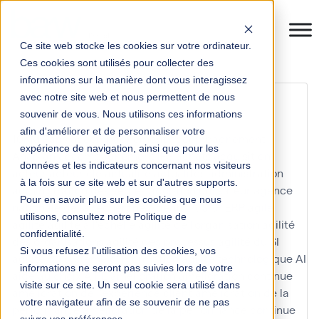
Ce site web stocke les cookies sur votre ordinateur.
Ces cookies sont utilisés pour collecter des
informations sur la manière dont vous interagissez
facture électronique
avec notre site web et nous permettent de nous
souvenir de vous. Nous utilisons ces informations
afin d'améliorer et de personnaliser votre
10KM Paris
accompagnement
accompagnement
expérience de navigation, ainsi que pour les
Anaplan
accompagnement IFS
achats
acquisition
données et les indicateurs concernant nos visiteurs
acteur
acteur clé
actualité
actualités
administration
à la fois sur ce site web et sur d'autres supports.
administration des ventes
adoption utilisateur
agence
Pour en savoir plus sur les cookies que nous
nationale de la recherche
Agents IA SAP ERP
agile
utilisons, consultez notre Politique de
agilité
agilité à l'échelle
agilité de l'organisation
agilité
confidentialité.
des organisations
agilité des processus
agilité du SI
Si vous refusez l'utilisation des cookies, vos
agilité du système d'information
agilité technologique
AI
informations ne seront pas suivies lors de votre
aide au choix
AIFE
amélioration
amélioration continue
visite sur ce site. Un seul cookie sera utilisé dans
amélioration de l'expérience client
amélioration de la
votre navigateur afin de se souvenir de ne pas
performance
amélioration de la performance continue