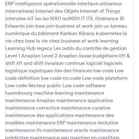
ERP
intelligence opérationnelle
interface utilisateur
international
Internet des Objets
Internet of Things
interview
IoT
iso
iso 9001
iso9001
IT
ITIL
itinérance
JD
Edwards
join baw
join business at work
join us
Jumeau
numérique du bâtiment
Kanban
Kibana
kubernetes
la
vie chez baw
la vie chez business at work
learning
Learning Hub
legacy
Les outils du contrôle de gestion
Level 1 Anaplan
Level 2 Anaplan
liasse budgétaire
lift &
shift
lift and shift
livraison continue
logiciel
logiciels
logistique
logistiques
lois des finances
low code
Low
code definition
low code no code
Low code plateform
Low code Secteur public
Low code software
luxembourg
machine learning
maintenance
maintenance Anaplan
maintenance applicative
maintenance corrective
maintenance curative
maintenance des applications
maintenance des
modèles
maintenance ERP
maintenance évolutive
maintenance ifs
maintenance oracle
maintenance
prédictive
maintenance sap
maintien en condition