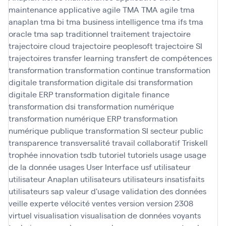
maintenance applicative agile
TMA
TMA agile
tma
anaplan
tma bi
tma business intelligence
tma ifs
tma
oracle
tma sap
traditionnel
traitement
trajectoire
trajectoire cloud
trajectoire peoplesoft
trajectoire SI
trajectoires
transfer learning
transfert de compétences
transformation
transformation continue
transformation
digitale
transformation digitale dsi
transformation
digitale ERP
transformation digitale finance
transformation dsi
transformation numérique
transformation numérique ERP
transformation
numérique publique
transformation SI secteur public
transparence
transversalité
travail collaboratif
Triskell
trophée innovation
tsdb
tutoriel
tutoriels
usage
usage
de la donnée
usages
User Interface
usf
utilisateur
utilisateur Anaplan
utilisateurs
utilisateurs insatisfaits
utilisateurs sap
valeur d'usage
validation des données
veille experte
vélocité
ventes
version
version 2308
virtuel
visualisation
visualisation de données
voyants