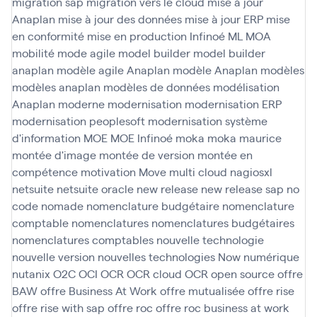
migration sap
migration vers le cloud
mise à jour
Anaplan
mise à jour des données
mise à jour ERP
mise
en conformité
mise en production Infinoé
ML
MOA
mobilité
mode agile
model builder
model builder
anaplan
modèle agile Anaplan
modèle Anaplan
modèles
modèles anaplan
modèles de données
modélisation
Anaplan
moderne
modernisation
modernisation ERP
modernisation peoplesoft
modernisation système
d'information
MOE
MOE Infinoé
moka
moka maurice
montée d'image
montée de version
montée en
compétence
motivation
Move
multi cloud
nagiosxl
netsuite
netsuite oracle
new release
new release sap
no
code
nomade
nomenclature budgétaire
nomenclature
comptable
nomenclatures
nomenclatures budgétaires
nomenclatures comptables
nouvelle technologie
nouvelle version
nouvelles technologies
Now
numérique
nutanix
O2C
OCI
OCR
OCR cloud
OCR open source
offre
BAW
offre Business At Work
offre mutualisée
offre rise
offre rise with sap
offre roc
offre roc business at work