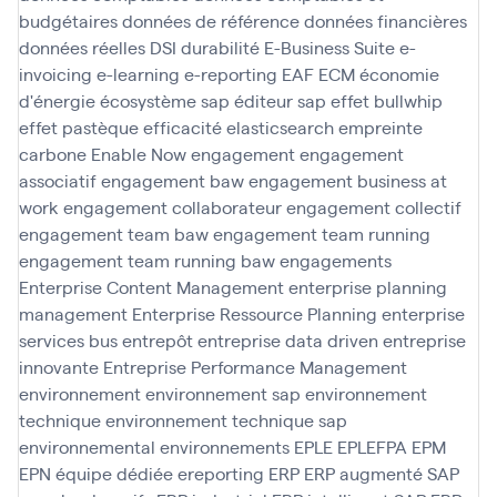
budgétaires
données de référence
données financières
données réelles
DSI
durabilité
E-Business Suite
e-
invoicing
e-learning
e-reporting
EAF
ECM
économie
d'énergie
écosystème sap
éditeur sap
effet bullwhip
effet pastèque
efficacité
elasticsearch
empreinte
carbone
Enable Now
engagement
engagement
associatif
engagement baw
engagement business at
work
engagement collaborateur
engagement collectif
engagement team baw
engagement team running
engagement team running baw
engagements
Enterprise Content Management
enterprise planning
management
Enterprise Ressource Planning
enterprise
services bus
entrepôt
entreprise data driven
entreprise
innovante
Entreprise Performance Management
environnement
environnement sap
environnement
technique
environnement technique sap
environnemental
environnements
EPLE
EPLEFPA
EPM
EPN
équipe dédiée
ereporting
ERP
ERP augmenté SAP