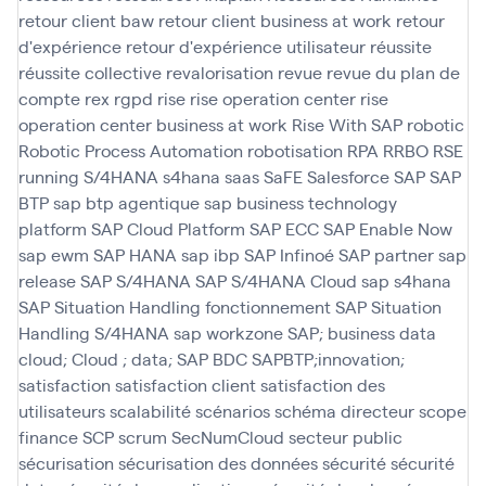
retour client baw
retour client business at work
retour
d'expérience
retour d'expérience utilisateur
réussite
réussite collective
revalorisation
revue
revue du plan de
compte
rex
rgpd
rise
rise operation center
rise
operation center business at work
Rise With SAP
robotic
Robotic Process Automation
robotisation
RPA
RRBO
RSE
running
S/4HANA
s4hana
saas
SaFE
Salesforce
SAP
SAP
BTP
sap btp agentique
sap business technology
platform
SAP Cloud Platform
SAP ECC
SAP Enable Now
sap ewm
SAP HANA
sap ibp
SAP Infinoé
SAP partner
sap
release
SAP S/4HANA
SAP S/4HANA Cloud
sap s4hana
SAP Situation Handling fonctionnement
SAP Situation
Handling S/4HANA
sap workzone
SAP; business data
cloud; Cloud ; data; SAP BDC
SAPBTP;innovation;
satisfaction
satisfaction client
satisfaction des
utilisateurs
scalabilité
scénarios
schéma directeur
scope
finance
SCP
scrum
SecNumCloud
secteur public
sécurisation
sécurisation des données
sécurité
sécurité