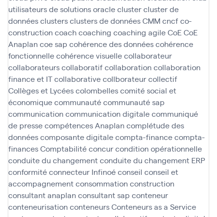
utilisateurs de solutions oracle
cluster
cluster de
données
clusters
clusters de données
CMM
cncf
co-
construction
coach
coaching
coaching agile
CoE
CoE
Anaplan
coe sap
cohérence des données
cohérence
fonctionnelle
cohérence visuelle
collaborateur
collaborateurs
collaboratif
collaboration
collaboration
finance et IT
collaborative
collborateur
collectif
Collèges et Lycées
colombelles
comité social et
économique
communauté
communauté sap
communication
communication digitale
communiqué
de presse
compétences Anaplan
complétude des
données
composante digitale
compta-finance
compta-
finances
Comptabilité
concur
condition opérationnelle
conduite du changement
conduite du changement ERP
conformité
connecteur Infinoé
conseil
conseil et
accompagnement
consommation
construction
consultant anaplan
consultant sap
conteneur
conteneurisation
conteneurs
Conteneurs as a Service