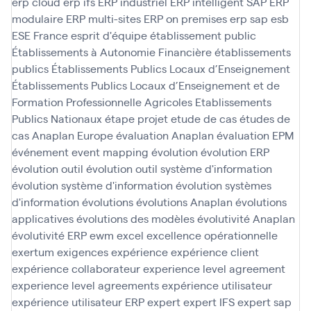
erp cloud
erp ifs
ERP industriel
ERP intelligent SAP
ERP
modulaire
ERP multi-sites
ERP on premises
erp sap
esb
ESE France
esprit d'équipe
établissement public
Établissements à Autonomie Financière
établissements
publics
Établissements Publics Locaux d’Enseignement
Établissements Publics Locaux d’Enseignement et de
Formation Professionnelle Agricoles
Etablissements
Publics Nationaux
étape projet
etude de cas
études de
cas Anaplan
Europe
évaluation Anaplan
évaluation EPM
événement
event mapping
évolution
évolution ERP
évolution outil
évolution outil système d'information
évolution système d'information
évolution systèmes
d'information
évolutions
évolutions Anaplan
évolutions
applicatives
évolutions des modèles
évolutivité Anaplan
évolutivité ERP
ewm
excel
excellence opérationnelle
exertum
exigences
expérience
expérience client
expérience collaborateur
experience level agreement
experience level agreements
expérience utilisateur
expérience utilisateur ERP
expert
expert IFS
expert sap