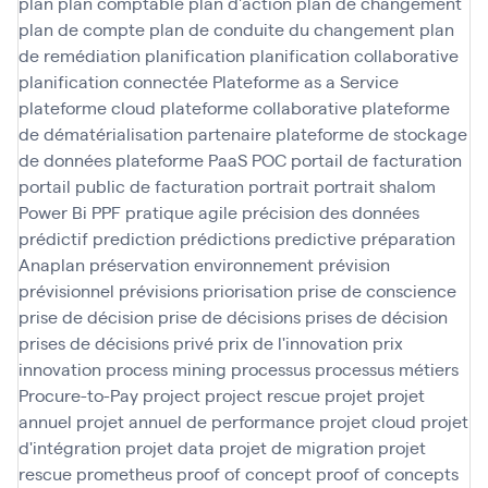
plan
plan comptable
plan d'action
plan de changement
plan de compte
plan de conduite du changement
plan
de remédiation
planification
planification collaborative
planification connectée
Plateforme as a Service
plateforme cloud
plateforme collaborative
plateforme
de dématérialisation partenaire
plateforme de stockage
de données
plateforme PaaS
POC
portail de facturation
portail public de facturation
portrait
portrait shalom
Power Bi
PPF
pratique agile
précision des données
prédictif
prediction
prédictions
predictive
préparation
Anaplan
préservation environnement
prévision
prévisionnel
prévisions
priorisation
prise de conscience
prise de décision
prise de décisions
prises de décision
prises de décisions
privé
prix de l'innovation
prix
innovation
process mining
processus
processus métiers
Procure-to-Pay
project
project rescue
projet
projet
annuel
projet annuel de performance
projet cloud
projet
d'intégration
projet data
projet de migration
projet
rescue
prometheus
proof of concept
proof of concepts