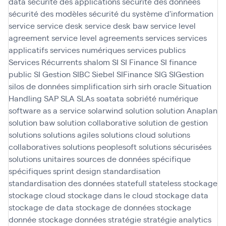
data
sécurité des applications
sécurité des données
sécurité des modèles
sécurité du système d'information
service
service desk
service desk baw
service level
agreement
service level agreements
services
services
applicatifs
services numériques
services publics
Services Récurrents
shalom
SI
SI Finance
SI finance
public
SI Gestion
SIBC
Siebel
SIFinance
SIG
SIGestion
silos de données
simplification
sirh
sirh oracle
Situation
Handling SAP
SLA
SLAs
soatata
sobriété numérique
software as a service
solarwind
solution
solution Anaplan
solution baw
solution collaborative
solution de gestion
solutions
solutions agiles
solutions cloud
solutions
collaboratives
solutions peoplesoft
solutions sécurisées
solutions unitaires
sources de données
spécifique
spécifiques
sprint design
standardisation
standardisation des données
statefull
stateless
stockage
stockage cloud
stockage dans le cloud
stockage data
stockage de data
stockage de données
stockage
donnée
stockage données
stratégie
stratégie analytics