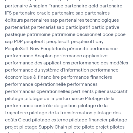
partenaire Anaplan France
partenaire gold
partenaire
IFS
partenaire oracle
partenaire sap
partenaires
éditeurs
partenaires sap
partenaires technologiques
partenariat
partenariat sap
participatif
participative
pastèque
patrimoine
patrimoine décisionnel
pcoe
pcoe
sap
PDP
peopleoft
peoplesoft
peoplesoft day
PeopleSoft Now
PeopleTools
pérennité
performance
performance Anaplan
performance applicative
performance des applications
performance des modèles
performance du système d'information
performance
économique & financière
performance financière
performance opérationnelle
performances
performances opérationnelles
pertinents
pilier associatif
pilotage
pilotage de la performance
Pilotage de la
performance contrôle de gestion
pilotage de la
trajectoire
pilotage de la transformation
pilotage des
coûts Cloud
pilotage externe
pilotage financier
pilotage
projet
pilotage Supply Chain
pilote
pilote projet
pilotes