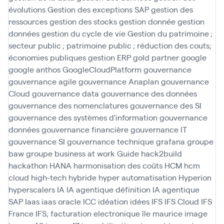
évolutions
Gestion des exceptions SAP
gestion des
ressources
gestion des stocks
gestion donnée
gestion
données
gestion du cycle de vie
Gestion du patrimoine ;
secteur public ; patrimoine public ; réduction des couts;
économies publiques
gestion ERP
gold partner
google
google anthos
GoogleCloudPlatform
gouvernance
gouvernance agile
gouvernance Anaplan
gouvernance
Cloud
gouvernance data
gouvernance des données
gouvernance des nomenclatures
gouvernance des SI
gouvernance des systèmes d'information
gouvernance
données
gouvernance financière
gouvernance IT
gouvernance SI
gouvernance technique
grafana
groupe
baw
groupe business at work
Guide
hack2build
hackathon
HANA
harmonisation des coûts
HCM
hcm
cloud
high-tech
hybride
hyper automatisation
Hyperion
hyperscalers
IA
IA agentique définition
IA agentique
SAP
Iaas
iaas oracle
ICC
idéation
idées
IFS
IFS Cloud
IFS
France
IFS; facturation electronique
île maurice
image