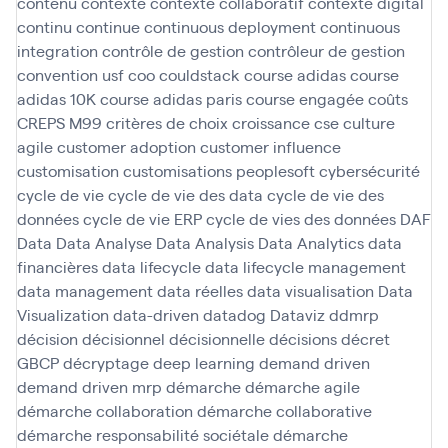
contenu
contexte
contexte collaboratif
contexte digital
continu
continue
continuous deployment
continuous
integration
contrôle de gestion
contrôleur de gestion
convention usf
coo
couldstack
course adidas
course
adidas 10K
course adidas paris
course engagée
coûts
CREPS M99
critères de choix
croissance
cse
culture
agile
customer adoption
customer influence
customisation
customisations peoplesoft
cybersécurité
cycle de vie
cycle de vie des data
cycle de vie des
données
cycle de vie ERP
cycle de vies des données
DAF
Data
Data Analyse
Data Analysis
Data Analytics
data
financières
data lifecycle
data lifecycle management
data management
data réelles
data visualisation
Data
Visualization
data-driven
datadog
Dataviz
ddmrp
décision
décisionnel
décisionnelle
décisions
décret
GBCP
décryptage
deep learning
demand driven
demand driven mrp
démarche
démarche agile
démarche collaboration
démarche collaborative
démarche responsabilité sociétale
démarche