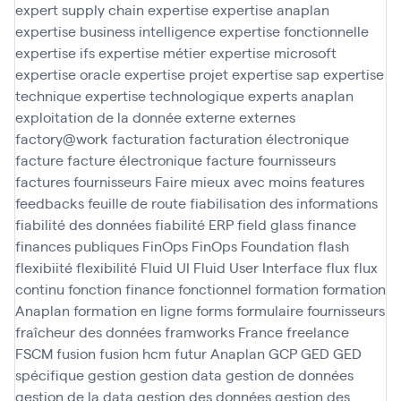
expert supply chain
expertise
expertise anaplan
expertise business intelligence
expertise fonctionnelle
expertise ifs
expertise métier
expertise microsoft
expertise oracle
expertise projet
expertise sap
expertise
technique
expertise technologique
experts anaplan
exploitation de la donnée
externe
externes
factory@work
facturation
facturation électronique
facture
facture électronique
facture fournisseurs
factures fournisseurs
Faire mieux avec moins
features
feedbacks
feuille de route
fiabilisation des informations
fiabilité des données
fiabilité ERP
field glass
finance
finances publiques
FinOps
FinOps Foundation
flash
flexibiité
flexibilité
Fluid UI
Fluid User Interface
flux
flux
continu
fonction finance
fonctionnel
formation
formation
Anaplan
formation en ligne
forms
formulaire
fournisseurs
fraîcheur des données
framworks
France
freelance
FSCM
fusion
fusion hcm
futur Anaplan
GCP
GED
GED
spécifique
gestion
gestion data
gestion de données
gestion de la data
gestion des données
gestion des