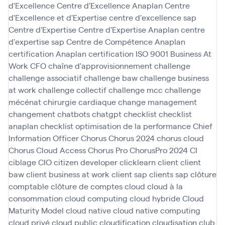
d'Excellence
Centre d'Excellence Anaplan
Centre
d'Excellence et d'Expertise
centre d'excellence sap
Centre d'Expertise
Centre d'Expertise Anaplan
centre
d'expertise sap
Centre de Compétence Anaplan
certification Anaplan
certification ISO 9001 Business At
Work
CFO
chaîne d'approvisionnement
challenge
challenge associatif
challenge baw
challenge business
at work
challenge collectif
challenge mcc
challenge
mécénat chirurgie cardiaque
change management
changement
chatbots
chatgpt
checklist
checklist
anaplan
checklist optimisation de la performance
Chief
Information Officer
Chorus
Chorus 2024
chorus cloud
Chorus Cloud Access
Chorus Pro
ChorusPro 2024
CI
ciblage
CIO
citizen developer
clicklearn
client
client
baw
client business at work
client sap
clients sap
clôture
comptable
clôture de comptes
cloud
cloud à la
consommation
cloud computing
cloud hybride
Cloud
Maturity Model
cloud native
cloud native computing
cloud privé
cloud public
cloudification
cloudisation
club