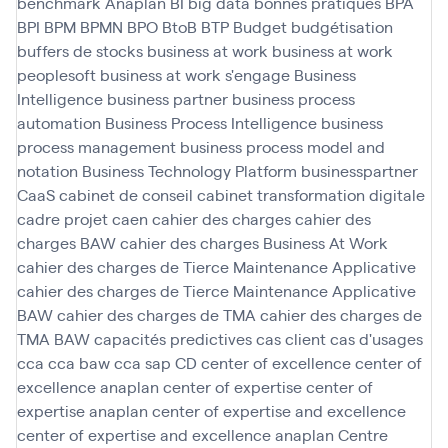
benchmark Anaplan
BI
big data
bonnes pratiques
BPA
BPI
BPM
BPMN
BPO
BtoB
BTP
Budget
budgétisation
buffers de stocks
business at work
business at work
peoplesoft
business at work s'engage
Business
Intelligence
business partner
business process
automation
Business Process Intelligence
business
process management
business process model and
notation
Business Technology Platform
businesspartner
CaaS
cabinet de conseil
cabinet transformation digitale
cadre projet
caen
cahier des charges
cahier des
charges BAW
cahier des charges Business At Work
cahier des charges de Tierce Maintenance Applicative
cahier des charges de Tierce Maintenance Applicative
BAW
cahier des charges de TMA
cahier des charges de
TMA BAW
capacités predictives
cas client
cas d'usages
cca
cca baw
cca sap
CD
center of excellence
center of
excellence anaplan
center of expertise
center of
expertise anaplan
center of expertise and excellence
center of expertise and excellence anaplan
Centre