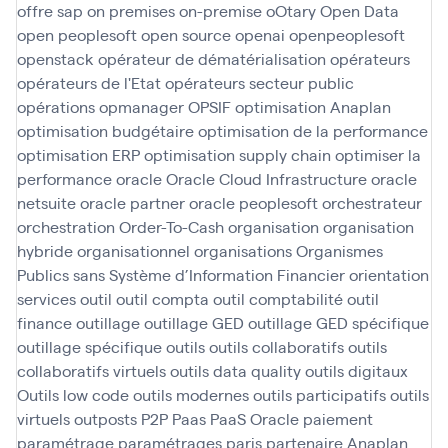
offre sap
on premises
on-premise
oOtary
Open Data
open peoplesoft
open source
openai
openpeoplesoft
openstack
opérateur de dématérialisation
opérateurs
opérateurs de l'Etat
opérateurs secteur public
opérations
opmanager
OPSIF
optimisation Anaplan
optimisation budgétaire
optimisation de la performance
optimisation ERP
optimisation supply chain
optimiser la
performance
oracle
Oracle Cloud Infrastructure
oracle
netsuite
oracle partner
oracle peoplesoft
orchestrateur
orchestration
Order-To-Cash
organisation
organisation
hybride
organisationnel
organisations
Organismes
Publics sans Système d’Information Financier
orientation
services
outil
outil compta
outil comptabilité
outil
finance
outillage
outillage GED
outillage GED spécifique
outillage spécifique
outils
outils collaboratifs
outils
collaboratifs virtuels
outils data quality
outils digitaux
Outils low code
outils modernes
outils participatifs
outils
virtuels
outposts
P2P
Paas
PaaS Oracle
paiement
paramétrage
paramétrages
paris
partenaire Anaplan