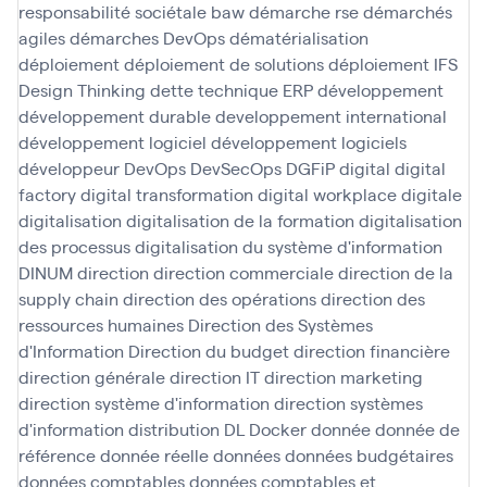
responsabilité sociétale baw
démarche rse
démarchés
agiles
démarches DevOps
dématérialisation
déploiement
déploiement de solutions
déploiement IFS
Design Thinking
dette technique ERP
développement
développement durable
developpement international
développement logiciel
développement logiciels
développeur
DevOps
DevSecOps
DGFiP
digital
digital
factory
digital transformation
digital workplace
digitale
digitalisation
digitalisation de la formation
digitalisation
des processus
digitalisation du système d'information
DINUM
direction
direction commerciale
direction de la
supply chain
direction des opérations
direction des
ressources humaines
Direction des Systèmes
d'Information
Direction du budget
direction financière
direction générale
direction IT
direction marketing
direction système d'information
direction systèmes
d'information
distribution
DL
Docker
donnée
donnée de
référence
donnée réelle
données
données budgétaires
données comptables
données comptables et