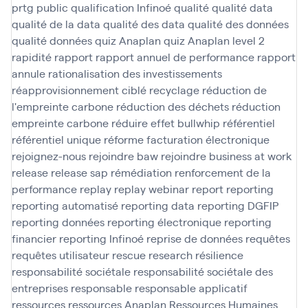
prtg
public
qualification Infinoé
qualité
qualité data
qualité de la data
qualité des data
qualité des données
qualité données
quiz Anaplan
quiz Anaplan level 2
rapidité
rapport
rapport annuel de performance
rapport
annule
rationalisation des investissements
réapprovisionnement ciblé
recyclage
réduction de
l'empreinte carbone
réduction des déchets
réduction
empreinte carbone
réduire effet bullwhip
référentiel
référentiel unique
réforme facturation électronique
rejoignez-nous
rejoindre baw
rejoindre business at work
release
release sap
rémédiation
renforcement de la
performance
replay
replay webinar
report
reporting
reporting automatisé
reporting data
reporting DGFIP
reporting données
reporting électronique
reporting
financier
reporting Infinoé
reprise de données
requêtes
requêtes utilisateur
rescue
research
résilience
responsabilité sociétale
responsabilité sociétale des
entreprises
responsable
responsable applicatif
ressources
ressources Anaplan
Ressources Humaines