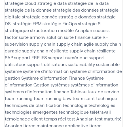
stratégie cloud
stratégie data
stratégie de la data
stratégie de la donnée
stratégie des données
stratégie
digitale
stratégie donnée
stratégie données
stratégie
DSI
stratégie EPM
stratégie FinOps
stratégie SI
stratégique
structuration modèle Anaplan
success
factor
suite armony solution
suite finance
suite RH
supervision
supply chain
supply chain agile
supply chain
durable
supply chain résiliente
supply chain résiliente
SAP
support ERP IFS
support numérique
support
utilisateur
support utilisateurs
sustainability
sustainable
système
système d'information
système d'information de
gestion
Système d'Information Finance
Système
d'Information Gestion
systèmes
systèmes d'information
systèmes d'information finance
Tableau
taux de service
team running
team running baw
team spirit
technique
techniques de planification
technologie
technologies
technologies émergentes
technologique
télétravail
témoignage client
temps réel
test Anaplan
test maturité
Anaplan
tierce maintenance applicative
tierce