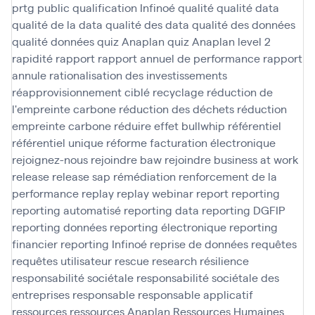
prtg
public
qualification Infinoé
qualité
qualité data
qualité de la data
qualité des data
qualité des données
qualité données
quiz Anaplan
quiz Anaplan level 2
rapidité
rapport
rapport annuel de performance
rapport
annule
rationalisation des investissements
réapprovisionnement ciblé
recyclage
réduction de
l'empreinte carbone
réduction des déchets
réduction
empreinte carbone
réduire effet bullwhip
référentiel
référentiel unique
réforme facturation électronique
rejoignez-nous
rejoindre baw
rejoindre business at work
release
release sap
rémédiation
renforcement de la
performance
replay
replay webinar
report
reporting
reporting automatisé
reporting data
reporting DGFIP
reporting données
reporting électronique
reporting
financier
reporting Infinoé
reprise de données
requêtes
requêtes utilisateur
rescue
research
résilience
responsabilité sociétale
responsabilité sociétale des
entreprises
responsable
responsable applicatif
ressources
ressources Anaplan
Ressources Humaines