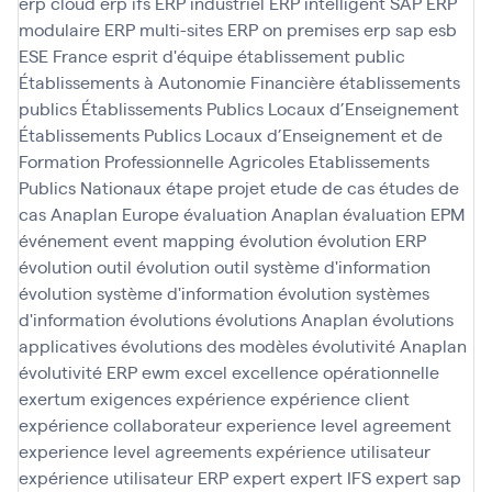
erp cloud
erp ifs
ERP industriel
ERP intelligent SAP
ERP
modulaire
ERP multi-sites
ERP on premises
erp sap
esb
ESE France
esprit d'équipe
établissement public
Établissements à Autonomie Financière
établissements
publics
Établissements Publics Locaux d’Enseignement
Établissements Publics Locaux d’Enseignement et de
Formation Professionnelle Agricoles
Etablissements
Publics Nationaux
étape projet
etude de cas
études de
cas Anaplan
Europe
évaluation Anaplan
évaluation EPM
événement
event mapping
évolution
évolution ERP
évolution outil
évolution outil système d'information
évolution système d'information
évolution systèmes
d'information
évolutions
évolutions Anaplan
évolutions
applicatives
évolutions des modèles
évolutivité Anaplan
évolutivité ERP
ewm
excel
excellence opérationnelle
exertum
exigences
expérience
expérience client
expérience collaborateur
experience level agreement
experience level agreements
expérience utilisateur
expérience utilisateur ERP
expert
expert IFS
expert sap