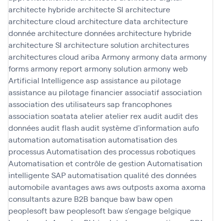
architecte hybride
architecte SI
architecture
architecture cloud
architecture data
architecture
donnée
architecture données
architecture hybride
architecture SI
architecture solution
architectures
architectures cloud
ariba
Armony
armony data
armony
forms
armony report
armony solution
armony web
Artificial Intelligence
asp
assistance au pilotage
assistance au pilotage financier
associatif
association
association des utilisateurs sap francophones
association soatata
atelier
atelier rex
audit
audit des
données
audit flash
audit système d'information
aufo
automation
automatisation
automatisation des
processus
Automatisation des processus robotiques
Automatisation et contrôle de gestion
Automatisation
intelligente SAP
automatisation qualité des données
automobile
avantages
aws
aws outposts
axoma
axoma
consultants
azure
B2B
banque
baw
baw open
peoplesoft
baw peoplesoft
baw s'engage
belgique