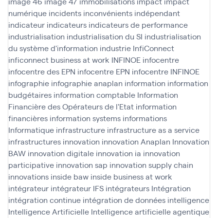
image 46
image 47
immobilisations
impact
impact
numérique
incidents
inconvénients
indépendant
indicateur
indicateurs
indicateurs de performance
industrialisation
industrialisation du SI
industrialisation
du système d'information
industrie
InfiConnect
inficonnect business at work
INFINOE
infocentre
infocentre des EPN
infocentre EPN
infocentre INFINOE
infographie
infographie anaplan
information
information
budgétaires
information comptable
Information
Financière des Opérateurs de l'Etat
information
financières
information systems
informations
Informatique
infrastructure
infrastructure as a service
infrastructures
innovation
innovation Anaplan
Innovation
BAW
innovation digitale
innovation ia
innovation
participative
innovation sap
innovation supply chain
innovations
inside baw
inside business at work
intégrateur
intégrateur IFS
intégrateurs
Intégration
intégration continue
intégration de données
intelligence
Intelligence Artificielle
Intelligence artificielle agentique