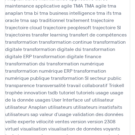
maintenance applicative agile
TMA
TMA agile
tma
anaplan
tma bi
tma business intelligence
tma ifs
tma
oracle
tma sap
traditionnel
traitement
trajectoire
trajectoire cloud
trajectoire peoplesoft
trajectoire SI
trajectoires
transfer learning
transfert de compétences
transformation
transformation continue
transformation
digitale
transformation digitale dsi
transformation
digitale ERP
transformation digitale finance
transformation dsi
transformation numérique
transformation numérique ERP
transformation
numérique publique
transformation SI secteur public
transparence
transversalité
travail collaboratif
Triskell
trophée innovation
tsdb
tutoriel
tutoriels
usage
usage
de la donnée
usages
User Interface
usf
utilisateur
utilisateur Anaplan
utilisateurs
utilisateurs insatisfaits
utilisateurs sap
valeur d'usage
validation des données
veille experte
vélocité
ventes
version
version 2308
virtuel
visualisation
visualisation de données
voyants