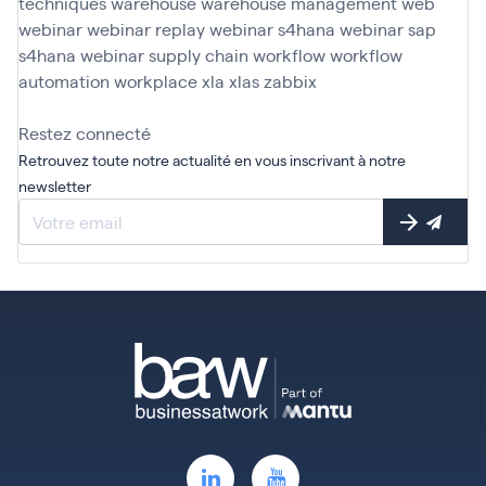
techniques
warehouse
warehouse management
web
webinar
webinar replay
webinar s4hana
webinar sap
s4hana
webinar supply chain
workflow
workflow
automation
workplace
xla
xlas
zabbix
Restez connecté
Retrouvez toute notre actualité en vous inscrivant à notre
newsletter