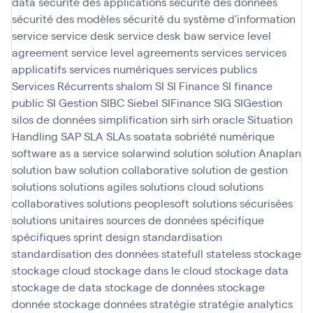
data
sécurité des applications
sécurité des données
sécurité des modèles
sécurité du système d'information
service
service desk
service desk baw
service level
agreement
service level agreements
services
services
applicatifs
services numériques
services publics
Services Récurrents
shalom
SI
SI Finance
SI finance
public
SI Gestion
SIBC
Siebel
SIFinance
SIG
SIGestion
silos de données
simplification
sirh
sirh oracle
Situation
Handling SAP
SLA
SLAs
soatata
sobriété numérique
software as a service
solarwind
solution
solution Anaplan
solution baw
solution collaborative
solution de gestion
solutions
solutions agiles
solutions cloud
solutions
collaboratives
solutions peoplesoft
solutions sécurisées
solutions unitaires
sources de données
spécifique
spécifiques
sprint design
standardisation
standardisation des données
statefull
stateless
stockage
stockage cloud
stockage dans le cloud
stockage data
stockage de data
stockage de données
stockage
donnée
stockage données
stratégie
stratégie analytics