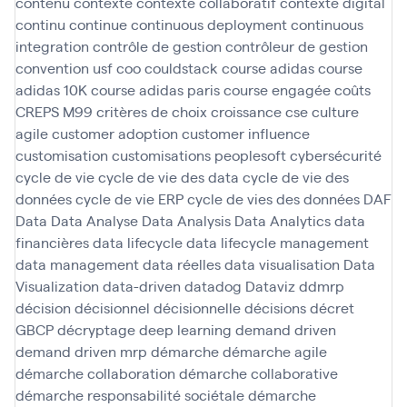
contenu
contexte
contexte collaboratif
contexte digital
continu
continue
continuous deployment
continuous
integration
contrôle de gestion
contrôleur de gestion
convention usf
coo
couldstack
course adidas
course
adidas 10K
course adidas paris
course engagée
coûts
CREPS M99
critères de choix
croissance
cse
culture
agile
customer adoption
customer influence
customisation
customisations peoplesoft
cybersécurité
cycle de vie
cycle de vie des data
cycle de vie des
données
cycle de vie ERP
cycle de vies des données
DAF
Data
Data Analyse
Data Analysis
Data Analytics
data
financières
data lifecycle
data lifecycle management
data management
data réelles
data visualisation
Data
Visualization
data-driven
datadog
Dataviz
ddmrp
décision
décisionnel
décisionnelle
décisions
décret
GBCP
décryptage
deep learning
demand driven
demand driven mrp
démarche
démarche agile
démarche collaboration
démarche collaborative
démarche responsabilité sociétale
démarche