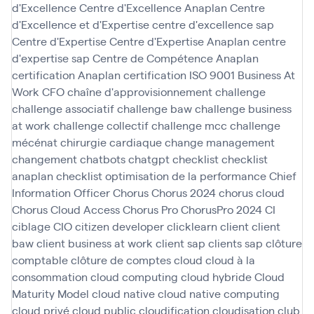
d'Excellence
Centre d'Excellence Anaplan
Centre
d'Excellence et d'Expertise
centre d'excellence sap
Centre d'Expertise
Centre d'Expertise Anaplan
centre
d'expertise sap
Centre de Compétence Anaplan
certification Anaplan
certification ISO 9001 Business At
Work
CFO
chaîne d'approvisionnement
challenge
challenge associatif
challenge baw
challenge business
at work
challenge collectif
challenge mcc
challenge
mécénat chirurgie cardiaque
change management
changement
chatbots
chatgpt
checklist
checklist
anaplan
checklist optimisation de la performance
Chief
Information Officer
Chorus
Chorus 2024
chorus cloud
Chorus Cloud Access
Chorus Pro
ChorusPro 2024
CI
ciblage
CIO
citizen developer
clicklearn
client
client
baw
client business at work
client sap
clients sap
clôture
comptable
clôture de comptes
cloud
cloud à la
consommation
cloud computing
cloud hybride
Cloud
Maturity Model
cloud native
cloud native computing
cloud privé
cloud public
cloudification
cloudisation
club