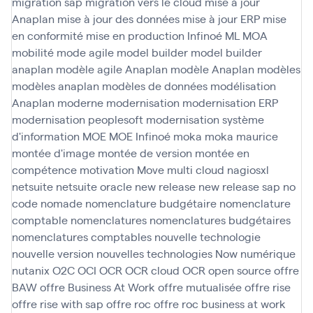
migration sap
migration vers le cloud
mise à jour
Anaplan
mise à jour des données
mise à jour ERP
mise
en conformité
mise en production Infinoé
ML
MOA
mobilité
mode agile
model builder
model builder
anaplan
modèle agile Anaplan
modèle Anaplan
modèles
modèles anaplan
modèles de données
modélisation
Anaplan
moderne
modernisation
modernisation ERP
modernisation peoplesoft
modernisation système
d'information
MOE
MOE Infinoé
moka
moka maurice
montée d'image
montée de version
montée en
compétence
motivation
Move
multi cloud
nagiosxl
netsuite
netsuite oracle
new release
new release sap
no
code
nomade
nomenclature budgétaire
nomenclature
comptable
nomenclatures
nomenclatures budgétaires
nomenclatures comptables
nouvelle technologie
nouvelle version
nouvelles technologies
Now
numérique
nutanix
O2C
OCI
OCR
OCR cloud
OCR open source
offre
BAW
offre Business At Work
offre mutualisée
offre rise
offre rise with sap
offre roc
offre roc business at work