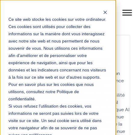
Ce site web stocke les cookies sur votre ordinateur.
Ces cookies sont utilisés pour collecter des
informations sur la manière dont vous interagissez
formation
avec notre site web et nous permettent de nous
souvenir de vous. Nous utilisons ces informations
afin d'améliorer et de personnaliser votre
10KM Paris
accompagnement
accompagnement
expérience de navigation, ainsi que pour les
Anaplan
accompagnement IFS
achats
acquisition
données et les indicateurs concernant nos visiteurs
acteur
acteur clé
actualité
actualités
administration
à la fois sur ce site web et sur d'autres supports.
administration des ventes
adoption utilisateur
agence
Pour en savoir plus sur les cookies que nous
nationale de la recherche
Agents IA SAP ERP
agile
utilisons, consultez notre Politique de
agilité
agilité à l'échelle
agilité de l'organisation
agilité
confidentialité.
des organisations
agilité des processus
agilité du SI
Si vous refusez l'utilisation des cookies, vos
agilité du système d'information
agilité technologique
AI
informations ne seront pas suivies lors de votre
aide au choix
AIFE
amélioration
amélioration continue
visite sur ce site. Un seul cookie sera utilisé dans
amélioration de l'expérience client
amélioration de la
votre navigateur afin de se souvenir de ne pas
performance
amélioration de la performance continue