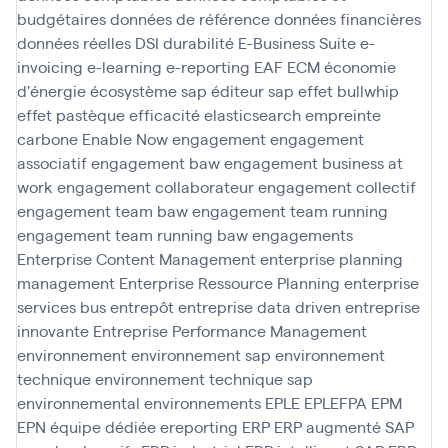
budgétaires
données de référence
données financières
données réelles
DSI
durabilité
E-Business Suite
e-
invoicing
e-learning
e-reporting
EAF
ECM
économie
d'énergie
écosystème sap
éditeur sap
effet bullwhip
effet pastèque
efficacité
elasticsearch
empreinte
carbone
Enable Now
engagement
engagement
associatif
engagement baw
engagement business at
work
engagement collaborateur
engagement collectif
engagement team baw
engagement team running
engagement team running baw
engagements
Enterprise Content Management
enterprise planning
management
Enterprise Ressource Planning
enterprise
services bus
entrepôt
entreprise data driven
entreprise
innovante
Entreprise Performance Management
environnement
environnement sap
environnement
technique
environnement technique sap
environnemental
environnements
EPLE
EPLEFPA
EPM
EPN
équipe dédiée
ereporting
ERP
ERP augmenté SAP