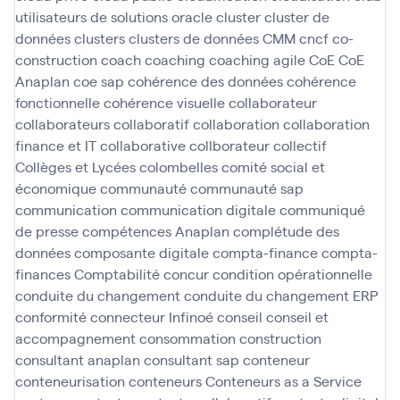
utilisateurs de solutions oracle
cluster
cluster de
données
clusters
clusters de données
CMM
cncf
co-
construction
coach
coaching
coaching agile
CoE
CoE
Anaplan
coe sap
cohérence des données
cohérence
fonctionnelle
cohérence visuelle
collaborateur
collaborateurs
collaboratif
collaboration
collaboration
finance et IT
collaborative
collborateur
collectif
Collèges et Lycées
colombelles
comité social et
économique
communauté
communauté sap
communication
communication digitale
communiqué
de presse
compétences Anaplan
complétude des
données
composante digitale
compta-finance
compta-
finances
Comptabilité
concur
condition opérationnelle
conduite du changement
conduite du changement ERP
conformité
connecteur Infinoé
conseil
conseil et
accompagnement
consommation
construction
consultant anaplan
consultant sap
conteneur
conteneurisation
conteneurs
Conteneurs as a Service