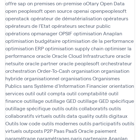
offre sap
on premises
on-premise
oOtary
Open Data
open peoplesoft
open source
openai
openpeoplesoft
openstack
opérateur de dématérialisation
opérateurs
opérateurs de l'Etat
opérateurs secteur public
opérations
opmanager
OPSIF
optimisation Anaplan
optimisation budgétaire
optimisation de la performance
optimisation ERP
optimisation supply chain
optimiser la
performance
oracle
Oracle Cloud Infrastructure
oracle
netsuite
oracle partner
oracle peoplesoft
orchestrateur
orchestration
Order-To-Cash
organisation
organisation
hybride
organisationnel
organisations
Organismes
Publics sans Système d’Information Financier
orientation
services
outil
outil compta
outil comptabilité
outil
finance
outillage
outillage GED
outillage GED spécifique
outillage spécifique
outils
outils collaboratifs
outils
collaboratifs virtuels
outils data quality
outils digitaux
Outils low code
outils modernes
outils participatifs
outils
virtuels
outposts
P2P
Paas
PaaS Oracle
paiement
paramétrage
paramétrages
paris
partenaire Anaplan