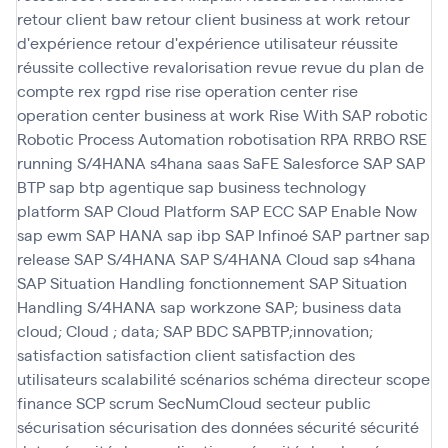
retour client baw
retour client business at work
retour
d'expérience
retour d'expérience utilisateur
réussite
réussite collective
revalorisation
revue
revue du plan de
compte
rex
rgpd
rise
rise operation center
rise
operation center business at work
Rise With SAP
robotic
Robotic Process Automation
robotisation
RPA
RRBO
RSE
running
S/4HANA
s4hana
saas
SaFE
Salesforce
SAP
SAP
BTP
sap btp agentique
sap business technology
platform
SAP Cloud Platform
SAP ECC
SAP Enable Now
sap ewm
SAP HANA
sap ibp
SAP Infinoé
SAP partner
sap
release
SAP S/4HANA
SAP S/4HANA Cloud
sap s4hana
SAP Situation Handling fonctionnement
SAP Situation
Handling S/4HANA
sap workzone
SAP; business data
cloud; Cloud ; data; SAP BDC
SAPBTP;innovation;
satisfaction
satisfaction client
satisfaction des
utilisateurs
scalabilité
scénarios
schéma directeur
scope
finance
SCP
scrum
SecNumCloud
secteur public
sécurisation
sécurisation des données
sécurité
sécurité