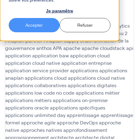
suivre vos préférences.
amélioration en continu
amélioration participative
améliorations
AMOA Infinoé
analyse
analyse data
Je paramêtre
Analyse de données
analyse données
analyse du
contenu
analyses ad hoc
analyses predictives
analytics
Accepter
Refuser
analytique
anaplan
Anaplan finance
Anaplan niveau 2
Anaplan partner
Anaplan supply chain
animation de la
gouvernance
anthos
APA
apache
apache cloudstack
api
application
application baw
application cloud
application cloud native
application entreprise
application service provider
applications
applications
anaplan
applications cloud
applications cloud native
applications collaboratives
applications digitales
applications low code no code
applications métier
applications métiers
applications on-premise
applications oracle
applications spécifiques
applications unlimited day
apprentissage
apprentissage
formel
approche agile
approche DevOps
approche
native
approches natives
approfondissement
approvisionnement
architecte
architecte digital