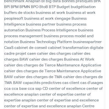
benchmark Anaplan
BI
big data
bonnes pratiques
BPA
BPI
BPM
BPMN
BPO
BtoB
BTP
Budget
budgétisation
buffers de stocks
business at work
business at work
peoplesoft
business at work s'engage
Business
Intelligence
business partner
business process
automation
Business Process Intelligence
business
process management
business process model and
notation
Business Technology Platform
businesspartner
CaaS
cabinet de conseil
cabinet transformation digitale
cadre projet
caen
cahier des charges
cahier des
charges BAW
cahier des charges Business At Work
cahier des charges de Tierce Maintenance Applicative
cahier des charges de Tierce Maintenance Applicative
BAW
cahier des charges de TMA
cahier des charges de
TMA BAW
capacités predictives
cas client
cas d'usages
cca
cca baw
cca sap
CD
center of excellence
center of
excellence anaplan
center of expertise
center of
expertise anaplan
center of expertise and excellence
center of expertise and excellence anaplan
Centre