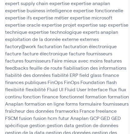
expert supply chain
expertise
expertise anaplan
expertise business intelligence
expertise fonctionnelle
expertise ifs
expertise métier
expertise microsoft
expertise oracle
expertise projet
expertise sap
expertise
technique
expertise technologique
experts anaplan
exploitation de la donnée
externe
externes
factory@work
facturation
facturation électronique
facture
facture électronique
facture fournisseurs
factures fournisseurs
Faire mieux avec moins
features
feedbacks
feuille de route
fiabilisation des informations
fiabilité des données
fiabilité ERP
field glass
finance
finances publiques
FinOps
FinOps Foundation
flash
flexibiité
flexibilité
Fluid UI
Fluid User Interface
flux
flux
continu
fonction finance
fonctionnel
formation
formation
Anaplan
formation en ligne
forms
formulaire
fournisseurs
fraîcheur des données
framworks
France
freelance
FSCM
fusion
fusion hcm
futur Anaplan
GCP
GED
GED
spécifique
gestion
gestion data
gestion de données
gestion de la data
gestion des données
gestion des