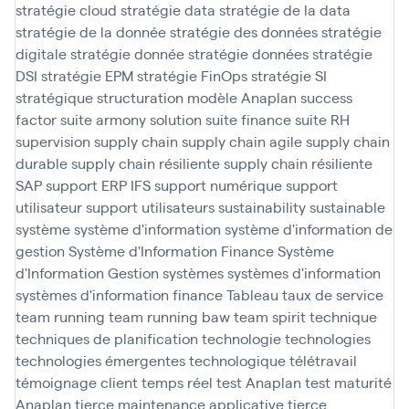
stratégie cloud
stratégie data
stratégie de la data
stratégie de la donnée
stratégie des données
stratégie
digitale
stratégie donnée
stratégie données
stratégie
DSI
stratégie EPM
stratégie FinOps
stratégie SI
stratégique
structuration modèle Anaplan
success
factor
suite armony solution
suite finance
suite RH
supervision
supply chain
supply chain agile
supply chain
durable
supply chain résiliente
supply chain résiliente
SAP
support ERP IFS
support numérique
support
utilisateur
support utilisateurs
sustainability
sustainable
système
système d'information
système d'information de
gestion
Système d'Information Finance
Système
d'Information Gestion
systèmes
systèmes d'information
systèmes d'information finance
Tableau
taux de service
team running
team running baw
team spirit
technique
techniques de planification
technologie
technologies
technologies émergentes
technologique
télétravail
témoignage client
temps réel
test Anaplan
test maturité
Anaplan
tierce maintenance applicative
tierce