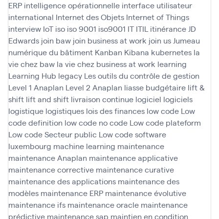
ERP
intelligence opérationnelle
interface utilisateur
international
Internet des Objets
Internet of Things
interview
IoT
iso
iso 9001
iso9001
IT
ITIL
itinérance
JD
Edwards
join baw
join business at work
join us
Jumeau
numérique du bâtiment
Kanban
Kibana
kubernetes
la
vie chez baw
la vie chez business at work
learning
Learning Hub
legacy
Les outils du contrôle de gestion
Level 1 Anaplan
Level 2 Anaplan
liasse budgétaire
lift &
shift
lift and shift
livraison continue
logiciel
logiciels
logistique
logistiques
lois des finances
low code
Low
code definition
low code no code
Low code plateform
Low code Secteur public
Low code software
luxembourg
machine learning
maintenance
maintenance Anaplan
maintenance applicative
maintenance corrective
maintenance curative
maintenance des applications
maintenance des
modèles
maintenance ERP
maintenance évolutive
maintenance ifs
maintenance oracle
maintenance
prédictive
maintenance sap
maintien en condition