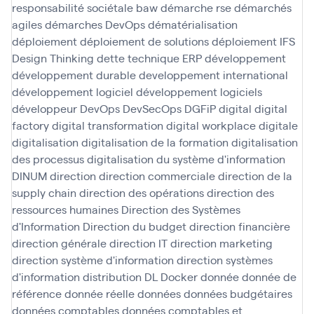
responsabilité sociétale baw
démarche rse
démarchés
agiles
démarches DevOps
dématérialisation
déploiement
déploiement de solutions
déploiement IFS
Design Thinking
dette technique ERP
développement
développement durable
developpement international
développement logiciel
développement logiciels
développeur
DevOps
DevSecOps
DGFiP
digital
digital
factory
digital transformation
digital workplace
digitale
digitalisation
digitalisation de la formation
digitalisation
des processus
digitalisation du système d'information
DINUM
direction
direction commerciale
direction de la
supply chain
direction des opérations
direction des
ressources humaines
Direction des Systèmes
d'Information
Direction du budget
direction financière
direction générale
direction IT
direction marketing
direction système d'information
direction systèmes
d'information
distribution
DL
Docker
donnée
donnée de
référence
donnée réelle
données
données budgétaires
données comptables
données comptables et