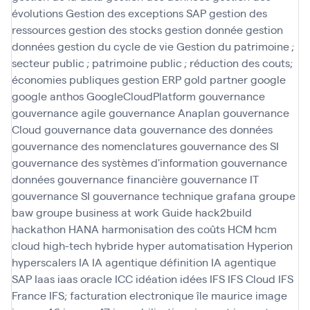
évolutions
Gestion des exceptions SAP
gestion des
ressources
gestion des stocks
gestion donnée
gestion
données
gestion du cycle de vie
Gestion du patrimoine ;
secteur public ; patrimoine public ; réduction des couts;
économies publiques
gestion ERP
gold partner
google
google anthos
GoogleCloudPlatform
gouvernance
gouvernance agile
gouvernance Anaplan
gouvernance
Cloud
gouvernance data
gouvernance des données
gouvernance des nomenclatures
gouvernance des SI
gouvernance des systèmes d'information
gouvernance
données
gouvernance financière
gouvernance IT
gouvernance SI
gouvernance technique
grafana
groupe
baw
groupe business at work
Guide
hack2build
hackathon
HANA
harmonisation des coûts
HCM
hcm
cloud
high-tech
hybride
hyper automatisation
Hyperion
hyperscalers
IA
IA agentique définition
IA agentique
SAP
Iaas
iaas oracle
ICC
idéation
idées
IFS
IFS Cloud
IFS
France
IFS; facturation electronique
île maurice
image