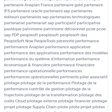
partenaire Anaplan France
partenaire gold
partenaire
IFS
partenaire oracle
partenaire sap
partenaires
éditeurs
partenaires sap
partenaires technologiques
partenariat
partenariat sap
participatif
participative
pastèque
patrimoine
patrimoine décisionnel
pcoe
pcoe
sap
PDP
peopleoft
peoplesoft
peoplesoft day
PeopleSoft Now
PeopleTools
pérennité
performance
performance Anaplan
performance applicative
performance des applications
performance des modèles
performance du système d'information
performance
économique & financière
performance financière
performance opérationnelle
performances
performances opérationnelles
pertinents
pilier associatif
pilotage
pilotage de la performance
Pilotage de la
performance contrôle de gestion
pilotage de la
trajectoire
pilotage de la transformation
pilotage des
coûts Cloud
pilotage externe
pilotage financier
pilotage
projet
pilotage Supply Chain
pilote
pilote projet
pilotes