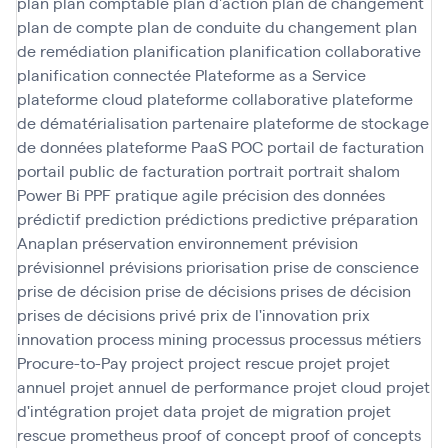
plan
plan comptable
plan d'action
plan de changement
plan de compte
plan de conduite du changement
plan
de remédiation
planification
planification collaborative
planification connectée
Plateforme as a Service
plateforme cloud
plateforme collaborative
plateforme
de dématérialisation partenaire
plateforme de stockage
de données
plateforme PaaS
POC
portail de facturation
portail public de facturation
portrait
portrait shalom
Power Bi
PPF
pratique agile
précision des données
prédictif
prediction
prédictions
predictive
préparation
Anaplan
préservation environnement
prévision
prévisionnel
prévisions
priorisation
prise de conscience
prise de décision
prise de décisions
prises de décision
prises de décisions
privé
prix de l'innovation
prix
innovation
process mining
processus
processus métiers
Procure-to-Pay
project
project rescue
projet
projet
annuel
projet annuel de performance
projet cloud
projet
d'intégration
projet data
projet de migration
projet
rescue
prometheus
proof of concept
proof of concepts