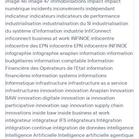
image 46
image 47
immobilisations
impact
impact
numérique
incidents
inconvénients
indépendant
indicateur
indicateurs
indicateurs de performance
industrialisation
industrialisation du SI
industrialisation
du système d'information
industrie
InfiConnect
inficonnect business at work
INFINOE
infocentre
infocentre des EPN
infocentre EPN
infocentre INFINOE
infographie
infographie anaplan
information
information
budgétaires
information comptable
Information
Financière des Opérateurs de l'Etat
information
financières
information systems
informations
Informatique
infrastructure
infrastructure as a service
infrastructures
innovation
innovation Anaplan
Innovation
BAW
innovation digitale
innovation ia
innovation
participative
innovation sap
innovation supply chain
innovations
inside baw
inside business at work
intégrateur
intégrateur IFS
intégrateurs
Intégration
intégration continue
intégration de données
intelligence
Intelligence Artificielle
Intelligence artificielle agentique