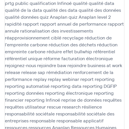
prtg
public
qualification Infinoé
qualité
qualité data
qualité de la data
qualité des data
qualité des données
qualité données
quiz Anaplan
quiz Anaplan level 2
rapidité
rapport
rapport annuel de performance
rapport
annule
rationalisation des investissements
réapprovisionnement ciblé
recyclage
réduction de
l'empreinte carbone
réduction des déchets
réduction
empreinte carbone
réduire effet bullwhip
référentiel
référentiel unique
réforme facturation électronique
rejoignez-nous
rejoindre baw
rejoindre business at work
release
release sap
rémédiation
renforcement de la
performance
replay
replay webinar
report
reporting
reporting automatisé
reporting data
reporting DGFIP
reporting données
reporting électronique
reporting
financier
reporting Infinoé
reprise de données
requêtes
requêtes utilisateur
rescue
research
résilience
responsabilité sociétale
responsabilité sociétale des
entreprises
responsable
responsable applicatif
ressources
ressources Anaplan
Ressources Humaines