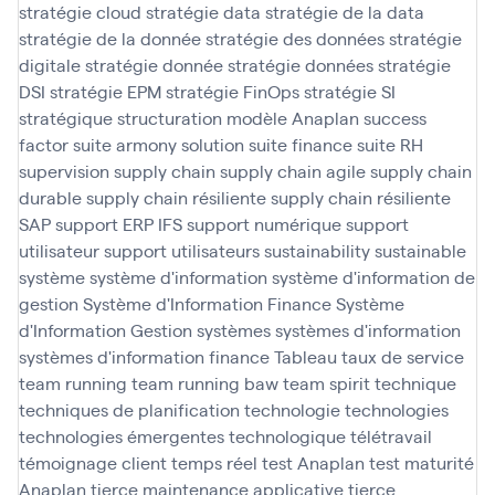
stratégie cloud
stratégie data
stratégie de la data
stratégie de la donnée
stratégie des données
stratégie
digitale
stratégie donnée
stratégie données
stratégie
DSI
stratégie EPM
stratégie FinOps
stratégie SI
stratégique
structuration modèle Anaplan
success
factor
suite armony solution
suite finance
suite RH
supervision
supply chain
supply chain agile
supply chain
durable
supply chain résiliente
supply chain résiliente
SAP
support ERP IFS
support numérique
support
utilisateur
support utilisateurs
sustainability
sustainable
système
système d'information
système d'information de
gestion
Système d'Information Finance
Système
d'Information Gestion
systèmes
systèmes d'information
systèmes d'information finance
Tableau
taux de service
team running
team running baw
team spirit
technique
techniques de planification
technologie
technologies
technologies émergentes
technologique
télétravail
témoignage client
temps réel
test Anaplan
test maturité
Anaplan
tierce maintenance applicative
tierce