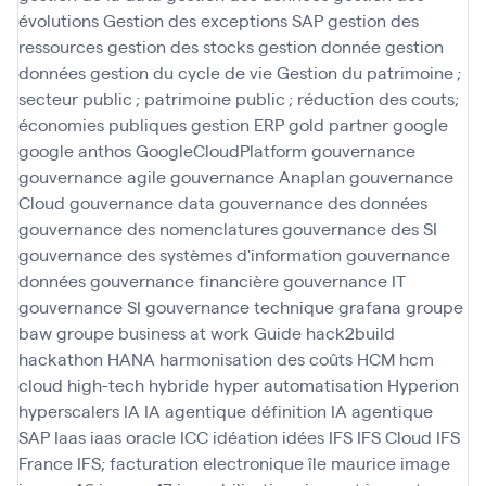
évolutions
Gestion des exceptions SAP
gestion des
ressources
gestion des stocks
gestion donnée
gestion
données
gestion du cycle de vie
Gestion du patrimoine ;
secteur public ; patrimoine public ; réduction des couts;
économies publiques
gestion ERP
gold partner
google
google anthos
GoogleCloudPlatform
gouvernance
gouvernance agile
gouvernance Anaplan
gouvernance
Cloud
gouvernance data
gouvernance des données
gouvernance des nomenclatures
gouvernance des SI
gouvernance des systèmes d'information
gouvernance
données
gouvernance financière
gouvernance IT
gouvernance SI
gouvernance technique
grafana
groupe
baw
groupe business at work
Guide
hack2build
hackathon
HANA
harmonisation des coûts
HCM
hcm
cloud
high-tech
hybride
hyper automatisation
Hyperion
hyperscalers
IA
IA agentique définition
IA agentique
SAP
Iaas
iaas oracle
ICC
idéation
idées
IFS
IFS Cloud
IFS
France
IFS; facturation electronique
île maurice
image