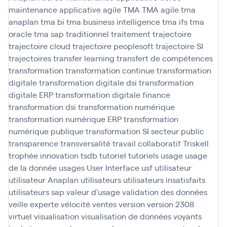
maintenance applicative agile
TMA
TMA agile
tma
anaplan
tma bi
tma business intelligence
tma ifs
tma
oracle
tma sap
traditionnel
traitement
trajectoire
trajectoire cloud
trajectoire peoplesoft
trajectoire SI
trajectoires
transfer learning
transfert de compétences
transformation
transformation continue
transformation
digitale
transformation digitale dsi
transformation
digitale ERP
transformation digitale finance
transformation dsi
transformation numérique
transformation numérique ERP
transformation
numérique publique
transformation SI secteur public
transparence
transversalité
travail collaboratif
Triskell
trophée innovation
tsdb
tutoriel
tutoriels
usage
usage
de la donnée
usages
User Interface
usf
utilisateur
utilisateur Anaplan
utilisateurs
utilisateurs insatisfaits
utilisateurs sap
valeur d'usage
validation des données
veille experte
vélocité
ventes
version
version 2308
virtuel
visualisation
visualisation de données
voyants