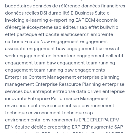
budgétaires
données de référence
données financières
données réelles
DSI
durabilité
E-Business Suite
e-
invoicing
e-learning
e-reporting
EAF
ECM
économie
d'énergie
écosystème sap
éditeur sap
effet bullwhip
effet pastèque
efficacité
elasticsearch
empreinte
carbone
Enable Now
engagement
engagement
associatif
engagement baw
engagement business at
work
engagement collaborateur
engagement collectif
engagement team baw
engagement team running
engagement team running baw
engagements
Enterprise Content Management
enterprise planning
management
Enterprise Ressource Planning
enterprise
services bus
entrepôt
entreprise data driven
entreprise
innovante
Entreprise Performance Management
environnement
environnement sap
environnement
technique
environnement technique sap
environnemental
environnements
EPLE
EPLEFPA
EPM
EPN
équipe dédiée
ereporting
ERP
ERP augmenté SAP