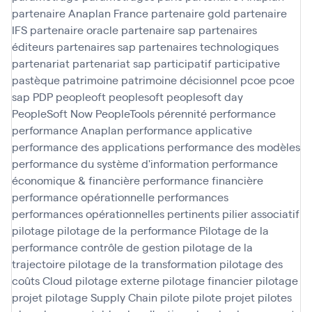
partenaire Anaplan France
partenaire gold
partenaire
IFS
partenaire oracle
partenaire sap
partenaires
éditeurs
partenaires sap
partenaires technologiques
partenariat
partenariat sap
participatif
participative
pastèque
patrimoine
patrimoine décisionnel
pcoe
pcoe
sap
PDP
peopleoft
peoplesoft
peoplesoft day
PeopleSoft Now
PeopleTools
pérennité
performance
performance Anaplan
performance applicative
performance des applications
performance des modèles
performance du système d'information
performance
économique & financière
performance financière
performance opérationnelle
performances
performances opérationnelles
pertinents
pilier associatif
pilotage
pilotage de la performance
Pilotage de la
performance contrôle de gestion
pilotage de la
trajectoire
pilotage de la transformation
pilotage des
coûts Cloud
pilotage externe
pilotage financier
pilotage
projet
pilotage Supply Chain
pilote
pilote projet
pilotes