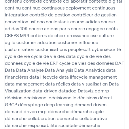
contenu
contexte
contexte collaboratif
contexte digital
continu
continue
continuous deployment
continuous
integration
contrôle de gestion
contrôleur de gestion
convention usf
coo
couldstack
course adidas
course
adidas 10K
course adidas paris
course engagée
coûts
CREPS M99
critères de choix
croissance
cse
culture
agile
customer adoption
customer influence
customisation
customisations peoplesoft
cybersécurité
cycle de vie
cycle de vie des data
cycle de vie des
données
cycle de vie ERP
cycle de vies des données
DAF
Data
Data Analyse
Data Analysis
Data Analytics
data
financières
data lifecycle
data lifecycle management
data management
data réelles
data visualisation
Data
Visualization
data-driven
datadog
Dataviz
ddmrp
décision
décisionnel
décisionnelle
décisions
décret
GBCP
décryptage
deep learning
demand driven
demand driven mrp
démarche
démarche agile
démarche collaboration
démarche collaborative
démarche responsabilité sociétale
démarche