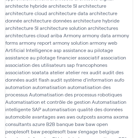
architecte hybride
architecte SI
architecture
architecture cloud
architecture data
architecture
donnée
architecture données
architecture hybride
architecture SI
architecture solution
architectures
architectures cloud
ariba
Armony
armony data
armony
forms
armony report
armony solution
armony web
Artificial Intelligence
asp
assistance au pilotage
assistance au pilotage financier
associatif
association
association des utilisateurs sap francophones
association soatata
atelier
atelier rex
audit
audit des
données
audit flash
audit système d'information
aufo
automation
automatisation
automatisation des
processus
Automatisation des processus robotiques
Automatisation et contrôle de gestion
Automatisation
intelligente SAP
automatisation qualité des données
automobile
avantages
aws
aws outposts
axoma
axoma
consultants
azure
B2B
banque
baw
baw open
peoplesoft
baw peoplesoft
baw s'engage
belgique