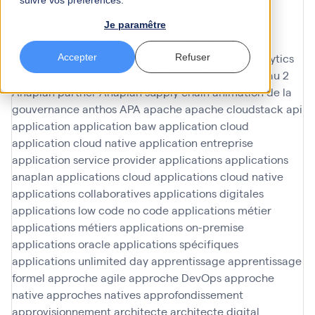
suivre vos préférences.
amélioration en continu
amélioration participative
améliorations
AMOA Infinoé
analyse
analyse data
Je paramêtre
Analyse de données
analyse données
analyse du
contenu
analyses ad hoc
analyses predictives
analytics
Accepter
Refuser
analytique
anaplan
Anaplan finance
Anaplan niveau 2
Anaplan partner
Anaplan supply chain
animation de la
gouvernance
anthos
APA
apache
apache cloudstack
api
application
application baw
application cloud
application cloud native
application entreprise
application service provider
applications
applications
anaplan
applications cloud
applications cloud native
applications collaboratives
applications digitales
applications low code no code
applications métier
applications métiers
applications on-premise
applications oracle
applications spécifiques
applications unlimited day
apprentissage
apprentissage
formel
approche agile
approche DevOps
approche
native
approches natives
approfondissement
approvisionnement
architecte
architecte digital