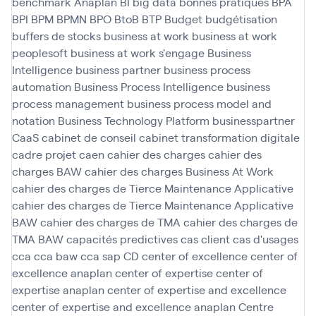
benchmark Anaplan
BI
big data
bonnes pratiques
BPA
BPI
BPM
BPMN
BPO
BtoB
BTP
Budget
budgétisation
buffers de stocks
business at work
business at work
peoplesoft
business at work s'engage
Business
Intelligence
business partner
business process
automation
Business Process Intelligence
business
process management
business process model and
notation
Business Technology Platform
businesspartner
CaaS
cabinet de conseil
cabinet transformation digitale
cadre projet
caen
cahier des charges
cahier des
charges BAW
cahier des charges Business At Work
cahier des charges de Tierce Maintenance Applicative
cahier des charges de Tierce Maintenance Applicative
BAW
cahier des charges de TMA
cahier des charges de
TMA BAW
capacités predictives
cas client
cas d'usages
cca
cca baw
cca sap
CD
center of excellence
center of
excellence anaplan
center of expertise
center of
expertise anaplan
center of expertise and excellence
center of expertise and excellence anaplan
Centre