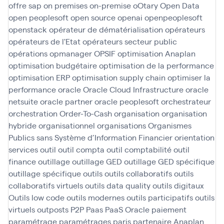
offre sap
on premises
on-premise
oOtary
Open Data
open peoplesoft
open source
openai
openpeoplesoft
openstack
opérateur de dématérialisation
opérateurs
opérateurs de l'Etat
opérateurs secteur public
opérations
opmanager
OPSIF
optimisation Anaplan
optimisation budgétaire
optimisation de la performance
optimisation ERP
optimisation supply chain
optimiser la
performance
oracle
Oracle Cloud Infrastructure
oracle
netsuite
oracle partner
oracle peoplesoft
orchestrateur
orchestration
Order-To-Cash
organisation
organisation
hybride
organisationnel
organisations
Organismes
Publics sans Système d’Information Financier
orientation
services
outil
outil compta
outil comptabilité
outil
finance
outillage
outillage GED
outillage GED spécifique
outillage spécifique
outils
outils collaboratifs
outils
collaboratifs virtuels
outils data quality
outils digitaux
Outils low code
outils modernes
outils participatifs
outils
virtuels
outposts
P2P
Paas
PaaS Oracle
paiement
paramétrage
paramétrages
paris
partenaire Anaplan