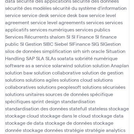
data
sécurité des applications
sécurité des données
sécurité des modèles
sécurité du système d'information
service
service desk
service desk baw
service level
agreement
service level agreements
services
services
applicatifs
services numériques
services publics
Services Récurrents
shalom
SI
SI Finance
SI finance
public
SI Gestion
SIBC
Siebel
SIFinance
SIG
SIGestion
silos de données
simplification
sirh
sirh oracle
Situation
Handling SAP
SLA
SLAs
soatata
sobriété numérique
software as a service
solarwind
solution
solution Anaplan
solution baw
solution collaborative
solution de gestion
solutions
solutions agiles
solutions cloud
solutions
collaboratives
solutions peoplesoft
solutions sécurisées
solutions unitaires
sources de données
spécifique
spécifiques
sprint design
standardisation
standardisation des données
statefull
stateless
stockage
stockage cloud
stockage dans le cloud
stockage data
stockage de data
stockage de données
stockage
donnée
stockage données
stratégie
stratégie analytics