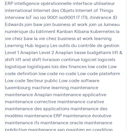
ERP
intelligence opérationnelle
interface utilisateur
international
Internet des Objets
Internet of Things
interview
IoT
iso
iso 9001
iso9001
IT
ITIL
itinérance
JD
Edwards
join baw
join business at work
join us
Jumeau
numérique du bâtiment
Kanban
Kibana
kubernetes
la
vie chez baw
la vie chez business at work
learning
Learning Hub
legacy
Les outils du contrôle de gestion
Level 1 Anaplan
Level 2 Anaplan
liasse budgétaire
lift &
shift
lift and shift
livraison continue
logiciel
logiciels
logistique
logistiques
lois des finances
low code
Low
code definition
low code no code
Low code plateform
Low code Secteur public
Low code software
luxembourg
machine learning
maintenance
maintenance Anaplan
maintenance applicative
maintenance corrective
maintenance curative
maintenance des applications
maintenance des
modèles
maintenance ERP
maintenance évolutive
maintenance ifs
maintenance oracle
maintenance
prédictive
maintenance sap
maintien en condition