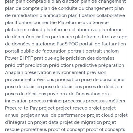
plan
plan comptable
plan d'action
plan de changement
plan de compte
plan de conduite du changement
plan
de remédiation
planification
planification collaborative
planification connectée
Plateforme as a Service
plateforme cloud
plateforme collaborative
plateforme
de dématérialisation partenaire
plateforme de stockage
de données
plateforme PaaS
POC
portail de facturation
portail public de facturation
portrait
portrait shalom
Power Bi
PPF
pratique agile
précision des données
prédictif
prediction
prédictions
predictive
préparation
Anaplan
préservation environnement
prévision
prévisionnel
prévisions
priorisation
prise de conscience
prise de décision
prise de décisions
prises de décision
prises de décisions
privé
prix de l'innovation
prix
innovation
process mining
processus
processus métiers
Procure-to-Pay
project
project rescue
projet
projet
annuel
projet annuel de performance
projet cloud
projet
d'intégration
projet data
projet de migration
projet
rescue
prometheus
proof of concept
proof of concepts