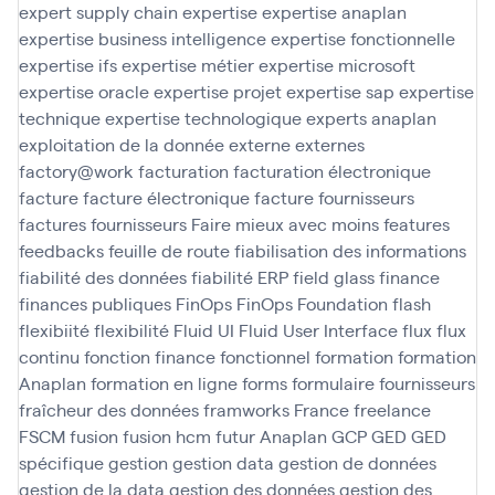
expert supply chain
expertise
expertise anaplan
expertise business intelligence
expertise fonctionnelle
expertise ifs
expertise métier
expertise microsoft
expertise oracle
expertise projet
expertise sap
expertise
technique
expertise technologique
experts anaplan
exploitation de la donnée
externe
externes
factory@work
facturation
facturation électronique
facture
facture électronique
facture fournisseurs
factures fournisseurs
Faire mieux avec moins
features
feedbacks
feuille de route
fiabilisation des informations
fiabilité des données
fiabilité ERP
field glass
finance
finances publiques
FinOps
FinOps Foundation
flash
flexibiité
flexibilité
Fluid UI
Fluid User Interface
flux
flux
continu
fonction finance
fonctionnel
formation
formation
Anaplan
formation en ligne
forms
formulaire
fournisseurs
fraîcheur des données
framworks
France
freelance
FSCM
fusion
fusion hcm
futur Anaplan
GCP
GED
GED
spécifique
gestion
gestion data
gestion de données
gestion de la data
gestion des données
gestion des