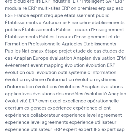
erp cloud
erp ifs
ERP industriel
ERP intelligent SAP
ERP
modulaire
ERP multi-sites
ERP on premises
erp sap
esb
ESE France
esprit d'équipe
établissement public
Établissements à Autonomie Financière
établissements
publics
Établissements Publics Locaux d’Enseignement
Établissements Publics Locaux d’Enseignement et de
Formation Professionnelle Agricoles
Etablissements
Publics Nationaux
étape projet
etude de cas
études de
cas Anaplan
Europe
évaluation Anaplan
évaluation EPM
événement
event mapping
évolution
évolution ERP
évolution outil
évolution outil système d'information
évolution système d'information
évolution systèmes
d'information
évolutions
évolutions Anaplan
évolutions
applicatives
évolutions des modèles
évolutivité Anaplan
évolutivité ERP
ewm
excel
excellence opérationnelle
exertum
exigences
expérience
expérience client
expérience collaborateur
experience level agreement
experience level agreements
expérience utilisateur
expérience utilisateur ERP
expert
expert IFS
expert sap