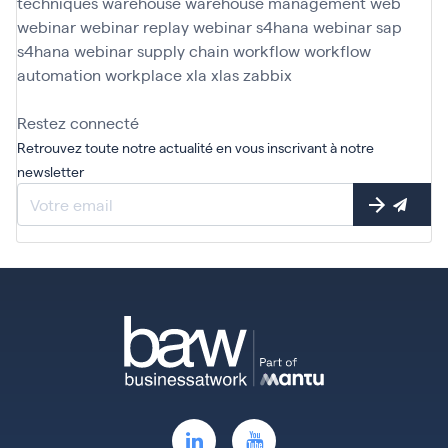
techniques
warehouse
warehouse management
web
webinar
webinar replay
webinar s4hana
webinar sap
s4hana
webinar supply chain
workflow
workflow
automation
workplace
xla
xlas
zabbix
Restez connecté
Retrouvez toute notre actualité en vous inscrivant à notre
newsletter