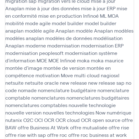
migration sap
migration vers le cloud
mise à jour
Anaplan
mise à jour des données
mise à jour ERP
mise
en conformité
mise en production Infinoé
ML
MOA
mobilité
mode agile
model builder
model builder
anaplan
modèle agile Anaplan
modèle Anaplan
modèles
modèles anaplan
modèles de données
modélisation
Anaplan
moderne
modernisation
modernisation ERP
modernisation peoplesoft
modernisation système
d'information
MOE
MOE Infinoé
moka
moka maurice
montée d'image
montée de version
montée en
compétence
motivation
Move
multi cloud
nagiosxl
netsuite
netsuite oracle
new release
new release sap
no
code
nomade
nomenclature budgétaire
nomenclature
comptable
nomenclatures
nomenclatures budgétaires
nomenclatures comptables
nouvelle technologie
nouvelle version
nouvelles technologies
Now
numérique
nutanix
O2C
OCI
OCR
OCR cloud
OCR open source
offre
BAW
offre Business At Work
offre mutualisée
offre rise
offre rise with sap
offre roc
offre roc business at work