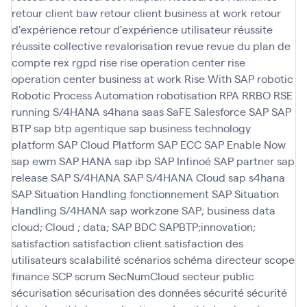
retour client baw
retour client business at work
retour
d'expérience
retour d'expérience utilisateur
réussite
réussite collective
revalorisation
revue
revue du plan de
compte
rex
rgpd
rise
rise operation center
rise
operation center business at work
Rise With SAP
robotic
Robotic Process Automation
robotisation
RPA
RRBO
RSE
running
S/4HANA
s4hana
saas
SaFE
Salesforce
SAP
SAP
BTP
sap btp agentique
sap business technology
platform
SAP Cloud Platform
SAP ECC
SAP Enable Now
sap ewm
SAP HANA
sap ibp
SAP Infinoé
SAP partner
sap
release
SAP S/4HANA
SAP S/4HANA Cloud
sap s4hana
SAP Situation Handling fonctionnement
SAP Situation
Handling S/4HANA
sap workzone
SAP; business data
cloud; Cloud ; data; SAP BDC
SAPBTP;innovation;
satisfaction
satisfaction client
satisfaction des
utilisateurs
scalabilité
scénarios
schéma directeur
scope
finance
SCP
scrum
SecNumCloud
secteur public
sécurisation
sécurisation des données
sécurité
sécurité