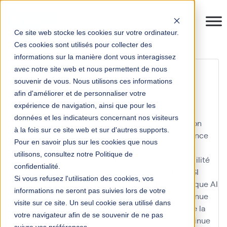
Ce site web stocke les cookies sur votre ordinateur.
Ces cookies sont utilisés pour collecter des
informations sur la manière dont vous interagissez
infographie
avec notre site web et nous permettent de nous
souvenir de vous. Nous utilisons ces informations
afin d'améliorer et de personnaliser votre
10KM Paris
accompagnement
accompagnement
expérience de navigation, ainsi que pour les
Anaplan
accompagnement IFS
achats
acquisition
données et les indicateurs concernant nos visiteurs
acteur
acteur clé
actualité
actualités
administration
à la fois sur ce site web et sur d'autres supports.
administration des ventes
adoption utilisateur
agence
Pour en savoir plus sur les cookies que nous
nationale de la recherche
Agents IA SAP ERP
agile
utilisons, consultez notre Politique de
agilité
agilité à l'échelle
agilité de l'organisation
agilité
confidentialité.
des organisations
agilité des processus
agilité du SI
Si vous refusez l'utilisation des cookies, vos
agilité du système d'information
agilité technologique
AI
informations ne seront pas suivies lors de votre
aide au choix
AIFE
amélioration
amélioration continue
visite sur ce site. Un seul cookie sera utilisé dans
amélioration de l'expérience client
amélioration de la
votre navigateur afin de se souvenir de ne pas
performance
amélioration de la performance continue