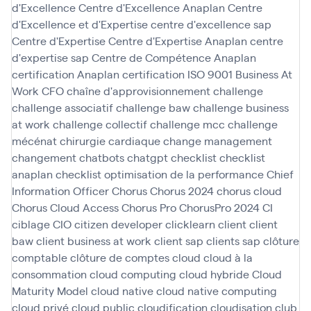
d'Excellence
Centre d'Excellence Anaplan
Centre
d'Excellence et d'Expertise
centre d'excellence sap
Centre d'Expertise
Centre d'Expertise Anaplan
centre
d'expertise sap
Centre de Compétence Anaplan
certification Anaplan
certification ISO 9001 Business At
Work
CFO
chaîne d'approvisionnement
challenge
challenge associatif
challenge baw
challenge business
at work
challenge collectif
challenge mcc
challenge
mécénat chirurgie cardiaque
change management
changement
chatbots
chatgpt
checklist
checklist
anaplan
checklist optimisation de la performance
Chief
Information Officer
Chorus
Chorus 2024
chorus cloud
Chorus Cloud Access
Chorus Pro
ChorusPro 2024
CI
ciblage
CIO
citizen developer
clicklearn
client
client
baw
client business at work
client sap
clients sap
clôture
comptable
clôture de comptes
cloud
cloud à la
consommation
cloud computing
cloud hybride
Cloud
Maturity Model
cloud native
cloud native computing
cloud privé
cloud public
cloudification
cloudisation
club