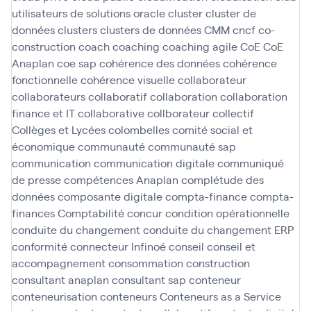
utilisateurs de solutions oracle
cluster
cluster de
données
clusters
clusters de données
CMM
cncf
co-
construction
coach
coaching
coaching agile
CoE
CoE
Anaplan
coe sap
cohérence des données
cohérence
fonctionnelle
cohérence visuelle
collaborateur
collaborateurs
collaboratif
collaboration
collaboration
finance et IT
collaborative
collborateur
collectif
Collèges et Lycées
colombelles
comité social et
économique
communauté
communauté sap
communication
communication digitale
communiqué
de presse
compétences Anaplan
complétude des
données
composante digitale
compta-finance
compta-
finances
Comptabilité
concur
condition opérationnelle
conduite du changement
conduite du changement ERP
conformité
connecteur Infinoé
conseil
conseil et
accompagnement
consommation
construction
consultant anaplan
consultant sap
conteneur
conteneurisation
conteneurs
Conteneurs as a Service