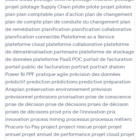
projet
pilotage Supply Chain
pilote
pilote projet
pilotes
plan
plan comptable
plan d'action
plan de changement
plan de compte
plan de conduite du changement
plan
de remédiation
planification
planification collaborative
planification connectée
Plateforme as a Service
plateforme cloud
plateforme collaborative
plateforme
de dématérialisation partenaire
plateforme de stockage
de données
plateforme PaaS
POC
portail de facturation
portail public de facturation
portrait
portrait shalom
Power Bi
PPF
pratique agile
précision des données
prédictif
prediction
prédictions
predictive
préparation
Anaplan
préservation environnement
prévision
prévisionnel
prévisions
priorisation
prise de conscience
prise de décision
prise de décisions
prises de décision
prises de décisions
privé
prix de l'innovation
prix
innovation
process mining
processus
processus métiers
Procure-to-Pay
project
project rescue
projet
projet
annuel
projet annuel de performance
projet cloud
projet