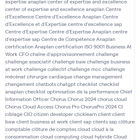
expertise anaplan
center of expertise and excellence
center of expertise and excellence anaplan
Centre
d'Excellence
Centre d'Excellence Anaplan
Centre
d'Excellence et d'Expertise
centre d'excellence sap
Centre d'Expertise
Centre d'Expertise Anaplan
centre
d'expertise sap
Centre de Compétence Anaplan
certification Anaplan
certification ISO 9001 Business At
Work
CFO
chaîne d'approvisionnement
challenge
challenge associatif
challenge baw
challenge business
at work
challenge collectif
challenge mcc
challenge
mécénat chirurgie cardiaque
change management
changement
chatbots
chatgpt
checklist
checklist
anaplan
checklist optimisation de la performance
Chief
Information Officer
Chorus
Chorus 2024
chorus cloud
Chorus Cloud Access
Chorus Pro
ChorusPro 2024
CI
ciblage
CIO
citizen developer
clicklearn
client
client
baw
client business at work
client sap
clients sap
clôture
comptable
clôture de comptes
cloud
cloud à la
consommation
cloud computing
cloud hybride
Cloud