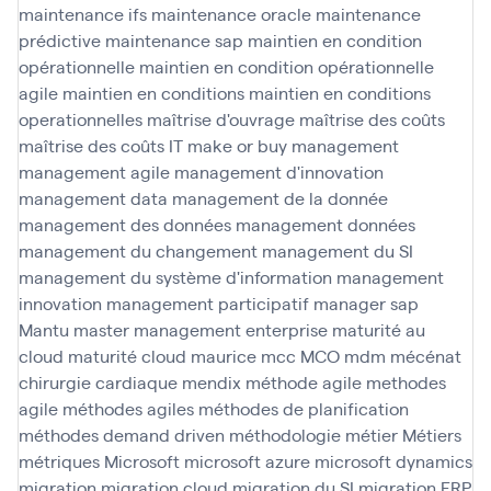
maintenance ifs
maintenance oracle
maintenance
prédictive
maintenance sap
maintien en condition
opérationnelle
maintien en condition opérationnelle
agile
maintien en conditions
maintien en conditions
operationnelles
maîtrise d'ouvrage
maîtrise des coûts
maîtrise des coûts IT
make or buy
management
management agile
management d'innovation
management data
management de la donnée
management des données
management données
management du changement
management du SI
management du système d'information
management
innovation
management participatif
manager sap
Mantu
master management enterprise
maturité au
cloud
maturité cloud
maurice
mcc
MCO
mdm
mécénat
chirurgie cardiaque
mendix
méthode agile
methodes
agile
méthodes agiles
méthodes de planification
méthodes demand driven
méthodologie
métier
Métiers
métriques
Microsoft
microsoft azure
microsoft dynamics
migration
migration cloud
migration du SI
migration ERP