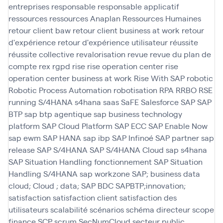
entreprises
responsable
responsable applicatif
ressources
ressources Anaplan
Ressources Humaines
retour client baw
retour client business at work
retour
d'expérience
retour d'expérience utilisateur
réussite
réussite collective
revalorisation
revue
revue du plan de
compte
rex
rgpd
rise
rise operation center
rise
operation center business at work
Rise With SAP
robotic
Robotic Process Automation
robotisation
RPA
RRBO
RSE
running
S/4HANA
s4hana
saas
SaFE
Salesforce
SAP
SAP
BTP
sap btp agentique
sap business technology
platform
SAP Cloud Platform
SAP ECC
SAP Enable Now
sap ewm
SAP HANA
sap ibp
SAP Infinoé
SAP partner
sap
release
SAP S/4HANA
SAP S/4HANA Cloud
sap s4hana
SAP Situation Handling fonctionnement
SAP Situation
Handling S/4HANA
sap workzone
SAP; business data
cloud; Cloud ; data; SAP BDC
SAPBTP;innovation;
satisfaction
satisfaction client
satisfaction des
utilisateurs
scalabilité
scénarios
schéma directeur
scope
finance
SCP
scrum
SecNumCloud
secteur public