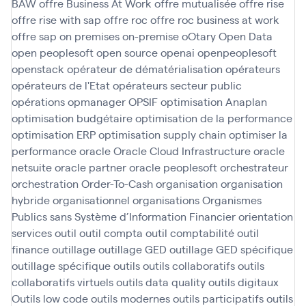
BAW
offre Business At Work
offre mutualisée
offre rise
offre rise with sap
offre roc
offre roc business at work
offre sap
on premises
on-premise
oOtary
Open Data
open peoplesoft
open source
openai
openpeoplesoft
openstack
opérateur de dématérialisation
opérateurs
opérateurs de l'Etat
opérateurs secteur public
opérations
opmanager
OPSIF
optimisation Anaplan
optimisation budgétaire
optimisation de la performance
optimisation ERP
optimisation supply chain
optimiser la
performance
oracle
Oracle Cloud Infrastructure
oracle
netsuite
oracle partner
oracle peoplesoft
orchestrateur
orchestration
Order-To-Cash
organisation
organisation
hybride
organisationnel
organisations
Organismes
Publics sans Système d’Information Financier
orientation
services
outil
outil compta
outil comptabilité
outil
finance
outillage
outillage GED
outillage GED spécifique
outillage spécifique
outils
outils collaboratifs
outils
collaboratifs virtuels
outils data quality
outils digitaux
Outils low code
outils modernes
outils participatifs
outils