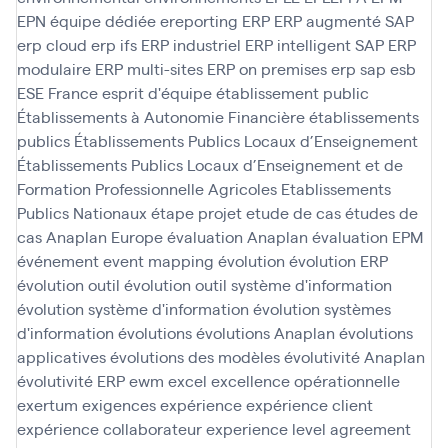
EPN
équipe dédiée
ereporting
ERP
ERP augmenté SAP
erp cloud
erp ifs
ERP industriel
ERP intelligent SAP
ERP
modulaire
ERP multi-sites
ERP on premises
erp sap
esb
ESE France
esprit d'équipe
établissement public
Établissements à Autonomie Financière
établissements
publics
Établissements Publics Locaux d’Enseignement
Établissements Publics Locaux d’Enseignement et de
Formation Professionnelle Agricoles
Etablissements
Publics Nationaux
étape projet
etude de cas
études de
cas Anaplan
Europe
évaluation Anaplan
évaluation EPM
événement
event mapping
évolution
évolution ERP
évolution outil
évolution outil système d'information
évolution système d'information
évolution systèmes
d'information
évolutions
évolutions Anaplan
évolutions
applicatives
évolutions des modèles
évolutivité Anaplan
évolutivité ERP
ewm
excel
excellence opérationnelle
exertum
exigences
expérience
expérience client
expérience collaborateur
experience level agreement