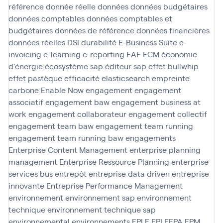
référence
donnée réelle
données
données budgétaires
données comptables
données comptables et
budgétaires
données de référence
données financières
données réelles
DSI
durabilité
E-Business Suite
e-
invoicing
e-learning
e-reporting
EAF
ECM
économie
d'énergie
écosystème sap
éditeur sap
effet bullwhip
effet pastèque
efficacité
elasticsearch
empreinte
carbone
Enable Now
engagement
engagement
associatif
engagement baw
engagement business at
work
engagement collaborateur
engagement collectif
engagement team baw
engagement team running
engagement team running baw
engagements
Enterprise Content Management
enterprise planning
management
Enterprise Ressource Planning
enterprise
services bus
entrepôt
entreprise data driven
entreprise
innovante
Entreprise Performance Management
environnement
environnement sap
environnement
technique
environnement technique sap
environnemental
environnements
EPLE
EPLEFPA
EPM