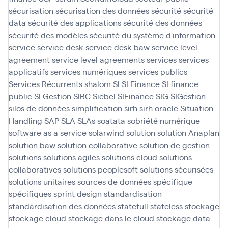
sécurisation
sécurisation des données
sécurité
sécurité
data
sécurité des applications
sécurité des données
sécurité des modèles
sécurité du système d'information
service
service desk
service desk baw
service level
agreement
service level agreements
services
services
applicatifs
services numériques
services publics
Services Récurrents
shalom
SI
SI Finance
SI finance
public
SI Gestion
SIBC
Siebel
SIFinance
SIG
SIGestion
silos de données
simplification
sirh
sirh oracle
Situation
Handling SAP
SLA
SLAs
soatata
sobriété numérique
software as a service
solarwind
solution
solution Anaplan
solution baw
solution collaborative
solution de gestion
solutions
solutions agiles
solutions cloud
solutions
collaboratives
solutions peoplesoft
solutions sécurisées
solutions unitaires
sources de données
spécifique
spécifiques
sprint design
standardisation
standardisation des données
statefull
stateless
stockage
stockage cloud
stockage dans le cloud
stockage data