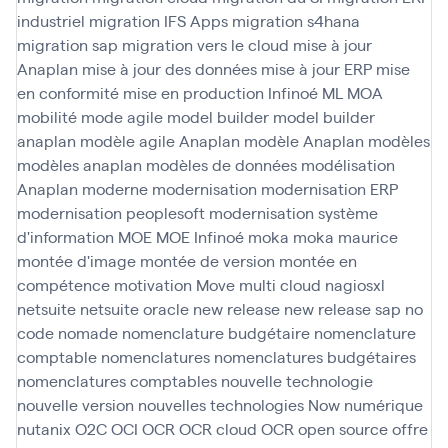
industriel
migration IFS Apps
migration s4hana
migration sap
migration vers le cloud
mise à jour
Anaplan
mise à jour des données
mise à jour ERP
mise
en conformité
mise en production Infinoé
ML
MOA
mobilité
mode agile
model builder
model builder
anaplan
modèle agile Anaplan
modèle Anaplan
modèles
modèles anaplan
modèles de données
modélisation
Anaplan
moderne
modernisation
modernisation ERP
modernisation peoplesoft
modernisation système
d'information
MOE
MOE Infinoé
moka
moka maurice
montée d'image
montée de version
montée en
compétence
motivation
Move
multi cloud
nagiosxl
netsuite
netsuite oracle
new release
new release sap
no
code
nomade
nomenclature budgétaire
nomenclature
comptable
nomenclatures
nomenclatures budgétaires
nomenclatures comptables
nouvelle technologie
nouvelle version
nouvelles technologies
Now
numérique
nutanix
O2C
OCI
OCR
OCR cloud
OCR open source
offre