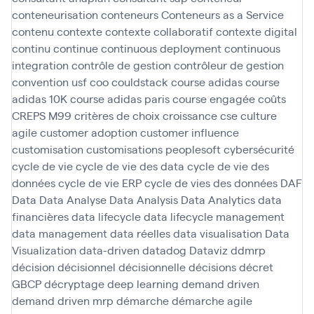
conteneurisation
conteneurs
Conteneurs as a Service
contenu
contexte
contexte collaboratif
contexte digital
continu
continue
continuous deployment
continuous
integration
contrôle de gestion
contrôleur de gestion
convention usf
coo
couldstack
course adidas
course
adidas 10K
course adidas paris
course engagée
coûts
CREPS M99
critères de choix
croissance
cse
culture
agile
customer adoption
customer influence
customisation
customisations peoplesoft
cybersécurité
cycle de vie
cycle de vie des data
cycle de vie des
données
cycle de vie ERP
cycle de vies des données
DAF
Data
Data Analyse
Data Analysis
Data Analytics
data
financières
data lifecycle
data lifecycle management
data management
data réelles
data visualisation
Data
Visualization
data-driven
datadog
Dataviz
ddmrp
décision
décisionnel
décisionnelle
décisions
décret
GBCP
décryptage
deep learning
demand driven
demand driven mrp
démarche
démarche agile