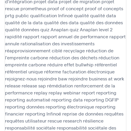
d'intégration
projet data
projet de migration
projet
rescue
prometheus
proof of concept
proof of concepts
prtg
public
qualification Infinoé
qualité
qualité data
qualité de la data
qualité des data
qualité des données
qualité données
quiz Anaplan
quiz Anaplan level 2
rapidité
rapport
rapport annuel de performance
rapport
annule
rationalisation des investissements
réapprovisionnement ciblé
recyclage
réduction de
l'empreinte carbone
réduction des déchets
réduction
empreinte carbone
réduire effet bullwhip
référentiel
référentiel unique
réforme facturation électronique
rejoignez-nous
rejoindre baw
rejoindre business at work
release
release sap
rémédiation
renforcement de la
performance
replay
replay webinar
report
reporting
reporting automatisé
reporting data
reporting DGFIP
reporting données
reporting électronique
reporting
financier
reporting Infinoé
reprise de données
requêtes
requêtes utilisateur
rescue
research
résilience
responsabilité sociétale
responsabilité sociétale des