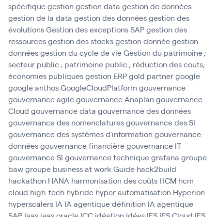
spécifique
gestion
gestion data
gestion de données
gestion de la data
gestion des données
gestion des
évolutions
Gestion des exceptions SAP
gestion des
ressources
gestion des stocks
gestion donnée
gestion
données
gestion du cycle de vie
Gestion du patrimoine ;
secteur public ; patrimoine public ; réduction des couts;
économies publiques
gestion ERP
gold partner
google
google anthos
GoogleCloudPlatform
gouvernance
gouvernance agile
gouvernance Anaplan
gouvernance
Cloud
gouvernance data
gouvernance des données
gouvernance des nomenclatures
gouvernance des SI
gouvernance des systèmes d'information
gouvernance
données
gouvernance financière
gouvernance IT
gouvernance SI
gouvernance technique
grafana
groupe
baw
groupe business at work
Guide
hack2build
hackathon
HANA
harmonisation des coûts
HCM
hcm
cloud
high-tech
hybride
hyper automatisation
Hyperion
hyperscalers
IA
IA agentique définition
IA agentique
SAP
Iaas
iaas oracle
ICC
idéation
idées
IFS
IFS Cloud
IFS