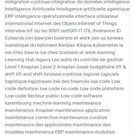
intégration continue
intégration de données
intelligence
Intelligence Artificielle
Intelligence artificielle agentique
ERP
intelligence opérationnelle
interface utilisateur
international
Internet des Objets
Internet of Things
interview
IoT
iso
iso 9001
iso9001
IT
ITIL
itinérance
JD
Edwards
join baw
join business at work
join us
Jumeau
numérique du bâtiment
Kanban
Kibana
kubernetes
la
vie chez baw
la vie chez business at work
learning
Learning Hub
legacy
Les outils du contrôle de gestion
Level 1 Anaplan
Level 2 Anaplan
liasse budgétaire
lift &
shift
lift and shift
livraison continue
logiciel
logiciels
logistique
logistiques
lois des finances
low code
Low
code definition
low code no code
Low code plateform
Low code Secteur public
Low code software
luxembourg
machine learning
maintenance
maintenance Anaplan
maintenance applicative
maintenance corrective
maintenance curative
maintenance des applications
maintenance des
modèles
maintenance ERP
maintenance évolutive