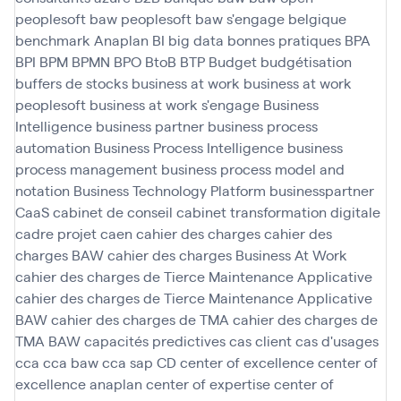
peoplesoft
baw peoplesoft
baw s'engage
belgique
benchmark Anaplan
BI
big data
bonnes pratiques
BPA
BPI
BPM
BPMN
BPO
BtoB
BTP
Budget
budgétisation
buffers de stocks
business at work
business at work
peoplesoft
business at work s'engage
Business
Intelligence
business partner
business process
automation
Business Process Intelligence
business
process management
business process model and
notation
Business Technology Platform
businesspartner
CaaS
cabinet de conseil
cabinet transformation digitale
cadre projet
caen
cahier des charges
cahier des
charges BAW
cahier des charges Business At Work
cahier des charges de Tierce Maintenance Applicative
cahier des charges de Tierce Maintenance Applicative
BAW
cahier des charges de TMA
cahier des charges de
TMA BAW
capacités predictives
cas client
cas d'usages
cca
cca baw
cca sap
CD
center of excellence
center of
excellence anaplan
center of expertise
center of