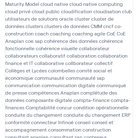
Maturity Model
cloud native
cloud native computing
cloud privé
cloud public
cloudification
cloudisation
club
utilisateurs de solutions oracle
cluster
cluster de
données
clusters
clusters de données
CMM
cncf
co-
construction
coach
coaching
coaching agile
CoE
CoE
Anaplan
coe sap
cohérence des données
cohérence
fonctionnelle
cohérence visuelle
collaborateur
collaborateurs
collaboratif
collaboration
collaboration
finance et IT
collaborative
collborateur
collectif
Collèges et Lycées
colombelles
comité social et
économique
communauté
communauté sap
communication
communication digitale
communiqué
de presse
compétences Anaplan
complétude des
données
composante digitale
compta-finance
compta-
finances
Comptabilité
concur
condition opérationnelle
conduite du changement
conduite du changement ERP
conformité
connecteur Infinoé
conseil
conseil et
accompagnement
consommation
construction
consultant anaplan
consultant sap
conteneur