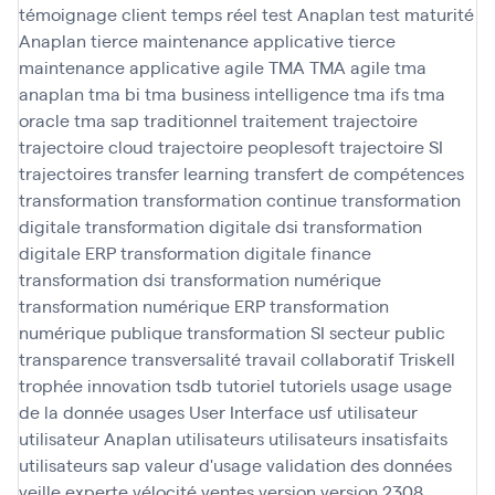
témoignage client
temps réel
test Anaplan
test maturité
Anaplan
tierce maintenance applicative
tierce
maintenance applicative agile
TMA
TMA agile
tma
anaplan
tma bi
tma business intelligence
tma ifs
tma
oracle
tma sap
traditionnel
traitement
trajectoire
trajectoire cloud
trajectoire peoplesoft
trajectoire SI
trajectoires
transfer learning
transfert de compétences
transformation
transformation continue
transformation
digitale
transformation digitale dsi
transformation
digitale ERP
transformation digitale finance
transformation dsi
transformation numérique
transformation numérique ERP
transformation
numérique publique
transformation SI secteur public
transparence
transversalité
travail collaboratif
Triskell
trophée innovation
tsdb
tutoriel
tutoriels
usage
usage
de la donnée
usages
User Interface
usf
utilisateur
utilisateur Anaplan
utilisateurs
utilisateurs insatisfaits
utilisateurs sap
valeur d'usage
validation des données
veille experte
vélocité
ventes
version
version 2308