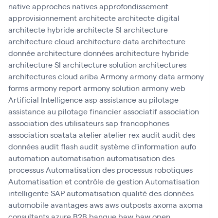
native
approches natives
approfondissement
approvisionnement
architecte
architecte digital
architecte hybride
architecte SI
architecture
architecture cloud
architecture data
architecture
donnée
architecture données
architecture hybride
architecture SI
architecture solution
architectures
architectures cloud
ariba
Armony
armony data
armony
forms
armony report
armony solution
armony web
Artificial Intelligence
asp
assistance au pilotage
assistance au pilotage financier
associatif
association
association des utilisateurs sap francophones
association soatata
atelier
atelier rex
audit
audit des
données
audit flash
audit système d'information
aufo
automation
automatisation
automatisation des
processus
Automatisation des processus robotiques
Automatisation et contrôle de gestion
Automatisation
intelligente SAP
automatisation qualité des données
automobile
avantages
aws
aws outposts
axoma
axoma
consultants
azure
B2B
banque
baw
baw open