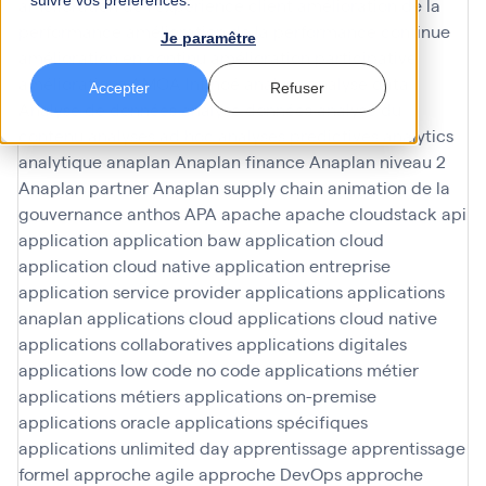
suivre vos préférences.
amélioration de l'expérience client
amélioration de la
performance
amélioration de la performance continue
Je paramêtre
amélioration en continu
amélioration participative
améliorations
AMOA Infinoé
analyse
analyse data
Accepter
Refuser
Analyse de données
analyse données
analyse du
contenu
analyses ad hoc
analyses predictives
analytics
analytique
anaplan
Anaplan finance
Anaplan niveau 2
Anaplan partner
Anaplan supply chain
animation de la
gouvernance
anthos
APA
apache
apache cloudstack
api
application
application baw
application cloud
application cloud native
application entreprise
application service provider
applications
applications
anaplan
applications cloud
applications cloud native
applications collaboratives
applications digitales
applications low code no code
applications métier
applications métiers
applications on-premise
applications oracle
applications spécifiques
applications unlimited day
apprentissage
apprentissage
formel
approche agile
approche DevOps
approche