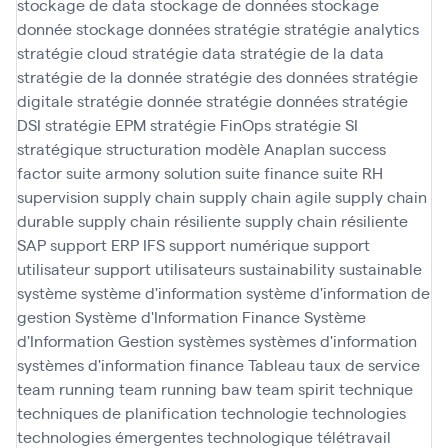
stockage de data
stockage de données
stockage
donnée
stockage données
stratégie
stratégie analytics
stratégie cloud
stratégie data
stratégie de la data
stratégie de la donnée
stratégie des données
stratégie
digitale
stratégie donnée
stratégie données
stratégie
DSI
stratégie EPM
stratégie FinOps
stratégie SI
stratégique
structuration modèle Anaplan
success
factor
suite armony solution
suite finance
suite RH
supervision
supply chain
supply chain agile
supply chain
durable
supply chain résiliente
supply chain résiliente
SAP
support ERP IFS
support numérique
support
utilisateur
support utilisateurs
sustainability
sustainable
système
système d'information
système d'information de
gestion
Système d'Information Finance
Système
d'Information Gestion
systèmes
systèmes d'information
systèmes d'information finance
Tableau
taux de service
team running
team running baw
team spirit
technique
techniques de planification
technologie
technologies
technologies émergentes
technologique
télétravail