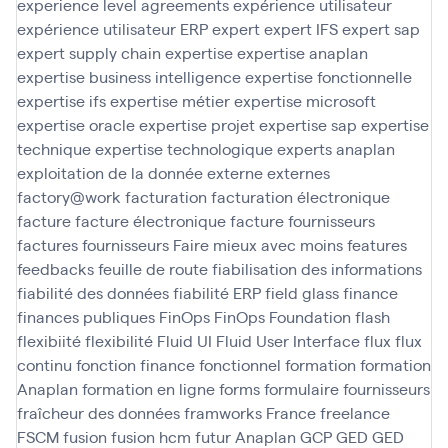
experience level agreements
expérience utilisateur
expérience utilisateur ERP
expert
expert IFS
expert sap
expert supply chain
expertise
expertise anaplan
expertise business intelligence
expertise fonctionnelle
expertise ifs
expertise métier
expertise microsoft
expertise oracle
expertise projet
expertise sap
expertise
technique
expertise technologique
experts anaplan
exploitation de la donnée
externe
externes
factory@work
facturation
facturation électronique
facture
facture électronique
facture fournisseurs
factures fournisseurs
Faire mieux avec moins
features
feedbacks
feuille de route
fiabilisation des informations
fiabilité des données
fiabilité ERP
field glass
finance
finances publiques
FinOps
FinOps Foundation
flash
flexibiité
flexibilité
Fluid UI
Fluid User Interface
flux
flux
continu
fonction finance
fonctionnel
formation
formation
Anaplan
formation en ligne
forms
formulaire
fournisseurs
fraîcheur des données
framworks
France
freelance
FSCM
fusion
fusion hcm
futur Anaplan
GCP
GED
GED