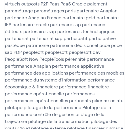
virtuels
outposts
P2P
Paas
PaaS Oracle
paiement
paramétrage
paramétrages
paris
partenaire Anaplan
partenaire Anaplan France
partenaire gold
partenaire
IFS
partenaire oracle
partenaire sap
partenaires
éditeurs
partenaires sap
partenaires technologiques
partenariat
partenariat sap
participatif
participative
pastèque
patrimoine
patrimoine décisionnel
pcoe
pcoe
sap
PDP
peopleoft
peoplesoft
peoplesoft day
PeopleSoft Now
PeopleTools
pérennité
performance
performance Anaplan
performance applicative
performance des applications
performance des modèles
performance du système d'information
performance
économique & financière
performance financière
performance opérationnelle
performances
performances opérationnelles
pertinents
pilier associatif
pilotage
pilotage de la performance
Pilotage de la
performance contrôle de gestion
pilotage de la
trajectoire
pilotage de la transformation
pilotage des
coûts Cloud
pilotage externe
pilotage financier
pilotage