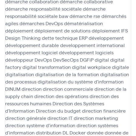
démarche collaboration
démarche collaborative
démarche responsabilité sociétale
démarche
responsabilité sociétale baw
démarche rse
démarchés
agiles
démarches DevOps
dématérialisation
déploiement
déploiement de solutions
déploiement IFS
Design Thinking
dette technique ERP
développement
développement durable
developpement international
développement logiciel
développement logiciels
développeur
DevOps
DevSecOps
DGFiP
digital
digital
factory
digital transformation
digital workplace
digitale
digitalisation
digitalisation de la formation
digitalisation
des processus
digitalisation du système d'information
DINUM
direction
direction commerciale
direction de la
supply chain
direction des opérations
direction des
ressources humaines
Direction des Systèmes
d'Information
Direction du budget
direction financière
direction générale
direction IT
direction marketing
direction système d'information
direction systèmes
d'information
distribution
DL
Docker
donnée
donnée de