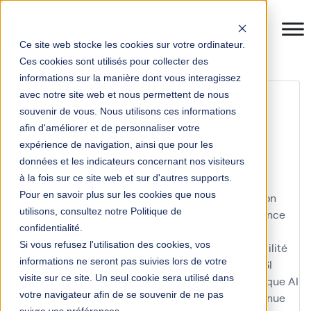
Ce site web stocke les cookies sur votre ordinateur.
Ces cookies sont utilisés pour collecter des
informations sur la manière dont vous interagissez
optimisation de la
avec notre site web et nous permettent de nous
souvenir de vous. Nous utilisons ces informations
performance
afin d'améliorer et de personnaliser votre
expérience de navigation, ainsi que pour les
données et les indicateurs concernant nos visiteurs
10KM Paris
accompagnement
accompagnement
à la fois sur ce site web et sur d'autres supports.
Anaplan
accompagnement IFS
achats
acquisition
Pour en savoir plus sur les cookies que nous
acteur
acteur clé
actualité
actualités
administration
utilisons, consultez notre Politique de
administration des ventes
adoption utilisateur
agence
confidentialité.
nationale de la recherche
Agents IA SAP ERP
agile
Si vous refusez l'utilisation des cookies, vos
agilité
agilité à l'échelle
agilité de l'organisation
agilité
informations ne seront pas suivies lors de votre
des organisations
agilité des processus
agilité du SI
visite sur ce site. Un seul cookie sera utilisé dans
agilité du système d'information
agilité technologique
AI
votre navigateur afin de se souvenir de ne pas
aide au choix
AIFE
amélioration
amélioration continue