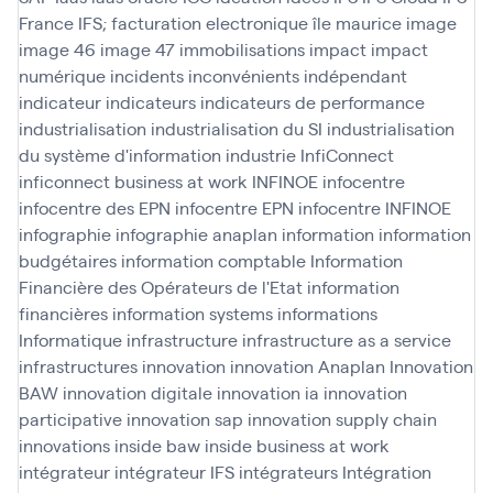
France
IFS; facturation electronique
île maurice
image
image 46
image 47
immobilisations
impact
impact
numérique
incidents
inconvénients
indépendant
indicateur
indicateurs
indicateurs de performance
industrialisation
industrialisation du SI
industrialisation
du système d'information
industrie
InfiConnect
inficonnect business at work
INFINOE
infocentre
infocentre des EPN
infocentre EPN
infocentre INFINOE
infographie
infographie anaplan
information
information
budgétaires
information comptable
Information
Financière des Opérateurs de l'Etat
information
financières
information systems
informations
Informatique
infrastructure
infrastructure as a service
infrastructures
innovation
innovation Anaplan
Innovation
BAW
innovation digitale
innovation ia
innovation
participative
innovation sap
innovation supply chain
innovations
inside baw
inside business at work
intégrateur
intégrateur IFS
intégrateurs
Intégration