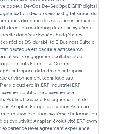
veloppeur
DevOps
DevSecOps
DGFiP
digital
digitalisation des processus
digitalisation du
pérations
direction des ressources humaines
 IT
direction marketing
direction système
 réelle
données
données budgétaires
ées réelles
DSI
durabilité
E-Business Suite
e-
ffet pastèque
efficacité
elasticsearch
ss at work
engagement collaborateur
engagements
Enterprise Content
repôt
entreprise data driven
entreprise
que
environnement technique sap
AP
erp cloud
erp ifs
ERP industriel
ERP
lissement public
Établissements à
ts Publics Locaux d’Enseignement et de
e cas Anaplan
Europe
évaluation Anaplan
d'information
évolution système d'information
èles
évolutivité Anaplan
évolutivité ERP
ewm
r
experience level agreement
experience