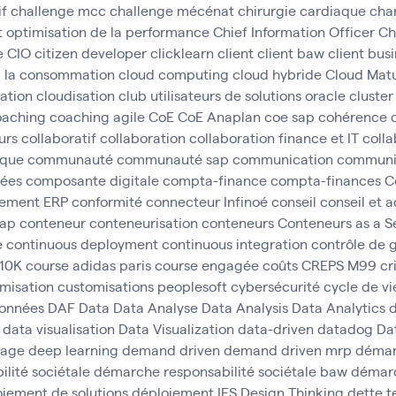
if
challenge mcc
challenge mécénat chirurgie cardiaque
cha
t optimisation de la performance
Chief Information Officer
Ch
e
CIO
citizen developer
clicklearn
client
client baw
client bus
à la consommation
cloud computing
cloud hybride
Cloud Matu
cation
cloudisation
club utilisateurs de solutions oracle
cluster
oaching
coaching agile
CoE
CoE Anaplan
coe sap
cohérence 
urs
collaboratif
collaboration
collaboration finance et IT
colla
ique
communauté
communauté sap
communication
communic
ées
composante digitale
compta-finance
compta-finances
C
gement ERP
conformité
connecteur Infinoé
conseil
conseil et
sap
conteneur
conteneurisation
conteneurs
Conteneurs as a S
e
continuous deployment
continuous integration
contrôle de 
 10K
course adidas paris
course engagée
coûts
CREPS M99
cr
misation
customisations peoplesoft
cybersécurité
cycle de vi
données
DAF
Data
Data Analyse
Data Analysis
Data Analytics
d
data visualisation
Data Visualization
data-driven
datadog
Da
tage
deep learning
demand driven
demand driven mrp
déma
lité sociétale
démarche responsabilité sociétale baw
démarc
iement de solutions
déploiement IFS
Design Thinking
dette 