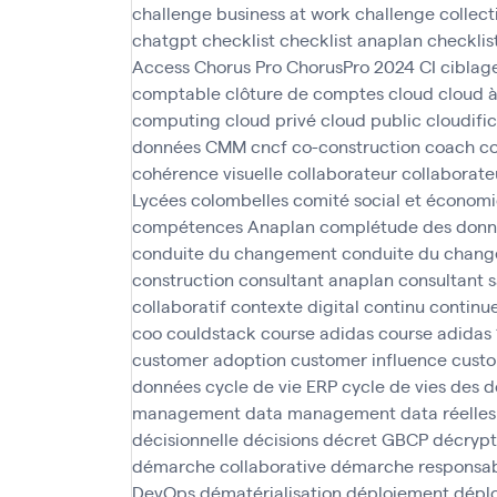
challenge business at work
challenge collect
chatgpt
checklist
checklist anaplan
checklis
Access
Chorus Pro
ChorusPro 2024
CI
ciblag
comptable
clôture de comptes
cloud
cloud 
computing
cloud privé
cloud public
cloudifi
données
CMM
cncf
co-construction
coach
c
cohérence visuelle
collaborateur
collaborate
Lycées
colombelles
comité social et économ
compétences Anaplan
complétude des donn
conduite du changement
conduite du chan
construction
consultant anaplan
consultant 
collaboratif
contexte digital
continu
continu
coo
couldstack
course adidas
course adidas
customer adoption
customer influence
custo
données
cycle de vie ERP
cycle de vies des 
management
data management
data réelles
décisionnelle
décisions
décret GBCP
décryp
démarche collaborative
démarche responsabi
DevOps
dématérialisation
déploiement
déplo