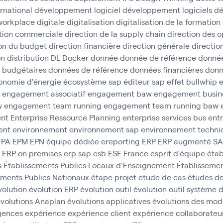
rnational
développement logiciel
développement logiciels
dé
 workplace
digitale
digitalisation
digitalisation de la formation
tion commerciale
direction de la supply chain
direction des o
ion du budget
direction financière
direction générale
direction
on
distribution
DL
Docker
donnée
donnée de référence
donnée
 budgétaires
données de référence
données financières
donn
onomie d'énergie
écosystème sap
éditeur sap
effet bullwhip
e
engagement associatif
engagement baw
engagement busine
w
engagement team running
engagement team running baw
ent
Enterprise Ressource Planning
enterprise services bus
ent
ent
environnement
environnement sap
environnement techni
FPA
EPM
EPN
équipe dédiée
ereporting
ERP
ERP augmenté S
ERP on premises
erp sap
esb
ESE France
esprit d'équipe
étab
s
Établissements Publics Locaux d’Enseignement
Établissemen
ements Publics Nationaux
étape projet
etude de cas
études d
volution
évolution ERP
évolution outil
évolution outil système 
volutions Anaplan
évolutions applicatives
évolutions des mod
gences
expérience
expérience client
expérience collaborateu