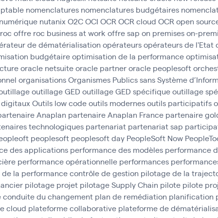
ptable
nomenclatures
nomenclatures budgétaires
nomenclat
numérique
nutanix
O2C
OCI
OCR
OCR cloud
OCR open sourc
 roc
offre roc business at work
offre sap
on premises
on-prem
érateur de dématérialisation
opérateurs
opérateurs de l'Etat
misation budgétaire
optimisation de la performance
optimisa
ucture
oracle netsuite
oracle partner
oracle peoplesoft
orches
onnel
organisations
Organismes Publics sans Système d’Inform
outillage
outillage GED
outillage GED spécifique
outillage sp
s digitaux
Outils low code
outils modernes
outils participatifs
o
partenaire Anaplan
partenaire Anaplan France
partenaire gol
tenaires technologiques
partenariat
partenariat sap
participa
eopleoft
peoplesoft
peoplesoft day
PeopleSoft Now
PeopleTo
e des applications
performance des modèles
performance d
cière
performance opérationnelle
performances
performances
 de la performance contrôle de gestion
pilotage de la traject
nancier
pilotage projet
pilotage Supply Chain
pilote
pilote pro
e conduite du changement
plan de remédiation
planification
e cloud
plateforme collaborative
plateforme de dématérialisa