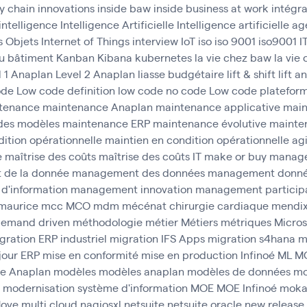
y chain
innovations
inside baw
inside business at work
intégr
intelligence
Intelligence Artificielle
Intelligence artificielle 
s Objets
Internet of Things
interview
IoT
iso
iso 9001
iso9001
I
u bâtiment
Kanban
Kibana
kubernetes
la vie chez baw
la vie
l 1 Anaplan
Level 2 Anaplan
liasse budgétaire
lift & shift
lift a
ode
Low code definition
low code no code
Low code platefor
tenance
maintenance Anaplan
maintenance applicative
main
des modèles
maintenance ERP
maintenance évolutive
mainten
ition opérationnelle
maintien en condition opérationnelle agi
e
maîtrise des coûts
maîtrise des coûts IT
make or buy
manag
de la donnée
management des données
management donn
d'information
management innovation
management participa
maurice
mcc
MCO
mdm
mécénat chirurgie cardiaque
mendi
emand driven
méthodologie
métier
Métiers
métriques
Micros
gration ERP industriel
migration IFS Apps
migration s4hana
m
jour ERP
mise en conformité
mise en production Infinoé
ML
M
e Anaplan
modèles
modèles anaplan
modèles de données
mo
modernisation système d'information
MOE
MOE Infinoé
mok
ove
multi cloud
nagiosxl
netsuite
netsuite oracle
new release