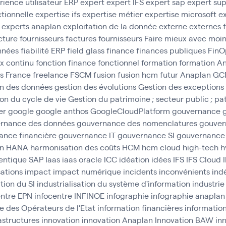
rience utilisateur ERP
expert
expert IFS
expert sap
expert sup
ctionnelle
expertise ifs
expertise métier
expertise microsoft
ex
experts anaplan
exploitation de la donnée
externe
externes
cture fournisseurs
factures fournisseurs
Faire mieux avec moi
onnées
fiabilité ERP
field glass
finance
finances publiques
FinO
ux continu
fonction finance
fonctionnel
formation
formation A
s
France
freelance
FSCM
fusion
fusion hcm
futur Anaplan
GC
on des données
gestion des évolutions
Gestion des exceptions
on du cycle de vie
Gestion du patrimoine ; secteur public ; pa
er
google
google anthos
GoogleCloudPlatform
gouvernance
rnance des données
gouvernance des nomenclatures
gouver
ance financière
gouvernance IT
gouvernance SI
gouvernance
n
HANA
harmonisation des coûts
HCM
hcm cloud
high-tech
h
entique SAP
Iaas
iaas oracle
ICC
idéation
idées
IFS
IFS Cloud
ations
impact
impact numérique
incidents
inconvénients
ind
ation du SI
industrialisation du système d'information
industrie
entre EPN
infocentre INFINOE
infographie
infographie anaplan
e des Opérateurs de l'Etat
information financières
informatio
astructures
innovation
innovation Anaplan
Innovation BAW
in