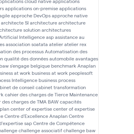
pplications cloud native
applications
rs
applications on-premise
applications
agile
approche DevOps
approche native
architecte SI
architecture
architecture
chitecture solution
architectures
Artificial Intelligence
asp
assistance au
nes
association soatata
atelier
atelier rex
ation des processus
Automatisation des
n qualité des données
automobile
avantages
baw s'engage
belgique
benchmark Anaplan
siness at work
business at work peoplesoft
ocess Intelligence
business process
binet de conseil
cabinet transformation
rk
cahier des charges de Tierce Maintenance
r des charges de TMA BAW
capacités
aplan
center of expertise
center of expertise
ce
Centre d'Excellence Anaplan
Centre
d'expertise sap
Centre de Compétence
hallenge
challenge associatif
challenge baw