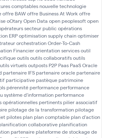
ures comptables
nouvelle technologie
e
offre BAW
offre Business At Work
offre
ise
oOtary
Open Data
open peoplesoft
open
opérateurs secteur public
opérations
tion ERP
optimisation supply chain
optimiser
trateur
orchestration
Order-To-Cash
ation Financier
orientation services
outil
écifique
outils
outils collaboratifs
outils
utils virtuels
outposts
P2P
Paas
PaaS Oracle
d
partenaire IFS
partenaire oracle
partenaire
tif
participative
pastèque
patrimoine
ols
pérennité
performance
performance
u système d'information
performance
 opérationnelles
pertinents
pilier associatif
oire
pilotage de la transformation
pilotage
jet
pilotes
plan
plan comptable
plan d'action
planification collaborative
planification
tion partenaire
plateforme de stockage de