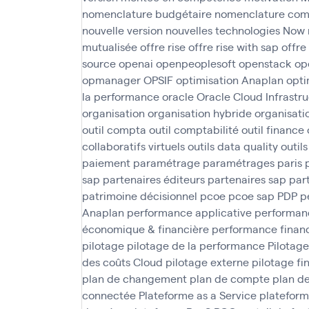
nomenclature budgétaire
nomenclature com
nouvelle version
nouvelles technologies
Now
mutualisée
offre rise
offre rise with sap
offre
source
openai
openpeoplesoft
openstack
op
opmanager
OPSIF
optimisation Anaplan
opti
la performance
oracle
Oracle Cloud Infrastr
organisation
organisation hybride
organisati
outil compta
outil comptabilité
outil finance
collaboratifs virtuels
outils data quality
outil
paiement
paramétrage
paramétrages
paris
sap
partenaires éditeurs
partenaires sap
par
patrimoine décisionnel
pcoe
pcoe sap
PDP
p
Anaplan
performance applicative
performanc
économique & financière
performance finan
pilotage
pilotage de la performance
Pilotage
des coûts Cloud
pilotage externe
pilotage fi
plan de changement
plan de compte
plan d
connectée
Plateforme as a Service
plateform