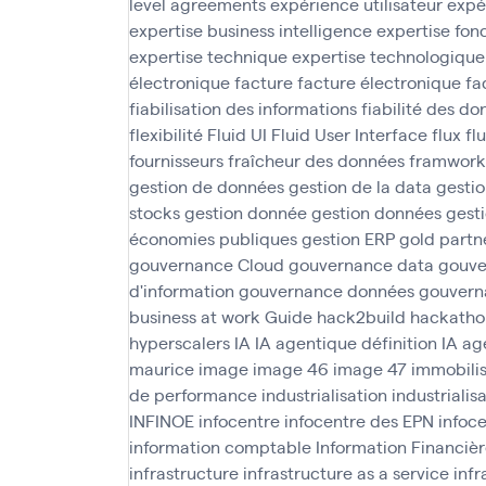
level agreements
expérience utilisateur
expé
expertise business intelligence
expertise fon
expertise technique
expertise technologique
électronique
facture
facture électronique
fa
fiabilisation des informations
fiabilité des d
flexibilité
Fluid UI
Fluid User Interface
flux
fl
fournisseurs
fraîcheur des données
framwork
gestion de données
gestion de la data
gesti
stocks
gestion donnée
gestion données
gesti
économies publiques
gestion ERP
gold partn
gouvernance Cloud
gouvernance data
gouve
d'information
gouvernance données
gouvern
business at work
Guide
hack2build
hackatho
hyperscalers
IA
IA agentique définition
IA ag
maurice
image
image 46
image 47
immobilis
de performance
industrialisation
industrialis
INFINOE
infocentre
infocentre des EPN
infoc
information comptable
Information Financièr
infrastructure
infrastructure as a service
infr