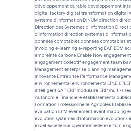
développement durable
developpement inte
digital factory
digital transformation
digital
système d'information
DINUM
direction
direc
Direction des Systèmes d'Information
Direct
d'information
direction systèmes d'informati
données comptables
données comptables et
invoicing
e-learning
e-reporting
EAF
ECM
éc
empreinte carbone
Enable Now
engagement
engagement collectif
engagement team ba
Management
enterprise planning managem
innovante
Entreprise Performance Managem
environnemental
environnements
EPLE
EPLE
intelligent SAP
ERP modulaire
ERP multi-sites
Autonomie Financière
établissements public
Formation Professionnelle Agricoles
Etabliss
évaluation EPM
événement
event mapping
é
évolution systèmes d'information
évolutions
é
excel
excellence opérationnelle
exertum
exi