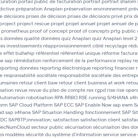
turation
portail public de facturation
portrait
portrait shalom
dictive
préparation Anaplan
préservation environnement
prév
e décisions
prises de décision
prises de décisions
privé
prix d
project
project rescue
projet
projet annuel
projet annuel de 
prometheus
proof of concept
proof of concepts
prtg
public
es données
qualité données
quiz Anaplan
quiz Anaplan level 2
des investissements
réapprovisionnement ciblé
recyclage
rédu
e effet bullwhip
référentiel
référentiel unique
réforme factura
se sap
rémédiation
renforcement de la performance
replay
re
eporting données
reporting électronique
reporting financier
ce
responsabilité sociétale
responsabilité sociétale des entrep
umaines
retour client baw
retour client business at work
retou
isation
revue
revue du plan de compte
rex
rgpd
rise
rise oper
 Automation
robotisation
RPA
RRBO
RSE
running
S/4HANA
s4h
form
SAP Cloud Platform
SAP ECC
SAP Enable Now
sap ewm
S
ud
sap s4hana
SAP Situation Handling fonctionnement
SAP Si
 BDC
SAPBTP;innovation;
satisfaction
satisfaction client
satisfa
SecNumCloud
secteur public
sécurisation
sécurisation des do
des modèles
sécurité du système d'information
service
service