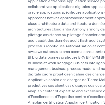
application entreprise
application service pr
collaboratives
applications digitales
applica
oracle
applications spécifiques
applications 
approches natives
approfondissement
appro
cloud
architecture data
architecture donnée
architectures cloud
ariba
Armony
armony da
pilotage
assistance au pilotage financier
asso
audit
audit des données
audit flash
audit sys
processus robotiques
Automatisation et cont
aws
aws outposts
axoma
axoma consultants
BI
big data
bonnes pratiques
BPA
BPI
BPM
B
business at work s'engage
Business Intellige
management
business process model and no
digitale
cadre projet
caen
cahier des charge
Applicative
cahier des charges de Tierce M
predictives
cas client
cas d'usages
cca
cca 
anaplan
center of expertise and excellence
c
d'Excellence et d'Expertise
centre d'excellen
Anaplan
certification Anaplan
certification 