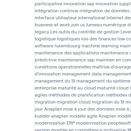
participative
innovation sap
innovation suppl
intégration continue
intégration de données
interface utilisateur
international
Internet de
business at work
join us
Jumeau numérique d
legacy
Les outils du contrôle de gestion
Leve
logistique
logistiques
lois des finances
low c
software
luxembourg
machine learning
main
maintenance des applications
maintenance 
prédictive
maintenance sap
maintien en cond
conditions operationnelles
maîtrise d'ouvrag
d'innovation
management data
management 
management du SI
management du système 
enterprise
maturité au cloud
maturité cloud
agiles
méthodes de planification
méthodes d
migration
migration cloud
migration du SI
mi
jour Anaplan
mise à jour des données
mise à 
builder anaplan
modèle agile Anaplan
modèl
modernisation ERP
modernisation peoplesoft
version
montée en compétence
motivation
M