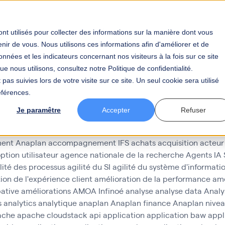
tier
Votre secteur
BAW
Votre carrière
Actualités
nt utilisés pour collecter des informations sur la manière dont vous
ir de vous. Nous utilisons ces informations afin d'améliorer et de
nnées et les indicateurs concernant nos visiteurs à la fois sur ce site
e nous utilisons, consultez notre Politique de confidentialité.
pas suivies lors de votre visite sur ce site. Un seul cookie sera utilisé
éférences.
Je paramêtre
Accepter
Refuser
ent Anaplan
accompagnement IFS
achats
acquisition
acteur
ption utilisateur
agence nationale de la recherche
Agents IA
lité des processus
agilité du SI
agilité du système d'informati
ion de l'expérience client
amélioration de la performance
amé
pative
améliorations
AMOA Infinoé
analyse
analyse data
Analy
s
analytics
analytique
anaplan
Anaplan finance
Anaplan nivea
ache
apache cloudstack
api
application
application baw
appl