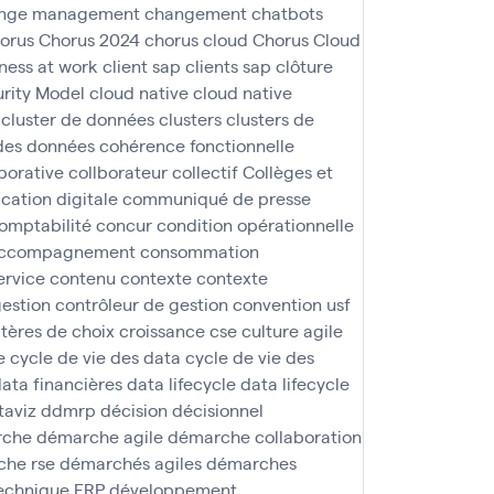
nge management
changement
chatbots
orus
Chorus 2024
chorus cloud
Chorus Cloud
iness at work
client sap
clients sap
clôture
rity Model
cloud native
cloud native
cluster de données
clusters
clusters de
des données
cohérence fonctionnelle
borative
collborateur
collectif
Collèges et
ation digitale
communiqué de presse
omptabilité
concur
condition opérationnelle
 accompagnement
consommation
ervice
contenu
contexte
contexte
gestion
contrôleur de gestion
convention usf
itères de choix
croissance
cse
culture agile
e
cycle de vie des data
cycle de vie des
ata financières
data lifecycle
data lifecycle
taviz
ddmrp
décision
décisionnel
rche
démarche agile
démarche collaboration
he rse
démarchés agiles
démarches
technique ERP
développement