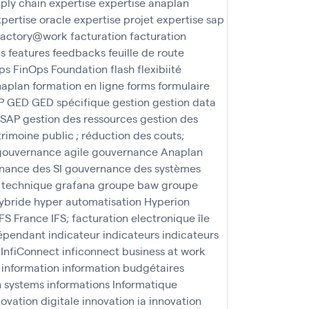
ply chain
expertise
expertise anaplan
pertise oracle
expertise projet
expertise sap
factory@work
facturation
facturation
ns
features
feedbacks
feuille de route
ps
FinOps Foundation
flash
flexibiité
naplan
formation en ligne
forms
formulaire
P
GED
GED spécifique
gestion
gestion data
 SAP
gestion des ressources
gestion des
trimoine public ; réduction des couts;
gouvernance agile
gouvernance Anaplan
nance des SI
gouvernance des systèmes
 technique
grafana
groupe baw
groupe
ybride
hyper automatisation
Hyperion
IFS France
IFS; facturation electronique
île
épendant
indicateur
indicateurs
indicateurs
InfiConnect
inficonnect business at work
information
information budgétaires
n systems
informations
Informatique
novation digitale
innovation ia
innovation