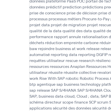
données
plateforme PaaS
POC
portail de fac
données
prédictif
prediction
prédictions
pre
prise de conscience
prise de décision
prise d
processus
processus métiers
Procure-to-Pay
projet data
projet de migration
projet rescue
qualité de la data
qualité des data
qualité d
performance
rapport annule
rationalisation 
déchets
réduction empreinte carbone
réduir
baw
rejoindre business at work
release
relea
automatisé
reporting data
reporting DGFIP
r
requêtes utilisateur
rescue
research
résilien
ressources
ressources Anaplan
Ressources H
utilisateur
réussite
réussite collective
revalor
work
Rise With SAP
robotic
Robotic Process
btp agentique
sap business technology plat
sap release
SAP S/4HANA
SAP S/4HANA Clo
SAP; business data cloud; Cloud ; data; SAP
schéma directeur
scope finance
SCP
scrum
applications
sécurité des données
sécurité 