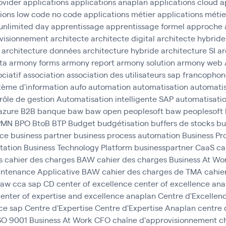
ovider
applications
applications anaplan
applications cloud
a
tions low code no code
applications métier
applications métie
unlimited day
apprentissage
apprentissage formel
approche 
visionnement
architecte
architecte digital
architecte hybride
architecture données
architecture hybride
architecture SI
ar
ta
armony forms
armony report
armony solution
armony web
ciatif
association
association des utilisateurs sap francopho
tème d'information
aufo
automation
automatisation
automatis
rôle de gestion
Automatisation intelligente SAP
automatisatio
azure
B2B
banque
baw
baw open peoplesoft
baw peoplesoft
PMN
BPO
BtoB
BTP
Budget
budgétisation
buffers de stocks
bu
nce
business partner
business process automation
Business Pr
tation
Business Technology Platform
businesspartner
CaaS
ca
s
cahier des charges BAW
cahier des charges Business At Wo
aintenance Applicative BAW
cahier des charges de TMA
cahie
baw
cca sap
CD
center of excellence
center of excellence an
enter of expertise and excellence anaplan
Centre d'Excellen
ce sap
Centre d'Expertise
Centre d'Expertise Anaplan
centre 
ISO 9001 Business At Work
CFO
chaîne d'approvisionnement
c