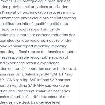
Power Bi
PPF
pratique agile
précision des
ision
prévisionnel
prévisions
priorisation
e l'innovation
prix innovation
process mining
performance
projet cloud
projet d'intégration
qualification Infinoé
qualité
qualité data
rapidité
rapport
rapport annuel de
ction de l'empreinte carbone
réduction des
tion électronique
rejoignez-nous
rejoindre
play webinar
report
reporting
reporting
reporting Infinoé
reprise de données
requêtes
rises
responsable
responsable applicatif
r d'expérience
retour d'expérience
ation center
rise operation center business at
ana
saas
SaFE
Salesforce
SAP
SAP BTP
sap
AP HANA
sap ibp
SAP Infinoé
SAP partner
tuation Handling S/4HANA
sap workzone
ction des utilisateurs
scalabilité
scénarios
nnées
sécurité
sécurité data
sécurité des
 desk
service desk baw
service level