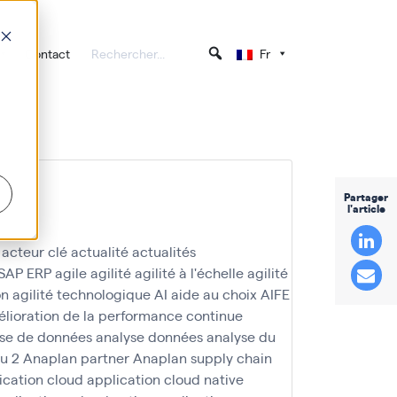
Contact
Fr
Partager
l'article
acteur clé
actualité
actualités
 SAP ERP
agile
agilité
agilité à l'échelle
agilité
on
agilité technologique
AI
aide au choix
AIFE
lioration de la performance continue
se de données
analyse données
analyse du
u 2
Anaplan partner
Anaplan supply chain
ication cloud
application cloud native