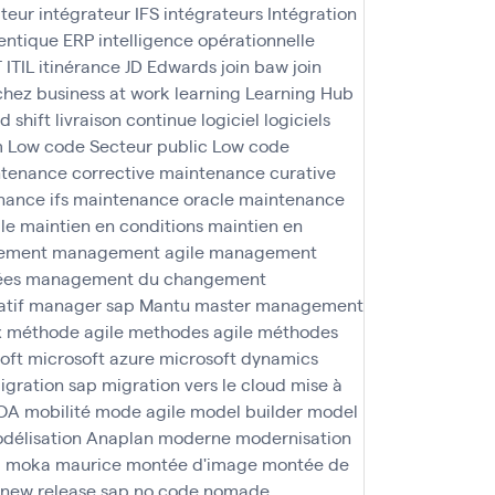
ateur
intégrateur IFS
intégrateurs
Intégration
agentique ERP
intelligence opérationnelle
T
ITIL
itinérance
JD Edwards
join baw
join
 chez business at work
learning
Learning Hub
nd shift
livraison continue
logiciel
logiciels
m
Low code Secteur public
Low code
tenance corrective
maintenance curative
ance ifs
maintenance oracle
maintenance
le
maintien en conditions
maintien en
ement
management agile
management
ées
management du changement
tif
manager sap
Mantu
master management
x
méthode agile
methodes agile
méthodes
oft
microsoft azure
microsoft dynamics
igration sap
migration vers le cloud
mise à
OA
mobilité
mode agile
model builder
model
délisation Anaplan
moderne
modernisation
a
moka maurice
montée d'image
montée de
new release sap
no code
nomade