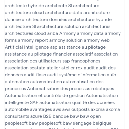
architecte hybride
architecte SI
architecture
architecture cloud
architecture data
architecture
donnée
architecture données
architecture hybride
architecture SI
architecture solution
architectures
architectures cloud
ariba
Armony
armony data
armony
forms
armony report
armony solution
armony web
Artificial Intelligence
asp
assistance au pilotage
assistance au pilotage financier
associatif
association
association des utilisateurs sap francophones
association soatata
atelier
atelier rex
audit
audit des
données
audit flash
audit système d'information
aufo
automation
automatisation
automatisation des
processus
Automatisation des processus robotiques
Automatisation et contrôle de gestion
Automatisation
intelligente SAP
automatisation qualité des données
automobile
avantages
aws
aws outposts
axoma
axoma
consultants
azure
B2B
banque
baw
baw open
peoplesoft
baw peoplesoft
baw s'engage
belgique