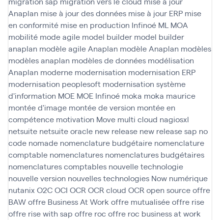
migration sap
migration vers le cloud
mise à jour
Anaplan
mise à jour des données
mise à jour ERP
mise
en conformité
mise en production Infinoé
ML
MOA
mobilité
mode agile
model builder
model builder
anaplan
modèle agile Anaplan
modèle Anaplan
modèles
modèles anaplan
modèles de données
modélisation
Anaplan
moderne
modernisation
modernisation ERP
modernisation peoplesoft
modernisation système
d'information
MOE
MOE Infinoé
moka
moka maurice
montée d'image
montée de version
montée en
compétence
motivation
Move
multi cloud
nagiosxl
netsuite
netsuite oracle
new release
new release sap
no
code
nomade
nomenclature budgétaire
nomenclature
comptable
nomenclatures
nomenclatures budgétaires
nomenclatures comptables
nouvelle technologie
nouvelle version
nouvelles technologies
Now
numérique
nutanix
O2C
OCI
OCR
OCR cloud
OCR open source
offre
BAW
offre Business At Work
offre mutualisée
offre rise
offre rise with sap
offre roc
offre roc business at work