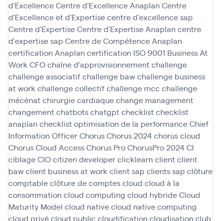
d'Excellence
Centre d'Excellence Anaplan
Centre
d'Excellence et d'Expertise
centre d'excellence sap
Centre d'Expertise
Centre d'Expertise Anaplan
centre
d'expertise sap
Centre de Compétence Anaplan
certification Anaplan
certification ISO 9001 Business At
Work
CFO
chaîne d'approvisionnement
challenge
challenge associatif
challenge baw
challenge business
at work
challenge collectif
challenge mcc
challenge
mécénat chirurgie cardiaque
change management
changement
chatbots
chatgpt
checklist
checklist
anaplan
checklist optimisation de la performance
Chief
Information Officer
Chorus
Chorus 2024
chorus cloud
Chorus Cloud Access
Chorus Pro
ChorusPro 2024
CI
ciblage
CIO
citizen developer
clicklearn
client
client
baw
client business at work
client sap
clients sap
clôture
comptable
clôture de comptes
cloud
cloud à la
consommation
cloud computing
cloud hybride
Cloud
Maturity Model
cloud native
cloud native computing
cloud privé
cloud public
cloudification
cloudisation
club