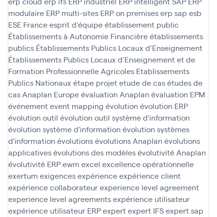
erp cloud
erp ifs
ERP industriel
ERP intelligent SAP
ERP
modulaire
ERP multi-sites
ERP on premises
erp sap
esb
ESE France
esprit d'équipe
établissement public
Établissements à Autonomie Financière
établissements
publics
Établissements Publics Locaux d’Enseignement
Établissements Publics Locaux d’Enseignement et de
Formation Professionnelle Agricoles
Etablissements
Publics Nationaux
étape projet
etude de cas
études de
cas Anaplan
Europe
évaluation Anaplan
évaluation EPM
événement
event mapping
évolution
évolution ERP
évolution outil
évolution outil système d'information
évolution système d'information
évolution systèmes
d'information
évolutions
évolutions Anaplan
évolutions
applicatives
évolutions des modèles
évolutivité Anaplan
évolutivité ERP
ewm
excel
excellence opérationnelle
exertum
exigences
expérience
expérience client
expérience collaborateur
experience level agreement
experience level agreements
expérience utilisateur
expérience utilisateur ERP
expert
expert IFS
expert sap