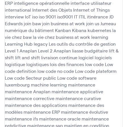
ERP
intelligence opérationnelle
interface utilisateur
international
Internet des Objets
Internet of Things
interview
IoT
iso
iso 9001
iso9001
IT
ITIL
itinérance
JD
Edwards
join baw
join business at work
join us
Jumeau
numérique du bâtiment
Kanban
Kibana
kubernetes
la
vie chez baw
la vie chez business at work
learning
Learning Hub
legacy
Les outils du contrôle de gestion
Level 1 Anaplan
Level 2 Anaplan
liasse budgétaire
lift &
shift
lift and shift
livraison continue
logiciel
logiciels
logistique
logistiques
lois des finances
low code
Low
code definition
low code no code
Low code plateform
Low code Secteur public
Low code software
luxembourg
machine learning
maintenance
maintenance Anaplan
maintenance applicative
maintenance corrective
maintenance curative
maintenance des applications
maintenance des
modèles
maintenance ERP
maintenance évolutive
maintenance ifs
maintenance oracle
maintenance
prédictive
maintenance sap
maintien en condition