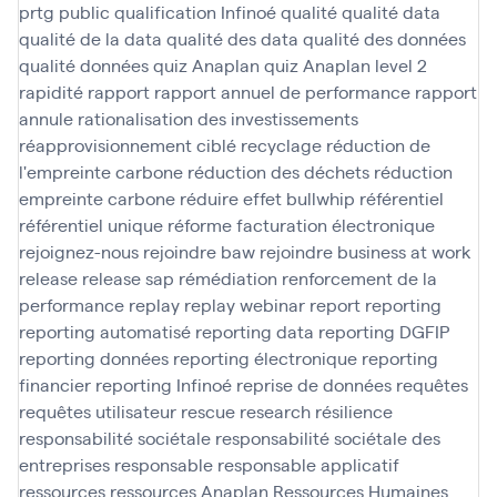
prtg
public
qualification Infinoé
qualité
qualité data
qualité de la data
qualité des data
qualité des données
qualité données
quiz Anaplan
quiz Anaplan level 2
rapidité
rapport
rapport annuel de performance
rapport
annule
rationalisation des investissements
réapprovisionnement ciblé
recyclage
réduction de
l'empreinte carbone
réduction des déchets
réduction
empreinte carbone
réduire effet bullwhip
référentiel
référentiel unique
réforme facturation électronique
rejoignez-nous
rejoindre baw
rejoindre business at work
release
release sap
rémédiation
renforcement de la
performance
replay
replay webinar
report
reporting
reporting automatisé
reporting data
reporting DGFIP
reporting données
reporting électronique
reporting
financier
reporting Infinoé
reprise de données
requêtes
requêtes utilisateur
rescue
research
résilience
responsabilité sociétale
responsabilité sociétale des
entreprises
responsable
responsable applicatif
ressources
ressources Anaplan
Ressources Humaines