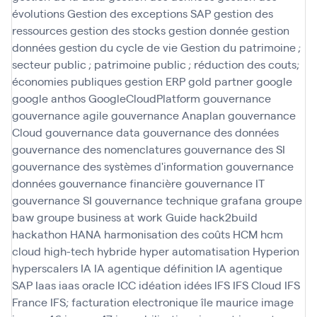
évolutions
Gestion des exceptions SAP
gestion des
ressources
gestion des stocks
gestion donnée
gestion
données
gestion du cycle de vie
Gestion du patrimoine ;
secteur public ; patrimoine public ; réduction des couts;
économies publiques
gestion ERP
gold partner
google
google anthos
GoogleCloudPlatform
gouvernance
gouvernance agile
gouvernance Anaplan
gouvernance
Cloud
gouvernance data
gouvernance des données
gouvernance des nomenclatures
gouvernance des SI
gouvernance des systèmes d'information
gouvernance
données
gouvernance financière
gouvernance IT
gouvernance SI
gouvernance technique
grafana
groupe
baw
groupe business at work
Guide
hack2build
hackathon
HANA
harmonisation des coûts
HCM
hcm
cloud
high-tech
hybride
hyper automatisation
Hyperion
hyperscalers
IA
IA agentique définition
IA agentique
SAP
Iaas
iaas oracle
ICC
idéation
idées
IFS
IFS Cloud
IFS
France
IFS; facturation electronique
île maurice
image