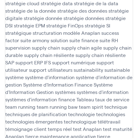
stratégie cloud
stratégie data
stratégie de la data
stratégie de la donnée
stratégie des données
stratégie
digitale
stratégie donnée
stratégie données
stratégie
DSI
stratégie EPM
stratégie FinOps
stratégie SI
stratégique
structuration modèle Anaplan
success
factor
suite armony solution
suite finance
suite RH
supervision
supply chain
supply chain agile
supply chain
durable
supply chain résiliente
supply chain résiliente
SAP
support ERP IFS
support numérique
support
utilisateur
support utilisateurs
sustainability
sustainable
système
système d'information
système d'information de
gestion
Système d'Information Finance
Système
d'Information Gestion
systèmes
systèmes d'information
systèmes d'information finance
Tableau
taux de service
team running
team running baw
team spirit
technique
techniques de planification
technologie
technologies
technologies émergentes
technologique
télétravail
témoignage client
temps réel
test Anaplan
test maturité
Anaplan
tierce maintenance applicative
tierce