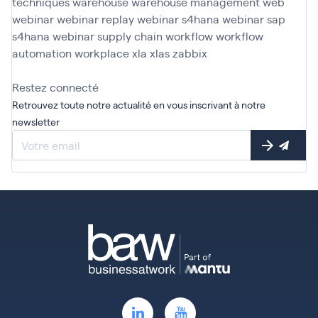
techniques
warehouse
warehouse management
web
webinar
webinar replay
webinar s4hana
webinar sap
s4hana
webinar supply chain
workflow
workflow
automation
workplace
xla
xlas
zabbix
Restez connecté
Retrouvez toute notre actualité en vous inscrivant à notre
newsletter