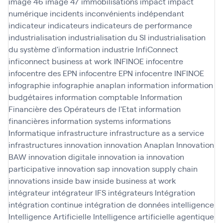
image 46
image 47
immobilisations
impact
impact
numérique
incidents
inconvénients
indépendant
indicateur
indicateurs
indicateurs de performance
industrialisation
industrialisation du SI
industrialisation
du système d'information
industrie
InfiConnect
inficonnect business at work
INFINOE
infocentre
infocentre des EPN
infocentre EPN
infocentre INFINOE
infographie
infographie anaplan
information
information
budgétaires
information comptable
Information
Financière des Opérateurs de l'Etat
information
financières
information systems
informations
Informatique
infrastructure
infrastructure as a service
infrastructures
innovation
innovation Anaplan
Innovation
BAW
innovation digitale
innovation ia
innovation
participative
innovation sap
innovation supply chain
innovations
inside baw
inside business at work
intégrateur
intégrateur IFS
intégrateurs
Intégration
intégration continue
intégration de données
intelligence
Intelligence Artificielle
Intelligence artificielle agentique