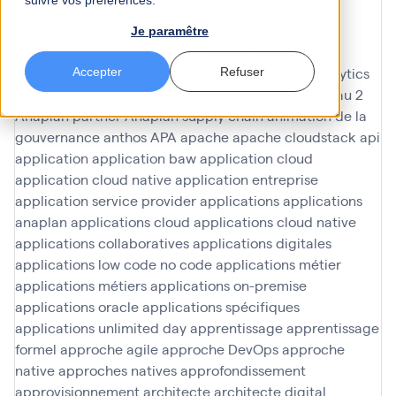
suivre vos préférences.
amélioration en continu
amélioration participative
améliorations
AMOA Infinoé
analyse
analyse data
Je paramêtre
Analyse de données
analyse données
analyse du
contenu
analyses ad hoc
analyses predictives
analytics
Accepter
Refuser
analytique
anaplan
Anaplan finance
Anaplan niveau 2
Anaplan partner
Anaplan supply chain
animation de la
gouvernance
anthos
APA
apache
apache cloudstack
api
application
application baw
application cloud
application cloud native
application entreprise
application service provider
applications
applications
anaplan
applications cloud
applications cloud native
applications collaboratives
applications digitales
applications low code no code
applications métier
applications métiers
applications on-premise
applications oracle
applications spécifiques
applications unlimited day
apprentissage
apprentissage
formel
approche agile
approche DevOps
approche
native
approches natives
approfondissement
approvisionnement
architecte
architecte digital