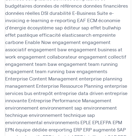
budgétaires
données de référence
données financières
données réelles
DSI
durabilité
E-Business Suite
e-
invoicing
e-learning
e-reporting
EAF
ECM
économie
d'énergie
écosystème sap
éditeur sap
effet bullwhip
effet pastèque
efficacité
elasticsearch
empreinte
carbone
Enable Now
engagement
engagement
associatif
engagement baw
engagement business at
work
engagement collaborateur
engagement collectif
engagement team baw
engagement team running
engagement team running baw
engagements
Enterprise Content Management
enterprise planning
management
Enterprise Ressource Planning
enterprise
services bus
entrepôt
entreprise data driven
entreprise
innovante
Entreprise Performance Management
environnement
environnement sap
environnement
technique
environnement technique sap
environnemental
environnements
EPLE
EPLEFPA
EPM
EPN
équipe dédiée
ereporting
ERP
ERP augmenté SAP