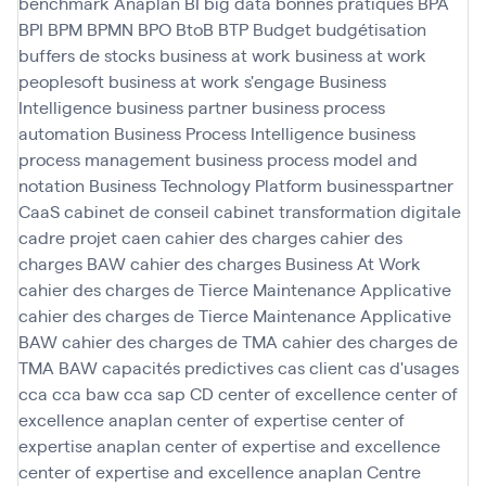
benchmark Anaplan
BI
big data
bonnes pratiques
BPA
BPI
BPM
BPMN
BPO
BtoB
BTP
Budget
budgétisation
buffers de stocks
business at work
business at work
peoplesoft
business at work s'engage
Business
Intelligence
business partner
business process
automation
Business Process Intelligence
business
process management
business process model and
notation
Business Technology Platform
businesspartner
CaaS
cabinet de conseil
cabinet transformation digitale
cadre projet
caen
cahier des charges
cahier des
charges BAW
cahier des charges Business At Work
cahier des charges de Tierce Maintenance Applicative
cahier des charges de Tierce Maintenance Applicative
BAW
cahier des charges de TMA
cahier des charges de
TMA BAW
capacités predictives
cas client
cas d'usages
cca
cca baw
cca sap
CD
center of excellence
center of
excellence anaplan
center of expertise
center of
expertise anaplan
center of expertise and excellence
center of expertise and excellence anaplan
Centre