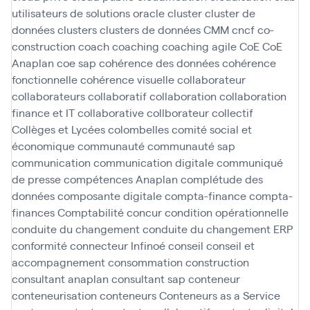
utilisateurs de solutions oracle
cluster
cluster de
données
clusters
clusters de données
CMM
cncf
co-
construction
coach
coaching
coaching agile
CoE
CoE
Anaplan
coe sap
cohérence des données
cohérence
fonctionnelle
cohérence visuelle
collaborateur
collaborateurs
collaboratif
collaboration
collaboration
finance et IT
collaborative
collborateur
collectif
Collèges et Lycées
colombelles
comité social et
économique
communauté
communauté sap
communication
communication digitale
communiqué
de presse
compétences Anaplan
complétude des
données
composante digitale
compta-finance
compta-
finances
Comptabilité
concur
condition opérationnelle
conduite du changement
conduite du changement ERP
conformité
connecteur Infinoé
conseil
conseil et
accompagnement
consommation
construction
consultant anaplan
consultant sap
conteneur
conteneurisation
conteneurs
Conteneurs as a Service