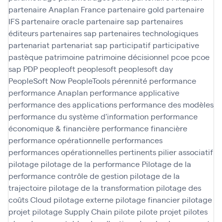
partenaire Anaplan France
partenaire gold
partenaire
IFS
partenaire oracle
partenaire sap
partenaires
éditeurs
partenaires sap
partenaires technologiques
partenariat
partenariat sap
participatif
participative
pastèque
patrimoine
patrimoine décisionnel
pcoe
pcoe
sap
PDP
peopleoft
peoplesoft
peoplesoft day
PeopleSoft Now
PeopleTools
pérennité
performance
performance Anaplan
performance applicative
performance des applications
performance des modèles
performance du système d'information
performance
économique & financière
performance financière
performance opérationnelle
performances
performances opérationnelles
pertinents
pilier associatif
pilotage
pilotage de la performance
Pilotage de la
performance contrôle de gestion
pilotage de la
trajectoire
pilotage de la transformation
pilotage des
coûts Cloud
pilotage externe
pilotage financier
pilotage
projet
pilotage Supply Chain
pilote
pilote projet
pilotes