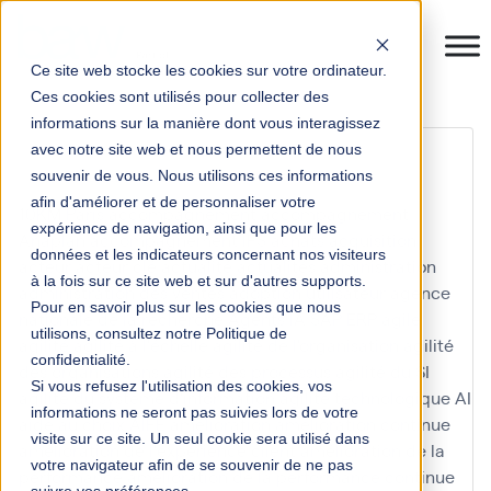
Ce site web stocke les cookies sur votre ordinateur.
Ces cookies sont utilisés pour collecter des
informations sur la manière dont vous interagissez
planification connectée
avec notre site web et nous permettent de nous
souvenir de vous. Nous utilisons ces informations
afin d'améliorer et de personnaliser votre
10KM Paris
accompagnement
accompagnement
expérience de navigation, ainsi que pour les
Anaplan
accompagnement IFS
achats
acquisition
données et les indicateurs concernant nos visiteurs
acteur
acteur clé
actualité
actualités
administration
à la fois sur ce site web et sur d'autres supports.
administration des ventes
adoption utilisateur
agence
Pour en savoir plus sur les cookies que nous
nationale de la recherche
Agents IA SAP ERP
agile
utilisons, consultez notre Politique de
agilité
agilité à l'échelle
agilité de l'organisation
agilité
confidentialité.
des organisations
agilité des processus
agilité du SI
Si vous refusez l'utilisation des cookies, vos
agilité du système d'information
agilité technologique
AI
informations ne seront pas suivies lors de votre
aide au choix
AIFE
amélioration
amélioration continue
visite sur ce site. Un seul cookie sera utilisé dans
amélioration de l'expérience client
amélioration de la
votre navigateur afin de se souvenir de ne pas
performance
amélioration de la performance continue