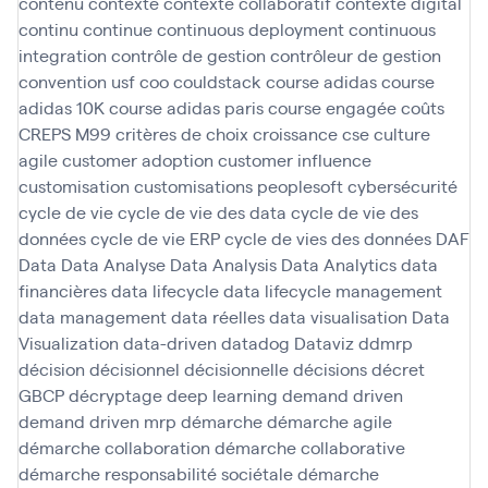
contenu
contexte
contexte collaboratif
contexte digital
continu
continue
continuous deployment
continuous
integration
contrôle de gestion
contrôleur de gestion
convention usf
coo
couldstack
course adidas
course
adidas 10K
course adidas paris
course engagée
coûts
CREPS M99
critères de choix
croissance
cse
culture
agile
customer adoption
customer influence
customisation
customisations peoplesoft
cybersécurité
cycle de vie
cycle de vie des data
cycle de vie des
données
cycle de vie ERP
cycle de vies des données
DAF
Data
Data Analyse
Data Analysis
Data Analytics
data
financières
data lifecycle
data lifecycle management
data management
data réelles
data visualisation
Data
Visualization
data-driven
datadog
Dataviz
ddmrp
décision
décisionnel
décisionnelle
décisions
décret
GBCP
décryptage
deep learning
demand driven
demand driven mrp
démarche
démarche agile
démarche collaboration
démarche collaborative
démarche responsabilité sociétale
démarche