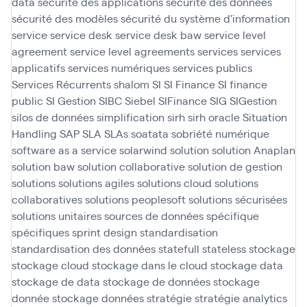
data
sécurité des applications
sécurité des données
sécurité des modèles
sécurité du système d'information
service
service desk
service desk baw
service level
agreement
service level agreements
services
services
applicatifs
services numériques
services publics
Services Récurrents
shalom
SI
SI Finance
SI finance
public
SI Gestion
SIBC
Siebel
SIFinance
SIG
SIGestion
silos de données
simplification
sirh
sirh oracle
Situation
Handling SAP
SLA
SLAs
soatata
sobriété numérique
software as a service
solarwind
solution
solution Anaplan
solution baw
solution collaborative
solution de gestion
solutions
solutions agiles
solutions cloud
solutions
collaboratives
solutions peoplesoft
solutions sécurisées
solutions unitaires
sources de données
spécifique
spécifiques
sprint design
standardisation
standardisation des données
statefull
stateless
stockage
stockage cloud
stockage dans le cloud
stockage data
stockage de data
stockage de données
stockage
donnée
stockage données
stratégie
stratégie analytics