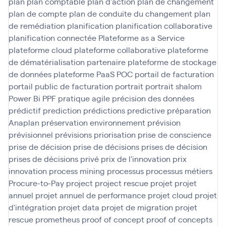
plan
plan comptable
plan d'action
plan de changement
plan de compte
plan de conduite du changement
plan
de remédiation
planification
planification collaborative
planification connectée
Plateforme as a Service
plateforme cloud
plateforme collaborative
plateforme
de dématérialisation partenaire
plateforme de stockage
de données
plateforme PaaS
POC
portail de facturation
portail public de facturation
portrait
portrait shalom
Power Bi
PPF
pratique agile
précision des données
prédictif
prediction
prédictions
predictive
préparation
Anaplan
préservation environnement
prévision
prévisionnel
prévisions
priorisation
prise de conscience
prise de décision
prise de décisions
prises de décision
prises de décisions
privé
prix de l'innovation
prix
innovation
process mining
processus
processus métiers
Procure-to-Pay
project
project rescue
projet
projet
annuel
projet annuel de performance
projet cloud
projet
d'intégration
projet data
projet de migration
projet
rescue
prometheus
proof of concept
proof of concepts