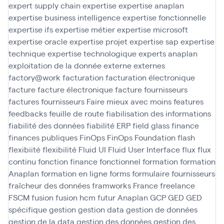
expert supply chain
expertise
expertise anaplan
expertise business intelligence
expertise fonctionnelle
expertise ifs
expertise métier
expertise microsoft
expertise oracle
expertise projet
expertise sap
expertise
technique
expertise technologique
experts anaplan
exploitation de la donnée
externe
externes
factory@work
facturation
facturation électronique
facture
facture électronique
facture fournisseurs
factures fournisseurs
Faire mieux avec moins
features
feedbacks
feuille de route
fiabilisation des informations
fiabilité des données
fiabilité ERP
field glass
finance
finances publiques
FinOps
FinOps Foundation
flash
flexibiité
flexibilité
Fluid UI
Fluid User Interface
flux
flux
continu
fonction finance
fonctionnel
formation
formation
Anaplan
formation en ligne
forms
formulaire
fournisseurs
fraîcheur des données
framworks
France
freelance
FSCM
fusion
fusion hcm
futur Anaplan
GCP
GED
GED
spécifique
gestion
gestion data
gestion de données
gestion de la data
gestion des données
gestion des