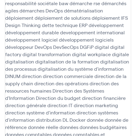
responsabilité sociétale baw
démarche rse
démarchés
agiles
démarches DevOps
dématérialisation
déploiement
déploiement de solutions
déploiement IFS
Design Thinking
dette technique ERP
développement
développement durable
developpement international
développement logiciel
développement logiciels
développeur
DevOps
DevSecOps
DGFiP
digital
digital
factory
digital transformation
digital workplace
digitale
digitalisation
digitalisation de la formation
digitalisation
des processus
digitalisation du système d'information
DINUM
direction
direction commerciale
direction de la
supply chain
direction des opérations
direction des
ressources humaines
Direction des Systèmes
d'Information
Direction du budget
direction financière
direction générale
direction IT
direction marketing
direction système d'information
direction systèmes
d'information
distribution
DL
Docker
donnée
donnée de
référence
donnée réelle
données
données budgétaires
données comptables
données comptables et