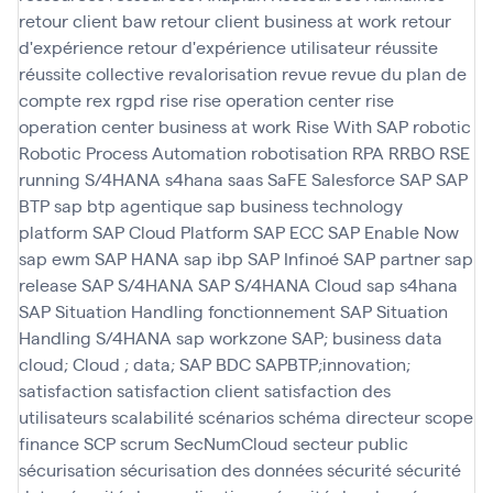
retour client baw
retour client business at work
retour
d'expérience
retour d'expérience utilisateur
réussite
réussite collective
revalorisation
revue
revue du plan de
compte
rex
rgpd
rise
rise operation center
rise
operation center business at work
Rise With SAP
robotic
Robotic Process Automation
robotisation
RPA
RRBO
RSE
running
S/4HANA
s4hana
saas
SaFE
Salesforce
SAP
SAP
BTP
sap btp agentique
sap business technology
platform
SAP Cloud Platform
SAP ECC
SAP Enable Now
sap ewm
SAP HANA
sap ibp
SAP Infinoé
SAP partner
sap
release
SAP S/4HANA
SAP S/4HANA Cloud
sap s4hana
SAP Situation Handling fonctionnement
SAP Situation
Handling S/4HANA
sap workzone
SAP; business data
cloud; Cloud ; data; SAP BDC
SAPBTP;innovation;
satisfaction
satisfaction client
satisfaction des
utilisateurs
scalabilité
scénarios
schéma directeur
scope
finance
SCP
scrum
SecNumCloud
secteur public
sécurisation
sécurisation des données
sécurité
sécurité