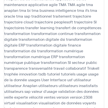
maintenance applicative agile
TMA
TMA agile
tma
anaplan
tma bi
tma business intelligence
tma ifs
tma
oracle
tma sap
traditionnel
traitement
trajectoire
trajectoire cloud
trajectoire peoplesoft
trajectoire SI
trajectoires
transfer learning
transfert de compétences
transformation
transformation continue
transformation
digitale
transformation digitale dsi
transformation
digitale ERP
transformation digitale finance
transformation dsi
transformation numérique
transformation numérique ERP
transformation
numérique publique
transformation SI secteur public
transparence
transversalité
travail collaboratif
Triskell
trophée innovation
tsdb
tutoriel
tutoriels
usage
usage
de la donnée
usages
User Interface
usf
utilisateur
utilisateur Anaplan
utilisateurs
utilisateurs insatisfaits
utilisateurs sap
valeur d'usage
validation des données
veille experte
vélocité
ventes
version
version 2308
virtuel
visualisation
visualisation de données
voyants