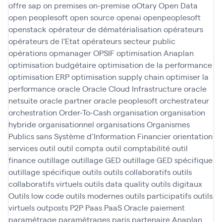
offre sap
on premises
on-premise
oOtary
Open Data
open peoplesoft
open source
openai
openpeoplesoft
openstack
opérateur de dématérialisation
opérateurs
opérateurs de l'Etat
opérateurs secteur public
opérations
opmanager
OPSIF
optimisation Anaplan
optimisation budgétaire
optimisation de la performance
optimisation ERP
optimisation supply chain
optimiser la
performance
oracle
Oracle Cloud Infrastructure
oracle
netsuite
oracle partner
oracle peoplesoft
orchestrateur
orchestration
Order-To-Cash
organisation
organisation
hybride
organisationnel
organisations
Organismes
Publics sans Système d’Information Financier
orientation
services
outil
outil compta
outil comptabilité
outil
finance
outillage
outillage GED
outillage GED spécifique
outillage spécifique
outils
outils collaboratifs
outils
collaboratifs virtuels
outils data quality
outils digitaux
Outils low code
outils modernes
outils participatifs
outils
virtuels
outposts
P2P
Paas
PaaS Oracle
paiement
paramétrage
paramétrages
paris
partenaire Anaplan