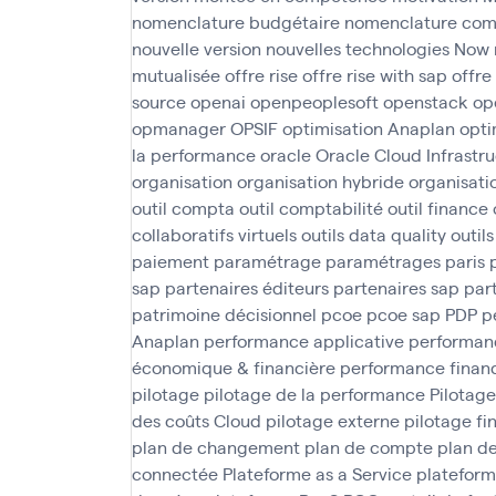
nomenclature budgétaire
nomenclature com
nouvelle version
nouvelles technologies
Now
mutualisée
offre rise
offre rise with sap
offre
source
openai
openpeoplesoft
openstack
op
opmanager
OPSIF
optimisation Anaplan
opti
la performance
oracle
Oracle Cloud Infrastr
organisation
organisation hybride
organisati
outil compta
outil comptabilité
outil finance
collaboratifs virtuels
outils data quality
outil
paiement
paramétrage
paramétrages
paris
sap
partenaires éditeurs
partenaires sap
par
patrimoine décisionnel
pcoe
pcoe sap
PDP
p
Anaplan
performance applicative
performanc
économique & financière
performance finan
pilotage
pilotage de la performance
Pilotage
des coûts Cloud
pilotage externe
pilotage fi
plan de changement
plan de compte
plan d
connectée
Plateforme as a Service
plateform