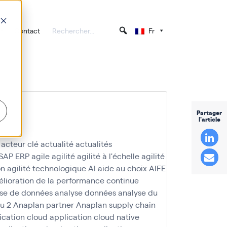
Contact
Fr
Partager
l'article
acteur clé
actualité
actualités
 SAP ERP
agile
agilité
agilité à l'échelle
agilité
on
agilité technologique
AI
aide au choix
AIFE
lioration de la performance continue
se de données
analyse données
analyse du
u 2
Anaplan partner
Anaplan supply chain
ication cloud
application cloud native