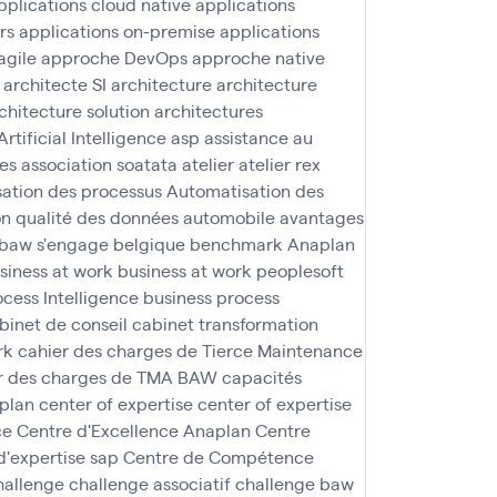
pplications cloud native
applications
rs
applications on-premise
applications
agile
approche DevOps
approche native
architecte SI
architecture
architecture
chitecture solution
architectures
Artificial Intelligence
asp
assistance au
nes
association soatata
atelier
atelier rex
ation des processus
Automatisation des
n qualité des données
automobile
avantages
baw s'engage
belgique
benchmark Anaplan
siness at work
business at work peoplesoft
ocess Intelligence
business process
binet de conseil
cabinet transformation
rk
cahier des charges de Tierce Maintenance
r des charges de TMA BAW
capacités
aplan
center of expertise
center of expertise
ce
Centre d'Excellence Anaplan
Centre
d'expertise sap
Centre de Compétence
hallenge
challenge associatif
challenge baw