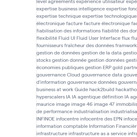
level agreements
expérience utilisateur
expé
expertise business intelligence
expertise fon
expertise technique
expertise technologique
électronique
facture
facture électronique
fa
fiabilisation des informations
fiabilité des d
flexibilité
Fluid UI
Fluid User Interface
flux
fl
fournisseurs
fraîcheur des données
framwork
gestion de données
gestion de la data
gesti
stocks
gestion donnée
gestion données
gesti
économies publiques
gestion ERP
gold partn
gouvernance Cloud
gouvernance data
gouve
d'information
gouvernance données
gouvern
business at work
Guide
hack2build
hackatho
hyperscalers
IA
IA agentique définition
IA ag
maurice
image
image 46
image 47
immobilis
de performance
industrialisation
industrialis
INFINOE
infocentre
infocentre des EPN
infoc
information comptable
Information Financièr
infrastructure
infrastructure as a service
infr