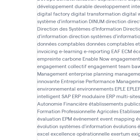
développement durable
developpement inte
digital factory
digital transformation
digital
système d'information
DINUM
direction
direc
Direction des Systèmes d'Information
Direct
d'information
direction systèmes d'informati
données comptables
données comptables et
invoicing
e-learning
e-reporting
EAF
ECM
éc
empreinte carbone
Enable Now
engagement
engagement collectif
engagement team ba
Management
enterprise planning managem
innovante
Entreprise Performance Managem
environnemental
environnements
EPLE
EPLE
intelligent SAP
ERP modulaire
ERP multi-sites
Autonomie Financière
établissements public
Formation Professionnelle Agricoles
Etabliss
évaluation EPM
événement
event mapping
é
évolution systèmes d'information
évolutions
é
excel
excellence opérationnelle
exertum
exi