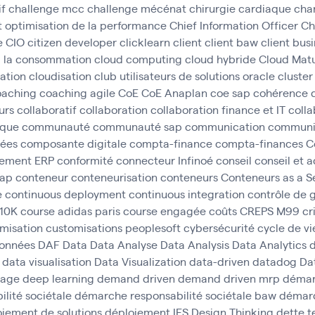
if
challenge mcc
challenge mécénat chirurgie cardiaque
cha
t optimisation de la performance
Chief Information Officer
Ch
e
CIO
citizen developer
clicklearn
client
client baw
client bus
à la consommation
cloud computing
cloud hybride
Cloud Matu
cation
cloudisation
club utilisateurs de solutions oracle
cluster
oaching
coaching agile
CoE
CoE Anaplan
coe sap
cohérence 
urs
collaboratif
collaboration
collaboration finance et IT
colla
ique
communauté
communauté sap
communication
communic
ées
composante digitale
compta-finance
compta-finances
C
gement ERP
conformité
connecteur Infinoé
conseil
conseil et
sap
conteneur
conteneurisation
conteneurs
Conteneurs as a S
e
continuous deployment
continuous integration
contrôle de 
 10K
course adidas paris
course engagée
coûts
CREPS M99
cr
misation
customisations peoplesoft
cybersécurité
cycle de vi
données
DAF
Data
Data Analyse
Data Analysis
Data Analytics
d
data visualisation
Data Visualization
data-driven
datadog
Da
tage
deep learning
demand driven
demand driven mrp
déma
lité sociétale
démarche responsabilité sociétale baw
démarc
iement de solutions
déploiement IFS
Design Thinking
dette 