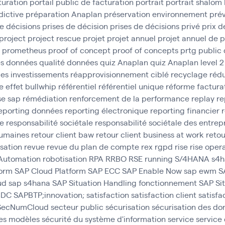
turation
portail public de facturation
portrait
portrait shalom
dictive
préparation Anaplan
préservation environnement
prév
e décisions
prises de décision
prises de décisions
privé
prix d
project
project rescue
projet
projet annuel
projet annuel de 
prometheus
proof of concept
proof of concepts
prtg
public
es données
qualité données
quiz Anaplan
quiz Anaplan level 2
des investissements
réapprovisionnement ciblé
recyclage
rédu
e effet bullwhip
référentiel
référentiel unique
réforme factura
se sap
rémédiation
renforcement de la performance
replay
re
eporting données
reporting électronique
reporting financier
ce
responsabilité sociétale
responsabilité sociétale des entrep
umaines
retour client baw
retour client business at work
retou
isation
revue
revue du plan de compte
rex
rgpd
rise
rise oper
 Automation
robotisation
RPA
RRBO
RSE
running
S/4HANA
s4h
form
SAP Cloud Platform
SAP ECC
SAP Enable Now
sap ewm
S
ud
sap s4hana
SAP Situation Handling fonctionnement
SAP Si
 BDC
SAPBTP;innovation;
satisfaction
satisfaction client
satisfa
SecNumCloud
secteur public
sécurisation
sécurisation des do
des modèles
sécurité du système d'information
service
service