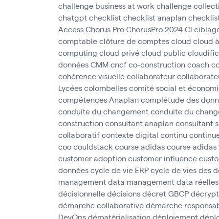
challenge business at work
challenge collect
chatgpt
checklist
checklist anaplan
checklis
Access
Chorus Pro
ChorusPro 2024
CI
ciblag
comptable
clôture de comptes
cloud
cloud 
computing
cloud privé
cloud public
cloudifi
données
CMM
cncf
co-construction
coach
c
cohérence visuelle
collaborateur
collaborate
Lycées
colombelles
comité social et économ
compétences Anaplan
complétude des donn
conduite du changement
conduite du chan
construction
consultant anaplan
consultant 
collaboratif
contexte digital
continu
continu
coo
couldstack
course adidas
course adidas
customer adoption
customer influence
custo
données
cycle de vie ERP
cycle de vies des 
management
data management
data réelles
décisionnelle
décisions
décret GBCP
décryp
démarche collaborative
démarche responsabi
DevOps
dématérialisation
déploiement
déplo