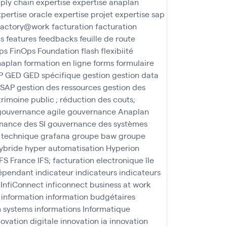
ply chain
expertise
expertise anaplan
pertise oracle
expertise projet
expertise sap
factory@work
facturation
facturation
ns
features
feedbacks
feuille de route
ps
FinOps Foundation
flash
flexibiité
naplan
formation en ligne
forms
formulaire
P
GED
GED spécifique
gestion
gestion data
 SAP
gestion des ressources
gestion des
trimoine public ; réduction des couts;
gouvernance agile
gouvernance Anaplan
nance des SI
gouvernance des systèmes
 technique
grafana
groupe baw
groupe
ybride
hyper automatisation
Hyperion
IFS France
IFS; facturation electronique
île
épendant
indicateur
indicateurs
indicateurs
InfiConnect
inficonnect business at work
information
information budgétaires
n systems
informations
Informatique
novation digitale
innovation ia
innovation