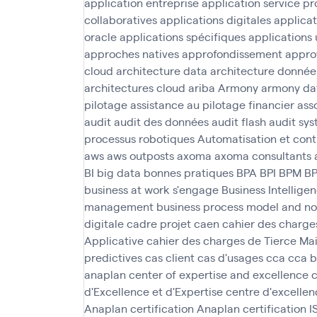
application entreprise
application service pr
collaboratives
applications digitales
applica
oracle
applications spécifiques
applications 
approches natives
approfondissement
appro
cloud
architecture data
architecture donnée
architectures cloud
ariba
Armony
armony da
pilotage
assistance au pilotage financier
asso
audit
audit des données
audit flash
audit sys
processus robotiques
Automatisation et cont
aws
aws outposts
axoma
axoma consultants
BI
big data
bonnes pratiques
BPA
BPI
BPM
B
business at work s'engage
Business Intellige
management
business process model and no
digitale
cadre projet
caen
cahier des charge
Applicative
cahier des charges de Tierce M
predictives
cas client
cas d'usages
cca
cca 
anaplan
center of expertise and excellence
c
d'Excellence et d'Expertise
centre d'excellen
Anaplan
certification Anaplan
certification 