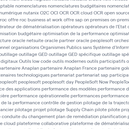
ptable
nomenclatures
nomenclatures budgétaires
nomenclat
numérique
nutanix
O2C
OCI
OCR
OCR cloud
OCR open sourc
 roc
offre roc business at work
offre sap
on premises
on-prem
érateur de dématérialisation
opérateurs
opérateurs de l'Etat
misation budgétaire
optimisation de la performance
optimisa
ucture
oracle netsuite
oracle partner
oracle peoplesoft
orches
onnel
organisations
Organismes Publics sans Système d’Inform
outillage
outillage GED
outillage GED spécifique
outillage sp
s digitaux
Outils low code
outils modernes
outils participatifs
o
partenaire Anaplan
partenaire Anaplan France
partenaire gol
tenaires technologiques
partenariat
partenariat sap
participa
eopleoft
peoplesoft
peoplesoft day
PeopleSoft Now
PeopleTo
e des applications
performance des modèles
performance d
cière
performance opérationnelle
performances
performances
 de la performance contrôle de gestion
pilotage de la traject
nancier
pilotage projet
pilotage Supply Chain
pilote
pilote pro
e conduite du changement
plan de remédiation
planification
e cloud
plateforme collaborative
plateforme de dématérialisa