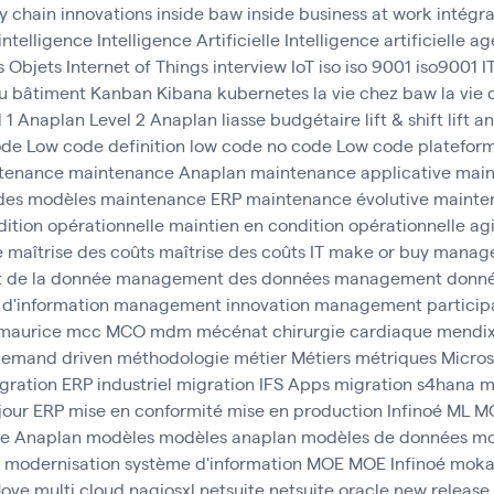
y chain
innovations
inside baw
inside business at work
intégr
intelligence
Intelligence Artificielle
Intelligence artificielle 
s Objets
Internet of Things
interview
IoT
iso
iso 9001
iso9001
I
u bâtiment
Kanban
Kibana
kubernetes
la vie chez baw
la vie
l 1 Anaplan
Level 2 Anaplan
liasse budgétaire
lift & shift
lift a
ode
Low code definition
low code no code
Low code platefor
tenance
maintenance Anaplan
maintenance applicative
main
des modèles
maintenance ERP
maintenance évolutive
mainten
ition opérationnelle
maintien en condition opérationnelle agi
e
maîtrise des coûts
maîtrise des coûts IT
make or buy
manag
de la donnée
management des données
management donn
d'information
management innovation
management participa
maurice
mcc
MCO
mdm
mécénat chirurgie cardiaque
mendi
emand driven
méthodologie
métier
Métiers
métriques
Micros
gration ERP industriel
migration IFS Apps
migration s4hana
m
jour ERP
mise en conformité
mise en production Infinoé
ML
M
e Anaplan
modèles
modèles anaplan
modèles de données
mo
modernisation système d'information
MOE
MOE Infinoé
mok
ove
multi cloud
nagiosxl
netsuite
netsuite oracle
new release