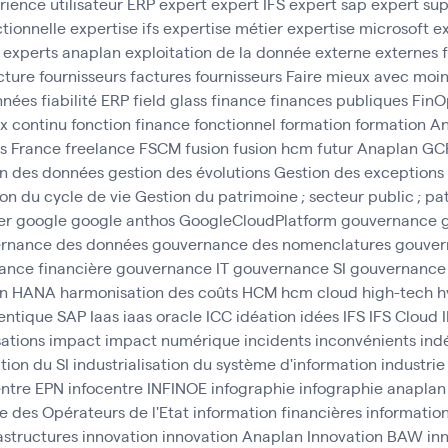
rience utilisateur ERP
expert
expert IFS
expert sap
expert sup
ctionnelle
expertise ifs
expertise métier
expertise microsoft
ex
experts anaplan
exploitation de la donnée
externe
externes
cture fournisseurs
factures fournisseurs
Faire mieux avec moi
onnées
fiabilité ERP
field glass
finance
finances publiques
FinO
ux continu
fonction finance
fonctionnel
formation
formation A
s
France
freelance
FSCM
fusion
fusion hcm
futur Anaplan
GC
on des données
gestion des évolutions
Gestion des exceptions
on du cycle de vie
Gestion du patrimoine ; secteur public ; pa
er
google
google anthos
GoogleCloudPlatform
gouvernance
rnance des données
gouvernance des nomenclatures
gouver
ance financière
gouvernance IT
gouvernance SI
gouvernance
n
HANA
harmonisation des coûts
HCM
hcm cloud
high-tech
h
entique SAP
Iaas
iaas oracle
ICC
idéation
idées
IFS
IFS Cloud
ations
impact
impact numérique
incidents
inconvénients
ind
ation du SI
industrialisation du système d'information
industrie
entre EPN
infocentre INFINOE
infographie
infographie anaplan
e des Opérateurs de l'Etat
information financières
informatio
astructures
innovation
innovation Anaplan
Innovation BAW
in