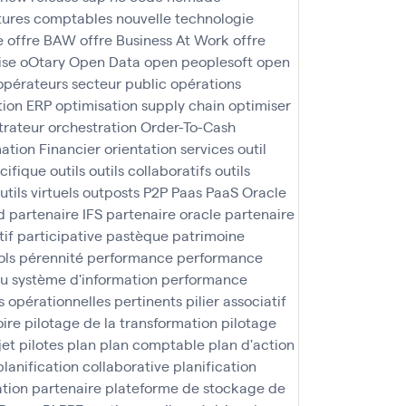
ures comptables
nouvelle technologie
e
offre BAW
offre Business At Work
offre
ise
oOtary
Open Data
open peoplesoft
open
opérateurs secteur public
opérations
tion ERP
optimisation supply chain
optimiser
trateur
orchestration
Order-To-Cash
ation Financier
orientation services
outil
écifique
outils
outils collaboratifs
outils
utils virtuels
outposts
P2P
Paas
PaaS Oracle
d
partenaire IFS
partenaire oracle
partenaire
tif
participative
pastèque
patrimoine
ols
pérennité
performance
performance
u système d'information
performance
 opérationnelles
pertinents
pilier associatif
oire
pilotage de la transformation
pilotage
jet
pilotes
plan
plan comptable
plan d'action
planification collaborative
planification
tion partenaire
plateforme de stockage de