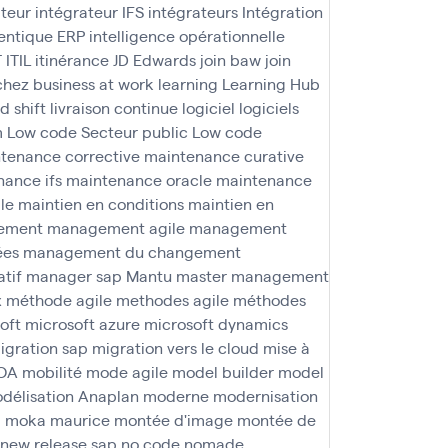
ateur
intégrateur IFS
intégrateurs
Intégration
agentique ERP
intelligence opérationnelle
T
ITIL
itinérance
JD Edwards
join baw
join
 chez business at work
learning
Learning Hub
nd shift
livraison continue
logiciel
logiciels
m
Low code Secteur public
Low code
tenance corrective
maintenance curative
ance ifs
maintenance oracle
maintenance
le
maintien en conditions
maintien en
ement
management agile
management
ées
management du changement
tif
manager sap
Mantu
master management
x
méthode agile
methodes agile
méthodes
oft
microsoft azure
microsoft dynamics
igration sap
migration vers le cloud
mise à
OA
mobilité
mode agile
model builder
model
délisation Anaplan
moderne
modernisation
a
moka maurice
montée d'image
montée de
new release sap
no code
nomade