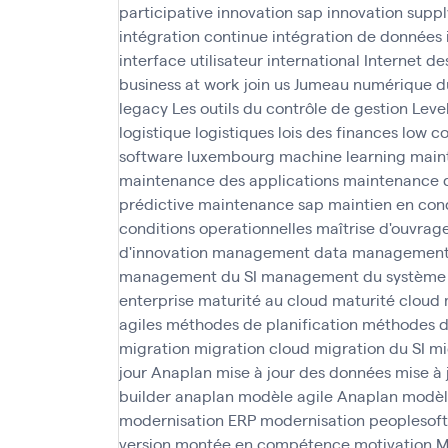
participative
innovation sap
innovation suppl
intégration continue
intégration de données
interface utilisateur
international
Internet de
business at work
join us
Jumeau numérique d
legacy
Les outils du contrôle de gestion
Leve
logistique
logistiques
lois des finances
low c
software
luxembourg
machine learning
main
maintenance des applications
maintenance 
prédictive
maintenance sap
maintien en cond
conditions operationnelles
maîtrise d'ouvrag
d'innovation
management data
management 
management du SI
management du système 
enterprise
maturité au cloud
maturité cloud
agiles
méthodes de planification
méthodes d
migration
migration cloud
migration du SI
mi
jour Anaplan
mise à jour des données
mise à 
builder anaplan
modèle agile Anaplan
modèl
modernisation ERP
modernisation peoplesoft
version
montée en compétence
motivation
M