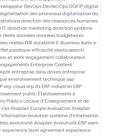
veloppeur
DevOps
DevSecOps
DGFiP
digital
digitalisation des processus
digitalisation du
pérations
direction des ressources humaines
 IT
direction marketing
direction système
 réelle
données
données budgétaires
ées réelles
DSI
durabilité
E-Business Suite
e-
ffet pastèque
efficacité
elasticsearch
ss at work
engagement collaborateur
engagements
Enterprise Content
repôt
entreprise data driven
entreprise
que
environnement technique sap
AP
erp cloud
erp ifs
ERP industriel
ERP
lissement public
Établissements à
ts Publics Locaux d’Enseignement et de
e cas Anaplan
Europe
évaluation Anaplan
d'information
évolution système d'information
èles
évolutivité Anaplan
évolutivité ERP
ewm
r
experience level agreement
experience