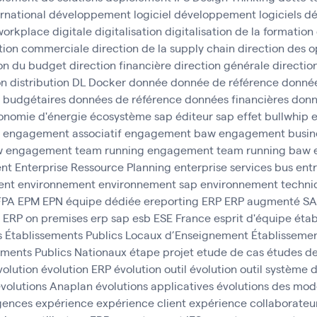
rnational
développement logiciel
développement logiciels
dé
 workplace
digitale
digitalisation
digitalisation de la formation
tion commerciale
direction de la supply chain
direction des o
ion du budget
direction financière
direction générale
direction
on
distribution
DL
Docker
donnée
donnée de référence
donnée
 budgétaires
données de référence
données financières
donn
onomie d'énergie
écosystème sap
éditeur sap
effet bullwhip
e
engagement associatif
engagement baw
engagement busine
w
engagement team running
engagement team running baw
ent
Enterprise Ressource Planning
enterprise services bus
ent
ent
environnement
environnement sap
environnement techni
FPA
EPM
EPN
équipe dédiée
ereporting
ERP
ERP augmenté S
ERP on premises
erp sap
esb
ESE France
esprit d'équipe
étab
s
Établissements Publics Locaux d’Enseignement
Établissemen
ements Publics Nationaux
étape projet
etude de cas
études d
volution
évolution ERP
évolution outil
évolution outil système 
volutions Anaplan
évolutions applicatives
évolutions des mod
gences
expérience
expérience client
expérience collaborateu