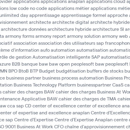
ovider
applications
applications anaplan
applications cloud
a
tions low code no code
applications métier
applications métie
unlimited day
apprentissage
apprentissage formel
approche 
visionnement
architecte
architecte digital
architecte hybride
architecture données
architecture hybride
architecture SI
ar
ta
armony forms
armony report
armony solution
armony web
ciatif
association
association des utilisateurs sap francopho
tème d'information
aufo
automation
automatisation
automatis
rôle de gestion
Automatisation intelligente SAP
automatisatio
azure
B2B
banque
baw
baw open peoplesoft
baw peoplesoft
PMN
BPO
BtoB
BTP
Budget
budgétisation
buffers de stocks
bu
nce
business partner
business process automation
Business Pr
tation
Business Technology Platform
businesspartner
CaaS
ca
s
cahier des charges BAW
cahier des charges Business At Wo
aintenance Applicative BAW
cahier des charges de TMA
cahie
baw
cca sap
CD
center of excellence
center of excellence an
enter of expertise and excellence anaplan
Centre d'Excellen
ce sap
Centre d'Expertise
Centre d'Expertise Anaplan
centre 
ISO 9001 Business At Work
CFO
chaîne d'approvisionnement
c