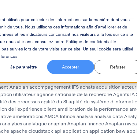
tier
Votre secteur
BAW
Votre carrière
Actualités
nt utilisés pour collecter des informations sur la manière dont vous
ir de vous. Nous utilisons ces informations afin d'améliorer et de
nnées et les indicateurs concernant nos visiteurs à la fois sur ce site
e nous utilisons, consultez notre Politique de confidentialité.
pas suivies lors de votre visite sur ce site. Un seul cookie sera utilisé
éférences.
Je paramêtre
Accepter
Refuser
ent Anaplan
accompagnement IFS
achats
acquisition
acteur
ption utilisateur
agence nationale de la recherche
Agents IA
lité des processus
agilité du SI
agilité du système d'informati
ion de l'expérience client
amélioration de la performance
amé
pative
améliorations
AMOA Infinoé
analyse
analyse data
Analy
s
analytics
analytique
anaplan
Anaplan finance
Anaplan nivea
ache
apache cloudstack
api
application
application baw
appl