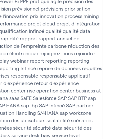
Power Bi
PPF
pratique agile
précision des
ision
prévisionnel
prévisions
priorisation
e l'innovation
prix innovation
process mining
performance
projet cloud
projet d'intégration
qualification Infinoé
qualité
qualité data
rapidité
rapport
rapport annuel de
ction de l'empreinte carbone
réduction des
tion électronique
rejoignez-nous
rejoindre
play webinar
report
reporting
reporting
reporting Infinoé
reprise de données
requêtes
rises
responsable
responsable applicatif
r d'expérience
retour d'expérience
ation center
rise operation center business at
ana
saas
SaFE
Salesforce
SAP
SAP BTP
sap
AP HANA
sap ibp
SAP Infinoé
SAP partner
tuation Handling S/4HANA
sap workzone
ction des utilisateurs
scalabilité
scénarios
nnées
sécurité
sécurité data
sécurité des
 desk
service desk baw
service level