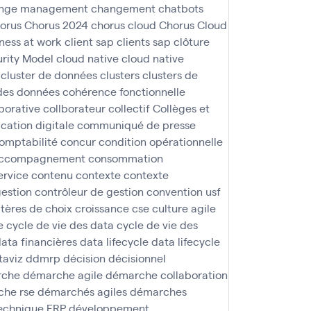
nge management
changement
chatbots
orus
Chorus 2024
chorus cloud
Chorus Cloud
iness at work
client sap
clients sap
clôture
rity Model
cloud native
cloud native
cluster de données
clusters
clusters de
des données
cohérence fonctionnelle
borative
collborateur
collectif
Collèges et
ation digitale
communiqué de presse
omptabilité
concur
condition opérationnelle
 accompagnement
consommation
ervice
contenu
contexte
contexte
gestion
contrôleur de gestion
convention usf
itères de choix
croissance
cse
culture agile
e
cycle de vie des data
cycle de vie des
ata financières
data lifecycle
data lifecycle
taviz
ddmrp
décision
décisionnel
rche
démarche agile
démarche collaboration
he rse
démarchés agiles
démarches
technique ERP
développement