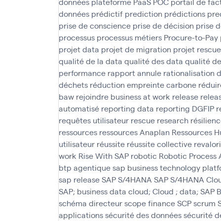
données
plateforme PaaS
POC
portail de fac
données
prédictif
prediction
prédictions
pre
prise de conscience
prise de décision
prise d
processus
processus métiers
Procure-to-Pay
projet data
projet de migration
projet rescue
qualité de la data
qualité des data
qualité d
performance
rapport annule
rationalisation 
déchets
réduction empreinte carbone
réduir
baw
rejoindre business at work
release
relea
automatisé
reporting data
reporting DGFIP
r
requêtes utilisateur
rescue
research
résilien
ressources
ressources Anaplan
Ressources H
utilisateur
réussite
réussite collective
revalor
work
Rise With SAP
robotic
Robotic Process
btp agentique
sap business technology plat
sap release
SAP S/4HANA
SAP S/4HANA Clo
SAP; business data cloud; Cloud ; data; SAP
schéma directeur
scope finance
SCP
scrum
applications
sécurité des données
sécurité 