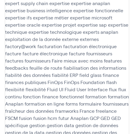
expert supply chain
expertise
expertise anaplan
expertise business intelligence
expertise fonctionnelle
expertise ifs
expertise métier
expertise microsoft
expertise oracle
expertise projet
expertise sap
expertise
technique
expertise technologique
experts anaplan
exploitation de la donnée
externe
externes
factory@work
facturation
facturation électronique
facture
facture électronique
facture fournisseurs
factures fournisseurs
Faire mieux avec moins
features
feedbacks
feuille de route
fiabilisation des informations
fiabilité des données
fiabilité ERP
field glass
finance
finances publiques
FinOps
FinOps Foundation
flash
flexibiité
flexibilité
Fluid UI
Fluid User Interface
flux
flux
continu
fonction finance
fonctionnel
formation
formation
Anaplan
formation en ligne
forms
formulaire
fournisseurs
fraîcheur des données
framworks
France
freelance
FSCM
fusion
fusion hcm
futur Anaplan
GCP
GED
GED
spécifique
gestion
gestion data
gestion de données
gestion de la data
gestion des données
gestion des