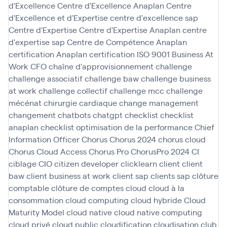
d'Excellence
Centre d'Excellence Anaplan
Centre
d'Excellence et d'Expertise
centre d'excellence sap
Centre d'Expertise
Centre d'Expertise Anaplan
centre
d'expertise sap
Centre de Compétence Anaplan
certification Anaplan
certification ISO 9001 Business At
Work
CFO
chaîne d'approvisionnement
challenge
challenge associatif
challenge baw
challenge business
at work
challenge collectif
challenge mcc
challenge
mécénat chirurgie cardiaque
change management
changement
chatbots
chatgpt
checklist
checklist
anaplan
checklist optimisation de la performance
Chief
Information Officer
Chorus
Chorus 2024
chorus cloud
Chorus Cloud Access
Chorus Pro
ChorusPro 2024
CI
ciblage
CIO
citizen developer
clicklearn
client
client
baw
client business at work
client sap
clients sap
clôture
comptable
clôture de comptes
cloud
cloud à la
consommation
cloud computing
cloud hybride
Cloud
Maturity Model
cloud native
cloud native computing
cloud privé
cloud public
cloudification
cloudisation
club