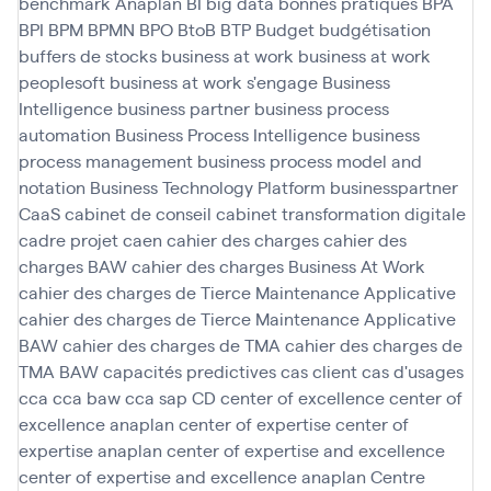
benchmark Anaplan
BI
big data
bonnes pratiques
BPA
BPI
BPM
BPMN
BPO
BtoB
BTP
Budget
budgétisation
buffers de stocks
business at work
business at work
peoplesoft
business at work s'engage
Business
Intelligence
business partner
business process
automation
Business Process Intelligence
business
process management
business process model and
notation
Business Technology Platform
businesspartner
CaaS
cabinet de conseil
cabinet transformation digitale
cadre projet
caen
cahier des charges
cahier des
charges BAW
cahier des charges Business At Work
cahier des charges de Tierce Maintenance Applicative
cahier des charges de Tierce Maintenance Applicative
BAW
cahier des charges de TMA
cahier des charges de
TMA BAW
capacités predictives
cas client
cas d'usages
cca
cca baw
cca sap
CD
center of excellence
center of
excellence anaplan
center of expertise
center of
expertise anaplan
center of expertise and excellence
center of expertise and excellence anaplan
Centre