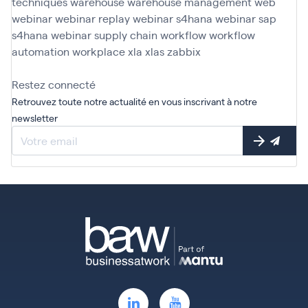
techniques
warehouse
warehouse management
web
webinar
webinar replay
webinar s4hana
webinar sap
s4hana
webinar supply chain
workflow
workflow
automation
workplace
xla
xlas
zabbix
Restez connecté
Retrouvez toute notre actualité en vous inscrivant à notre
newsletter