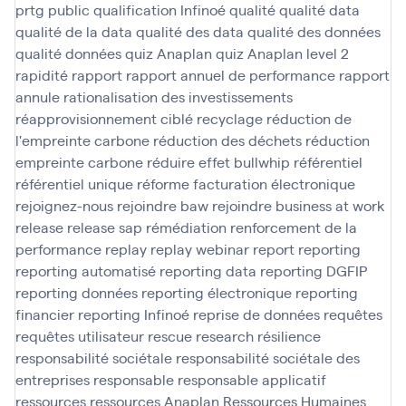
prtg
public
qualification Infinoé
qualité
qualité data
qualité de la data
qualité des data
qualité des données
qualité données
quiz Anaplan
quiz Anaplan level 2
rapidité
rapport
rapport annuel de performance
rapport
annule
rationalisation des investissements
réapprovisionnement ciblé
recyclage
réduction de
l'empreinte carbone
réduction des déchets
réduction
empreinte carbone
réduire effet bullwhip
référentiel
référentiel unique
réforme facturation électronique
rejoignez-nous
rejoindre baw
rejoindre business at work
release
release sap
rémédiation
renforcement de la
performance
replay
replay webinar
report
reporting
reporting automatisé
reporting data
reporting DGFIP
reporting données
reporting électronique
reporting
financier
reporting Infinoé
reprise de données
requêtes
requêtes utilisateur
rescue
research
résilience
responsabilité sociétale
responsabilité sociétale des
entreprises
responsable
responsable applicatif
ressources
ressources Anaplan
Ressources Humaines