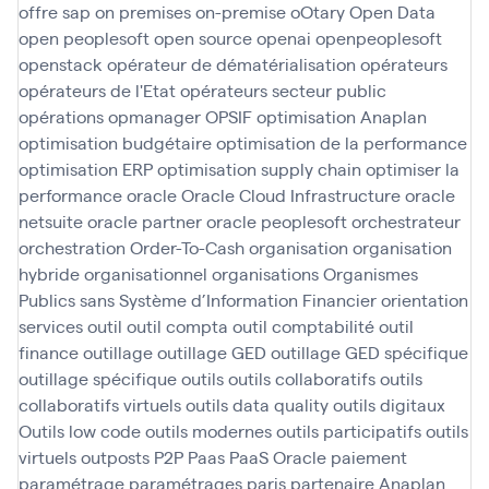
offre sap
on premises
on-premise
oOtary
Open Data
open peoplesoft
open source
openai
openpeoplesoft
openstack
opérateur de dématérialisation
opérateurs
opérateurs de l'Etat
opérateurs secteur public
opérations
opmanager
OPSIF
optimisation Anaplan
optimisation budgétaire
optimisation de la performance
optimisation ERP
optimisation supply chain
optimiser la
performance
oracle
Oracle Cloud Infrastructure
oracle
netsuite
oracle partner
oracle peoplesoft
orchestrateur
orchestration
Order-To-Cash
organisation
organisation
hybride
organisationnel
organisations
Organismes
Publics sans Système d’Information Financier
orientation
services
outil
outil compta
outil comptabilité
outil
finance
outillage
outillage GED
outillage GED spécifique
outillage spécifique
outils
outils collaboratifs
outils
collaboratifs virtuels
outils data quality
outils digitaux
Outils low code
outils modernes
outils participatifs
outils
virtuels
outposts
P2P
Paas
PaaS Oracle
paiement
paramétrage
paramétrages
paris
partenaire Anaplan