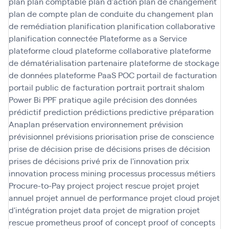
plan
plan comptable
plan d'action
plan de changement
plan de compte
plan de conduite du changement
plan
de remédiation
planification
planification collaborative
planification connectée
Plateforme as a Service
plateforme cloud
plateforme collaborative
plateforme
de dématérialisation partenaire
plateforme de stockage
de données
plateforme PaaS
POC
portail de facturation
portail public de facturation
portrait
portrait shalom
Power Bi
PPF
pratique agile
précision des données
prédictif
prediction
prédictions
predictive
préparation
Anaplan
préservation environnement
prévision
prévisionnel
prévisions
priorisation
prise de conscience
prise de décision
prise de décisions
prises de décision
prises de décisions
privé
prix de l'innovation
prix
innovation
process mining
processus
processus métiers
Procure-to-Pay
project
project rescue
projet
projet
annuel
projet annuel de performance
projet cloud
projet
d'intégration
projet data
projet de migration
projet
rescue
prometheus
proof of concept
proof of concepts