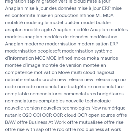
migration sap
migration vers le cloud
mise à jour
Anaplan
mise à jour des données
mise à jour ERP
mise
en conformité
mise en production Infinoé
ML
MOA
mobilité
mode agile
model builder
model builder
anaplan
modèle agile Anaplan
modèle Anaplan
modèles
modèles anaplan
modèles de données
modélisation
Anaplan
moderne
modernisation
modernisation ERP
modernisation peoplesoft
modernisation système
d'information
MOE
MOE Infinoé
moka
moka maurice
montée d'image
montée de version
montée en
compétence
motivation
Move
multi cloud
nagiosxl
netsuite
netsuite oracle
new release
new release sap
no
code
nomade
nomenclature budgétaire
nomenclature
comptable
nomenclatures
nomenclatures budgétaires
nomenclatures comptables
nouvelle technologie
nouvelle version
nouvelles technologies
Now
numérique
nutanix
O2C
OCI
OCR
OCR cloud
OCR open source
offre
BAW
offre Business At Work
offre mutualisée
offre rise
offre rise with sap
offre roc
offre roc business at work