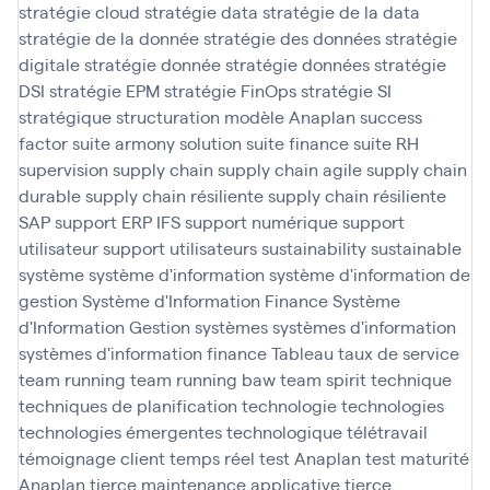
stratégie cloud
stratégie data
stratégie de la data
stratégie de la donnée
stratégie des données
stratégie
digitale
stratégie donnée
stratégie données
stratégie
DSI
stratégie EPM
stratégie FinOps
stratégie SI
stratégique
structuration modèle Anaplan
success
factor
suite armony solution
suite finance
suite RH
supervision
supply chain
supply chain agile
supply chain
durable
supply chain résiliente
supply chain résiliente
SAP
support ERP IFS
support numérique
support
utilisateur
support utilisateurs
sustainability
sustainable
système
système d'information
système d'information de
gestion
Système d'Information Finance
Système
d'Information Gestion
systèmes
systèmes d'information
systèmes d'information finance
Tableau
taux de service
team running
team running baw
team spirit
technique
techniques de planification
technologie
technologies
technologies émergentes
technologique
télétravail
témoignage client
temps réel
test Anaplan
test maturité
Anaplan
tierce maintenance applicative
tierce