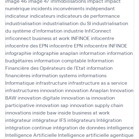
image 46
image 47
immobilisations
impact
impact
numérique
incidents
inconvénients
indépendant
indicateur
indicateurs
indicateurs de performance
industrialisation
industrialisation du SI
industrialisation
du système d'information
industrie
InfiConnect
inficonnect business at work
INFINOE
infocentre
infocentre des EPN
infocentre EPN
infocentre INFINOE
infographie
infographie anaplan
information
information
budgétaires
information comptable
Information
Financière des Opérateurs de l'Etat
information
financières
information systems
informations
Informatique
infrastructure
infrastructure as a service
infrastructures
innovation
innovation Anaplan
Innovation
BAW
innovation digitale
innovation ia
innovation
participative
innovation sap
innovation supply chain
innovations
inside baw
inside business at work
intégrateur
intégrateur IFS
intégrateurs
Intégration
intégration continue
intégration de données
intelligence
Intelligence Artificielle
Intelligence artificielle agentique