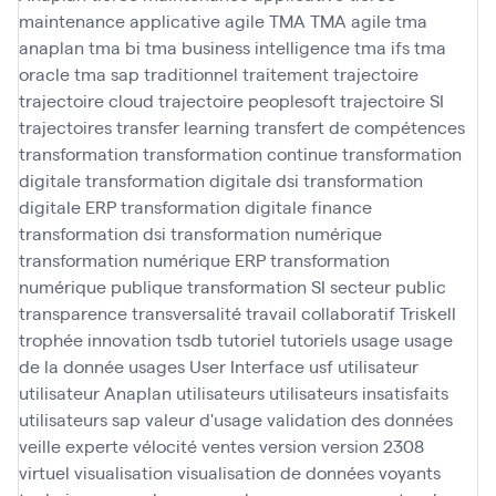
maintenance applicative agile
TMA
TMA agile
tma
anaplan
tma bi
tma business intelligence
tma ifs
tma
oracle
tma sap
traditionnel
traitement
trajectoire
trajectoire cloud
trajectoire peoplesoft
trajectoire SI
trajectoires
transfer learning
transfert de compétences
transformation
transformation continue
transformation
digitale
transformation digitale dsi
transformation
digitale ERP
transformation digitale finance
transformation dsi
transformation numérique
transformation numérique ERP
transformation
numérique publique
transformation SI secteur public
transparence
transversalité
travail collaboratif
Triskell
trophée innovation
tsdb
tutoriel
tutoriels
usage
usage
de la donnée
usages
User Interface
usf
utilisateur
utilisateur Anaplan
utilisateurs
utilisateurs insatisfaits
utilisateurs sap
valeur d'usage
validation des données
veille experte
vélocité
ventes
version
version 2308
virtuel
visualisation
visualisation de données
voyants