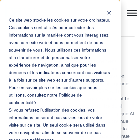
Ce site web stocke les cookies sur votre ordinateur.
Ces cookies sont utilisés pour collecter des
informations sur la manière dont vous interagissez
retour client baw
avec notre site web et nous permettent de nous
souvenir de vous. Nous utilisons ces informations
afin d'améliorer et de personnaliser votre
10KM Paris
accompagnement
accompagnement
expérience de navigation, ainsi que pour les
Anaplan
accompagnement IFS
achats
acquisition
données et les indicateurs concernant nos visiteurs
acteur
acteur clé
actualité
actualités
administration
à la fois sur ce site web et sur d'autres supports.
administration des ventes
adoption utilisateur
agence
Pour en savoir plus sur les cookies que nous
nationale de la recherche
Agents IA SAP ERP
agile
utilisons, consultez notre Politique de
agilité
agilité à l'échelle
agilité de l'organisation
agilité
confidentialité.
des organisations
agilité des processus
agilité du SI
Si vous refusez l'utilisation des cookies, vos
agilité du système d'information
agilité technologique
AI
informations ne seront pas suivies lors de votre
aide au choix
AIFE
amélioration
amélioration continue
visite sur ce site. Un seul cookie sera utilisé dans
amélioration de l'expérience client
amélioration de la
votre navigateur afin de se souvenir de ne pas
performance
amélioration de la performance continue