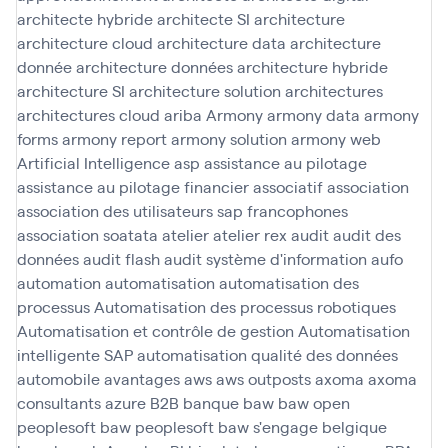
architecte hybride
architecte SI
architecture
architecture cloud
architecture data
architecture
donnée
architecture données
architecture hybride
architecture SI
architecture solution
architectures
architectures cloud
ariba
Armony
armony data
armony
forms
armony report
armony solution
armony web
Artificial Intelligence
asp
assistance au pilotage
assistance au pilotage financier
associatif
association
association des utilisateurs sap francophones
association soatata
atelier
atelier rex
audit
audit des
données
audit flash
audit système d'information
aufo
automation
automatisation
automatisation des
processus
Automatisation des processus robotiques
Automatisation et contrôle de gestion
Automatisation
intelligente SAP
automatisation qualité des données
automobile
avantages
aws
aws outposts
axoma
axoma
consultants
azure
B2B
banque
baw
baw open
peoplesoft
baw peoplesoft
baw s'engage
belgique