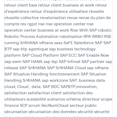
retour client baw
retour client business at work
retour
d'expérience
retour d'expérience utilisateur
réussite
réussite collective
revalorisation
revue
revue du plan de
compte
rex
rgpd
rise
rise operation center
rise
operation center business at work
Rise With SAP
robotic
Robotic Process Automation
robotisation
RPA
RRBO
RSE
running
S/4HANA
s4hana
saas
SaFE
Salesforce
SAP
SAP
BTP
sap btp agentique
sap business technology
platform
SAP Cloud Platform
SAP ECC
SAP Enable Now
sap ewm
SAP HANA
sap ibp
SAP Infinoé
SAP partner
sap
release
SAP S/4HANA
SAP S/4HANA Cloud
sap s4hana
SAP Situation Handling fonctionnement
SAP Situation
Handling S/4HANA
sap workzone
SAP; business data
cloud; Cloud ; data; SAP BDC
SAPBTP;innovation;
satisfaction
satisfaction client
satisfaction des
utilisateurs
scalabilité
scénarios
schéma directeur
scope
finance
SCP
scrum
SecNumCloud
secteur public
sécurisation
sécurisation des données
sécurité
sécurité