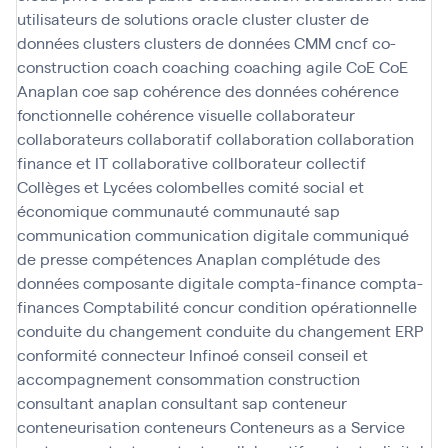
utilisateurs de solutions oracle
cluster
cluster de
données
clusters
clusters de données
CMM
cncf
co-
construction
coach
coaching
coaching agile
CoE
CoE
Anaplan
coe sap
cohérence des données
cohérence
fonctionnelle
cohérence visuelle
collaborateur
collaborateurs
collaboratif
collaboration
collaboration
finance et IT
collaborative
collborateur
collectif
Collèges et Lycées
colombelles
comité social et
économique
communauté
communauté sap
communication
communication digitale
communiqué
de presse
compétences Anaplan
complétude des
données
composante digitale
compta-finance
compta-
finances
Comptabilité
concur
condition opérationnelle
conduite du changement
conduite du changement ERP
conformité
connecteur Infinoé
conseil
conseil et
accompagnement
consommation
construction
consultant anaplan
consultant sap
conteneur
conteneurisation
conteneurs
Conteneurs as a Service