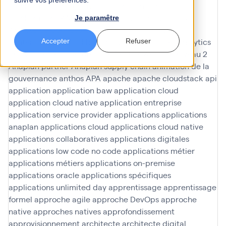
suivre vos préférences.
amélioration en continu
amélioration participative
améliorations
AMOA Infinoé
analyse
analyse data
Je paramêtre
Analyse de données
analyse données
analyse du
contenu
analyses ad hoc
analyses predictives
analytics
Accepter
Refuser
analytique
anaplan
Anaplan finance
Anaplan niveau 2
Anaplan partner
Anaplan supply chain
animation de la
gouvernance
anthos
APA
apache
apache cloudstack
api
application
application baw
application cloud
application cloud native
application entreprise
application service provider
applications
applications
anaplan
applications cloud
applications cloud native
applications collaboratives
applications digitales
applications low code no code
applications métier
applications métiers
applications on-premise
applications oracle
applications spécifiques
applications unlimited day
apprentissage
apprentissage
formel
approche agile
approche DevOps
approche
native
approches natives
approfondissement
approvisionnement
architecte
architecte digital