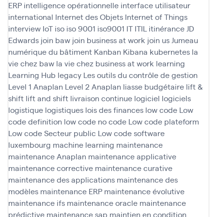
ERP
intelligence opérationnelle
interface utilisateur
international
Internet des Objets
Internet of Things
interview
IoT
iso
iso 9001
iso9001
IT
ITIL
itinérance
JD
Edwards
join baw
join business at work
join us
Jumeau
numérique du bâtiment
Kanban
Kibana
kubernetes
la
vie chez baw
la vie chez business at work
learning
Learning Hub
legacy
Les outils du contrôle de gestion
Level 1 Anaplan
Level 2 Anaplan
liasse budgétaire
lift &
shift
lift and shift
livraison continue
logiciel
logiciels
logistique
logistiques
lois des finances
low code
Low
code definition
low code no code
Low code plateform
Low code Secteur public
Low code software
luxembourg
machine learning
maintenance
maintenance Anaplan
maintenance applicative
maintenance corrective
maintenance curative
maintenance des applications
maintenance des
modèles
maintenance ERP
maintenance évolutive
maintenance ifs
maintenance oracle
maintenance
prédictive
maintenance sap
maintien en condition