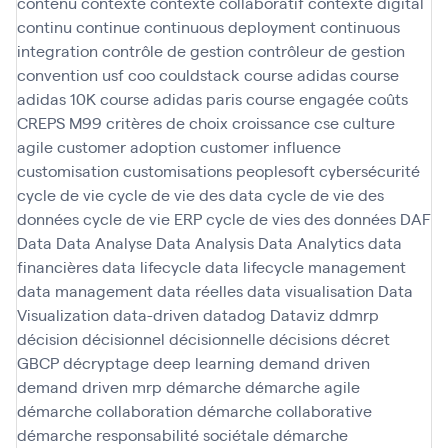
contenu
contexte
contexte collaboratif
contexte digital
continu
continue
continuous deployment
continuous
integration
contrôle de gestion
contrôleur de gestion
convention usf
coo
couldstack
course adidas
course
adidas 10K
course adidas paris
course engagée
coûts
CREPS M99
critères de choix
croissance
cse
culture
agile
customer adoption
customer influence
customisation
customisations peoplesoft
cybersécurité
cycle de vie
cycle de vie des data
cycle de vie des
données
cycle de vie ERP
cycle de vies des données
DAF
Data
Data Analyse
Data Analysis
Data Analytics
data
financières
data lifecycle
data lifecycle management
data management
data réelles
data visualisation
Data
Visualization
data-driven
datadog
Dataviz
ddmrp
décision
décisionnel
décisionnelle
décisions
décret
GBCP
décryptage
deep learning
demand driven
demand driven mrp
démarche
démarche agile
démarche collaboration
démarche collaborative
démarche responsabilité sociétale
démarche