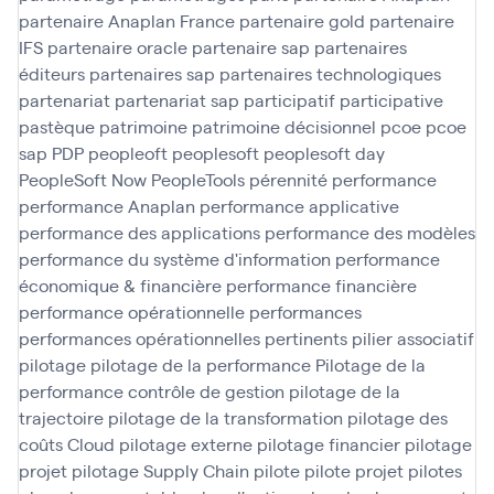
partenaire Anaplan France
partenaire gold
partenaire
IFS
partenaire oracle
partenaire sap
partenaires
éditeurs
partenaires sap
partenaires technologiques
partenariat
partenariat sap
participatif
participative
pastèque
patrimoine
patrimoine décisionnel
pcoe
pcoe
sap
PDP
peopleoft
peoplesoft
peoplesoft day
PeopleSoft Now
PeopleTools
pérennité
performance
performance Anaplan
performance applicative
performance des applications
performance des modèles
performance du système d'information
performance
économique & financière
performance financière
performance opérationnelle
performances
performances opérationnelles
pertinents
pilier associatif
pilotage
pilotage de la performance
Pilotage de la
performance contrôle de gestion
pilotage de la
trajectoire
pilotage de la transformation
pilotage des
coûts Cloud
pilotage externe
pilotage financier
pilotage
projet
pilotage Supply Chain
pilote
pilote projet
pilotes