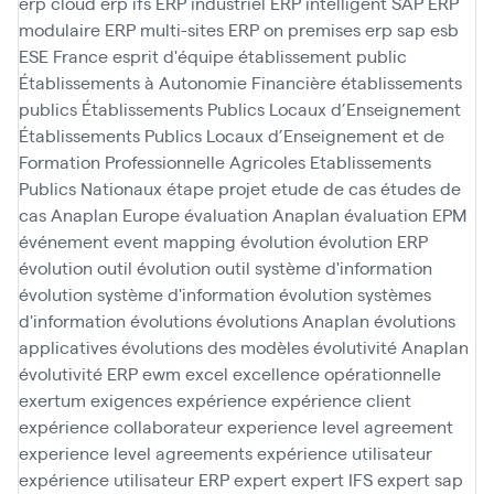
erp cloud
erp ifs
ERP industriel
ERP intelligent SAP
ERP
modulaire
ERP multi-sites
ERP on premises
erp sap
esb
ESE France
esprit d'équipe
établissement public
Établissements à Autonomie Financière
établissements
publics
Établissements Publics Locaux d’Enseignement
Établissements Publics Locaux d’Enseignement et de
Formation Professionnelle Agricoles
Etablissements
Publics Nationaux
étape projet
etude de cas
études de
cas Anaplan
Europe
évaluation Anaplan
évaluation EPM
événement
event mapping
évolution
évolution ERP
évolution outil
évolution outil système d'information
évolution système d'information
évolution systèmes
d'information
évolutions
évolutions Anaplan
évolutions
applicatives
évolutions des modèles
évolutivité Anaplan
évolutivité ERP
ewm
excel
excellence opérationnelle
exertum
exigences
expérience
expérience client
expérience collaborateur
experience level agreement
experience level agreements
expérience utilisateur
expérience utilisateur ERP
expert
expert IFS
expert sap