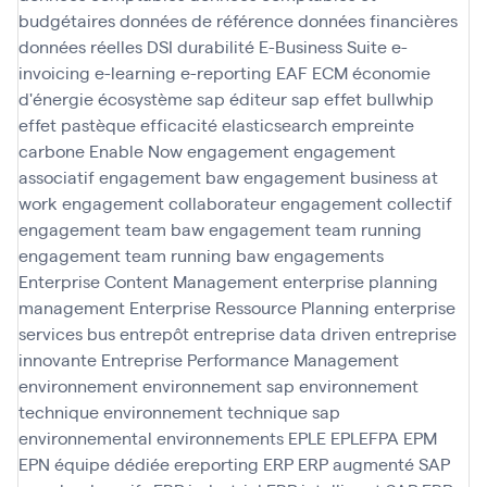
budgétaires
données de référence
données financières
données réelles
DSI
durabilité
E-Business Suite
e-
invoicing
e-learning
e-reporting
EAF
ECM
économie
d'énergie
écosystème sap
éditeur sap
effet bullwhip
effet pastèque
efficacité
elasticsearch
empreinte
carbone
Enable Now
engagement
engagement
associatif
engagement baw
engagement business at
work
engagement collaborateur
engagement collectif
engagement team baw
engagement team running
engagement team running baw
engagements
Enterprise Content Management
enterprise planning
management
Enterprise Ressource Planning
enterprise
services bus
entrepôt
entreprise data driven
entreprise
innovante
Entreprise Performance Management
environnement
environnement sap
environnement
technique
environnement technique sap
environnemental
environnements
EPLE
EPLEFPA
EPM
EPN
équipe dédiée
ereporting
ERP
ERP augmenté SAP