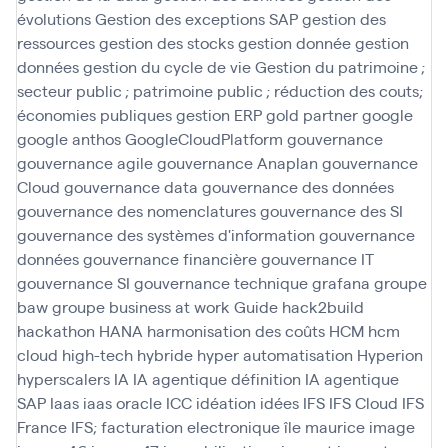
évolutions
Gestion des exceptions SAP
gestion des
ressources
gestion des stocks
gestion donnée
gestion
données
gestion du cycle de vie
Gestion du patrimoine ;
secteur public ; patrimoine public ; réduction des couts;
économies publiques
gestion ERP
gold partner
google
google anthos
GoogleCloudPlatform
gouvernance
gouvernance agile
gouvernance Anaplan
gouvernance
Cloud
gouvernance data
gouvernance des données
gouvernance des nomenclatures
gouvernance des SI
gouvernance des systèmes d'information
gouvernance
données
gouvernance financière
gouvernance IT
gouvernance SI
gouvernance technique
grafana
groupe
baw
groupe business at work
Guide
hack2build
hackathon
HANA
harmonisation des coûts
HCM
hcm
cloud
high-tech
hybride
hyper automatisation
Hyperion
hyperscalers
IA
IA agentique définition
IA agentique
SAP
Iaas
iaas oracle
ICC
idéation
idées
IFS
IFS Cloud
IFS
France
IFS; facturation electronique
île maurice
image