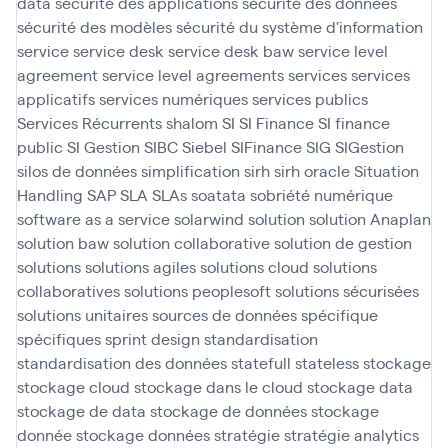
data
sécurité des applications
sécurité des données
sécurité des modèles
sécurité du système d'information
service
service desk
service desk baw
service level
agreement
service level agreements
services
services
applicatifs
services numériques
services publics
Services Récurrents
shalom
SI
SI Finance
SI finance
public
SI Gestion
SIBC
Siebel
SIFinance
SIG
SIGestion
silos de données
simplification
sirh
sirh oracle
Situation
Handling SAP
SLA
SLAs
soatata
sobriété numérique
software as a service
solarwind
solution
solution Anaplan
solution baw
solution collaborative
solution de gestion
solutions
solutions agiles
solutions cloud
solutions
collaboratives
solutions peoplesoft
solutions sécurisées
solutions unitaires
sources de données
spécifique
spécifiques
sprint design
standardisation
standardisation des données
statefull
stateless
stockage
stockage cloud
stockage dans le cloud
stockage data
stockage de data
stockage de données
stockage
donnée
stockage données
stratégie
stratégie analytics