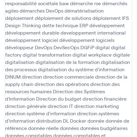
responsabilité sociétale baw
démarche rse
démarchés
agiles
démarches DevOps
dématérialisation
déploiement
déploiement de solutions
déploiement IFS
Design Thinking
dette technique ERP
développement
développement durable
developpement international
développement logiciel
développement logiciels
développeur
DevOps
DevSecOps
DGFiP
digital
digital
factory
digital transformation
digital workplace
digitale
digitalisation
digitalisation de la formation
digitalisation
des processus
digitalisation du système d'information
DINUM
direction
direction commerciale
direction de la
supply chain
direction des opérations
direction des
ressources humaines
Direction des Systèmes
d'Information
Direction du budget
direction financière
direction générale
direction IT
direction marketing
direction système d'information
direction systèmes
d'information
distribution
DL
Docker
donnée
donnée de
référence
donnée réelle
données
données budgétaires
données comptables
données comptables et