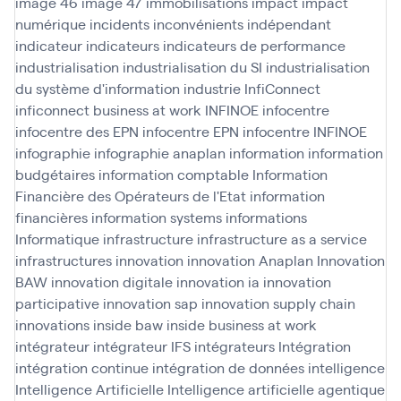
image 46
image 47
immobilisations
impact
impact
numérique
incidents
inconvénients
indépendant
indicateur
indicateurs
indicateurs de performance
industrialisation
industrialisation du SI
industrialisation
du système d'information
industrie
InfiConnect
inficonnect business at work
INFINOE
infocentre
infocentre des EPN
infocentre EPN
infocentre INFINOE
infographie
infographie anaplan
information
information
budgétaires
information comptable
Information
Financière des Opérateurs de l'Etat
information
financières
information systems
informations
Informatique
infrastructure
infrastructure as a service
infrastructures
innovation
innovation Anaplan
Innovation
BAW
innovation digitale
innovation ia
innovation
participative
innovation sap
innovation supply chain
innovations
inside baw
inside business at work
intégrateur
intégrateur IFS
intégrateurs
Intégration
intégration continue
intégration de données
intelligence
Intelligence Artificielle
Intelligence artificielle agentique