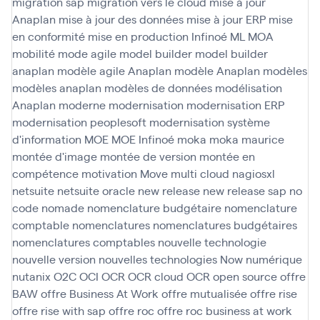
migration sap
migration vers le cloud
mise à jour
Anaplan
mise à jour des données
mise à jour ERP
mise
en conformité
mise en production Infinoé
ML
MOA
mobilité
mode agile
model builder
model builder
anaplan
modèle agile Anaplan
modèle Anaplan
modèles
modèles anaplan
modèles de données
modélisation
Anaplan
moderne
modernisation
modernisation ERP
modernisation peoplesoft
modernisation système
d'information
MOE
MOE Infinoé
moka
moka maurice
montée d'image
montée de version
montée en
compétence
motivation
Move
multi cloud
nagiosxl
netsuite
netsuite oracle
new release
new release sap
no
code
nomade
nomenclature budgétaire
nomenclature
comptable
nomenclatures
nomenclatures budgétaires
nomenclatures comptables
nouvelle technologie
nouvelle version
nouvelles technologies
Now
numérique
nutanix
O2C
OCI
OCR
OCR cloud
OCR open source
offre
BAW
offre Business At Work
offre mutualisée
offre rise
offre rise with sap
offre roc
offre roc business at work