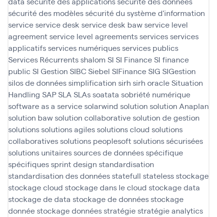
data
sécurité des applications
sécurité des données
sécurité des modèles
sécurité du système d'information
service
service desk
service desk baw
service level
agreement
service level agreements
services
services
applicatifs
services numériques
services publics
Services Récurrents
shalom
SI
SI Finance
SI finance
public
SI Gestion
SIBC
Siebel
SIFinance
SIG
SIGestion
silos de données
simplification
sirh
sirh oracle
Situation
Handling SAP
SLA
SLAs
soatata
sobriété numérique
software as a service
solarwind
solution
solution Anaplan
solution baw
solution collaborative
solution de gestion
solutions
solutions agiles
solutions cloud
solutions
collaboratives
solutions peoplesoft
solutions sécurisées
solutions unitaires
sources de données
spécifique
spécifiques
sprint design
standardisation
standardisation des données
statefull
stateless
stockage
stockage cloud
stockage dans le cloud
stockage data
stockage de data
stockage de données
stockage
donnée
stockage données
stratégie
stratégie analytics