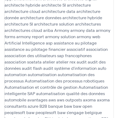
architecte hybride
architecte SI
architecture
architecture cloud
architecture data
architecture
donnée
architecture données
architecture hybride
architecture SI
architecture solution
architectures
architectures cloud
ariba
Armony
armony data
armony
forms
armony report
armony solution
armony web
Artificial Intelligence
asp
assistance au pilotage
assistance au pilotage financier
associatif
association
association des utilisateurs sap francophones
association soatata
atelier
atelier rex
audit
audit des
données
audit flash
audit système d'information
aufo
automation
automatisation
automatisation des
processus
Automatisation des processus robotiques
Automatisation et contrôle de gestion
Automatisation
intelligente SAP
automatisation qualité des données
automobile
avantages
aws
aws outposts
axoma
axoma
consultants
azure
B2B
banque
baw
baw open
peoplesoft
baw peoplesoft
baw s'engage
belgique