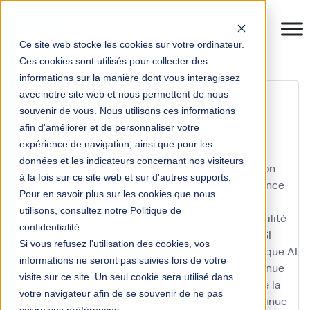
Ce site web stocke les cookies sur votre ordinateur.
Ces cookies sont utilisés pour collecter des
informations sur la manière dont vous interagissez
support utilisateur
avec notre site web et nous permettent de nous
souvenir de vous. Nous utilisons ces informations
afin d'améliorer et de personnaliser votre
10KM Paris
accompagnement
accompagnement
expérience de navigation, ainsi que pour les
Anaplan
accompagnement IFS
achats
acquisition
données et les indicateurs concernant nos visiteurs
acteur
acteur clé
actualité
actualités
administration
à la fois sur ce site web et sur d'autres supports.
administration des ventes
adoption utilisateur
agence
Pour en savoir plus sur les cookies que nous
nationale de la recherche
Agents IA SAP ERP
agile
utilisons, consultez notre Politique de
agilité
agilité à l'échelle
agilité de l'organisation
agilité
confidentialité.
des organisations
agilité des processus
agilité du SI
Si vous refusez l'utilisation des cookies, vos
agilité du système d'information
agilité technologique
AI
informations ne seront pas suivies lors de votre
aide au choix
AIFE
amélioration
amélioration continue
visite sur ce site. Un seul cookie sera utilisé dans
amélioration de l'expérience client
amélioration de la
votre navigateur afin de se souvenir de ne pas
performance
amélioration de la performance continue