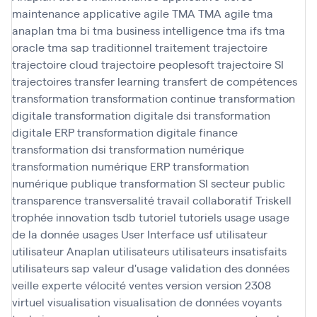
maintenance applicative agile
TMA
TMA agile
tma
anaplan
tma bi
tma business intelligence
tma ifs
tma
oracle
tma sap
traditionnel
traitement
trajectoire
trajectoire cloud
trajectoire peoplesoft
trajectoire SI
trajectoires
transfer learning
transfert de compétences
transformation
transformation continue
transformation
digitale
transformation digitale dsi
transformation
digitale ERP
transformation digitale finance
transformation dsi
transformation numérique
transformation numérique ERP
transformation
numérique publique
transformation SI secteur public
transparence
transversalité
travail collaboratif
Triskell
trophée innovation
tsdb
tutoriel
tutoriels
usage
usage
de la donnée
usages
User Interface
usf
utilisateur
utilisateur Anaplan
utilisateurs
utilisateurs insatisfaits
utilisateurs sap
valeur d'usage
validation des données
veille experte
vélocité
ventes
version
version 2308
virtuel
visualisation
visualisation de données
voyants