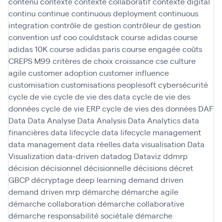
contenu
contexte
contexte collaboratif
contexte digital
continu
continue
continuous deployment
continuous
integration
contrôle de gestion
contrôleur de gestion
convention usf
coo
couldstack
course adidas
course
adidas 10K
course adidas paris
course engagée
coûts
CREPS M99
critères de choix
croissance
cse
culture
agile
customer adoption
customer influence
customisation
customisations peoplesoft
cybersécurité
cycle de vie
cycle de vie des data
cycle de vie des
données
cycle de vie ERP
cycle de vies des données
DAF
Data
Data Analyse
Data Analysis
Data Analytics
data
financières
data lifecycle
data lifecycle management
data management
data réelles
data visualisation
Data
Visualization
data-driven
datadog
Dataviz
ddmrp
décision
décisionnel
décisionnelle
décisions
décret
GBCP
décryptage
deep learning
demand driven
demand driven mrp
démarche
démarche agile
démarche collaboration
démarche collaborative
démarche responsabilité sociétale
démarche