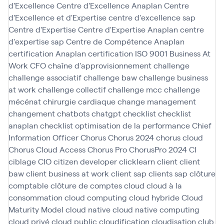
d'Excellence
Centre d'Excellence Anaplan
Centre
d'Excellence et d'Expertise
centre d'excellence sap
Centre d'Expertise
Centre d'Expertise Anaplan
centre
d'expertise sap
Centre de Compétence Anaplan
certification Anaplan
certification ISO 9001 Business At
Work
CFO
chaîne d'approvisionnement
challenge
challenge associatif
challenge baw
challenge business
at work
challenge collectif
challenge mcc
challenge
mécénat chirurgie cardiaque
change management
changement
chatbots
chatgpt
checklist
checklist
anaplan
checklist optimisation de la performance
Chief
Information Officer
Chorus
Chorus 2024
chorus cloud
Chorus Cloud Access
Chorus Pro
ChorusPro 2024
CI
ciblage
CIO
citizen developer
clicklearn
client
client
baw
client business at work
client sap
clients sap
clôture
comptable
clôture de comptes
cloud
cloud à la
consommation
cloud computing
cloud hybride
Cloud
Maturity Model
cloud native
cloud native computing
cloud privé
cloud public
cloudification
cloudisation
club