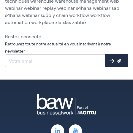
techniques
warehouse
warehouse management
web
webinar
webinar replay
webinar s4hana
webinar sap
s4hana
webinar supply chain
workflow
workflow
automation
workplace
xla
xlas
zabbix
Restez connecté
Retrouvez toute notre actualité en vous inscrivant à notre
newsletter