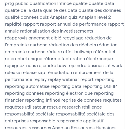
prtg
public
qualification Infinoé
qualité
qualité data
qualité de la data
qualité des data
qualité des données
qualité données
quiz Anaplan
quiz Anaplan level 2
rapidité
rapport
rapport annuel de performance
rapport
annule
rationalisation des investissements
réapprovisionnement ciblé
recyclage
réduction de
l'empreinte carbone
réduction des déchets
réduction
empreinte carbone
réduire effet bullwhip
référentiel
référentiel unique
réforme facturation électronique
rejoignez-nous
rejoindre baw
rejoindre business at work
release
release sap
rémédiation
renforcement de la
performance
replay
replay webinar
report
reporting
reporting automatisé
reporting data
reporting DGFIP
reporting données
reporting électronique
reporting
financier
reporting Infinoé
reprise de données
requêtes
requêtes utilisateur
rescue
research
résilience
responsabilité sociétale
responsabilité sociétale des
entreprises
responsable
responsable applicatif
ressources
ressources Anaplan
Ressources Humaines