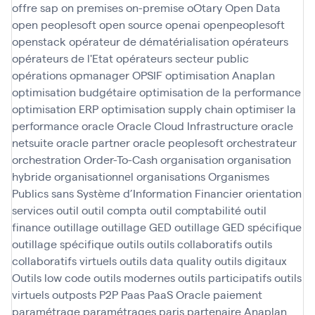
offre sap
on premises
on-premise
oOtary
Open Data
open peoplesoft
open source
openai
openpeoplesoft
openstack
opérateur de dématérialisation
opérateurs
opérateurs de l'Etat
opérateurs secteur public
opérations
opmanager
OPSIF
optimisation Anaplan
optimisation budgétaire
optimisation de la performance
optimisation ERP
optimisation supply chain
optimiser la
performance
oracle
Oracle Cloud Infrastructure
oracle
netsuite
oracle partner
oracle peoplesoft
orchestrateur
orchestration
Order-To-Cash
organisation
organisation
hybride
organisationnel
organisations
Organismes
Publics sans Système d’Information Financier
orientation
services
outil
outil compta
outil comptabilité
outil
finance
outillage
outillage GED
outillage GED spécifique
outillage spécifique
outils
outils collaboratifs
outils
collaboratifs virtuels
outils data quality
outils digitaux
Outils low code
outils modernes
outils participatifs
outils
virtuels
outposts
P2P
Paas
PaaS Oracle
paiement
paramétrage
paramétrages
paris
partenaire Anaplan