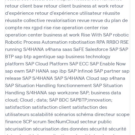
retour client baw
retour client business at work
retour
d'expérience
retour d'expérience utilisateur
réussite
réussite collective
revalorisation
revue
revue du plan de
compte
rex
rgpd
rise
rise operation center
rise
operation center business at work
Rise With SAP
robotic
Robotic Process Automation
robotisation
RPA
RRBO
RSE
running
S/4HANA
s4hana
saas
SaFE
Salesforce
SAP
SAP
BTP
sap btp agentique
sap business technology
platform
SAP Cloud Platform
SAP ECC
SAP Enable Now
sap ewm
SAP HANA
sap ibp
SAP Infinoé
SAP partner
sap
release
SAP S/4HANA
SAP S/4HANA Cloud
sap s4hana
SAP Situation Handling fonctionnement
SAP Situation
Handling S/4HANA
sap workzone
SAP; business data
cloud; Cloud ; data; SAP BDC
SAPBTP;innovation;
satisfaction
satisfaction client
satisfaction des
utilisateurs
scalabilité
scénarios
schéma directeur
scope
finance
SCP
scrum
SecNumCloud
secteur public
sécurisation
sécurisation des données
sécurité
sécurité