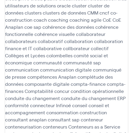
utilisateurs de solutions oracle
cluster
cluster de
données
clusters
clusters de données
CMM
cncf
co-
construction
coach
coaching
coaching agile
CoE
CoE
Anaplan
coe sap
cohérence des données
cohérence
fonctionnelle
cohérence visuelle
collaborateur
collaborateurs
collaboratif
collaboration
collaboration
finance et IT
collaborative
collborateur
collectif
Collèges et Lycées
colombelles
comité social et
économique
communauté
communauté sap
communication
communication digitale
communiqué
de presse
compétences Anaplan
complétude des
données
composante digitale
compta-finance
compta-
finances
Comptabilité
concur
condition opérationnelle
conduite du changement
conduite du changement ERP
conformité
connecteur Infinoé
conseil
conseil et
accompagnement
consommation
construction
consultant anaplan
consultant sap
conteneur
conteneurisation
conteneurs
Conteneurs as a Service