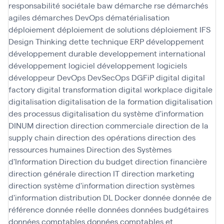
responsabilité sociétale baw
démarche rse
démarchés
agiles
démarches DevOps
dématérialisation
déploiement
déploiement de solutions
déploiement IFS
Design Thinking
dette technique ERP
développement
développement durable
developpement international
développement logiciel
développement logiciels
développeur
DevOps
DevSecOps
DGFiP
digital
digital
factory
digital transformation
digital workplace
digitale
digitalisation
digitalisation de la formation
digitalisation
des processus
digitalisation du système d'information
DINUM
direction
direction commerciale
direction de la
supply chain
direction des opérations
direction des
ressources humaines
Direction des Systèmes
d'Information
Direction du budget
direction financière
direction générale
direction IT
direction marketing
direction système d'information
direction systèmes
d'information
distribution
DL
Docker
donnée
donnée de
référence
donnée réelle
données
données budgétaires
données comptables
données comptables et