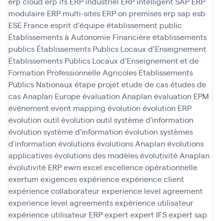
erp cloud
erp ifs
ERP industriel
ERP intelligent SAP
ERP
modulaire
ERP multi-sites
ERP on premises
erp sap
esb
ESE France
esprit d'équipe
établissement public
Établissements à Autonomie Financière
établissements
publics
Établissements Publics Locaux d’Enseignement
Établissements Publics Locaux d’Enseignement et de
Formation Professionnelle Agricoles
Etablissements
Publics Nationaux
étape projet
etude de cas
études de
cas Anaplan
Europe
évaluation Anaplan
évaluation EPM
événement
event mapping
évolution
évolution ERP
évolution outil
évolution outil système d'information
évolution système d'information
évolution systèmes
d'information
évolutions
évolutions Anaplan
évolutions
applicatives
évolutions des modèles
évolutivité Anaplan
évolutivité ERP
ewm
excel
excellence opérationnelle
exertum
exigences
expérience
expérience client
expérience collaborateur
experience level agreement
experience level agreements
expérience utilisateur
expérience utilisateur ERP
expert
expert IFS
expert sap