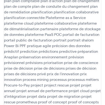
plan
plan comptable
plan d'action
plan de changement
plan de compte
plan de conduite du changement
plan
de remédiation
planification
planification collaborative
planification connectée
Plateforme as a Service
plateforme cloud
plateforme collaborative
plateforme
de dématérialisation partenaire
plateforme de stockage
de données
plateforme PaaS
POC
portail de facturation
portail public de facturation
portrait
portrait shalom
Power Bi
PPF
pratique agile
précision des données
prédictif
prediction
prédictions
predictive
préparation
Anaplan
préservation environnement
prévision
prévisionnel
prévisions
priorisation
prise de conscience
prise de décision
prise de décisions
prises de décision
prises de décisions
privé
prix de l'innovation
prix
innovation
process mining
processus
processus métiers
Procure-to-Pay
project
project rescue
projet
projet
annuel
projet annuel de performance
projet cloud
projet
d'intégration
projet data
projet de migration
projet
rescue
prometheus
proof of concept
proof of concepts