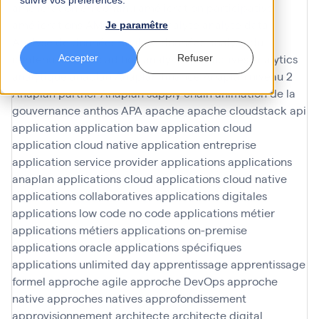
suivre vos préférences.
amélioration en continu
amélioration participative
améliorations
AMOA Infinoé
analyse
analyse data
Je paramêtre
Analyse de données
analyse données
analyse du
contenu
analyses ad hoc
analyses predictives
analytics
Accepter
Refuser
analytique
anaplan
Anaplan finance
Anaplan niveau 2
Anaplan partner
Anaplan supply chain
animation de la
gouvernance
anthos
APA
apache
apache cloudstack
api
application
application baw
application cloud
application cloud native
application entreprise
application service provider
applications
applications
anaplan
applications cloud
applications cloud native
applications collaboratives
applications digitales
applications low code no code
applications métier
applications métiers
applications on-premise
applications oracle
applications spécifiques
applications unlimited day
apprentissage
apprentissage
formel
approche agile
approche DevOps
approche
native
approches natives
approfondissement
approvisionnement
architecte
architecte digital