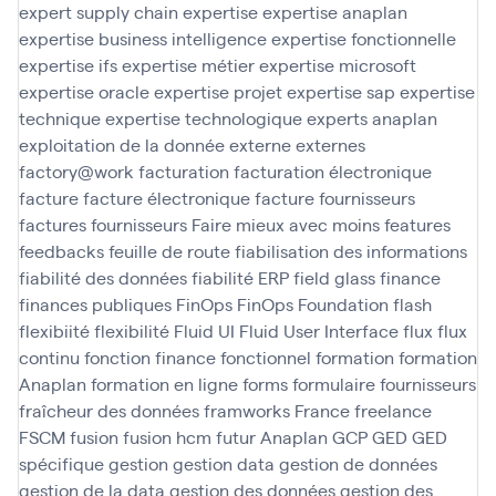
expert supply chain
expertise
expertise anaplan
expertise business intelligence
expertise fonctionnelle
expertise ifs
expertise métier
expertise microsoft
expertise oracle
expertise projet
expertise sap
expertise
technique
expertise technologique
experts anaplan
exploitation de la donnée
externe
externes
factory@work
facturation
facturation électronique
facture
facture électronique
facture fournisseurs
factures fournisseurs
Faire mieux avec moins
features
feedbacks
feuille de route
fiabilisation des informations
fiabilité des données
fiabilité ERP
field glass
finance
finances publiques
FinOps
FinOps Foundation
flash
flexibiité
flexibilité
Fluid UI
Fluid User Interface
flux
flux
continu
fonction finance
fonctionnel
formation
formation
Anaplan
formation en ligne
forms
formulaire
fournisseurs
fraîcheur des données
framworks
France
freelance
FSCM
fusion
fusion hcm
futur Anaplan
GCP
GED
GED
spécifique
gestion
gestion data
gestion de données
gestion de la data
gestion des données
gestion des