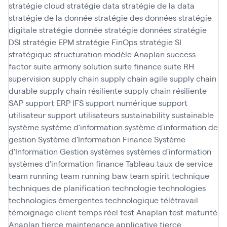
stratégie cloud
stratégie data
stratégie de la data
stratégie de la donnée
stratégie des données
stratégie
digitale
stratégie donnée
stratégie données
stratégie
DSI
stratégie EPM
stratégie FinOps
stratégie SI
stratégique
structuration modèle Anaplan
success
factor
suite armony solution
suite finance
suite RH
supervision
supply chain
supply chain agile
supply chain
durable
supply chain résiliente
supply chain résiliente
SAP
support ERP IFS
support numérique
support
utilisateur
support utilisateurs
sustainability
sustainable
système
système d'information
système d'information de
gestion
Système d'Information Finance
Système
d'Information Gestion
systèmes
systèmes d'information
systèmes d'information finance
Tableau
taux de service
team running
team running baw
team spirit
technique
techniques de planification
technologie
technologies
technologies émergentes
technologique
télétravail
témoignage client
temps réel
test Anaplan
test maturité
Anaplan
tierce maintenance applicative
tierce