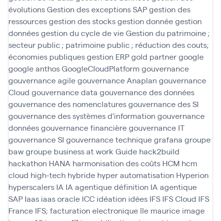
évolutions
Gestion des exceptions SAP
gestion des
ressources
gestion des stocks
gestion donnée
gestion
données
gestion du cycle de vie
Gestion du patrimoine ;
secteur public ; patrimoine public ; réduction des couts;
économies publiques
gestion ERP
gold partner
google
google anthos
GoogleCloudPlatform
gouvernance
gouvernance agile
gouvernance Anaplan
gouvernance
Cloud
gouvernance data
gouvernance des données
gouvernance des nomenclatures
gouvernance des SI
gouvernance des systèmes d'information
gouvernance
données
gouvernance financière
gouvernance IT
gouvernance SI
gouvernance technique
grafana
groupe
baw
groupe business at work
Guide
hack2build
hackathon
HANA
harmonisation des coûts
HCM
hcm
cloud
high-tech
hybride
hyper automatisation
Hyperion
hyperscalers
IA
IA agentique définition
IA agentique
SAP
Iaas
iaas oracle
ICC
idéation
idées
IFS
IFS Cloud
IFS
France
IFS; facturation electronique
île maurice
image