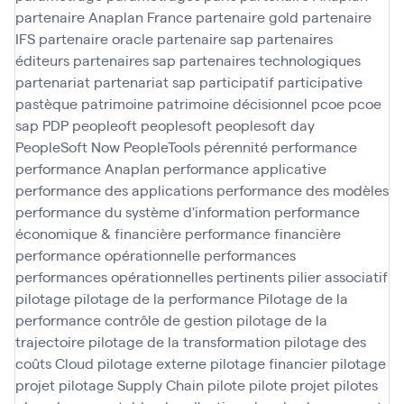
partenaire Anaplan France
partenaire gold
partenaire
IFS
partenaire oracle
partenaire sap
partenaires
éditeurs
partenaires sap
partenaires technologiques
partenariat
partenariat sap
participatif
participative
pastèque
patrimoine
patrimoine décisionnel
pcoe
pcoe
sap
PDP
peopleoft
peoplesoft
peoplesoft day
PeopleSoft Now
PeopleTools
pérennité
performance
performance Anaplan
performance applicative
performance des applications
performance des modèles
performance du système d'information
performance
économique & financière
performance financière
performance opérationnelle
performances
performances opérationnelles
pertinents
pilier associatif
pilotage
pilotage de la performance
Pilotage de la
performance contrôle de gestion
pilotage de la
trajectoire
pilotage de la transformation
pilotage des
coûts Cloud
pilotage externe
pilotage financier
pilotage
projet
pilotage Supply Chain
pilote
pilote projet
pilotes