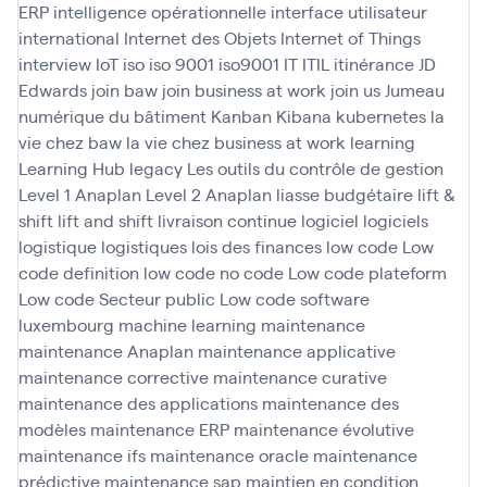
ERP
intelligence opérationnelle
interface utilisateur
international
Internet des Objets
Internet of Things
interview
IoT
iso
iso 9001
iso9001
IT
ITIL
itinérance
JD
Edwards
join baw
join business at work
join us
Jumeau
numérique du bâtiment
Kanban
Kibana
kubernetes
la
vie chez baw
la vie chez business at work
learning
Learning Hub
legacy
Les outils du contrôle de gestion
Level 1 Anaplan
Level 2 Anaplan
liasse budgétaire
lift &
shift
lift and shift
livraison continue
logiciel
logiciels
logistique
logistiques
lois des finances
low code
Low
code definition
low code no code
Low code plateform
Low code Secteur public
Low code software
luxembourg
machine learning
maintenance
maintenance Anaplan
maintenance applicative
maintenance corrective
maintenance curative
maintenance des applications
maintenance des
modèles
maintenance ERP
maintenance évolutive
maintenance ifs
maintenance oracle
maintenance
prédictive
maintenance sap
maintien en condition