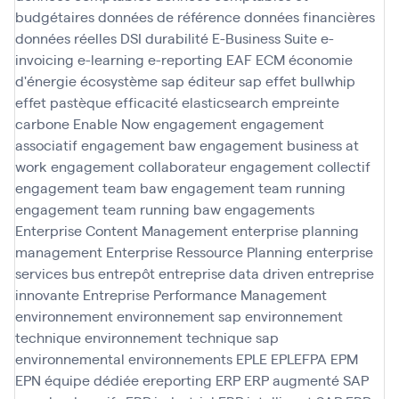
budgétaires
données de référence
données financières
données réelles
DSI
durabilité
E-Business Suite
e-
invoicing
e-learning
e-reporting
EAF
ECM
économie
d'énergie
écosystème sap
éditeur sap
effet bullwhip
effet pastèque
efficacité
elasticsearch
empreinte
carbone
Enable Now
engagement
engagement
associatif
engagement baw
engagement business at
work
engagement collaborateur
engagement collectif
engagement team baw
engagement team running
engagement team running baw
engagements
Enterprise Content Management
enterprise planning
management
Enterprise Ressource Planning
enterprise
services bus
entrepôt
entreprise data driven
entreprise
innovante
Entreprise Performance Management
environnement
environnement sap
environnement
technique
environnement technique sap
environnemental
environnements
EPLE
EPLEFPA
EPM
EPN
équipe dédiée
ereporting
ERP
ERP augmenté SAP