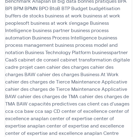
benchmark Anaplan
BI
big data
bonnes pratiques
BPA
BPI
BPM
BPMN
BPO
BtoB
BTP
Budget
budgétisation
buffers de stocks
business at work
business at work
peoplesoft
business at work s'engage
Business
Intelligence
business partner
business process
automation
Business Process Intelligence
business
process management
business process model and
notation
Business Technology Platform
businesspartner
CaaS
cabinet de conseil
cabinet transformation digitale
cadre projet
caen
cahier des charges
cahier des
charges BAW
cahier des charges Business At Work
cahier des charges de Tierce Maintenance Applicative
cahier des charges de Tierce Maintenance Applicative
BAW
cahier des charges de TMA
cahier des charges de
TMA BAW
capacités predictives
cas client
cas d'usages
cca
cca baw
cca sap
CD
center of excellence
center of
excellence anaplan
center of expertise
center of
expertise anaplan
center of expertise and excellence
center of expertise and excellence anaplan
Centre