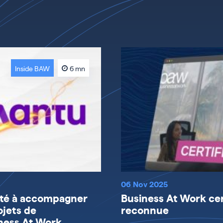
Inside BAW
6 mn
06 Nov 2025
ité à accompagner
Business At Work cert
ojets de
reconnue
ness At Work