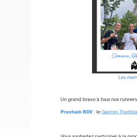
Les memb
Un grand bravo à tous nos runners 
Prochain RDV
: le
Garmin Triathlo
Vous souhaitez participer à la pro