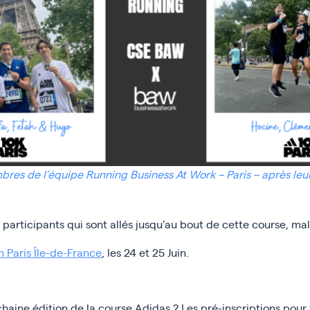
res de l’équipe Running Business At Work – Paris – après leur
participants qui sont allés jusqu’au bout de cette course, mal
n Paris Île-de-France
, les 24 et 25 Juin.
chaine édition de la course Adidas ? Les pré-inscriptions pou