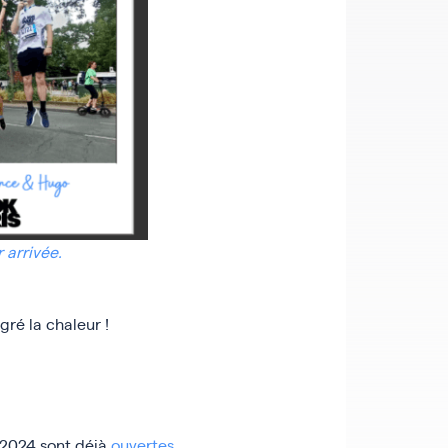
 arrivée.
gré la chaleur !
r 2024 sont déjà
ouvertes
.