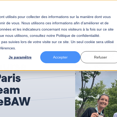
tier
Votre secteur
BAW
Votre carrière
Actualités
nt utilisés pour collecter des informations sur la manière dont vous
ir de vous. Nous utilisons ces informations afin d'améliorer et de
nnées et les indicateurs concernant nos visiteurs à la fois sur ce site
etour sur la Course Adidas, le 10K Paris engagé, de la Team Running #I
e nous utilisons, consultez notre Politique de confidentialité.
pas suivies lors de votre visite sur ce site. Un seul cookie sera utilisé
éférences.
Je paramêtre
Accepter
Refuser
ourse
aris
Team
deBAW