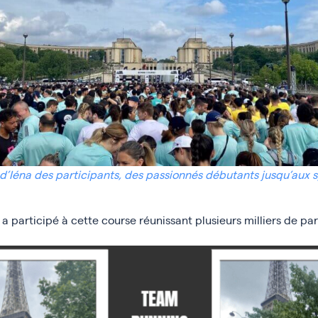
d’Iéna des participants, des passionnés débutants jusqu’aux s
 participé à cette course réunissant plusieurs milliers de par