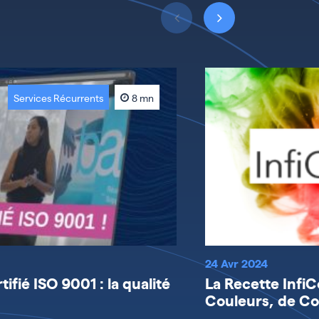
Services Récurrents
8 mn
24 Avr 2024
ifié ISO 9001 : la qualité
La Recette Infi
Couleurs, de Col