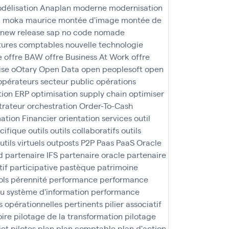
délisation Anaplan
moderne
modernisation
a
moka maurice
montée d'image
montée de
new release sap
no code
nomade
ures comptables
nouvelle technologie
e
offre BAW
offre Business At Work
offre
ise
oOtary
Open Data
open peoplesoft
open
opérateurs secteur public
opérations
tion ERP
optimisation supply chain
optimiser
trateur
orchestration
Order-To-Cash
ation Financier
orientation services
outil
écifique
outils
outils collaboratifs
outils
utils virtuels
outposts
P2P
Paas
PaaS Oracle
d
partenaire IFS
partenaire oracle
partenaire
tif
participative
pastèque
patrimoine
ols
pérennité
performance
performance
u système d'information
performance
 opérationnelles
pertinents
pilier associatif
oire
pilotage de la transformation
pilotage
jet
pilotes
plan
plan comptable
plan d'action