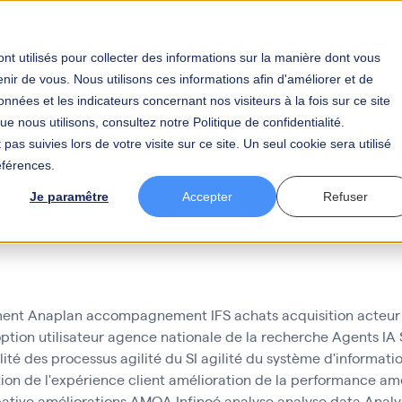
tier
Votre secteur
BAW
Votre carrière
Actualités
nt utilisés pour collecter des informations sur la manière dont vous
ir de vous. Nous utilisons ces informations afin d'améliorer et de
nnées et les indicateurs concernant nos visiteurs à la fois sur ce site
e nous utilisons, consultez notre Politique de confidentialité.
pas suivies lors de votre visite sur ce site. Un seul cookie sera utilisé
éférences.
la performance c
Je paramêtre
Accepter
Refuser
ent Anaplan
accompagnement IFS
achats
acquisition
acteur
ption utilisateur
agence nationale de la recherche
Agents IA
lité des processus
agilité du SI
agilité du système d'informati
ion de l'expérience client
amélioration de la performance
amé
pative
améliorations
AMOA Infinoé
analyse
analyse data
Analy