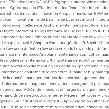
entre EPN
infocentre INFINOE
infographie
infographie anaplan
e des Opérateurs de l'Etat
information financières
informatio
astructures
innovation
innovation Anaplan
Innovation BAW
in
y chain
innovations
inside baw
inside business at work
intégr
intelligence
Intelligence Artificielle
Intelligence artificielle 
s Objets
Internet of Things
interview
IoT
iso
iso 9001
iso9001
I
u bâtiment
Kanban
Kibana
kubernetes
la vie chez baw
la vie
l 1 Anaplan
Level 2 Anaplan
liasse budgétaire
lift & shift
lift a
ode
Low code definition
low code no code
Low code platefor
tenance
maintenance Anaplan
maintenance applicative
main
des modèles
maintenance ERP
maintenance évolutive
mainten
ition opérationnelle
maintien en condition opérationnelle agi
e
maîtrise des coûts
maîtrise des coûts IT
make or buy
manag
de la donnée
management des données
management donn
d'information
management innovation
management participa
maurice
mcc
MCO
mdm
mécénat chirurgie cardiaque
mendi
emand driven
méthodologie
métier
Métiers
métriques
Micros
gration ERP industriel
migration IFS Apps
migration s4hana
m
jour ERP
mise en conformité
mise en production Infinoé
ML
M