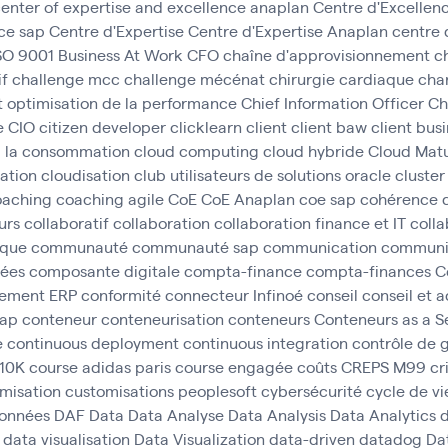
enter of expertise and excellence anaplan
Centre d'Excellen
ce sap
Centre d'Expertise
Centre d'Expertise Anaplan
centre 
ISO 9001 Business At Work
CFO
chaîne d'approvisionnement
c
if
challenge mcc
challenge mécénat chirurgie cardiaque
cha
t optimisation de la performance
Chief Information Officer
Ch
e
CIO
citizen developer
clicklearn
client
client baw
client bus
à la consommation
cloud computing
cloud hybride
Cloud Matu
cation
cloudisation
club utilisateurs de solutions oracle
cluster
oaching
coaching agile
CoE
CoE Anaplan
coe sap
cohérence 
urs
collaboratif
collaboration
collaboration finance et IT
colla
ique
communauté
communauté sap
communication
communic
ées
composante digitale
compta-finance
compta-finances
C
gement ERP
conformité
connecteur Infinoé
conseil
conseil et
sap
conteneur
conteneurisation
conteneurs
Conteneurs as a S
e
continuous deployment
continuous integration
contrôle de 
 10K
course adidas paris
course engagée
coûts
CREPS M99
cr
misation
customisations peoplesoft
cybersécurité
cycle de vi
données
DAF
Data
Data Analyse
Data Analysis
Data Analytics
d
data visualisation
Data Visualization
data-driven
datadog
Da