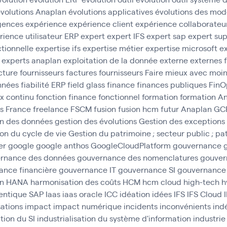
volutions Anaplan
évolutions applicatives
évolutions des mod
gences
expérience
expérience client
expérience collaborateu
rience utilisateur ERP
expert
expert IFS
expert sap
expert sup
ctionnelle
expertise ifs
expertise métier
expertise microsoft
ex
experts anaplan
exploitation de la donnée
externe
externes
cture fournisseurs
factures fournisseurs
Faire mieux avec moi
onnées
fiabilité ERP
field glass
finance
finances publiques
FinO
ux continu
fonction finance
fonctionnel
formation
formation A
s
France
freelance
FSCM
fusion
fusion hcm
futur Anaplan
GC
on des données
gestion des évolutions
Gestion des exceptions
on du cycle de vie
Gestion du patrimoine ; secteur public ; pa
er
google
google anthos
GoogleCloudPlatform
gouvernance
rnance des données
gouvernance des nomenclatures
gouver
ance financière
gouvernance IT
gouvernance SI
gouvernance
n
HANA
harmonisation des coûts
HCM
hcm cloud
high-tech
h
entique SAP
Iaas
iaas oracle
ICC
idéation
idées
IFS
IFS Cloud
ations
impact
impact numérique
incidents
inconvénients
ind
ation du SI
industrialisation du système d'information
industrie