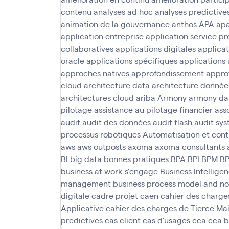
contenu
analyses ad hoc
analyses predictive
animation de la gouvernance
anthos
APA
ap
application entreprise
application service pr
collaboratives
applications digitales
applica
oracle
applications spécifiques
applications 
approches natives
approfondissement
appro
cloud
architecture data
architecture donnée
architectures cloud
ariba
Armony
armony da
pilotage
assistance au pilotage financier
asso
audit
audit des données
audit flash
audit sys
processus robotiques
Automatisation et cont
aws
aws outposts
axoma
axoma consultants
BI
big data
bonnes pratiques
BPA
BPI
BPM
B
business at work s'engage
Business Intellige
management
business process model and no
digitale
cadre projet
caen
cahier des charge
Applicative
cahier des charges de Tierce M
predictives
cas client
cas d'usages
cca
cca 