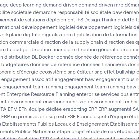
tage
deep learning
demand driven
demand driven mrp
déma
lité sociétale
démarche responsabilité sociétale baw
démarc
iement de solutions
déploiement IFS
Design Thinking
dette 
rnational
développement logiciel
développement logiciels
dé
 workplace
digitale
digitalisation
digitalisation de la formation
tion commerciale
direction de la supply chain
direction des o
ion du budget
direction financière
direction générale
direction
on
distribution
DL
Docker
donnée
donnée de référence
donnée
 budgétaires
données de référence
données financières
donn
onomie d'énergie
écosystème sap
éditeur sap
effet bullwhip
e
engagement associatif
engagement baw
engagement busine
w
engagement team running
engagement team running baw
ent
Enterprise Ressource Planning
enterprise services bus
ent
ent
environnement
environnement sap
environnement techni
FPA
EPM
EPN
équipe dédiée
ereporting
ERP
ERP augmenté S
ERP on premises
erp sap
esb
ESE France
esprit d'équipe
étab
s
Établissements Publics Locaux d’Enseignement
Établissemen
ements Publics Nationaux
étape projet
etude de cas
études d
volution
évolution ERP
évolution outil
évolution outil système 