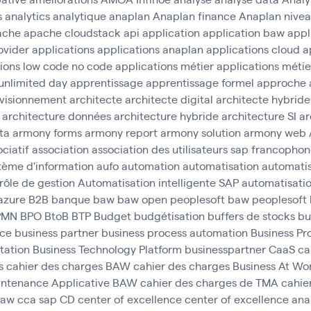
s
analytics
analytique
anaplan
Anaplan finance
Anaplan nivea
ache
apache cloudstack
api
application
application baw
appl
ovider
applications
applications anaplan
applications cloud
a
tions low code no code
applications métier
applications métie
unlimited day
apprentissage
apprentissage formel
approche 
visionnement
architecte
architecte digital
architecte hybride
architecture données
architecture hybride
architecture SI
ar
ta
armony forms
armony report
armony solution
armony web
ciatif
association
association des utilisateurs sap francopho
tème d'information
aufo
automation
automatisation
automatis
rôle de gestion
Automatisation intelligente SAP
automatisatio
azure
B2B
banque
baw
baw open peoplesoft
baw peoplesoft
PMN
BPO
BtoB
BTP
Budget
budgétisation
buffers de stocks
bu
nce
business partner
business process automation
Business Pr
tation
Business Technology Platform
businesspartner
CaaS
ca
s
cahier des charges BAW
cahier des charges Business At Wo
aintenance Applicative BAW
cahier des charges de TMA
cahie
baw
cca sap
CD
center of excellence
center of excellence an