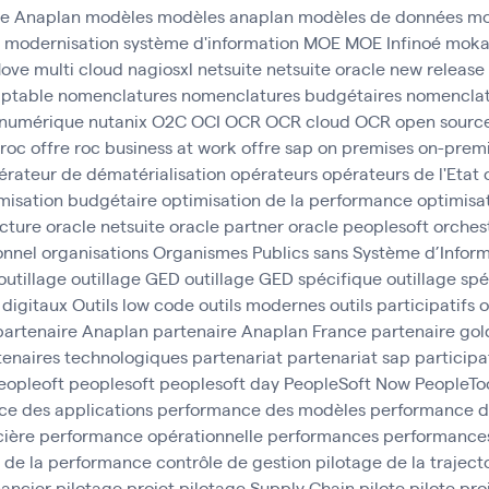
e Anaplan
modèles
modèles anaplan
modèles de données
mo
modernisation système d'information
MOE
MOE Infinoé
mok
ove
multi cloud
nagiosxl
netsuite
netsuite oracle
new release
ptable
nomenclatures
nomenclatures budgétaires
nomenclat
numérique
nutanix
O2C
OCI
OCR
OCR cloud
OCR open sourc
 roc
offre roc business at work
offre sap
on premises
on-prem
érateur de dématérialisation
opérateurs
opérateurs de l'Etat
misation budgétaire
optimisation de la performance
optimisa
ucture
oracle netsuite
oracle partner
oracle peoplesoft
orches
onnel
organisations
Organismes Publics sans Système d’Inform
outillage
outillage GED
outillage GED spécifique
outillage sp
s digitaux
Outils low code
outils modernes
outils participatifs
o
partenaire Anaplan
partenaire Anaplan France
partenaire gol
tenaires technologiques
partenariat
partenariat sap
participa
eopleoft
peoplesoft
peoplesoft day
PeopleSoft Now
PeopleTo
e des applications
performance des modèles
performance d
cière
performance opérationnelle
performances
performances
 de la performance contrôle de gestion
pilotage de la traject
nancier
pilotage projet
pilotage Supply Chain
pilote
pilote pro