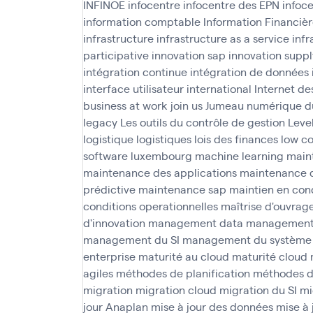
INFINOE
infocentre
infocentre des EPN
infoc
information comptable
Information Financièr
infrastructure
infrastructure as a service
infr
participative
innovation sap
innovation suppl
intégration continue
intégration de données
interface utilisateur
international
Internet de
business at work
join us
Jumeau numérique d
legacy
Les outils du contrôle de gestion
Leve
logistique
logistiques
lois des finances
low c
software
luxembourg
machine learning
main
maintenance des applications
maintenance 
prédictive
maintenance sap
maintien en cond
conditions operationnelles
maîtrise d'ouvrag
d'innovation
management data
management 
management du SI
management du système 
enterprise
maturité au cloud
maturité cloud
agiles
méthodes de planification
méthodes d
migration
migration cloud
migration du SI
mi
jour Anaplan
mise à jour des données
mise à 