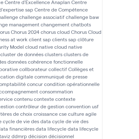
ce
Centre d'Excellence Anaplan
Centre
d'expertise sap
Centre de Compétence
hallenge
challenge associatif
challenge baw
nge management
changement
chatbots
orus
Chorus 2024
chorus cloud
Chorus Cloud
iness at work
client sap
clients sap
clôture
rity Model
cloud native
cloud native
cluster de données
clusters
clusters de
des données
cohérence fonctionnelle
borative
collborateur
collectif
Collèges et
ation digitale
communiqué de presse
omptabilité
concur
condition opérationnelle
 accompagnement
consommation
ervice
contenu
contexte
contexte
gestion
contrôleur de gestion
convention usf
itères de choix
croissance
cse
culture agile
e
cycle de vie des data
cycle de vie des
ata financières
data lifecycle
data lifecycle
taviz
ddmrp
décision
décisionnel