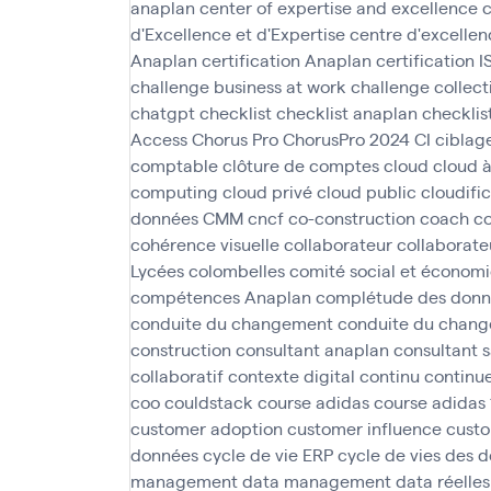
anaplan
center of expertise and excellence
c
d'Excellence et d'Expertise
centre d'excellen
Anaplan
certification Anaplan
certification 
challenge business at work
challenge collect
chatgpt
checklist
checklist anaplan
checklis
Access
Chorus Pro
ChorusPro 2024
CI
ciblag
comptable
clôture de comptes
cloud
cloud 
computing
cloud privé
cloud public
cloudifi
données
CMM
cncf
co-construction
coach
c
cohérence visuelle
collaborateur
collaborate
Lycées
colombelles
comité social et économ
compétences Anaplan
complétude des donn
conduite du changement
conduite du chan
construction
consultant anaplan
consultant 
collaboratif
contexte digital
continu
continu
coo
couldstack
course adidas
course adidas
customer adoption
customer influence
custo
données
cycle de vie ERP
cycle de vies des 
management
data management
data réelles