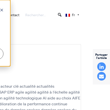
Contact
Fr
ontrôle de
Partager
l'article
acteur clé
actualité
actualités
 SAP ERP
agile
agilité
agilité à l'échelle
agilité
on
agilité technologique
AI
aide au choix
AIFE
lioration de la performance continue
se de données
analyse données
analyse du