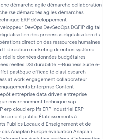
rche
démarche agile
démarche collaboration
he rse
démarchés agiles
démarches
technique ERP
développement
veloppeur
DevOps
DevSecOps
DGFiP
digital
digitalisation des processus
digitalisation du
pérations
direction des ressources humaines
 IT
direction marketing
direction système
 réelle
données
données budgétaires
ées réelles
DSI
durabilité
E-Business Suite
e-
ffet pastèque
efficacité
elasticsearch
ss at work
engagement collaborateur
engagements
Enterprise Content
repôt
entreprise data driven
entreprise
que
environnement technique sap
AP
erp cloud
erp ifs
ERP industriel
ERP
lissement public
Établissements à
ts Publics Locaux d’Enseignement et de
e cas Anaplan
Europe
évaluation Anaplan
d'information
évolution système d'information