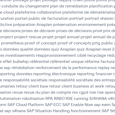
e conduite du changement
plan de remédiation
planification
e cloud
plateforme collaborative
plateforme de dématérialisa
turation
portail public de facturation
portrait
portrait shalom
dictive
préparation Anaplan
préservation environnement
prév
e décisions
prises de décision
prises de décisions
privé
prix d
project
project rescue
projet
projet annuel
projet annuel de 
prometheus
proof of concept
proof of concepts
prtg
public
es données
qualité données
quiz Anaplan
quiz Anaplan level 2
des investissements
réapprovisionnement ciblé
recyclage
rédu
e effet bullwhip
référentiel
référentiel unique
réforme factura
se sap
rémédiation
renforcement de la performance
replay
re
eporting données
reporting électronique
reporting financier
ce
responsabilité sociétale
responsabilité sociétale des entrep
umaines
retour client baw
retour client business at work
retou
isation
revue
revue du plan de compte
rex
rgpd
rise
rise oper
 Automation
robotisation
RPA
RRBO
RSE
running
S/4HANA
s4h
form
SAP Cloud Platform
SAP ECC
SAP Enable Now
sap ewm
S
ud
sap s4hana
SAP Situation Handling fonctionnement
SAP Si