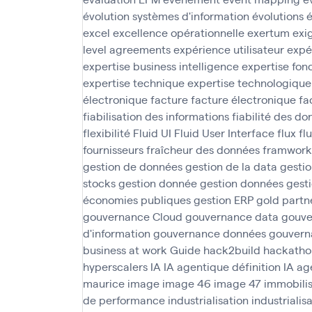
évolution systèmes d'information
évolutions
é
excel
excellence opérationnelle
exertum
exi
level agreements
expérience utilisateur
expé
expertise business intelligence
expertise fon
expertise technique
expertise technologique
électronique
facture
facture électronique
fa
fiabilisation des informations
fiabilité des d
flexibilité
Fluid UI
Fluid User Interface
flux
fl
fournisseurs
fraîcheur des données
framwork
gestion de données
gestion de la data
gesti
stocks
gestion donnée
gestion données
gesti
économies publiques
gestion ERP
gold partn
gouvernance Cloud
gouvernance data
gouve
d'information
gouvernance données
gouvern
business at work
Guide
hack2build
hackatho
hyperscalers
IA
IA agentique définition
IA ag
maurice
image
image 46
image 47
immobilis
de performance
industrialisation
industrialis