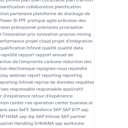
planification collaborative
planification
tion partenaire
plateforme de stockage de
Power Bi
PPF
pratique agile
précision des
ision
prévisionnel
prévisions
priorisation
e l'innovation
prix innovation
process mining
performance
projet cloud
projet d'intégration
qualification Infinoé
qualité
qualité data
rapidité
rapport
rapport annuel de
ction de l'empreinte carbone
réduction des
tion électronique
rejoignez-nous
rejoindre
play webinar
report
reporting
reporting
reporting Infinoé
reprise de données
requêtes
rises
responsable
responsable applicatif
r d'expérience
retour d'expérience
ation center
rise operation center business at
ana
saas
SaFE
Salesforce
SAP
SAP BTP
sap
AP HANA
sap ibp
SAP Infinoé
SAP partner
tuation Handling S/4HANA
sap workzone