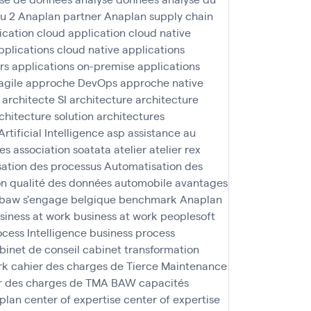
u 2
Anaplan partner
Anaplan supply chain
ication cloud
application cloud native
pplications cloud native
applications
rs
applications on-premise
applications
agile
approche DevOps
approche native
architecte SI
architecture
architecture
chitecture solution
architectures
Artificial Intelligence
asp
assistance au
nes
association soatata
atelier
atelier rex
ation des processus
Automatisation des
n qualité des données
automobile
avantages
baw s'engage
belgique
benchmark Anaplan
siness at work
business at work peoplesoft
ocess Intelligence
business process
binet de conseil
cabinet transformation
rk
cahier des charges de Tierce Maintenance
r des charges de TMA BAW
capacités
aplan
center of expertise
center of expertise