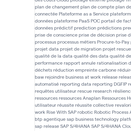
plan de changement
plan de compte
plan d
connectée
Plateforme as a Service
plateform
données
plateforme PaaS
POC
portail de fac
données
prédictif
prediction
prédictions
pre
prise de conscience
prise de décision
prise d
processus
processus métiers
Procure-to-Pay
projet data
projet de migration
projet rescue
qualité de la data
qualité des data
qualité d
performance
rapport annule
rationalisation 
déchets
réduction empreinte carbone
réduir
baw
rejoindre business at work
release
relea
automatisé
reporting data
reporting DGFIP
r
requêtes utilisateur
rescue
research
résilien
ressources
ressources Anaplan
Ressources H
utilisateur
réussite
réussite collective
revalor
work
Rise With SAP
robotic
Robotic Process
btp agentique
sap business technology plat
sap release
SAP S/4HANA
SAP S/4HANA Clo