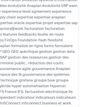
èles
évolutivité Anaplan
évolutivité ERP
ewm
r
experience level agreement
experience
ply chain
expertise
expertise anaplan
pertise oracle
expertise projet
expertise sap
factory@work
facturation
facturation
ns
features
feedbacks
feuille de route
ps
FinOps Foundation
flash
flexibiité
naplan
formation en ligne
forms
formulaire
P
GED
GED spécifique
gestion
gestion data
 SAP
gestion des ressources
gestion des
trimoine public ; réduction des couts;
gouvernance agile
gouvernance Anaplan
nance des SI
gouvernance des systèmes
 technique
grafana
groupe baw
groupe
ybride
hyper automatisation
Hyperion
IFS France
IFS; facturation electronique
île
épendant
indicateur
indicateurs
indicateurs
InfiConnect
inficonnect business at work