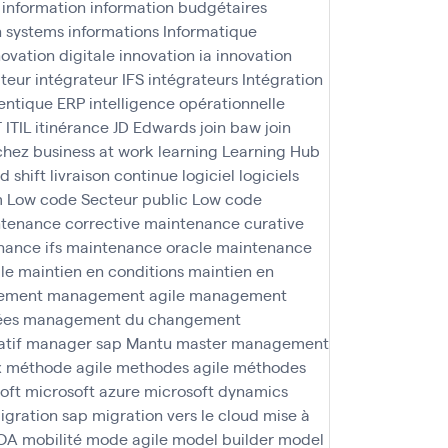
information
information budgétaires
n systems
informations
Informatique
novation digitale
innovation ia
innovation
ateur
intégrateur IFS
intégrateurs
Intégration
agentique ERP
intelligence opérationnelle
T
ITIL
itinérance
JD Edwards
join baw
join
 chez business at work
learning
Learning Hub
nd shift
livraison continue
logiciel
logiciels
m
Low code Secteur public
Low code
tenance corrective
maintenance curative
ance ifs
maintenance oracle
maintenance
le
maintien en conditions
maintien en
ement
management agile
management
ées
management du changement
tif
manager sap
Mantu
master management
x
méthode agile
methodes agile
méthodes
oft
microsoft azure
microsoft dynamics
igration sap
migration vers le cloud
mise à
OA
mobilité
mode agile
model builder
model