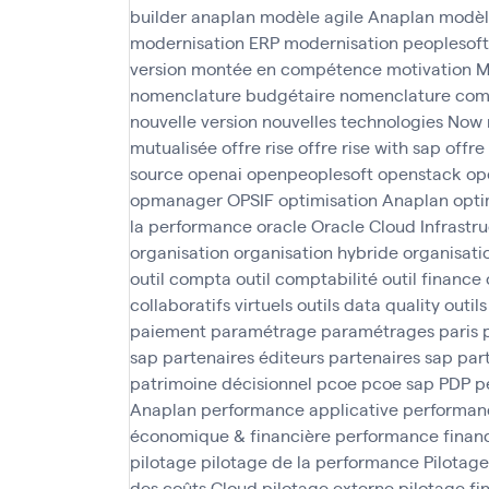
builder anaplan
modèle agile Anaplan
modèl
modernisation ERP
modernisation peoplesoft
version
montée en compétence
motivation
M
nomenclature budgétaire
nomenclature com
nouvelle version
nouvelles technologies
Now
mutualisée
offre rise
offre rise with sap
offre
source
openai
openpeoplesoft
openstack
op
opmanager
OPSIF
optimisation Anaplan
opti
la performance
oracle
Oracle Cloud Infrastr
organisation
organisation hybride
organisati
outil compta
outil comptabilité
outil finance
collaboratifs virtuels
outils data quality
outil
paiement
paramétrage
paramétrages
paris
sap
partenaires éditeurs
partenaires sap
par
patrimoine décisionnel
pcoe
pcoe sap
PDP
p
Anaplan
performance applicative
performanc
économique & financière
performance finan
pilotage
pilotage de la performance
Pilotage
des coûts Cloud
pilotage externe
pilotage fi