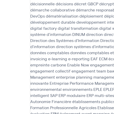
décisionnelle
décisions
décret GBCP
décryp
démarche collaborative
démarche responsabi
DevOps
dématérialisation
déploiement
déplo
développement durable
developpement inte
digital factory
digital transformation
digital
système d'information
DINUM
direction
direc
Direction des Systèmes d'Information
Direct
d'information
direction systèmes d'informati
données comptables
données comptables et
invoicing
e-learning
e-reporting
EAF
ECM
éc
empreinte carbone
Enable Now
engagement
engagement collectif
engagement team ba
Management
enterprise planning managem
innovante
Entreprise Performance Managem
environnemental
environnements
EPLE
EPLE
intelligent SAP
ERP modulaire
ERP multi-sites
Autonomie Financière
établissements public
Formation Professionnelle Agricoles
Etabliss
évaluation EPM
événement
event mapping
é