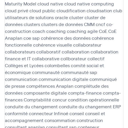
Maturity Model
cloud native
cloud native computing
cloud privé
cloud public
cloudification
cloudisation
club
utilisateurs de solutions oracle
cluster
cluster de
données
clusters
clusters de données
CMM
cncf
co-
construction
coach
coaching
coaching agile
CoE
CoE
Anaplan
coe sap
cohérence des données
cohérence
fonctionnelle
cohérence visuelle
collaborateur
collaborateurs
collaboratif
collaboration
collaboration
finance et IT
collaborative
collborateur
collectif
Collèges et Lycées
colombelles
comité social et
économique
communauté
communauté sap
communication
communication digitale
communiqué
de presse
compétences Anaplan
complétude des
données
composante digitale
compta-finance
compta-
finances
Comptabilité
concur
condition opérationnelle
conduite du changement
conduite du changement ERP
conformité
connecteur Infinoé
conseil
conseil et
accompagnement
consommation
construction
consultant anaplan
consultant sap
conteneur