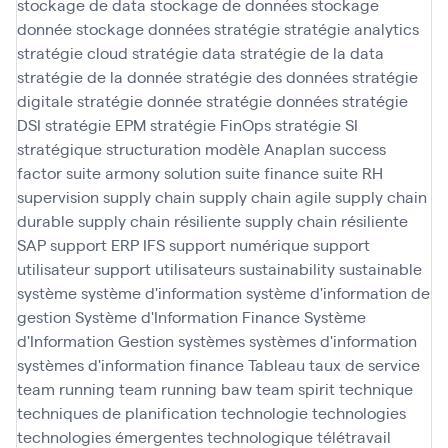
stockage de data
stockage de données
stockage
donnée
stockage données
stratégie
stratégie analytics
stratégie cloud
stratégie data
stratégie de la data
stratégie de la donnée
stratégie des données
stratégie
digitale
stratégie donnée
stratégie données
stratégie
DSI
stratégie EPM
stratégie FinOps
stratégie SI
stratégique
structuration modèle Anaplan
success
factor
suite armony solution
suite finance
suite RH
supervision
supply chain
supply chain agile
supply chain
durable
supply chain résiliente
supply chain résiliente
SAP
support ERP IFS
support numérique
support
utilisateur
support utilisateurs
sustainability
sustainable
système
système d'information
système d'information de
gestion
Système d'Information Finance
Système
d'Information Gestion
systèmes
systèmes d'information
systèmes d'information finance
Tableau
taux de service
team running
team running baw
team spirit
technique
techniques de planification
technologie
technologies
technologies émergentes
technologique
télétravail