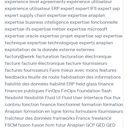
experience level agreements
expérience utilisateur
expérience utilisateur ERP
expert
expert IFS
expert sap
expert supply chain
expertise
expertise anaplan
expertise business intelligence
expertise fonctionnelle
expertise ifs
expertise métier
expertise microsoft
expertise oracle
expertise projet
expertise sap
expertise
technique
expertise technologique
experts anaplan
exploitation de la donnée
externe
externes
factory@work
facturation
facturation électronique
facture
facture électronique
facture fournisseurs
factures fournisseurs
Faire mieux avec moins
features
feedbacks
feuille de route
fiabilisation des informations
fiabilité des données
fiabilité ERP
field glass
finance
finances publiques
FinOps
FinOps Foundation
flash
flexibiité
flexibilité
Fluid UI
Fluid User Interface
flux
flux
continu
fonction finance
fonctionnel
formation
formation
Anaplan
formation en ligne
forms
formulaire
fournisseurs
fraîcheur des données
framworks
France
freelance
FSCM
fusion
fusion hcm
futur Anaplan
GCP
GED
GED