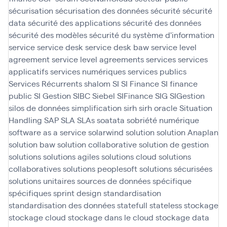
sécurisation
sécurisation des données
sécurité
sécurité
data
sécurité des applications
sécurité des données
sécurité des modèles
sécurité du système d'information
service
service desk
service desk baw
service level
agreement
service level agreements
services
services
applicatifs
services numériques
services publics
Services Récurrents
shalom
SI
SI Finance
SI finance
public
SI Gestion
SIBC
Siebel
SIFinance
SIG
SIGestion
silos de données
simplification
sirh
sirh oracle
Situation
Handling SAP
SLA
SLAs
soatata
sobriété numérique
software as a service
solarwind
solution
solution Anaplan
solution baw
solution collaborative
solution de gestion
solutions
solutions agiles
solutions cloud
solutions
collaboratives
solutions peoplesoft
solutions sécurisées
solutions unitaires
sources de données
spécifique
spécifiques
sprint design
standardisation
standardisation des données
statefull
stateless
stockage
stockage cloud
stockage dans le cloud
stockage data