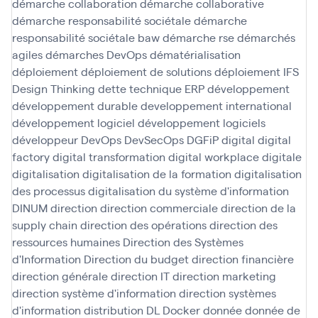
démarche collaboration
démarche collaborative
démarche responsabilité sociétale
démarche
responsabilité sociétale baw
démarche rse
démarchés
agiles
démarches DevOps
dématérialisation
déploiement
déploiement de solutions
déploiement IFS
Design Thinking
dette technique ERP
développement
développement durable
developpement international
développement logiciel
développement logiciels
développeur
DevOps
DevSecOps
DGFiP
digital
digital
factory
digital transformation
digital workplace
digitale
digitalisation
digitalisation de la formation
digitalisation
des processus
digitalisation du système d'information
DINUM
direction
direction commerciale
direction de la
supply chain
direction des opérations
direction des
ressources humaines
Direction des Systèmes
d'Information
Direction du budget
direction financière
direction générale
direction IT
direction marketing
direction système d'information
direction systèmes
d'information
distribution
DL
Docker
donnée
donnée de