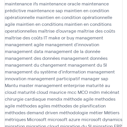
maintenance ifs
maintenance oracle
maintenance
prédictive
maintenance sap
maintien en condition
opérationnelle
maintien en condition opérationnelle
agile
maintien en conditions
maintien en conditions
operationnelles
maîtrise d'ouvrage
maîtrise des coûts
maîtrise des coûts IT
make or buy
management
management agile
management d'innovation
management data
management de la donnée
management des données
management données
management du changement
management du SI
management du système d'information
management
innovation
management participatif
manager sap
Mantu
master management enterprise
maturité au
cloud
maturité cloud
maurice
mcc
MCO
mdm
mécénat
chirurgie cardiaque
mendix
méthode agile
methodes
agile
méthodes agiles
méthodes de planification
méthodes demand driven
méthodologie
métier
Métiers
métriques
Microsoft
microsoft azure
microsoft dynamics
migration
migration cloud
migration du SI
migration ERP