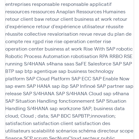
entreprises
responsable
responsable applicatif
ressources
ressources Anaplan
Ressources Humaines
retour client baw
retour client business at work
retour
d'expérience
retour d'expérience utilisateur
réussite
réussite collective
revalorisation
revue
revue du plan de
compte
rex
rgpd
rise
rise operation center
rise
operation center business at work
Rise With SAP
robotic
Robotic Process Automation
robotisation
RPA
RRBO
RSE
running
S/4HANA
s4hana
saas
SaFE
Salesforce
SAP
SAP
BTP
sap btp agentique
sap business technology
platform
SAP Cloud Platform
SAP ECC
SAP Enable Now
sap ewm
SAP HANA
sap ibp
SAP Infinoé
SAP partner
sap
release
SAP S/4HANA
SAP S/4HANA Cloud
sap s4hana
SAP Situation Handling fonctionnement
SAP Situation
Handling S/4HANA
sap workzone
SAP; business data
cloud; Cloud ; data; SAP BDC
SAPBTP;innovation;
satisfaction
satisfaction client
satisfaction des
utilisateurs
scalabilité
scénarios
schéma directeur
scope
finance
SCP
scrum
SecNumCloud
secteur public