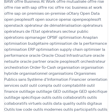
BAW
offre Business At Work
offre mutualisée
offre rise
offre rise with sap
offre roc
offre roc business at work
offre sap
on premises
on-premise
oOtary
Open Data
open peoplesoft
open source
openai
openpeoplesoft
openstack
opérateur de dématérialisation
opérateurs
opérateurs de l'Etat
opérateurs secteur public
opérations
opmanager
OPSIF
optimisation Anaplan
optimisation budgétaire
optimisation de la performance
optimisation ERP
optimisation supply chain
optimiser la
performance
oracle
Oracle Cloud Infrastructure
oracle
netsuite
oracle partner
oracle peoplesoft
orchestrateur
orchestration
Order-To-Cash
organisation
organisation
hybride
organisationnel
organisations
Organismes
Publics sans Système d’Information Financier
orientation
services
outil
outil compta
outil comptabilité
outil
finance
outillage
outillage GED
outillage GED spécifique
outillage spécifique
outils
outils collaboratifs
outils
collaboratifs virtuels
outils data quality
outils digitaux
Outils low code
outils modernes
outils participatifs
outils