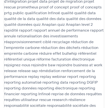
d'intégration
projet data
projet de migration
projet
rescue
prometheus
proof of concept
proof of concepts
prtg
public
qualification Infinoé
qualité
qualité data
qualité de la data
qualité des data
qualité des données
qualité données
quiz Anaplan
quiz Anaplan level 2
rapidité
rapport
rapport annuel de performance
rapport
annule
rationalisation des investissements
réapprovisionnement ciblé
recyclage
réduction de
l'empreinte carbone
réduction des déchets
réduction
empreinte carbone
réduire effet bullwhip
référentiel
référentiel unique
réforme facturation électronique
rejoignez-nous
rejoindre baw
rejoindre business at work
release
release sap
rémédiation
renforcement de la
performance
replay
replay webinar
report
reporting
reporting automatisé
reporting data
reporting DGFIP
reporting données
reporting électronique
reporting
financier
reporting Infinoé
reprise de données
requêtes
requêtes utilisateur
rescue
research
résilience
responsabilité sociétale
responsabilité sociétale des