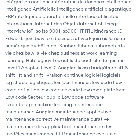
intégration continue
intégration de données
intelligence
Intelligence Artificielle
Intelligence artificielle agentique
ERP
intelligence opérationnelle
interface utilisateur
international
Internet des Objets
Internet of Things
interview
IoT
iso
iso 9001
iso9001
IT
ITIL
itinérance
JD
Edwards
join baw
join business at work
join us
Jumeau
numérique du bâtiment
Kanban
Kibana
kubernetes
la
vie chez baw
la vie chez business at work
learning
Learning Hub
legacy
Les outils du contrôle de gestion
Level 1 Anaplan
Level 2 Anaplan
liasse budgétaire
lift &
shift
lift and shift
livraison continue
logiciel
logiciels
logistique
logistiques
lois des finances
low code
Low
code definition
low code no code
Low code plateform
Low code Secteur public
Low code software
luxembourg
machine learning
maintenance
maintenance Anaplan
maintenance applicative
maintenance corrective
maintenance curative
maintenance des applications
maintenance des
modèles
maintenance ERP
maintenance évolutive