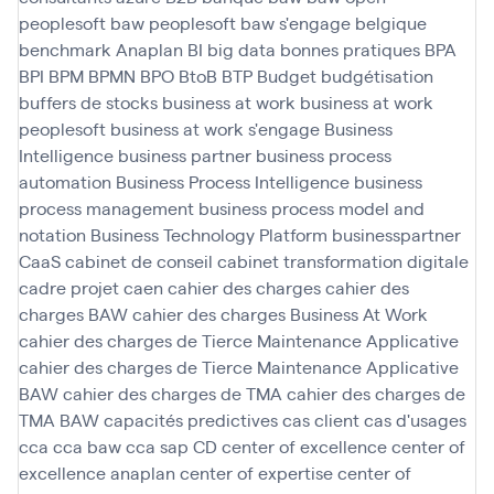
peoplesoft
baw peoplesoft
baw s'engage
belgique
benchmark Anaplan
BI
big data
bonnes pratiques
BPA
BPI
BPM
BPMN
BPO
BtoB
BTP
Budget
budgétisation
buffers de stocks
business at work
business at work
peoplesoft
business at work s'engage
Business
Intelligence
business partner
business process
automation
Business Process Intelligence
business
process management
business process model and
notation
Business Technology Platform
businesspartner
CaaS
cabinet de conseil
cabinet transformation digitale
cadre projet
caen
cahier des charges
cahier des
charges BAW
cahier des charges Business At Work
cahier des charges de Tierce Maintenance Applicative
cahier des charges de Tierce Maintenance Applicative
BAW
cahier des charges de TMA
cahier des charges de
TMA BAW
capacités predictives
cas client
cas d'usages
cca
cca baw
cca sap
CD
center of excellence
center of
excellence anaplan
center of expertise
center of