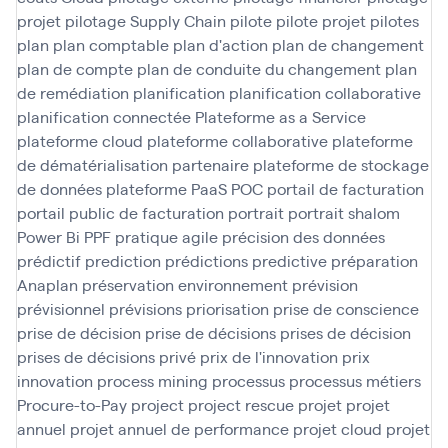
projet
pilotage Supply Chain
pilote
pilote projet
pilotes
plan
plan comptable
plan d'action
plan de changement
plan de compte
plan de conduite du changement
plan
de remédiation
planification
planification collaborative
planification connectée
Plateforme as a Service
plateforme cloud
plateforme collaborative
plateforme
de dématérialisation partenaire
plateforme de stockage
de données
plateforme PaaS
POC
portail de facturation
portail public de facturation
portrait
portrait shalom
Power Bi
PPF
pratique agile
précision des données
prédictif
prediction
prédictions
predictive
préparation
Anaplan
préservation environnement
prévision
prévisionnel
prévisions
priorisation
prise de conscience
prise de décision
prise de décisions
prises de décision
prises de décisions
privé
prix de l'innovation
prix
innovation
process mining
processus
processus métiers
Procure-to-Pay
project
project rescue
projet
projet
annuel
projet annuel de performance
projet cloud
projet