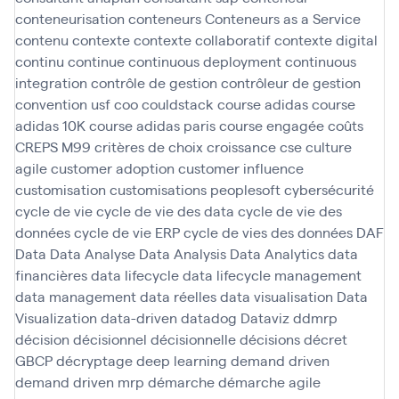
conteneurisation
conteneurs
Conteneurs as a Service
contenu
contexte
contexte collaboratif
contexte digital
continu
continue
continuous deployment
continuous
integration
contrôle de gestion
contrôleur de gestion
convention usf
coo
couldstack
course adidas
course
adidas 10K
course adidas paris
course engagée
coûts
CREPS M99
critères de choix
croissance
cse
culture
agile
customer adoption
customer influence
customisation
customisations peoplesoft
cybersécurité
cycle de vie
cycle de vie des data
cycle de vie des
données
cycle de vie ERP
cycle de vies des données
DAF
Data
Data Analyse
Data Analysis
Data Analytics
data
financières
data lifecycle
data lifecycle management
data management
data réelles
data visualisation
Data
Visualization
data-driven
datadog
Dataviz
ddmrp
décision
décisionnel
décisionnelle
décisions
décret
GBCP
décryptage
deep learning
demand driven
demand driven mrp
démarche
démarche agile