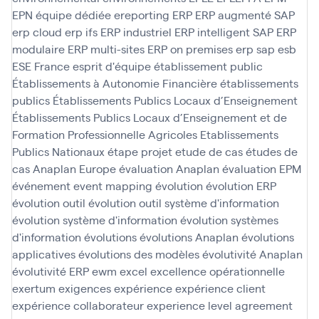
EPN
équipe dédiée
ereporting
ERP
ERP augmenté SAP
erp cloud
erp ifs
ERP industriel
ERP intelligent SAP
ERP
modulaire
ERP multi-sites
ERP on premises
erp sap
esb
ESE France
esprit d'équipe
établissement public
Établissements à Autonomie Financière
établissements
publics
Établissements Publics Locaux d’Enseignement
Établissements Publics Locaux d’Enseignement et de
Formation Professionnelle Agricoles
Etablissements
Publics Nationaux
étape projet
etude de cas
études de
cas Anaplan
Europe
évaluation Anaplan
évaluation EPM
événement
event mapping
évolution
évolution ERP
évolution outil
évolution outil système d'information
évolution système d'information
évolution systèmes
d'information
évolutions
évolutions Anaplan
évolutions
applicatives
évolutions des modèles
évolutivité Anaplan
évolutivité ERP
ewm
excel
excellence opérationnelle
exertum
exigences
expérience
expérience client
expérience collaborateur
experience level agreement