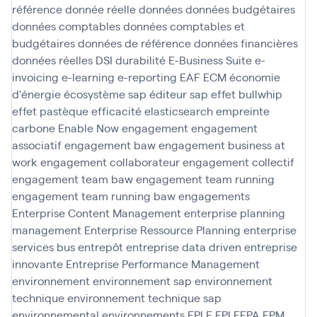
référence
donnée réelle
données
données budgétaires
données comptables
données comptables et
budgétaires
données de référence
données financières
données réelles
DSI
durabilité
E-Business Suite
e-
invoicing
e-learning
e-reporting
EAF
ECM
économie
d'énergie
écosystème sap
éditeur sap
effet bullwhip
effet pastèque
efficacité
elasticsearch
empreinte
carbone
Enable Now
engagement
engagement
associatif
engagement baw
engagement business at
work
engagement collaborateur
engagement collectif
engagement team baw
engagement team running
engagement team running baw
engagements
Enterprise Content Management
enterprise planning
management
Enterprise Ressource Planning
enterprise
services bus
entrepôt
entreprise data driven
entreprise
innovante
Entreprise Performance Management
environnement
environnement sap
environnement
technique
environnement technique sap
environnemental
environnements
EPLE
EPLEFPA
EPM