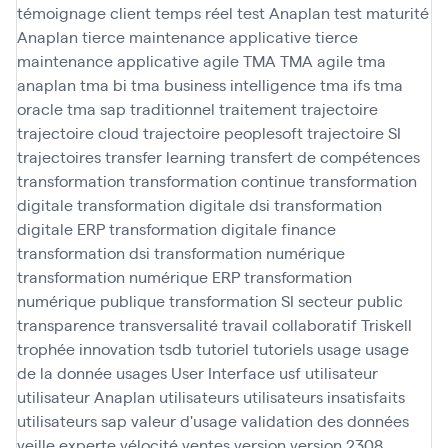
témoignage client
temps réel
test Anaplan
test maturité
Anaplan
tierce maintenance applicative
tierce
maintenance applicative agile
TMA
TMA agile
tma
anaplan
tma bi
tma business intelligence
tma ifs
tma
oracle
tma sap
traditionnel
traitement
trajectoire
trajectoire cloud
trajectoire peoplesoft
trajectoire SI
trajectoires
transfer learning
transfert de compétences
transformation
transformation continue
transformation
digitale
transformation digitale dsi
transformation
digitale ERP
transformation digitale finance
transformation dsi
transformation numérique
transformation numérique ERP
transformation
numérique publique
transformation SI secteur public
transparence
transversalité
travail collaboratif
Triskell
trophée innovation
tsdb
tutoriel
tutoriels
usage
usage
de la donnée
usages
User Interface
usf
utilisateur
utilisateur Anaplan
utilisateurs
utilisateurs insatisfaits
utilisateurs sap
valeur d'usage
validation des données
veille experte
vélocité
ventes
version
version 2308