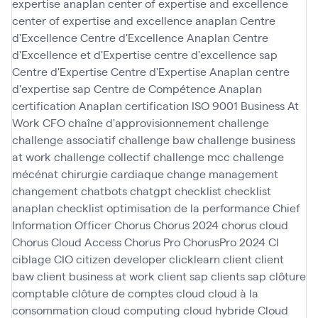
expertise anaplan
center of expertise and excellence
center of expertise and excellence anaplan
Centre
d'Excellence
Centre d'Excellence Anaplan
Centre
d'Excellence et d'Expertise
centre d'excellence sap
Centre d'Expertise
Centre d'Expertise Anaplan
centre
d'expertise sap
Centre de Compétence Anaplan
certification Anaplan
certification ISO 9001 Business At
Work
CFO
chaîne d'approvisionnement
challenge
challenge associatif
challenge baw
challenge business
at work
challenge collectif
challenge mcc
challenge
mécénat chirurgie cardiaque
change management
changement
chatbots
chatgpt
checklist
checklist
anaplan
checklist optimisation de la performance
Chief
Information Officer
Chorus
Chorus 2024
chorus cloud
Chorus Cloud Access
Chorus Pro
ChorusPro 2024
CI
ciblage
CIO
citizen developer
clicklearn
client
client
baw
client business at work
client sap
clients sap
clôture
comptable
clôture de comptes
cloud
cloud à la
consommation
cloud computing
cloud hybride
Cloud