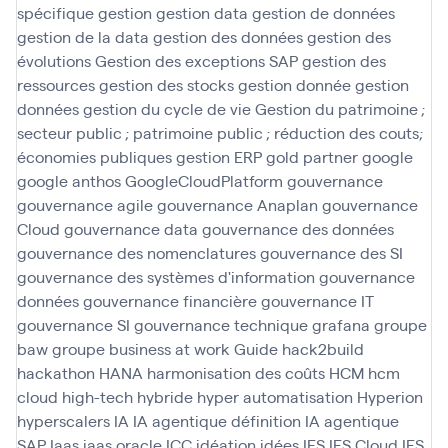
spécifique
gestion
gestion data
gestion de données
gestion de la data
gestion des données
gestion des
évolutions
Gestion des exceptions SAP
gestion des
ressources
gestion des stocks
gestion donnée
gestion
données
gestion du cycle de vie
Gestion du patrimoine ;
secteur public ; patrimoine public ; réduction des couts;
économies publiques
gestion ERP
gold partner
google
google anthos
GoogleCloudPlatform
gouvernance
gouvernance agile
gouvernance Anaplan
gouvernance
Cloud
gouvernance data
gouvernance des données
gouvernance des nomenclatures
gouvernance des SI
gouvernance des systèmes d'information
gouvernance
données
gouvernance financière
gouvernance IT
gouvernance SI
gouvernance technique
grafana
groupe
baw
groupe business at work
Guide
hack2build
hackathon
HANA
harmonisation des coûts
HCM
hcm
cloud
high-tech
hybride
hyper automatisation
Hyperion
hyperscalers
IA
IA agentique définition
IA agentique
SAP
Iaas
iaas oracle
ICC
idéation
idées
IFS
IFS Cloud
IFS