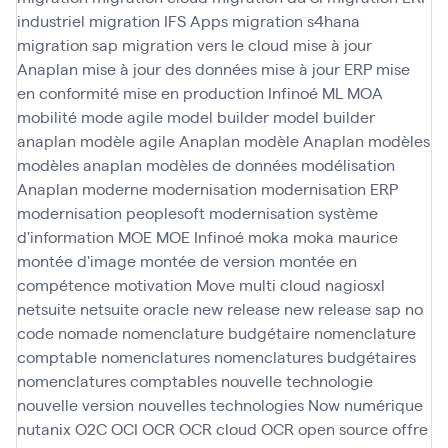
industriel
migration IFS Apps
migration s4hana
migration sap
migration vers le cloud
mise à jour
Anaplan
mise à jour des données
mise à jour ERP
mise
en conformité
mise en production Infinoé
ML
MOA
mobilité
mode agile
model builder
model builder
anaplan
modèle agile Anaplan
modèle Anaplan
modèles
modèles anaplan
modèles de données
modélisation
Anaplan
moderne
modernisation
modernisation ERP
modernisation peoplesoft
modernisation système
d'information
MOE
MOE Infinoé
moka
moka maurice
montée d'image
montée de version
montée en
compétence
motivation
Move
multi cloud
nagiosxl
netsuite
netsuite oracle
new release
new release sap
no
code
nomade
nomenclature budgétaire
nomenclature
comptable
nomenclatures
nomenclatures budgétaires
nomenclatures comptables
nouvelle technologie
nouvelle version
nouvelles technologies
Now
numérique
nutanix
O2C
OCI
OCR
OCR cloud
OCR open source
offre