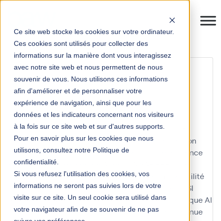
Ce site web stocke les cookies sur votre ordinateur.
Ces cookies sont utilisés pour collecter des
informations sur la manière dont vous interagissez
projet annuel de
avec notre site web et nous permettent de nous
souvenir de vous. Nous utilisons ces informations
performance
afin d'améliorer et de personnaliser votre
expérience de navigation, ainsi que pour les
données et les indicateurs concernant nos visiteurs
10KM Paris
accompagnement
accompagnement
à la fois sur ce site web et sur d'autres supports.
Anaplan
accompagnement IFS
achats
acquisition
Pour en savoir plus sur les cookies que nous
acteur
acteur clé
actualité
actualités
administration
utilisons, consultez notre Politique de
administration des ventes
adoption utilisateur
agence
confidentialité.
nationale de la recherche
Agents IA SAP ERP
agile
Si vous refusez l'utilisation des cookies, vos
agilité
agilité à l'échelle
agilité de l'organisation
agilité
informations ne seront pas suivies lors de votre
des organisations
agilité des processus
agilité du SI
visite sur ce site. Un seul cookie sera utilisé dans
agilité du système d'information
agilité technologique
AI
votre navigateur afin de se souvenir de ne pas
aide au choix
AIFE
amélioration
amélioration continue