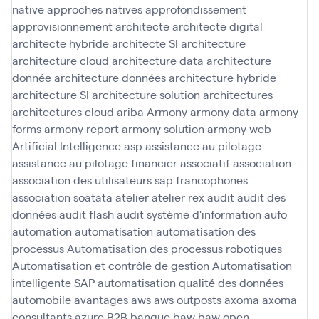
native
approches natives
approfondissement
approvisionnement
architecte
architecte digital
architecte hybride
architecte SI
architecture
architecture cloud
architecture data
architecture
donnée
architecture données
architecture hybride
architecture SI
architecture solution
architectures
architectures cloud
ariba
Armony
armony data
armony
forms
armony report
armony solution
armony web
Artificial Intelligence
asp
assistance au pilotage
assistance au pilotage financier
associatif
association
association des utilisateurs sap francophones
association soatata
atelier
atelier rex
audit
audit des
données
audit flash
audit système d'information
aufo
automation
automatisation
automatisation des
processus
Automatisation des processus robotiques
Automatisation et contrôle de gestion
Automatisation
intelligente SAP
automatisation qualité des données
automobile
avantages
aws
aws outposts
axoma
axoma
consultants
azure
B2B
banque
baw
baw open