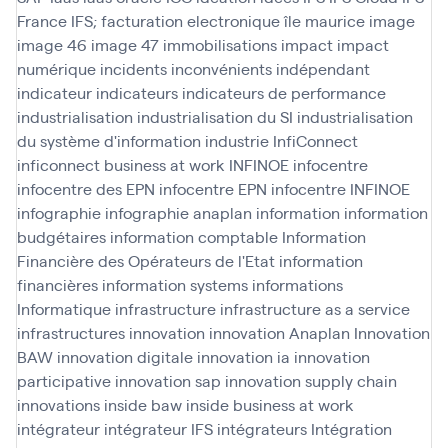
France
IFS; facturation electronique
île maurice
image
image 46
image 47
immobilisations
impact
impact
numérique
incidents
inconvénients
indépendant
indicateur
indicateurs
indicateurs de performance
industrialisation
industrialisation du SI
industrialisation
du système d'information
industrie
InfiConnect
inficonnect business at work
INFINOE
infocentre
infocentre des EPN
infocentre EPN
infocentre INFINOE
infographie
infographie anaplan
information
information
budgétaires
information comptable
Information
Financière des Opérateurs de l'Etat
information
financières
information systems
informations
Informatique
infrastructure
infrastructure as a service
infrastructures
innovation
innovation Anaplan
Innovation
BAW
innovation digitale
innovation ia
innovation
participative
innovation sap
innovation supply chain
innovations
inside baw
inside business at work
intégrateur
intégrateur IFS
intégrateurs
Intégration