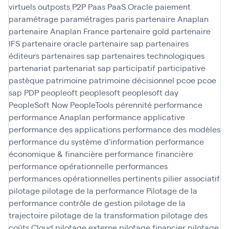
virtuels
outposts
P2P
Paas
PaaS Oracle
paiement
paramétrage
paramétrages
paris
partenaire Anaplan
partenaire Anaplan France
partenaire gold
partenaire
IFS
partenaire oracle
partenaire sap
partenaires
éditeurs
partenaires sap
partenaires technologiques
partenariat
partenariat sap
participatif
participative
pastèque
patrimoine
patrimoine décisionnel
pcoe
pcoe
sap
PDP
peopleoft
peoplesoft
peoplesoft day
PeopleSoft Now
PeopleTools
pérennité
performance
performance Anaplan
performance applicative
performance des applications
performance des modèles
performance du système d'information
performance
économique & financière
performance financière
performance opérationnelle
performances
performances opérationnelles
pertinents
pilier associatif
pilotage
pilotage de la performance
Pilotage de la
performance contrôle de gestion
pilotage de la
trajectoire
pilotage de la transformation
pilotage des
coûts Cloud
pilotage externe
pilotage financier
pilotage