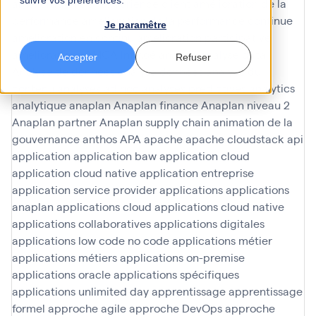
suivre vos préférences.
amélioration de l'expérience client
amélioration de la
performance
amélioration de la performance continue
Je paramêtre
amélioration en continu
amélioration participative
améliorations
AMOA Infinoé
analyse
analyse data
Accepter
Refuser
Analyse de données
analyse données
analyse du
contenu
analyses ad hoc
analyses predictives
analytics
analytique
anaplan
Anaplan finance
Anaplan niveau 2
Anaplan partner
Anaplan supply chain
animation de la
gouvernance
anthos
APA
apache
apache cloudstack
api
application
application baw
application cloud
application cloud native
application entreprise
application service provider
applications
applications
anaplan
applications cloud
applications cloud native
applications collaboratives
applications digitales
applications low code no code
applications métier
applications métiers
applications on-premise
applications oracle
applications spécifiques
applications unlimited day
apprentissage
apprentissage
formel
approche agile
approche DevOps
approche