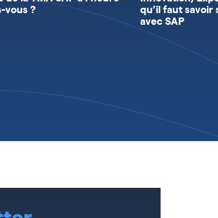
s-vous ?
qu’il faut savoi
avec SAP
tter