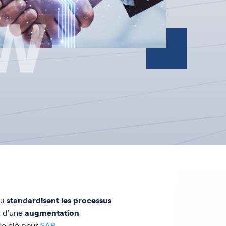
standardisent les processus
ui
augmentation
t d’une
ue clé pour
SAP
.