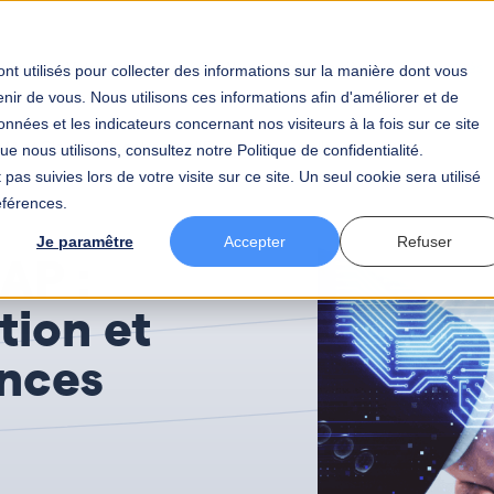
tier
Votre secteur
BAW
Votre carrière
Actualités
nt utilisés pour collecter des informations sur la manière dont vous
ir de vous. Nous utilisons ces informations afin d'améliorer et de
nnées et les indicateurs concernant nos visiteurs à la fois sur ce site
MA et Cloud SAP : entre simplification et nouvelles exigences
e nous utilisons, consultez notre Politique de confidentialité.
pas suivies lors de votre visite sur ce site. Un seul cookie sera utilisé
éférences.
Je paramêtre
Accepter
Refuser
AP :
tion et
ences