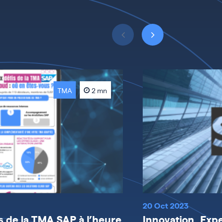
TMA
2 mn
20 Oct 2023
is de la TMA SAP à l’heure
Innovation, Expe