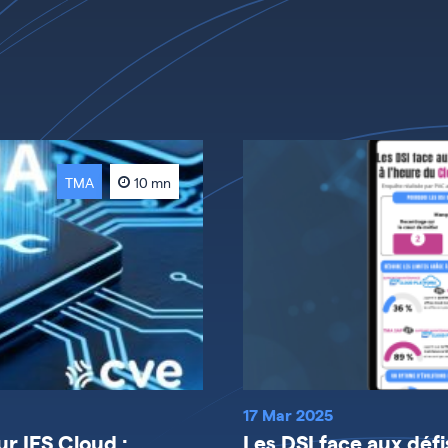
TMA
10 mn
17 Mar 2025
ur IFS Cloud :
Les DSI face aux déf