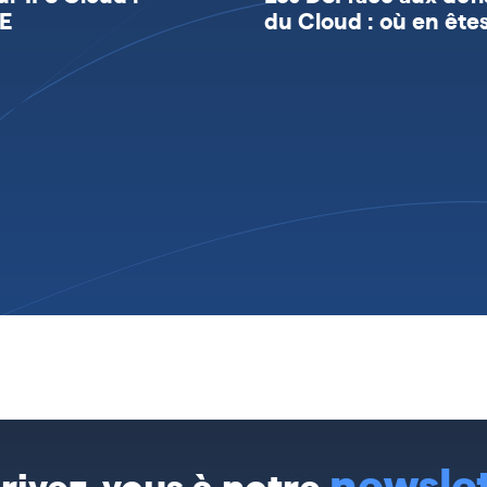
VE
du Cloud : où en ête
newsle
crivez-vous à notre