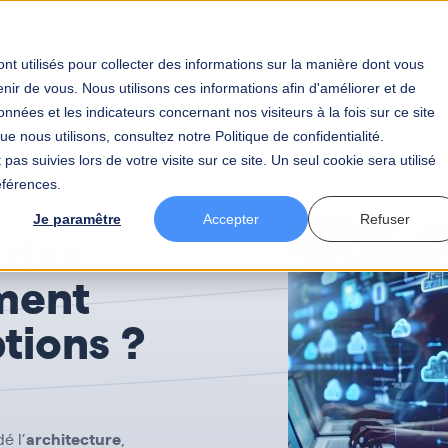
tier
Votre secteur
BAW
Votre carrière
Actualités
nt utilisés pour collecter des informations sur la manière dont vous
ir de vous. Nous utilisons ces informations afin d'améliorer et de
nnées et les indicateurs concernant nos visiteurs à la fois sur ce site
ransformation des données : comment éviter les déceptions ?
e nous utilisons, consultez notre Politique de confidentialité.
pas suivies lors de votre visite sur ce site. Un seul cookie sera utilisé
éférences.
Je paramêtre
Accepter
Refuser
 des
ment
ptions ?
architecture
é l’
,