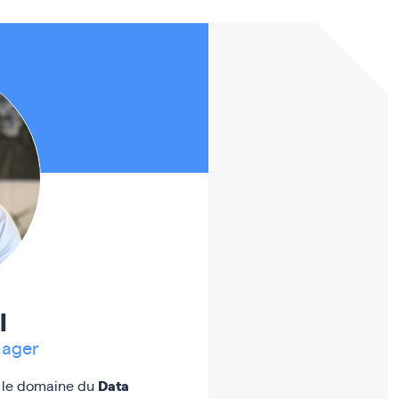
l
nager
Data
 le domaine du