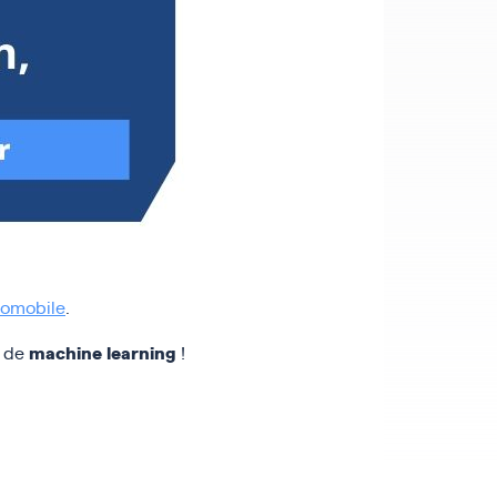
tomobile
.
machine learning
s de
!