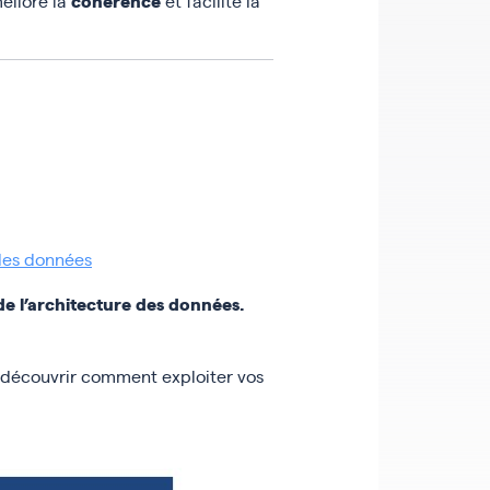
cohérence
éliore la
et facilite la
 des données
de l’architecture des données.
découvrir comment exploiter vos