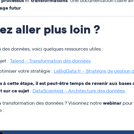
processus
transformations
s
et
. Une documentation claire am
age futur
.
z aller plus loin ?
 des données, voici quelques ressources utiles :
jet :
Talend – Transformation des données
timiser votre stratégie :
LeBigData.fr – Stratégie de gestion
à cette étape, il est peut-être temps de revenir aux bases 
 sur ce sujet
:
DataScientest – Architecture des données
.
webinar
la transformation des données ? Visionnez notre
pour 
 :