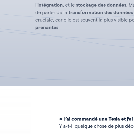
intégration
stockage des données
l'
, et le
. M
transformation des données
de parler de la
cruciale, car elle est souvent la plus visible 
prenantes
.
« J’ai commandé une Tesla et j’ai
Y a-t-il quelque chose de plus déc