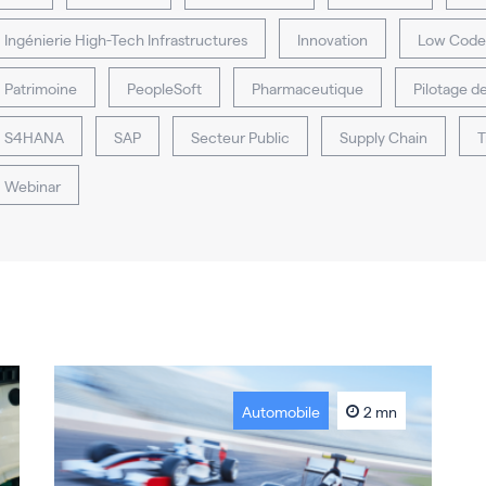
Ingénierie High-Tech Infrastructures
Innovation
Low Code
Patrimoine
PeopleSoft
Pharmaceutique
Pilotage d
S4HANA
SAP
Secteur Public
Supply Chain
T
Webinar
Automobile
2 mn