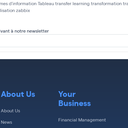
mes d'information
Tableau
transfer learning
transformation
tr
lisation
zabbix
ivant à notre newsletter
About Us
Your
Business
About Us
Financial Management
News