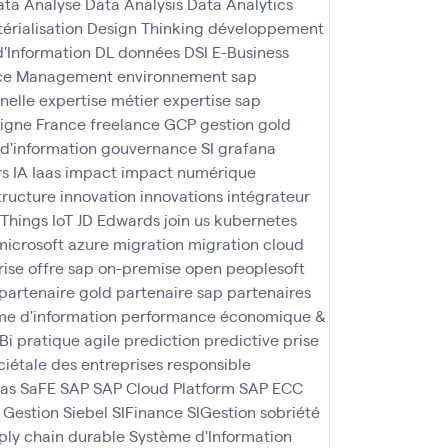
ata Analyse
Data Analysis
Data Analytics
érialisation
Design Thinking
développement
d'Information
DL
données
DSI
E-Business
nce Management
environnement sap
nelle
expertise métier
expertise sap
ligne
France
freelance
GCP
gestion
gold
d'information
gouvernance SI
grafana
rs
IA
Iaas
impact
impact numérique
tructure
innovation
innovations
intégrateur
 Things
IoT
JD Edwards
join us
kubernetes
microsoft azure
migration
migration cloud
rise
offre sap
on-premise
open peoplesoft
partenaire gold
partenaire sap
partenaires
e d'information
performance économique &
Bi
pratique agile
prediction
predictive
prise
ciétale des entreprises
responsible
as
SaFE
SAP
SAP Cloud Platform
SAP ECC
I Gestion
Siebel
SIFinance
SIGestion
sobriété
ply chain durable
Système d'Information