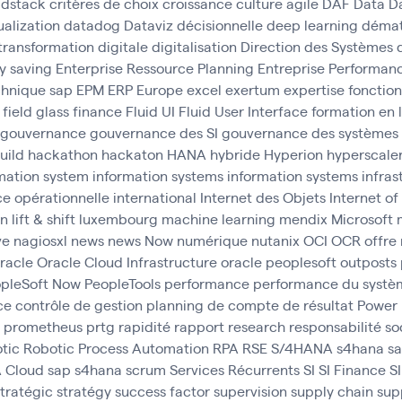
ldstack
critères de choix
croissance
culture agile
DAF
Data
D
ualization
datadog
Dataviz
décisionnelle
deep learning
démat
 transformation
digitale
digitalisation
Direction des Systèmes 
y saving
Enterprise Ressource Planning
Entreprise Performa
chnique sap
EPM
ERP
Europe
excel
exertum
expertise fonction
field glass
finance
Fluid UI
Fluid User Interface
formation en 
gouvernance
gouvernance des SI
gouvernance des systèmes 
uild
hackathon
hackaton
HANA
hybride
Hyperion
hyperscale
mation system
information systems
information systems
infras
ce opérationnelle
international
Internet des Objets
Internet of
on
lift & shift
luxembourg
machine learning
mendix
Microsoft
ve
nagiosxl
news
news
Now
numérique
nutanix
OCI
OCR
offre 
racle
Oracle Cloud Infrastructure
oracle peoplesoft
outposts
pleSoft Now
PeopleTools
performance
performance du systèm
ce contrôle de gestion
planning de compte de résultat
Power 
prometheus
prtg
rapidité
rapport
research
responsabilité so
tic
Robotic Process Automation
RPA
RSE
S/4HANA
s4hana
sa
 Cloud
sap s4hana
scrum
Services Récurrents
SI
SI Finance
S
stratégic
stratégy
success factor
supervision
supply chain
sup