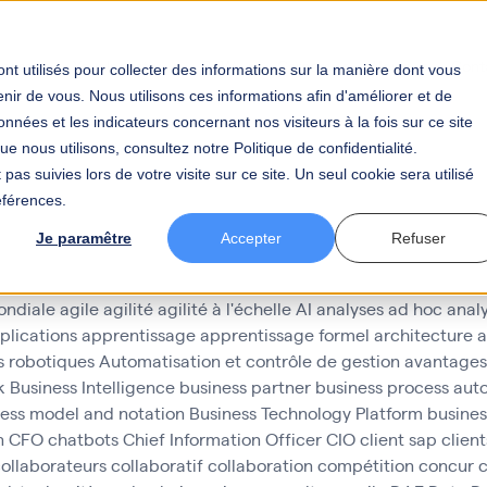
iness
Your Industry
BAW
Careers
News
Cont
nt utilisés pour collecter des informations sur la manière dont vous
ir de vous. Nous utilisons ces informations afin d'améliorer et de
nnées et les indicateurs concernant nos visiteurs à la fois sur ce site
e nous utilisons, consultez notre Politique de confidentialité.
pas suivies lors de votre visite sur ce site. Un seul cookie sera utilisé
éférences.
ation
Je paramêtre
Accepter
Refuser
ondiale
agile
agilité
agilité à l'échelle
AI
analyses ad hoc
analy
plications
apprentissage
apprentissage formel
architecture
a
s robotiques
Automatisation et contrôle de gestion
avantages
k
Business Intelligence
business partner
business process aut
cess model and notation
Business Technology Platform
busines
n
CFO
chatbots
Chief Information Officer
CIO
client sap
clien
ollaborateurs
collaboratif
collaboration
compétition
concur
c