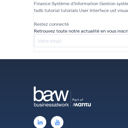
Finance
Système d'Information Gestion
systè
tsdb
tutorial
tutorials
User Interface
usf
visua
Restez connecté
Retrouvez toute notre actualité en vous inscr