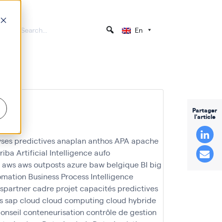
act
En
Partager
l'article
ses predictives
anaplan
anthos
APA
apache
riba
Artificial Intelligence
aufo
aws
aws outposts
azure
baw
belgique
BI
big
omation
Business Process Intelligence
spartner
cadre projet
capacités predictives
ts sap
cloud
cloud computing
cloud hybride
onseil
conteneurisation
contrôle de gestion