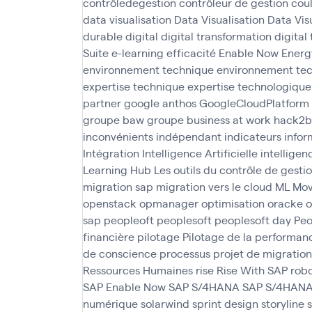
contrôledegestion
contrôleur de gestion
cou
data visualisation
Data Visualisation
Data Vis
durable
digital
digital transformation
digital
Suite
e-learning
efficacité
Enable Now
Energ
environnement technique
environnement te
expertise technique
expertise technologique
partner
google anthos
GoogleCloudPlatform
groupe baw
groupe business at work
hack2b
inconvénients
indépendant
indicateurs
infor
Intégration
Intelligence Artificielle
intelligen
Learning Hub
Les outils du contrôle de gesti
migration sap
migration vers le cloud
ML
Mo
openstack
opmanager
optimisation
oracke
o
sap
peopleoft
peoplesoft
peoplesoft day
Peo
financière
pilotage
Pilotage de la performan
de conscience
processus
projet de migration
Ressources Humaines
rise
Rise With SAP
robo
SAP Enable Now
SAP S/4HANA
SAP S/4HANA
numérique
solarwind
sprint design
storyline