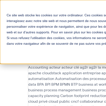
Solutions
Your Bus
Ce site web stocke les cookies sur votre ordinateur. Ces cookies so
interagissez avec notre site web et nous permettent de nous souven
personnaliser votre expérience de navigation, ainsi que pour les do
web et sur d'autres supports. Pour en savoir plus sur les cookies qu
Si vous refusez l'utilisation des cookies, vos informations ne seront 
dans votre navigateur afin de se souvenir de ne pas suivre vos pr
dématérialis
Accounting
acteur
acteur clé
ag2r
ag2r la m
apache cloudstack
application entreprise
ap
automatisation
Automatisation des processu
data
BPA
BPI
BPM
BPMN
BTP
business at wor
business process management
business pro
capacity planning
Carbon footprint reductio
cloud privé
cloud public
cncf
collaborateur
c