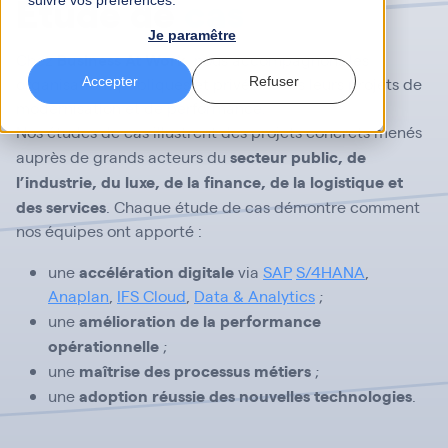
Étude de
cas
suivre vos préférences.
Je paramêtre
Business At Work
Chez
, nous accompagnons les
organisations publiques et privées dans leurs projets de
Accepter
Refuser
modernisation et de performance.
Nos études de cas illustrent des projets concrets menés
secteur public, de
auprès de grands acteurs du
l’industrie, du luxe, de la finance, de la logistique et
des services
. Chaque étude de cas démontre comment
nos équipes ont apporté :
accélération digitale
une
via
SAP
S/4HANA
,
Anaplan
,
IFS Cloud
,
Data & Analytics
;
amélioration de la performance
une
opérationnelle
;
maîtrise des processus métiers
une
;
adoption réussie des nouvelles technologies
une
.