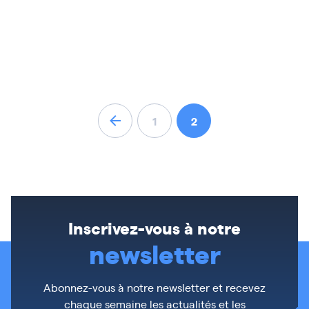
Navigation
1
2
dans
les
articles
Inscrivez-vous à notre
newsletter
Abonnez-vous à notre newsletter et recevez
chaque semaine les actualités et les