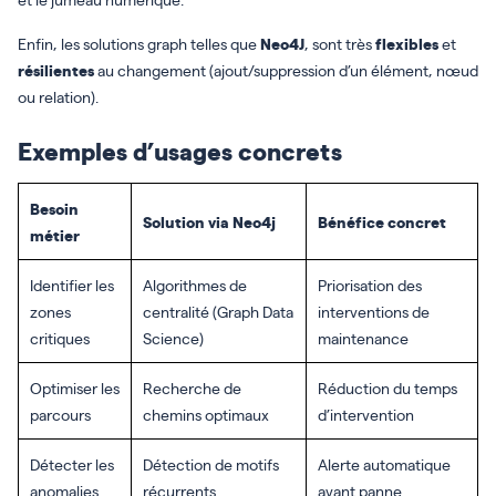
Enfin, les solutions graph telles que
Neo4J
, sont très
flexibles
et
résilientes
au changement (ajout/suppression d’un élément, nœud
ou relation).
Exemples d’usages concrets
Besoin
Solution via Neo4j
Bénéfice concret
métier
Identifier les
Algorithmes de
Priorisation des
zones
centralité (Graph Data
interventions de
critiques
Science)
maintenance
Optimiser les
Recherche de
Réduction du temps
parcours
chemins optimaux
d’intervention
Détecter les
Détection de motifs
Alerte automatique
anomalies
récurrents
avant panne