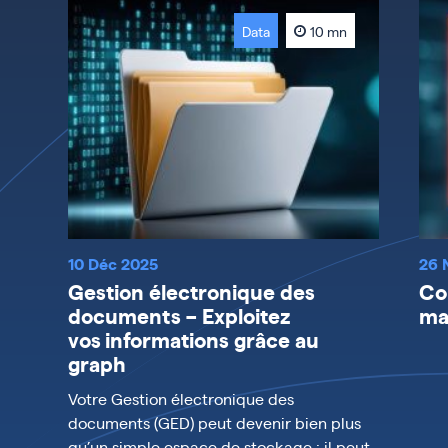
Data
10 mn
10 Déc 2025
26 
Gestion électronique des
Co
documents – Exploitez
ma
vos informations grâce au
graph
Votre Gestion électronique des
documents (GED) peut devenir bien plus
qu’un simple espace de stockage : il peut