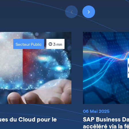
Secteur Public
3 mn
06 Mai 2025
ues du Cloud pour le
SAP Business Da
accéléré via la 