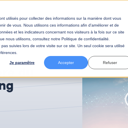
tier
Votre secteur
BAW
Votre carrière
Actualités
nt utilisés pour collecter des informations sur la manière dont vous
ir de vous. Nous utilisons ces informations afin d'améliorer et de
nnées et les indicateurs concernant nos visiteurs à la fois sur ce site
tratégie SI à l’ère du Cloud Computing
e nous utilisons, consultez notre Politique de confidentialité.
pas suivies lors de votre visite sur ce site. Un seul cookie sera utilisé
éférences.
Je paramêtre
Accepter
Refuser
’ère du
ng