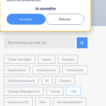
CSR
suivre vos préférences.
Je paramêtre
Accepter
Refuser
Toute l'actualité
Agility
Anaplan
Applications
Architecture
Automation
Banking Insurance
BI
Careers
Change Management
Cloud
CSR
Cybersecurity
Data
dematerialisation