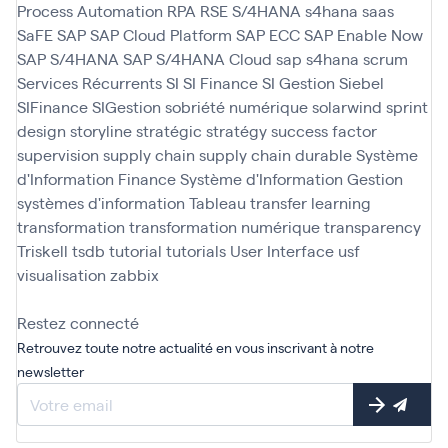
Process Automation
RPA
RSE
S/4HANA
s4hana
saas
SaFE
SAP
SAP Cloud Platform
SAP ECC
SAP Enable Now
SAP S/4HANA
SAP S/4HANA Cloud
sap s4hana
scrum
Services Récurrents
SI
SI Finance
SI Gestion
Siebel
SIFinance
SIGestion
sobriété numérique
solarwind
sprint
design
storyline
stratégic
stratégy
success factor
supervision
supply chain
supply chain durable
Système
d'Information Finance
Système d'Information Gestion
systèmes d'information
Tableau
transfer learning
transformation
transformation numérique
transparency
Triskell
tsdb
tutorial
tutorials
User Interface
usf
visualisation
zabbix
Restez connecté
Retrouvez toute notre actualité en vous inscrivant à notre
newsletter