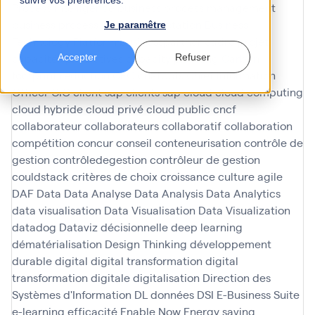
suivre vos préférences.
Process Intelligence
business process management
business process model and notation
Business
Je paramêtre
Technology Platform
businesspartner
cadre projet
capacités predictives
capacity planning
Carbon
Accepter
Refuser
footprint reduction
CFO
chatbots
Chief Information
Officer
CIO
client sap
clients sap
cloud
cloud computing
cloud hybride
cloud privé
cloud public
cncf
collaborateur
collaborateurs
collaboratif
collaboration
compétition
concur
conseil
conteneurisation
contrôle de
gestion
contrôledegestion
contrôleur de gestion
couldstack
critères de choix
croissance
culture agile
DAF
Data
Data Analyse
Data Analysis
Data Analytics
data visualisation
Data Visualisation
Data Visualization
datadog
Dataviz
décisionnelle
deep learning
dématérialisation
Design Thinking
développement
durable
digital
digital transformation
digital
transformation
digitale
digitalisation
Direction des
Systèmes d'Information
DL
données
DSI
E-Business Suite
e-learning
efficacité
Enable Now
Energy saving