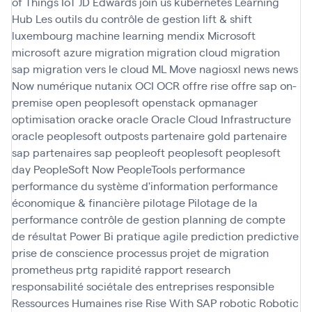
of Things
IoT
JD Edwards
join us
kubernetes
Learning
Hub
Les outils du contrôle de gestion
lift & shift
luxembourg
machine learning
mendix
Microsoft
microsoft azure
migration
migration cloud
migration
sap
migration vers le cloud
ML
Move
nagiosxl
news
news
Now
numérique
nutanix
OCI
OCR
offre rise
offre sap
on-
premise
open peoplesoft
openstack
opmanager
optimisation
oracke
oracle
Oracle Cloud Infrastructure
oracle peoplesoft
outposts
partenaire gold
partenaire
sap
partenaires sap
peopleoft
peoplesoft
peoplesoft
day
PeopleSoft Now
PeopleTools
performance
performance du système d'information
performance
économique & financière
pilotage
Pilotage de la
performance contrôle de gestion
planning de compte
de résultat
Power Bi
pratique agile
prediction
predictive
prise de conscience
processus
projet de migration
prometheus
prtg
rapidité
rapport
research
responsabilité sociétale des entreprises
responsible
Ressources Humaines
rise
Rise With SAP
robotic
Robotic