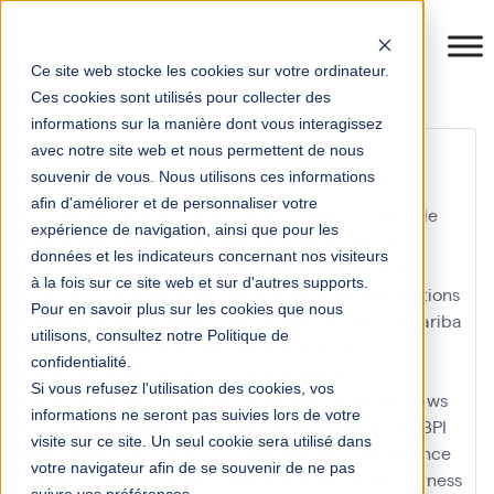
Ce site web stocke les cookies sur votre ordinateur.
Ces cookies sont utilisés pour collecter des
informations sur la manière dont vous interagissez
ag2r la mondiale
avec notre site web et nous permettent de nous
souvenir de vous. Nous utilisons ces informations
afin d'améliorer et de personnaliser votre
Accounting
acteur
acteur clé
ag2r
ag2r la mondiale
expérience de navigation, ainsi que pour les
agile
agilité
agilité à l'échelle
AI
analyses ad hoc
données et les indicateurs concernant nos visiteurs
analyses predictives
anaplan
anthos
APA
apache
à la fois sur ce site web et sur d'autres supports.
apache cloudstack
application entreprise
applications
Pour en savoir plus sur les cookies que nous
apprentissage
apprentissage formel
architecture
ariba
utilisons, consultez notre Politique de
Artificial Intelligence
aufo
automatisation
confidentialité.
Automatisation des processus robotiques
Si vous refusez l'utilisation des cookies, vos
Automatisation et contrôle de gestion
avantages
aws
informations ne seront pas suivies lors de votre
aws outposts
azure
baw
belgique
BI
big data
BPA
BPI
visite sur ce site. Un seul cookie sera utilisé dans
BPM
BPMN
BTP
business at work
Business Intelligence
votre navigateur afin de se souvenir de ne pas
business partner
business process automation
Business