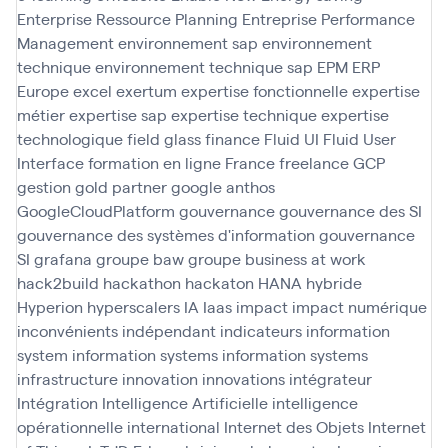
Enterprise Ressource Planning
Entreprise Performance
Management
environnement sap
environnement
technique
environnement technique sap
EPM
ERP
Europe
excel
exertum
expertise fonctionnelle
expertise
métier
expertise sap
expertise technique
expertise
technologique
field glass
finance
Fluid UI
Fluid User
Interface
formation en ligne
France
freelance
GCP
gestion
gold partner
google anthos
GoogleCloudPlatform
gouvernance
gouvernance des SI
gouvernance des systèmes d'information
gouvernance
SI
grafana
groupe baw
groupe business at work
hack2build
hackathon
hackaton
HANA
hybride
Hyperion
hyperscalers
IA
Iaas
impact
impact numérique
inconvénients
indépendant
indicateurs
information
system
information systems
information systems
infrastructure
innovation
innovations
intégrateur
Intégration
Intelligence Artificielle
intelligence
opérationnelle
international
Internet des Objets
Internet