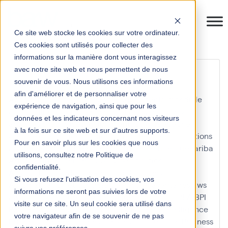
Ce site web stocke les cookies sur votre ordinateur.
Ces cookies sont utilisés pour collecter des
informations sur la manière dont vous interagissez
GoogleCloudPlatform
avec notre site web et nous permettent de nous
souvenir de vous. Nous utilisons ces informations
afin d'améliorer et de personnaliser votre
Accounting
acteur
acteur clé
ag2r
ag2r la mondiale
expérience de navigation, ainsi que pour les
agile
agilité
agilité à l'échelle
AI
analyses ad hoc
données et les indicateurs concernant nos visiteurs
analyses predictives
anaplan
anthos
APA
apache
à la fois sur ce site web et sur d'autres supports.
apache cloudstack
application entreprise
applications
Pour en savoir plus sur les cookies que nous
apprentissage
apprentissage formel
architecture
ariba
utilisons, consultez notre Politique de
Artificial Intelligence
aufo
automatisation
confidentialité.
Automatisation des processus robotiques
Si vous refusez l'utilisation des cookies, vos
Automatisation et contrôle de gestion
avantages
aws
informations ne seront pas suivies lors de votre
aws outposts
azure
baw
belgique
BI
big data
BPA
BPI
visite sur ce site. Un seul cookie sera utilisé dans
BPM
BPMN
BTP
business at work
Business Intelligence
votre navigateur afin de se souvenir de ne pas
business partner
business process automation
Business