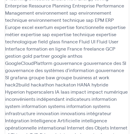
Enterprise Ressource Planning
Entreprise Performance
Management
environnement sap
environnement
technique
environnement technique sap
EPM
ERP
Europe
excel
exertum
expertise fonctionnelle
expertise
métier
expertise sap
expertise technique
expertise
technologique
field glass
finance
Fluid UI
Fluid User
Interface
formation en ligne
France
freelance
GCP
gestion
gold partner
google anthos
GoogleCloudPlatform
gouvernance
gouvernance des SI
gouvernance des systèmes d'information
gouvernance
SI
grafana
groupe baw
groupe business at work
hack2build
hackathon
hackaton
HANA
hybride
Hyperion
hyperscalers
IA
Iaas
impact
impact numérique
inconvénients
indépendant
indicateurs
information
system
information systems
information systems
infrastructure
innovation
innovations
intégrateur
Intégration
Intelligence Artificielle
intelligence
opérationnelle
international
Internet des Objets
Internet