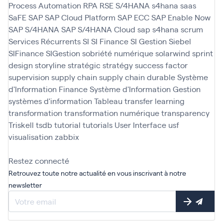
Process Automation
RPA
RSE
S/4HANA
s4hana
saas
SaFE
SAP
SAP Cloud Platform
SAP ECC
SAP Enable Now
SAP S/4HANA
SAP S/4HANA Cloud
sap s4hana
scrum
Services Récurrents
SI
SI Finance
SI Gestion
Siebel
SIFinance
SIGestion
sobriété numérique
solarwind
sprint
design
storyline
stratégic
stratégy
success factor
supervision
supply chain
supply chain durable
Système
d'Information Finance
Système d'Information Gestion
systèmes d'information
Tableau
transfer learning
transformation
transformation numérique
transparency
Triskell
tsdb
tutorial
tutorials
User Interface
usf
visualisation
zabbix
Restez connecté
Retrouvez toute notre actualité en vous inscrivant à notre
newsletter