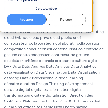
suivre vos préférences.
Process Intelligence
business process management
business process model and notation
Business
Je paramêtre
Technology Platform
businesspartner
cadre projet
capacités predictives
capacity planning
Carbon
Accepter
Refuser
footprint reduction
CFO
chatbots
Chief Information
Officer
CIO
client sap
clients sap
cloud
cloud computing
cloud hybride
cloud privé
cloud public
cncf
collaborateur
collaborateurs
collaboratif
collaboration
compétition
concur
conseil
conteneurisation
contrôle de
gestion
contrôledegestion
contrôleur de gestion
couldstack
critères de choix
croissance
culture agile
DAF
Data
Data Analyse
Data Analysis
Data Analytics
data visualisation
Data Visualisation
Data Visualization
datadog
Dataviz
décisionnelle
deep learning
dématérialisation
Design Thinking
développement
durable
digital
digital transformation
digital
transformation
digitale
digitalisation
Direction des
Systèmes d'Information
DL
données
DSI
E-Business Suite
e-learning
efficacité
Enable Now
Energy saving