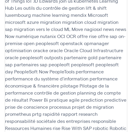
of Things
IoT
JD Edwards
join us
kubernetes
Learning
Hub
Les outils du contrôle de gestion
lift & shift
luxembourg
machine learning
mendix
Microsoft
microsoft azure
migration
migration cloud
migration
sap
migration vers le cloud
ML
Move
nagiosxl
news
news
Now
numérique
nutanix
OCI
OCR
offre rise
offre sap
on-
premise
open peoplesoft
openstack
opmanager
optimisation
oracke
oracle
Oracle Cloud Infrastructure
oracle peoplesoft
outposts
partenaire gold
partenaire
sap
partenaires sap
peopleoft
peoplesoft
peoplesoft
day
PeopleSoft Now
PeopleTools
performance
performance du système d'information
performance
économique & financière
pilotage
Pilotage de la
performance contrôle de gestion
planning de compte
de résultat
Power Bi
pratique agile
prediction
predictive
prise de conscience
processus
projet de migration
prometheus
prtg
rapidité
rapport
research
responsabilité sociétale des entreprises
responsible
Ressources Humaines
rise
Rise With SAP
robotic
Robotic