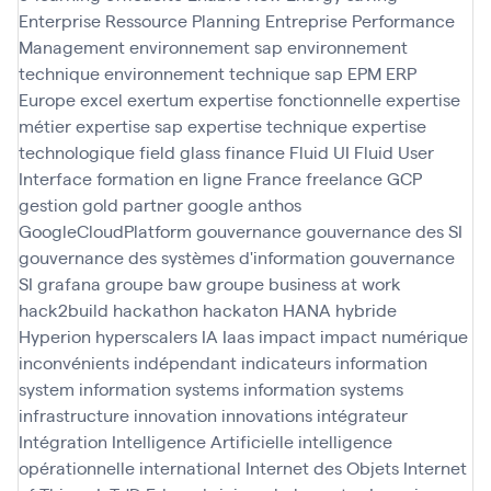
Enterprise Ressource Planning
Entreprise Performance
Management
environnement sap
environnement
technique
environnement technique sap
EPM
ERP
Europe
excel
exertum
expertise fonctionnelle
expertise
métier
expertise sap
expertise technique
expertise
technologique
field glass
finance
Fluid UI
Fluid User
Interface
formation en ligne
France
freelance
GCP
gestion
gold partner
google anthos
GoogleCloudPlatform
gouvernance
gouvernance des SI
gouvernance des systèmes d'information
gouvernance
SI
grafana
groupe baw
groupe business at work
hack2build
hackathon
hackaton
HANA
hybride
Hyperion
hyperscalers
IA
Iaas
impact
impact numérique
inconvénients
indépendant
indicateurs
information
system
information systems
information systems
infrastructure
innovation
innovations
intégrateur
Intégration
Intelligence Artificielle
intelligence
opérationnelle
international
Internet des Objets
Internet