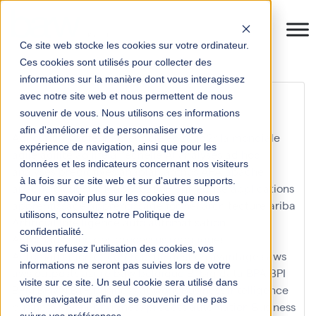
Ce site web stocke les cookies sur votre ordinateur.
Ces cookies sont utilisés pour collecter des
informations sur la manière dont vous interagissez
Learning Hub
avec notre site web et nous permettent de nous
souvenir de vous. Nous utilisons ces informations
afin d'améliorer et de personnaliser votre
Accounting
acteur
acteur clé
ag2r
ag2r la mondiale
expérience de navigation, ainsi que pour les
agile
agilité
agilité à l'échelle
AI
analyses ad hoc
données et les indicateurs concernant nos visiteurs
analyses predictives
anaplan
anthos
APA
apache
à la fois sur ce site web et sur d'autres supports.
apache cloudstack
application entreprise
applications
Pour en savoir plus sur les cookies que nous
apprentissage
apprentissage formel
architecture
ariba
utilisons, consultez notre Politique de
Artificial Intelligence
aufo
automatisation
confidentialité.
Automatisation des processus robotiques
Si vous refusez l'utilisation des cookies, vos
Automatisation et contrôle de gestion
avantages
aws
informations ne seront pas suivies lors de votre
aws outposts
azure
baw
belgique
BI
big data
BPA
BPI
visite sur ce site. Un seul cookie sera utilisé dans
BPM
BPMN
BTP
business at work
Business Intelligence
votre navigateur afin de se souvenir de ne pas
business partner
business process automation
Business