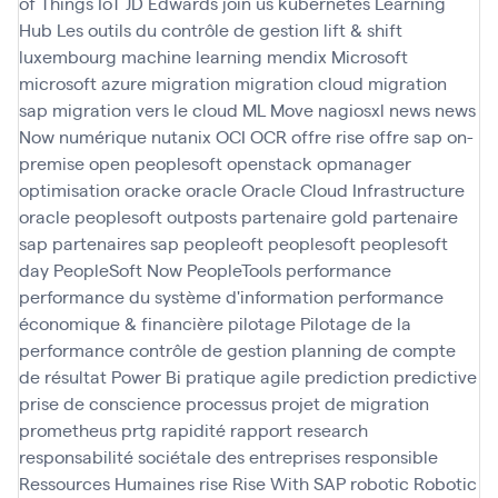
of Things
IoT
JD Edwards
join us
kubernetes
Learning
Hub
Les outils du contrôle de gestion
lift & shift
luxembourg
machine learning
mendix
Microsoft
microsoft azure
migration
migration cloud
migration
sap
migration vers le cloud
ML
Move
nagiosxl
news
news
Now
numérique
nutanix
OCI
OCR
offre rise
offre sap
on-
premise
open peoplesoft
openstack
opmanager
optimisation
oracke
oracle
Oracle Cloud Infrastructure
oracle peoplesoft
outposts
partenaire gold
partenaire
sap
partenaires sap
peopleoft
peoplesoft
peoplesoft
day
PeopleSoft Now
PeopleTools
performance
performance du système d'information
performance
économique & financière
pilotage
Pilotage de la
performance contrôle de gestion
planning de compte
de résultat
Power Bi
pratique agile
prediction
predictive
prise de conscience
processus
projet de migration
prometheus
prtg
rapidité
rapport
research
responsabilité sociétale des entreprises
responsible
Ressources Humaines
rise
Rise With SAP
robotic
Robotic