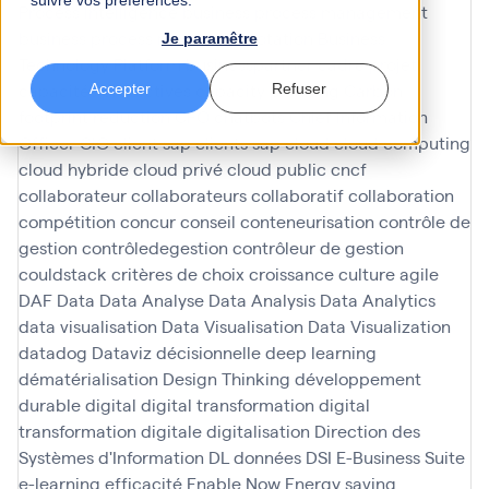
suivre vos préférences.
Process Intelligence
business process management
business process model and notation
Business
Je paramêtre
Technology Platform
businesspartner
cadre projet
capacités predictives
capacity planning
Carbon
Accepter
Refuser
footprint reduction
CFO
chatbots
Chief Information
Officer
CIO
client sap
clients sap
cloud
cloud computing
cloud hybride
cloud privé
cloud public
cncf
collaborateur
collaborateurs
collaboratif
collaboration
compétition
concur
conseil
conteneurisation
contrôle de
gestion
contrôledegestion
contrôleur de gestion
couldstack
critères de choix
croissance
culture agile
DAF
Data
Data Analyse
Data Analysis
Data Analytics
data visualisation
Data Visualisation
Data Visualization
datadog
Dataviz
décisionnelle
deep learning
dématérialisation
Design Thinking
développement
durable
digital
digital transformation
digital
transformation
digitale
digitalisation
Direction des
Systèmes d'Information
DL
données
DSI
E-Business Suite
e-learning
efficacité
Enable Now
Energy saving