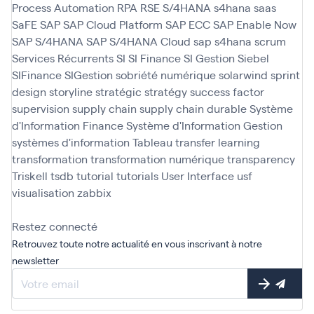
Process Automation
RPA
RSE
S/4HANA
s4hana
saas
SaFE
SAP
SAP Cloud Platform
SAP ECC
SAP Enable Now
SAP S/4HANA
SAP S/4HANA Cloud
sap s4hana
scrum
Services Récurrents
SI
SI Finance
SI Gestion
Siebel
SIFinance
SIGestion
sobriété numérique
solarwind
sprint
design
storyline
stratégic
stratégy
success factor
supervision
supply chain
supply chain durable
Système
d'Information Finance
Système d'Information Gestion
systèmes d'information
Tableau
transfer learning
transformation
transformation numérique
transparency
Triskell
tsdb
tutorial
tutorials
User Interface
usf
visualisation
zabbix
Restez connecté
Retrouvez toute notre actualité en vous inscrivant à notre
newsletter