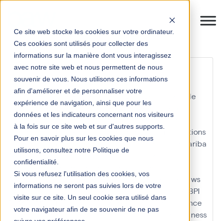
Ce site web stocke les cookies sur votre ordinateur.
Ces cookies sont utilisés pour collecter des
informations sur la manière dont vous interagissez
numérique
avec notre site web et nous permettent de nous
souvenir de vous. Nous utilisons ces informations
afin d'améliorer et de personnaliser votre
Accounting
acteur
acteur clé
ag2r
ag2r la mondiale
expérience de navigation, ainsi que pour les
agile
agilité
agilité à l'échelle
AI
analyses ad hoc
données et les indicateurs concernant nos visiteurs
analyses predictives
anaplan
anthos
APA
apache
à la fois sur ce site web et sur d'autres supports.
apache cloudstack
application entreprise
applications
Pour en savoir plus sur les cookies que nous
apprentissage
apprentissage formel
architecture
ariba
utilisons, consultez notre Politique de
Artificial Intelligence
aufo
automatisation
confidentialité.
Automatisation des processus robotiques
Si vous refusez l'utilisation des cookies, vos
Automatisation et contrôle de gestion
avantages
aws
informations ne seront pas suivies lors de votre
aws outposts
azure
baw
belgique
BI
big data
BPA
BPI
visite sur ce site. Un seul cookie sera utilisé dans
BPM
BPMN
BTP
business at work
Business Intelligence
votre navigateur afin de se souvenir de ne pas
business partner
business process automation
Business