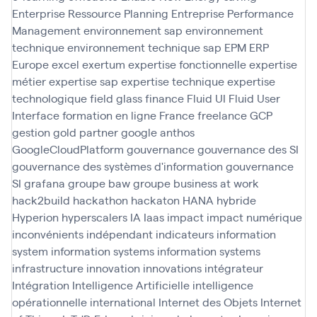
Enterprise Ressource Planning
Entreprise Performance
Management
environnement sap
environnement
technique
environnement technique sap
EPM
ERP
Europe
excel
exertum
expertise fonctionnelle
expertise
métier
expertise sap
expertise technique
expertise
technologique
field glass
finance
Fluid UI
Fluid User
Interface
formation en ligne
France
freelance
GCP
gestion
gold partner
google anthos
GoogleCloudPlatform
gouvernance
gouvernance des SI
gouvernance des systèmes d'information
gouvernance
SI
grafana
groupe baw
groupe business at work
hack2build
hackathon
hackaton
HANA
hybride
Hyperion
hyperscalers
IA
Iaas
impact
impact numérique
inconvénients
indépendant
indicateurs
information
system
information systems
information systems
infrastructure
innovation
innovations
intégrateur
Intégration
Intelligence Artificielle
intelligence
opérationnelle
international
Internet des Objets
Internet