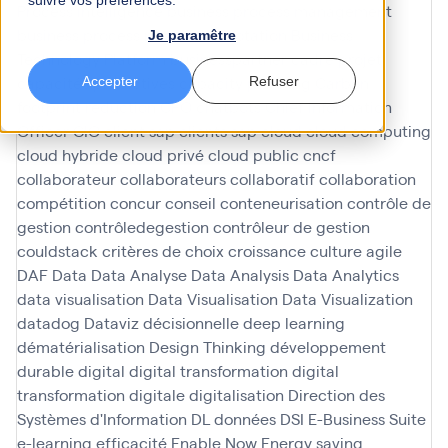
suivre vos préférences.
Process Intelligence
business process management
business process model and notation
Business
Je paramêtre
Technology Platform
businesspartner
cadre projet
capacités predictives
capacity planning
Carbon
Accepter
Refuser
footprint reduction
CFO
chatbots
Chief Information
Officer
CIO
client sap
clients sap
cloud
cloud computing
cloud hybride
cloud privé
cloud public
cncf
collaborateur
collaborateurs
collaboratif
collaboration
compétition
concur
conseil
conteneurisation
contrôle de
gestion
contrôledegestion
contrôleur de gestion
couldstack
critères de choix
croissance
culture agile
DAF
Data
Data Analyse
Data Analysis
Data Analytics
data visualisation
Data Visualisation
Data Visualization
datadog
Dataviz
décisionnelle
deep learning
dématérialisation
Design Thinking
développement
durable
digital
digital transformation
digital
transformation
digitale
digitalisation
Direction des
Systèmes d'Information
DL
données
DSI
E-Business Suite
e-learning
efficacité
Enable Now
Energy saving