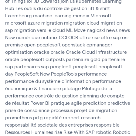
of Things
IoT
JD Edwards
join us
kubernetes
Learning
Hub
Les outils du contrôle de gestion
lift & shift
luxembourg
machine learning
mendix
Microsoft
microsoft azure
migration
migration cloud
migration
sap
migration vers le cloud
ML
Move
nagiosxl
news
news
Now
numérique
nutanix
OCI
OCR
offre rise
offre sap
on-
premise
open peoplesoft
openstack
opmanager
optimisation
oracke
oracle
Oracle Cloud Infrastructure
oracle peoplesoft
outposts
partenaire gold
partenaire
sap
partenaires sap
peopleoft
peoplesoft
peoplesoft
day
PeopleSoft Now
PeopleTools
performance
performance du système d'information
performance
économique & financière
pilotage
Pilotage de la
performance contrôle de gestion
planning de compte
de résultat
Power Bi
pratique agile
prediction
predictive
prise de conscience
processus
projet de migration
prometheus
prtg
rapidité
rapport
research
responsabilité sociétale des entreprises
responsible
Ressources Humaines
rise
Rise With SAP
robotic
Robotic