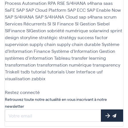
Process Automation
RPA
RSE
S/4HANA
s4hana
saas
SaFE
SAP
SAP Cloud Platform
SAP ECC
SAP Enable Now
SAP S/4HANA
SAP S/4HANA Cloud
sap s4hana
scrum
Services Récurrents
SI
SI Finance
SI Gestion
Siebel
SIFinance
SIGestion
sobriété numérique
solarwind
sprint
design
storyline
stratégic
stratégy
success factor
supervision
supply chain
supply chain durable
Système
d'Information Finance
Système d'Information Gestion
systèmes d'information
Tableau
transfer learning
transformation
transformation numérique
transparency
Triskell
tsdb
tutorial
tutorials
User Interface
usf
visualisation
zabbix
Restez connecté
Retrouvez toute notre actualité en vous inscrivant à notre
newsletter