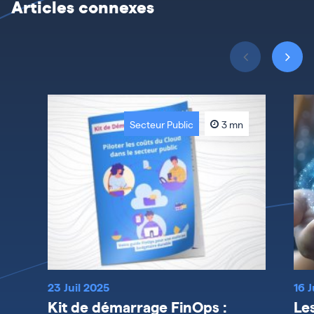
Articles connexes
Secteur Public
3 mn
23 Juil 2025
16 
Kit de démarrage FinOps :
Le