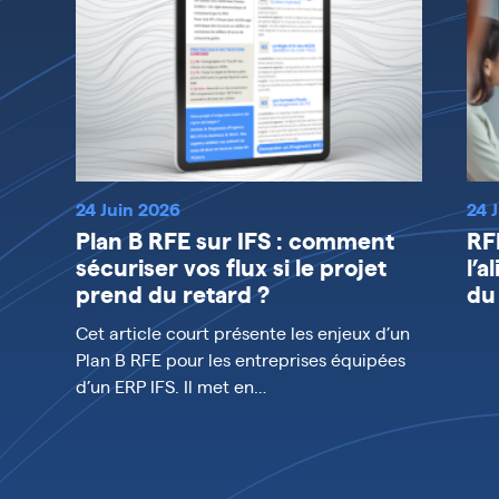
24 Juin 2026
24 
Plan B RFE sur IFS : comment
RF
sécuriser vos flux si le projet
l’a
prend du retard ?
du
Cet article court présente les enjeux d’un
Plan B RFE pour les entreprises équipées
d’un ERP IFS. Il met en…