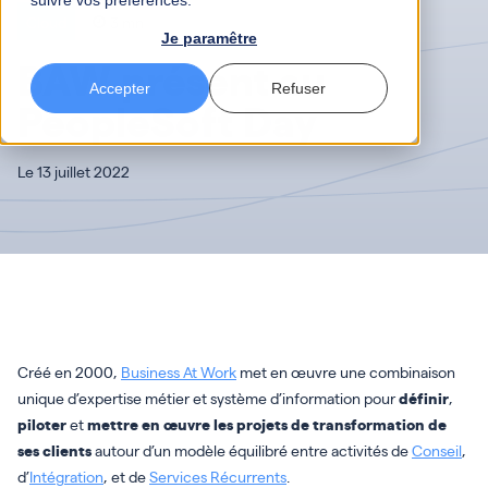
suivre vos préférences.
Cloud
3 mn
Je paramêtre
BAW présent au
Accepter
Refuser
PeopleSoft Day
Le 13 juillet 2022
Créé en 2000,
Business At Work
met en œuvre une combinaison
unique d’expertise métier et système d’information pour
définir
,
piloter
et
mettre en œuvre les projets de transformation de
ses clients
autour d’un modèle équilibré entre activités de
Conseil
,
d’
Intégration
, et de
Services Récurrents
.