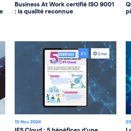
Business At Work certifié ISO 9001
Q
e
: la qualité reconnue
p
IFS
2 mn
13 Nov 2024
23
IFS Cloud : 5 bénéfices d’une
L