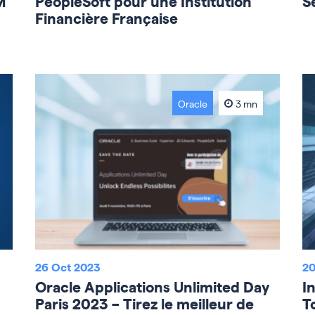
M
PeopleSoft pour une Institution
S
Financière Française
Oracle
3 mn
26 Oct 2023
20
Oracle Applications Unlimited Day
I
Paris 2023 – Tirez le meilleur de
To