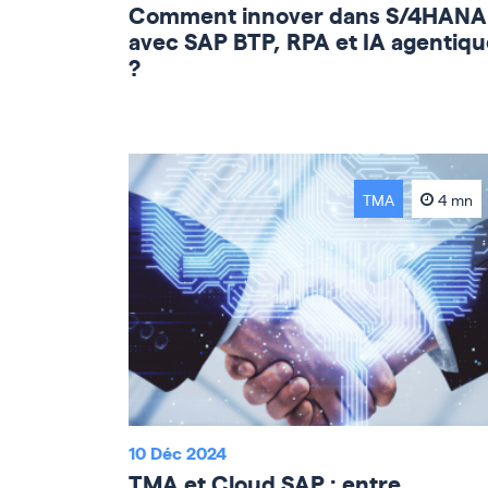
Comment innover dans S/4HANA
avec SAP BTP, RPA et IA agentiqu
?
TMA
4 mn
10 Déc 2024
TMA et Cloud SAP : entre