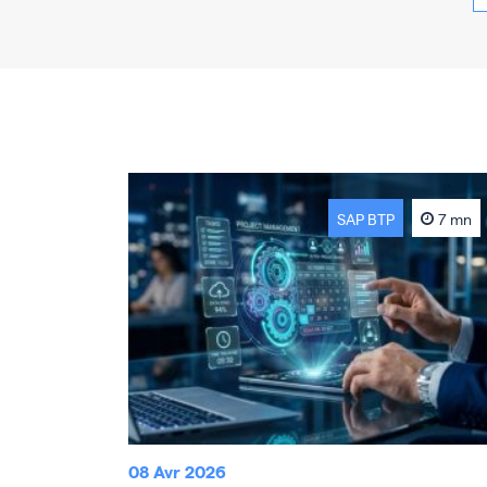
SAP BTP
7 mn
08 Avr 2026