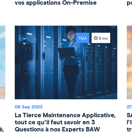
vos applications On-Premise
p
TMA
8 mn
06 Sep 2023
27
La Tierce Maintenance Applicative,
S
tout ce qu’il faut savoir en 3
l
é,
Questions à nos Experts BAW
t