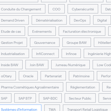
Conduite du Changement
COO
Cybersécu­rité
Dat
Demand Driven
Dématérialisation
DevOps
Digital
Etude de cas
Evénements
Facturation électronique
Gestion Projet
Gouvernance
Groupe BAW
Hôteller
Industrialisation
InfiConnect
Infinoe
Ingénierie Hig
Inside BAW
Join BAW
Jumeau Numérique
Low Cod
oOtary
Oracle
Partenariat
Patrimoine
Perfo
Pharma Cosmétiques Agroalimentaire
Réglementation
Re
SAP
SAP BTP
SAP-BDC
Secteur Public
Serv
Systèmes d'Information
TMA
Transport Retail Logistique