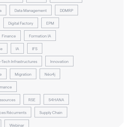
a
Data Management
DDMRP
Digital Factory
EPM
Finance
Formation IA
ie
IA
IFS
h-Tech Infrastructures
Innovation
e
Migration
Néo4j
rmance
ssources
RSE
S4HANA
ices Récurrents
Supply Chain
Webinar