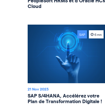
PeopleSoft HRMS et d’Oracle HC
Cloud
SAP
6 mn
21 Nov 2023
SAP S/4HANA, Accélérez votre
Plan de Transformation Digitale !