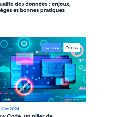
ualité des données : enjeux,
ièges et bonnes pratiques
Low Code
8 mn
 Oct 2024
ow Code, un pilier de