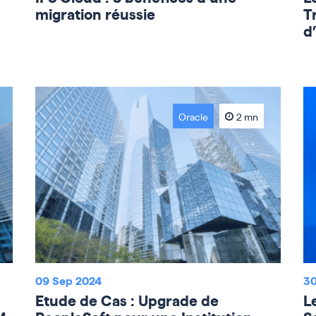
migration réussie
T
d
Oracle
2 mn
09 Sep 2024
30
Etude de Cas : Upgrade de
L